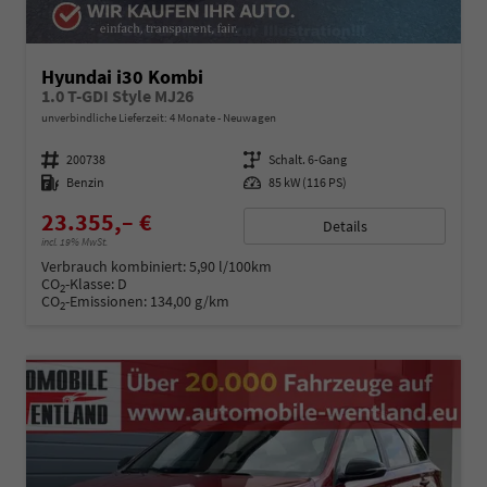
Hyundai i30 Kombi
1.0 T-GDI Style MJ26
unverbindliche Lieferzeit:
4 Monate
Neuwagen
Fahrzeugnummer
200738
Getriebe
Schalt. 6-Gang
Kraftstoff
Benzin
Leistung
85 kW (116 PS)
23.355,– €
Details
incl. 19% MwSt.
Verbrauch kombiniert:
5,90 l/100km
CO
-Klasse:
D
2
CO
-Emissionen:
134,00 g/km
2