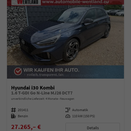
Hyundai i30 Kombi
1.6 T-GDI Go N-Line MJ26 DCT7
unverbindliche Lieferzeit:
4 Monate
Neuwagen
Fahrzeugnummer
201411
Getriebe
Automatik
Kraftstoff
Benzin
Leistung
110 kW (150 PS)
27.265,– €
Details