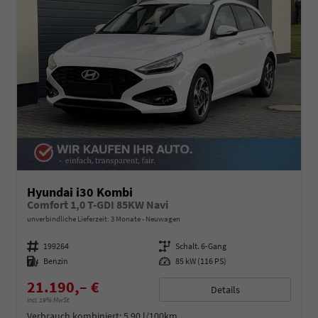
Hyundai i30 Kombi
Comfort 1,0 T-GDI 85KW Navi
unverbindliche Lieferzeit:
3 Monate
Neuwagen
Fahrzeugnummer
199264
Getriebe
Schalt. 6-Gang
Kraftstoff
Benzin
Leistung
85 kW (116 PS)
21.190,– €
Details
incl. 19% MwSt.
Verbrauch kombiniert:
5,90 l/100km