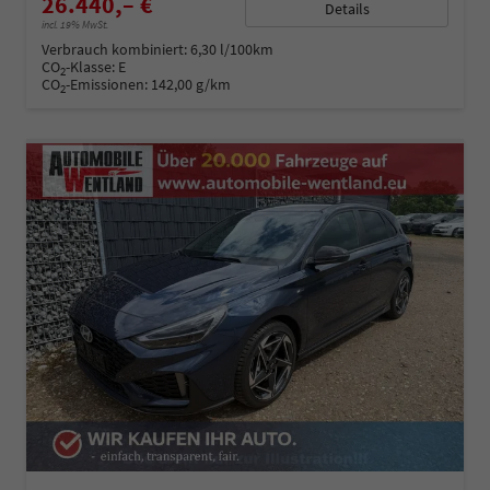
26.440,– €
Details
incl. 19% MwSt.
Verbrauch kombiniert:
6,30 l/100km
CO
-Klasse:
E
2
CO
-Emissionen:
142,00 g/km
2