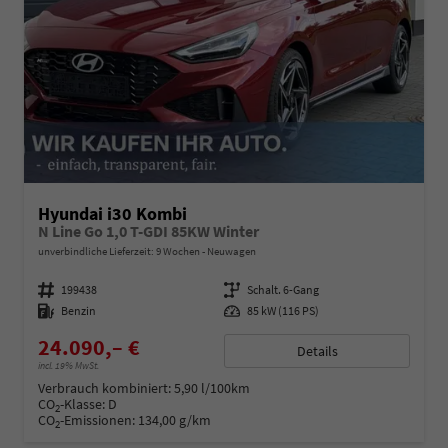
Hyundai i30 Kombi
N Line Go 1,0 T-GDI 85KW Winter
unverbindliche Lieferzeit:
9 Wochen
Neuwagen
Fahrzeugnummer
199438
Getriebe
Schalt. 6-Gang
Kraftstoff
Benzin
Leistung
85 kW (116 PS)
24.090,– €
Details
incl. 19% MwSt.
Verbrauch kombiniert:
5,90 l/100km
CO
-Klasse:
D
2
CO
-Emissionen:
134,00 g/km
2