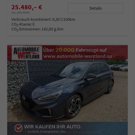
25.480,– €
Details
incl. 19% MwSt.
Verbrauch kombiniert:
6,30 l/100km
CO
-Klasse:
E
2
CO
-Emissionen:
142,00 g/km
2