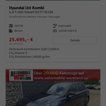
Hyundai i30 Kombi
1.6 T-GDI Smart DCT7 MJ26
unverbindliche Lieferzeit:
4 Monate
Neuwagen
Fahrzeugnummer
200739
Getriebe
Automatik
Kraftstoff
Benzin
Leistung
110 kW (150 PS)
25.695,– €
Details
incl. 19% MwSt.
Verbrauch kombiniert:
6,60 l/100km
CO
-Klasse:
E
2
CO
-Emissionen:
149,00 g/km
2