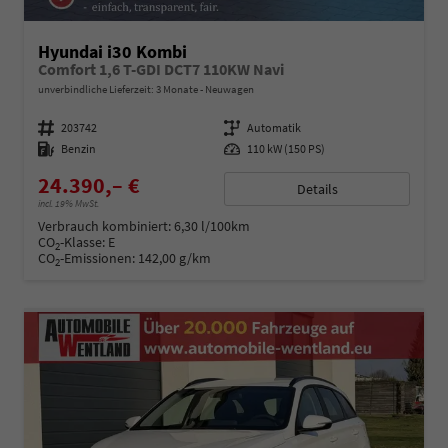
Hyundai i30 Kombi
Comfort 1,6 T-GDI DCT7 110KW Navi
unverbindliche Lieferzeit:
3 Monate
Neuwagen
Fahrzeugnummer
203742
Getriebe
Automatik
Kraftstoff
Benzin
Leistung
110 kW (150 PS)
24.390,– €
Details
incl. 19% MwSt.
Verbrauch kombiniert:
6,30 l/100km
CO
-Klasse:
E
2
CO
-Emissionen:
142,00 g/km
2