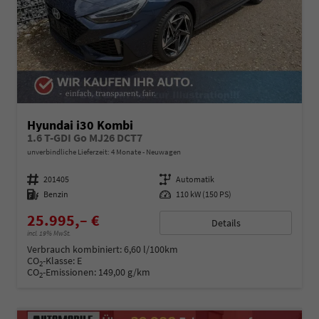
Hyundai i30 Kombi
1.6 T-GDI Go MJ26 DCT7
unverbindliche Lieferzeit:
4 Monate
Neuwagen
Fahrzeugnummer
201405
Getriebe
Automatik
Kraftstoff
Benzin
Leistung
110 kW (150 PS)
25.995,– €
Details
incl. 19% MwSt.
Verbrauch kombiniert:
6,60 l/100km
CO
-Klasse:
E
2
CO
-Emissionen:
149,00 g/km
2