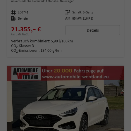
unverbindliche Lieferzeit:
4 Monate
Neuwagen
Fahrzeugnummer
200741
Getriebe
Schalt. 6-Gang
Kraftstoff
Benzin
Leistung
85 kW (116 PS)
21.355,– €
Details
incl. 19% MwSt.
Verbrauch kombiniert:
5,90 l/100km
CO
-Klasse:
D
2
CO
-Emissionen:
134,00 g/km
2