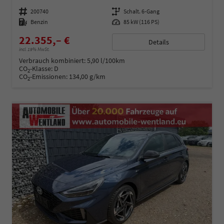
Fahrzeugnummer
200740
Getriebe
Schalt. 6-Gang
Kraftstoff
Benzin
Leistung
85 kW (116 PS)
22.355,– €
Details
incl. 19% MwSt.
Verbrauch kombiniert:
5,90 l/100km
CO
-Klasse:
D
2
CO
-Emissionen:
134,00 g/km
2