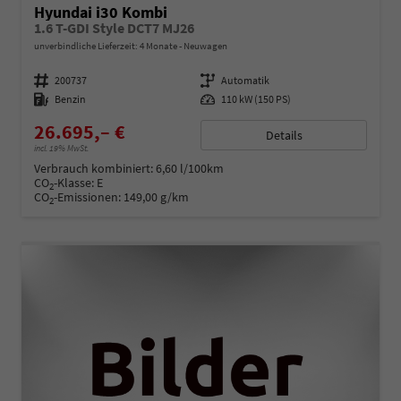
Hyundai i30 Kombi
1.6 T-GDI Style DCT7 MJ26
unverbindliche Lieferzeit:
4 Monate
Neuwagen
Fahrzeugnummer
200737
Getriebe
Automatik
Kraftstoff
Benzin
Leistung
110 kW (150 PS)
26.695,– €
Details
incl. 19% MwSt.
Verbrauch kombiniert:
6,60 l/100km
CO
-Klasse:
E
2
CO
-Emissionen:
149,00 g/km
2