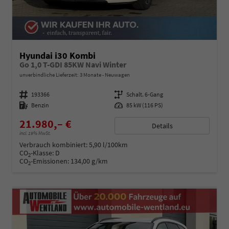
Hyundai i30 Kombi
Go 1,0 T-GDI 85KW Navi Winter
unverbindliche Lieferzeit:
3 Monate
Neuwagen
Fahrzeugnummer
193366
Getriebe
Schalt. 6-Gang
Kraftstoff
Benzin
Leistung
85 kW (116 PS)
21.980,– €
Details
incl. 19% MwSt.
Verbrauch kombiniert:
5,90 l/100km
CO
-Klasse:
D
2
CO
-Emissionen:
134,00 g/km
2