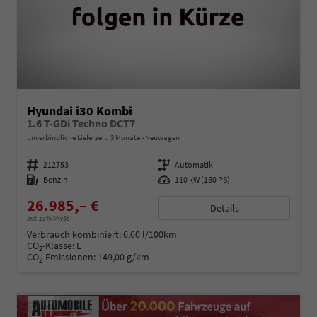
Hyundai i30 Kombi
1.6 T-GDi Techno DCT7
unverbindliche Lieferzeit:
3 Monate
Neuwagen
Fahrzeugnummer
212753
Getriebe
Automatik
Kraftstoff
Benzin
Leistung
110 kW (150 PS)
26.985,– €
Details
incl. 19% MwSt.
Verbrauch kombiniert:
6,60 l/100km
CO
-Klasse:
E
2
CO
-Emissionen:
149,00 g/km
2