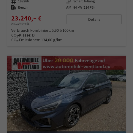
Fahrzeugnummer
199266
Getriebe
Schalt. 6-Gang
Kraftstoff
Benzin
Leistung
84 kW (114 PS)
23.240,– €
Details
incl. 19% MwSt.
Verbrauch kombiniert:
5,90 l/100km
CO
-Klasse:
D
2
CO
-Emissionen:
134,00 g/km
2