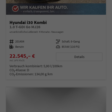
Hyundai i30 Kombi
1.0 T-GDI Go MJ26
unverbindliche Lieferzeit:
4 Monate
Neuwagen
Fahrzeugnummer
201404
Getriebe
Schalt. 6-Gang
Kraftstoff
Benzin
Leistung
85 kW (116 PS)
22.545,– €
Details
incl. 19% MwSt.
Verbrauch kombiniert:
5,90 l/100km
CO
-Klasse:
D
2
CO
-Emissionen:
134,00 g/km
2