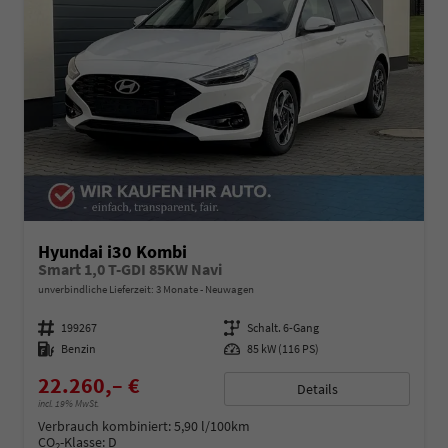
Hyundai i30 Kombi
Smart 1,0 T-GDI 85KW Navi
unverbindliche Lieferzeit:
3 Monate
Neuwagen
Fahrzeugnummer
199267
Getriebe
Schalt. 6-Gang
Kraftstoff
Benzin
Leistung
85 kW (116 PS)
22.260,– €
Details
incl. 19% MwSt.
Verbrauch kombiniert:
5,90 l/100km
CO
-Klasse:
D
2