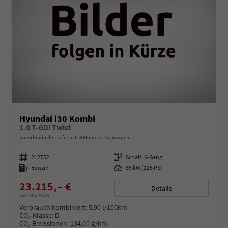
Hyundai i30 Kombi
1.0 T-GDi Twist
unverbindliche Lieferzeit:
3 Monate
Neuwagen
Fahrzeugnummer
212752
Getriebe
Schalt. 6-Gang
Kraftstoff
Benzin
Leistung
85 kW (116 PS)
23.215,– €
Details
incl. 19% MwSt.
Verbrauch kombiniert:
5,90 l/100km
CO
-Klasse:
D
2
CO
-Emissionen:
134,00 g/km
2