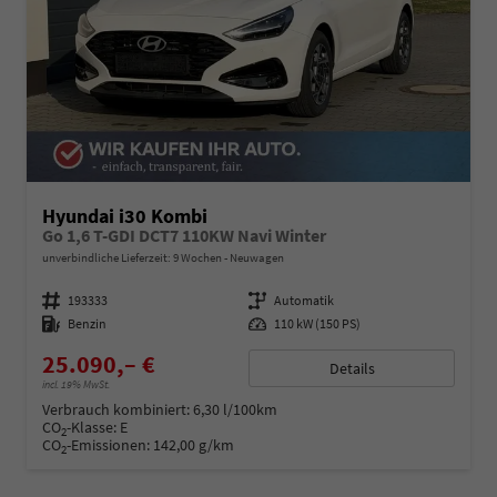
Hyundai i30 Kombi
Go 1,6 T-GDI DCT7 110KW Navi Winter
unverbindliche Lieferzeit:
9 Wochen
Neuwagen
Fahrzeugnummer
193333
Getriebe
Automatik
Kraftstoff
Benzin
Leistung
110 kW (150 PS)
25.090,– €
Details
incl. 19% MwSt.
Verbrauch kombiniert:
6,30 l/100km
CO
-Klasse:
E
2
CO
-Emissionen:
142,00 g/km
2