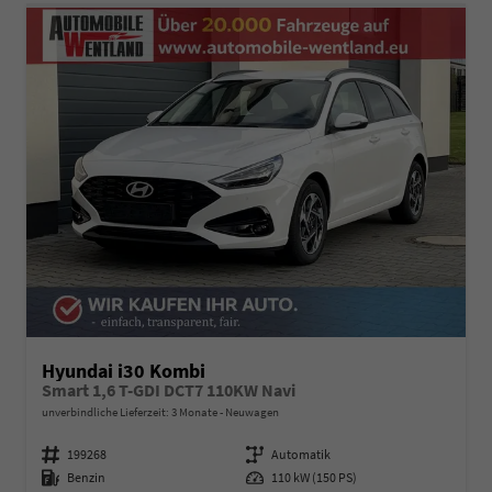
Hyundai i30 Kombi
Smart 1,6 T-GDI DCT7 110KW Navi
unverbindliche Lieferzeit:
3 Monate
Neuwagen
Fahrzeugnummer
199268
Getriebe
Automatik
Kraftstoff
Benzin
Leistung
110 kW (150 PS)