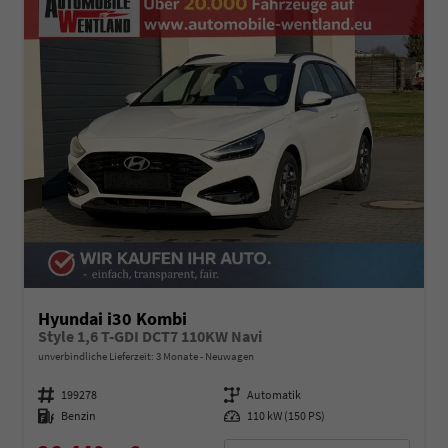
Hyundai i30 Kombi
Style 1,6 T-GDI DCT7 110KW Navi
unverbindliche Lieferzeit:
3 Monate
Neuwagen
Fahrzeugnummer
199278
Getriebe
Automatik
Kraftstoff
Benzin
Leistung
110 kW (150 PS)