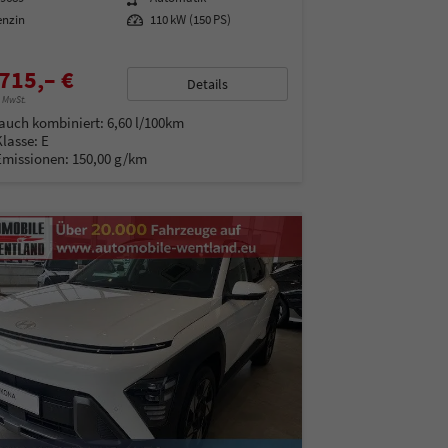
enzin
Leistung
110 kW (150 PS)
715,– €
Details
% MwSt.
auch kombiniert:
6,60 l/100km
Klasse:
E
Emissionen:
150,00 g/km