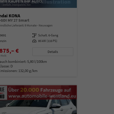
ndai KONA
T-GDI MY 27 Smart
indliche Lieferzeit:
9 Monate
Neuwagen
99691
Getriebe
Schalt. 6-Gang
enzin
Leistung
85 kW (116 PS)
875,– €
Details
% MwSt.
auch kombiniert:
5,80 l/100km
Klasse:
D
Emissionen:
132,00 g/km