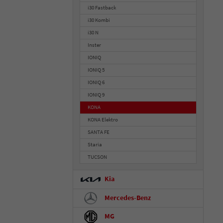
i30 Fastback
i30 Kombi
i30 N
Inster
IONIQ
IONIQ 5
IONIQ 6
IONIQ 9
KONA
KONA Elektro
SANTA FE
Staria
TUCSON
Kia
Mercedes-Benz
MG