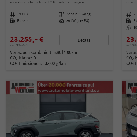
unverbindliche Lieferzeit:
9 Monate
Neuwagen
unverb
Fahrzeugnummer
199667
Getriebe
Schalt. 6-Gang
Fahrzeugnummer
2
Kraftstoff
Benzin
Leistung
85 kW (116 PS)
Kraftstoff
B
Kilometerstand
1
23.255,– €
23.
Details
incl. 19% MwSt.
incl. 19
Verbrauch kombiniert:
5,80 l/100km
Verbr
CO
-Klasse:
D
CO
-
2
2
CO
-Emissionen:
132,00 g/km
CO
-
2
2