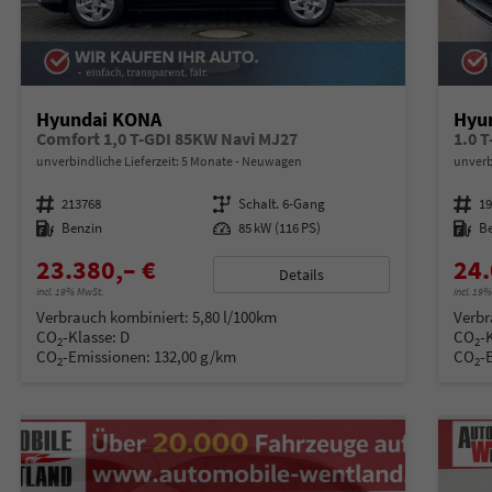
Hyundai KONA
Hyu
Comfort 1,0 T-GDI 85KW Navi MJ27
1.0 
unverbindliche Lieferzeit:
5 Monate
Neuwagen
unverb
Fahrzeugnummer
213768
Getriebe
Schalt. 6-Gang
Fahrzeugnummer
1
Kraftstoff
Benzin
Leistung
85 kW (116 PS)
Kraftstoff
B
23.380,– €
24.
Details
incl. 19% MwSt.
incl. 19
Verbrauch kombiniert:
5,80 l/100km
Verbr
CO
-Klasse:
D
CO
-
2
2
CO
-Emissionen:
132,00 g/km
CO
-
2
2