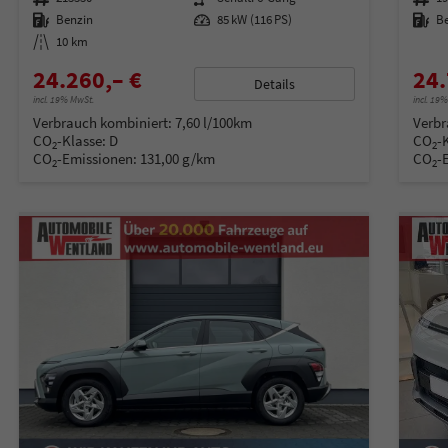
Kraftstoff
Benzin
Leistung
85 kW (116 PS)
Kraftstoff
B
Kilometerstand
10 km
24.260,– €
24.
Details
incl. 19% MwSt.
incl. 19
Verbrauch kombiniert:
7,60 l/100km
Verbr
CO
-Klasse:
D
CO
-
2
2
CO
-Emissionen:
131,00 g/km
CO
-
2
2