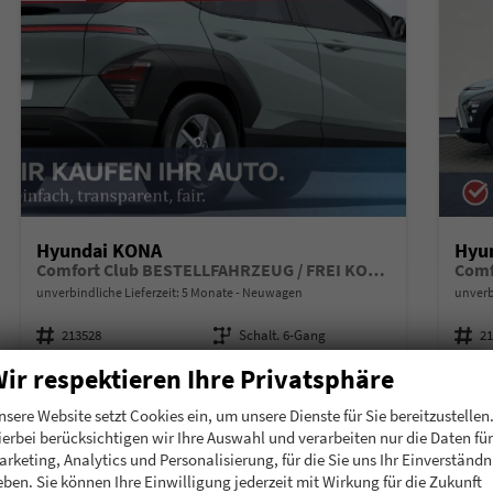
Hyundai KONA
Hyu
Comfort Club BESTELLFAHRZEUG / FREI KONFIGURIERBAR
Comf
unverbindliche Lieferzeit:
5 Monate
Neuwagen
unverb
Fahrzeugnummer
213528
Getriebe
Schalt. 6-Gang
Fahrzeugnummer
2
Kraftstoff
Benzin
Leistung
110 kW (150 PS)
Kraftstoff
B
ir respektieren Ihre Privatsphäre
Kilometerstand
10 km
nsere Website setzt Cookies ein, um unsere Dienste für Sie bereitzustellen
24.105,– €
24.
Details
ierbei berücksichtigen wir Ihre Auswahl und verarbeiten nur die Daten für
incl. 19% MwSt.
incl. 19
arketing, Analytics und Personalisierung, für die Sie uns Ihr Einverständn
Verbrauch kombiniert:
6,50 l/100km
Verbr
eben. Sie können Ihre Einwilligung jederzeit mit Wirkung für die Zukunft
CO
-Klasse:
E
CO
-