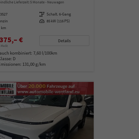
indliche Lieferzeit:
5 Monate
Neuwagen
13527
Getriebe
Schalt. 6-Gang
enzin
Leistung
85 kW (116 PS)
0 km
375,– €
Details
% MwSt.
auch kombiniert:
7,60 l/100km
Klasse:
D
Emissionen:
131,00 g/km