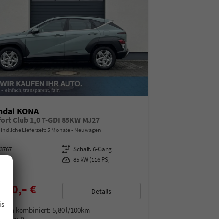
ndai KONA
ort Club 1,0 T-GDI 85KW MJ27
indliche Lieferzeit:
5 Monate
Neuwagen
13767
Getriebe
Schalt. 6-Gang
enzin
Leistung
85 kW (116 PS)
.
190,– €
Details
% MwSt.
is
auch kombiniert:
5,80 l/100km
Klasse:
D