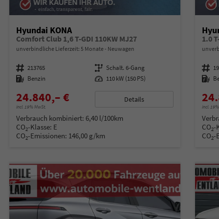
Hyundai KONA
Hyu
Comfort Club 1,6 T-GDI 110KW MJ27
1.0 
unverbindliche Lieferzeit:
5 Monate
Neuwagen
unverb
Fahrzeugnummer
213765
Getriebe
Schalt. 6-Gang
Fahrzeugnummer
1
Kraftstoff
Benzin
Leistung
110 kW (150 PS)
Kraftstoff
B
24.840,– €
24.
Details
incl. 19% MwSt.
incl. 19
Verbrauch kombiniert:
6,40 l/100km
Verbr
CO
-Klasse:
E
CO
-
2
2
CO
-Emissionen:
146,00 g/km
CO
-
2
2