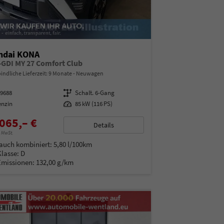
ndai KONA
T-GDI MY 27 Comfort Club
indliche Lieferzeit:
9 Monate
Neuwagen
99688
Getriebe
Schalt. 6-Gang
enzin
Leistung
85 kW (116 PS)
065,– €
Details
% MwSt.
auch kombiniert:
5,80 l/100km
Klasse:
D
Emissionen:
132,00 g/km