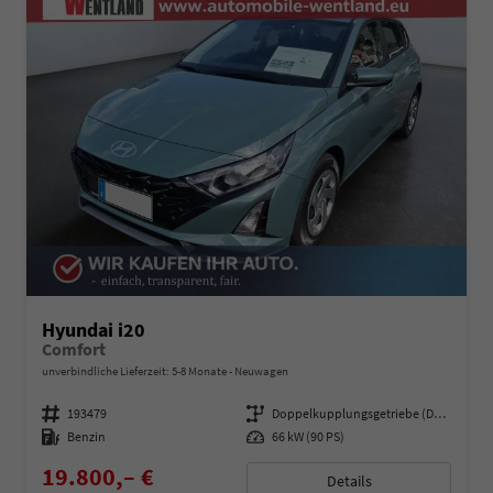
Hyundai i20
Comfort
unverbindliche Lieferzeit: 5-8 Monate
Neuwagen
Fahrzeugnummer
193479
Getriebe
Doppelkupplungsgetriebe (DSG)
Kraftstoff
Benzin
Leistung
66 kW (90 PS)
19.800,– €
Details