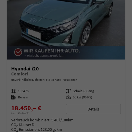
Hyundai i20
Comfort
unverbindliche Lieferzeit: 5-8 Monate
Neuwagen
Fahrzeugnummer
193478
Getriebe
Schalt. 6-Gang
Kraftstoff
Benzin
Leistung
66 kW (90 PS)
18.450,– €
Details
incl. 19% MwSt.
Verbrauch kombiniert:
5,40 l/100km
CO
-Klasse:
D
2
CO
-Emissionen:
123,00 g/km
2