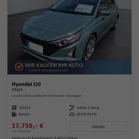
Hyundai i20
Start
unverbindliche Lieferzeit: 5-8 Monate
Neuwagen
Fahrzeugnummer
199323
Getriebe
Schalt. 6-Gang
Kraftstoff
Benzin
Leistung
66 kW (90 PS)
17.750,– €
Details
incl. 19% MwSt.
Verbrauch kombiniert:
5,40 l/100km