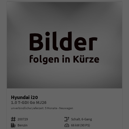
Hyundai i20
1.0 T-GDI Go MJ26
unverbindliche Lieferzeit:
5 Monate
Neuwagen
Fahrzeugnummer
200729
Getriebe
Schalt. 6-Gang
Kraftstoff
Benzin
Leistung
66 kW (90 PS)