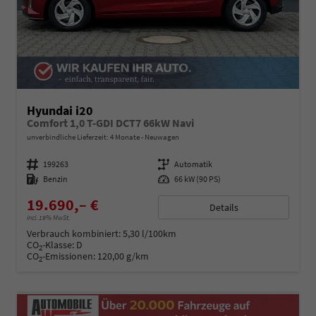
Hyundai i20
Comfort 1,0 T-GDI DCT7 66kW Navi
unverbindliche Lieferzeit:
4 Monate
Neuwagen
Fahrzeugnummer
199263
Getriebe
Automatik
Kraftstoff
Benzin
Leistung
66 kW (90 PS)
19.690,– €
Details
incl. 19% MwSt.
Verbrauch kombiniert:
5,30 l/100km
CO
-Klasse:
D
2
CO
-Emissionen:
120,00 g/km
2