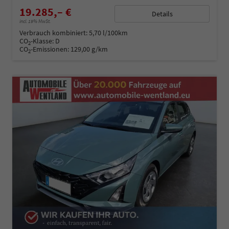
19.285,– €
Details
incl. 19% MwSt.
Verbrauch kombiniert:
5,70 l/100km
CO
-Klasse:
D
2
CO
-Emissionen:
129,00 g/km
2