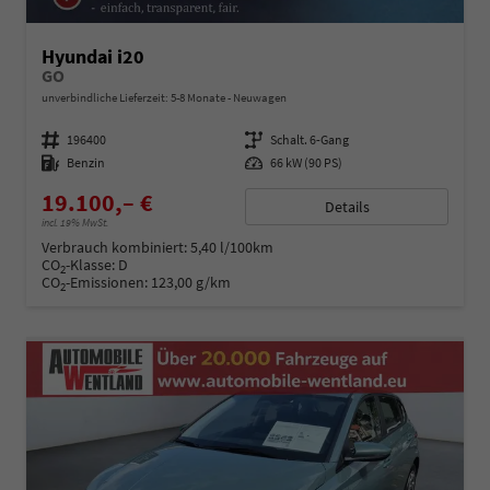
Hyundai i20
GO
unverbindliche Lieferzeit: 5-8 Monate
Neuwagen
Fahrzeugnummer
196400
Getriebe
Schalt. 6-Gang
Kraftstoff
Benzin
Leistung
66 kW (90 PS)
19.100,– €
Details
incl. 19% MwSt.
Verbrauch kombiniert:
5,40 l/100km
CO
-Klasse:
D
2
CO
-Emissionen:
123,00 g/km
2