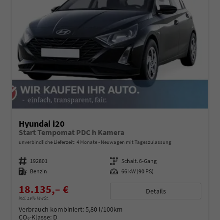
Hyundai i20
Start Tempomat PDC h Kamera
unverbindliche Lieferzeit:
4 Monate
Neuwagen mit Tageszulassung
Fahrzeugnummer
192801
Getriebe
Schalt. 6-Gang
Kraftstoff
Benzin
Leistung
66 kW (90 PS)
18.135,– €
Details
incl. 19% MwSt.
Verbrauch kombiniert:
5,80 l/100km
CO
-Klasse:
D
2