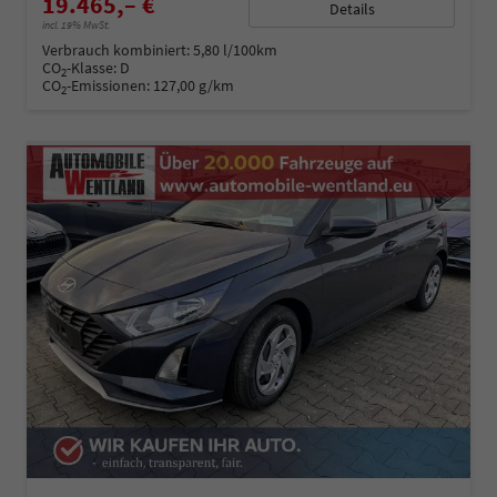
19.465,– €
Details
incl. 19% MwSt.
Verbrauch kombiniert:
5,80 l/100km
CO
-Klasse:
D
2
CO
-Emissionen:
127,00 g/km
2