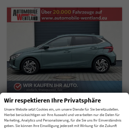
Wir respektieren Ihre Privatsphäre
Hyundai i20
Go 1,0 T-GDI 66kW Navi
Unsere Website setzt Cookies ein, um unsere Dienste für Sie bereitzustellen.
unverbindliche Lieferzeit:
4 Monate
Neuwagen
Hierbei berücksichtigen wir Ihre Auswahl und verarbeiten nur die Daten für
Marketing, Analytics und Personalisierung, für die Sie uns Ihr Einverständnis
Fahrzeugnummer
198945
Getriebe
Schalt. 6-Gang
geben. Sie können Ihre Einwilligung jederzeit mit Wirkung für die Zukunft