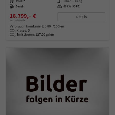
Fahrzeugnummer
192802
Getriebe
Schalt. 6-Gang
Kraftstoff
Benzin
Leistung
66 kW (90 PS)
18.799,– €
Details
incl. 19% MwSt.
Verbrauch kombiniert:
5,80 l/100km
CO
-Klasse:
D
2
CO
-Emissionen:
127,00 g/km
2