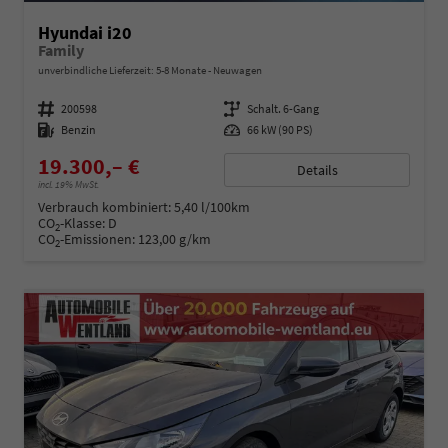
Hyundai i20
Family
unverbindliche Lieferzeit: 5-8 Monate
Neuwagen
Fahrzeugnummer
200598
Getriebe
Schalt. 6-Gang
Kraftstoff
Benzin
Leistung
66 kW (90 PS)
19.300,– €
Details
incl. 19% MwSt.
Verbrauch kombiniert:
5,40 l/100km
CO
-Klasse:
D
2
CO
-Emissionen:
123,00 g/km
2