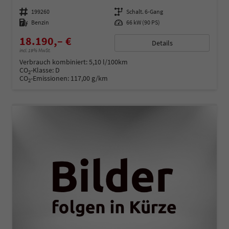
Fahrzeugnummer
199260
Getriebe
Schalt. 6-Gang
Kraftstoff
Benzin
Leistung
66 kW (90 PS)
18.190,– €
Details
incl. 19% MwSt.
Verbrauch kombiniert:
5,10 l/100km
CO
-Klasse:
D
2
CO
-Emissionen:
117,00 g/km
2