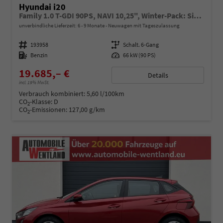
Hyundai i20
Family 1.0 T-GDI 90PS, NAVI 10,25", Winter-Pack: Sitzheizung + Lenkradheizung, 16" ALU, Klimaautomatik, Privacy-Glas, Parksensoren hinten, Rückfahrkamera, Tempomat, Lederlenkrad, Reserverad, Alarm, Armlehne, 4x elektr. Fensterheber
unverbindliche Lieferzeit: 6 - 9 Monate
Neuwagen mit Tageszulassung
Fahrzeugnummer
193958
Getriebe
Schalt. 6-Gang
Kraftstoff
Benzin
Leistung
66 kW (90 PS)
19.685,– €
Details
incl. 19% MwSt.
Verbrauch kombiniert:
5,60 l/100km
CO
-Klasse:
D
2
CO
-Emissionen:
127,00 g/km
2