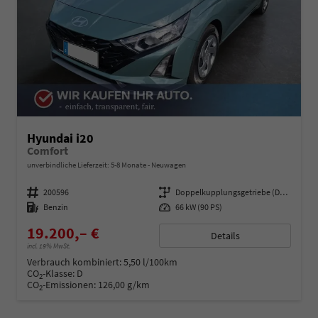
Hyundai i20
Comfort
unverbindliche Lieferzeit: 5-8 Monate
Neuwagen
Fahrzeugnummer
200596
Getriebe
Doppelkupplungsgetriebe (DSG)
Kraftstoff
Benzin
Leistung
66 kW (90 PS)
19.200,– €
Details
incl. 19% MwSt.
Verbrauch kombiniert:
5,50 l/100km
CO
-Klasse:
D
2
CO
-Emissionen:
126,00 g/km
2