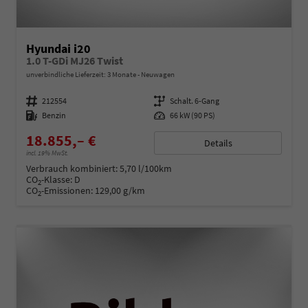
Hyundai i20
1.0 T-GDi MJ26 Twist
unverbindliche Lieferzeit:
3 Monate
Neuwagen
Fahrzeugnummer
212554
Getriebe
Schalt. 6-Gang
Kraftstoff
Benzin
Leistung
66 kW (90 PS)
18.855,– €
Details
incl. 19% MwSt.
Verbrauch kombiniert:
5,70 l/100km
CO
-Klasse:
D
2
CO
-Emissionen:
129,00 g/km
2