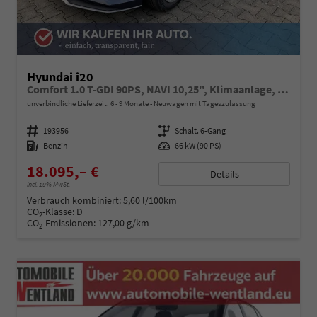
Hyundai i20
Comfort 1.0 T-GDI 90PS, NAVI 10,25", Klimaanlage, Parksensoren hinten, Rückfahrkamera, Tempomat, Lederlenkrad, Reserverad, Alarm, Armlehne, ZV mit Fernbedienung, Fernlichtassistent, 4x elektr. Fensterheber
unverbindliche Lieferzeit: 6 - 9 Monate
Neuwagen mit Tageszulassung
Fahrzeugnummer
193956
Getriebe
Schalt. 6-Gang
Kraftstoff
Benzin
Leistung
66 kW (90 PS)
18.095,– €
Details
incl. 19% MwSt.
Verbrauch kombiniert:
5,60 l/100km
CO
-Klasse:
D
2
CO
-Emissionen:
127,00 g/km
2