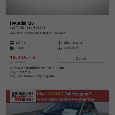
Hyundai i20
1.0 T-GDI Start MJ26
unverbindliche Lieferzeit:
5 Monate
Neuwagen
Fahrzeugnummer
200748
Getriebe
Schalt. 6-Gang
Kraftstoff
Benzin
Leistung
66 kW (90 PS)
18.235,– €
Details
incl. 19% MwSt.
Verbrauch kombiniert:
5,70 l/100km
CO
-Klasse:
D
2
CO
-Emissionen:
129,00 g/km
2