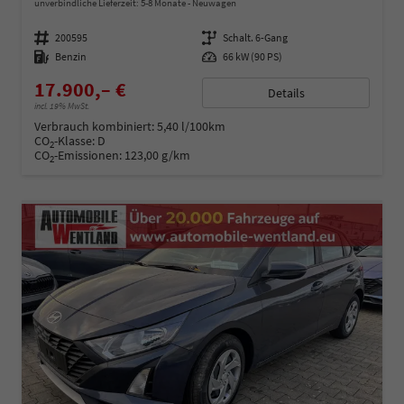
unverbindliche Lieferzeit: 5-8 Monate
Neuwagen
Fahrzeugnummer
200595
Getriebe
Schalt. 6-Gang
Kraftstoff
Benzin
Leistung
66 kW (90 PS)
17.900,– €
Details
incl. 19% MwSt.
Verbrauch kombiniert:
5,40 l/100km
CO
-Klasse:
D
2
CO
-Emissionen:
123,00 g/km
2