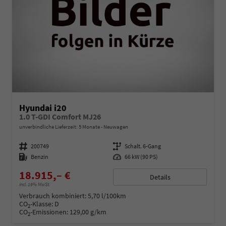
Hyundai i20
1.0 T-GDI Comfort MJ26
unverbindliche Lieferzeit:
5 Monate
Neuwagen
Fahrzeugnummer
200749
Getriebe
Schalt. 6-Gang
Kraftstoff
Benzin
Leistung
66 kW (90 PS)
18.915,– €
Details
incl. 19% MwSt.
Verbrauch kombiniert:
5,70 l/100km
CO
-Klasse:
D
2
CO
-Emissionen:
129,00 g/km
2