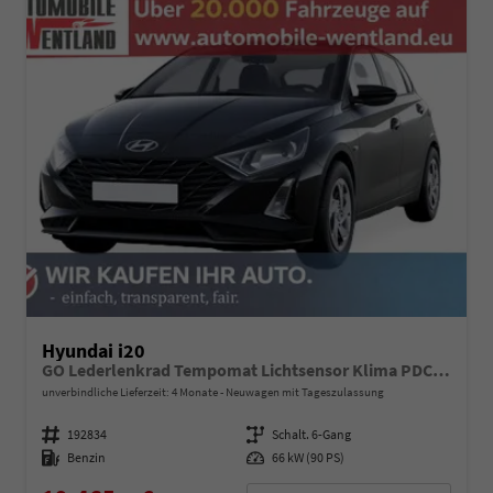
Hyundai i20
GO Lederlenkrad Tempomat Lichtsensor Klima PDC h Kamera
unverbindliche Lieferzeit:
4 Monate
Neuwagen mit Tageszulassung
Fahrzeugnummer
192834
Getriebe
Schalt. 6-Gang
Kraftstoff
Benzin
Leistung
66 kW (90 PS)