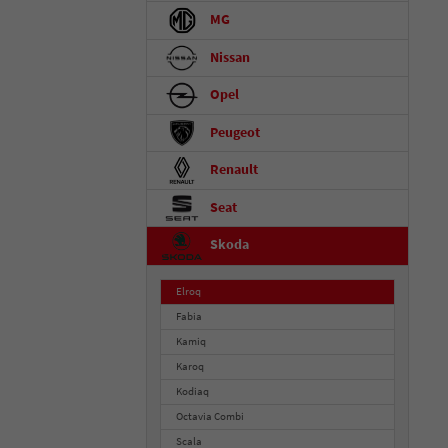
MG
Nissan
Opel
Peugeot
Renault
Seat
Skoda
Elroq
Fabia
Kamiq
Karoq
Kodiaq
Octavia Combi
Scala