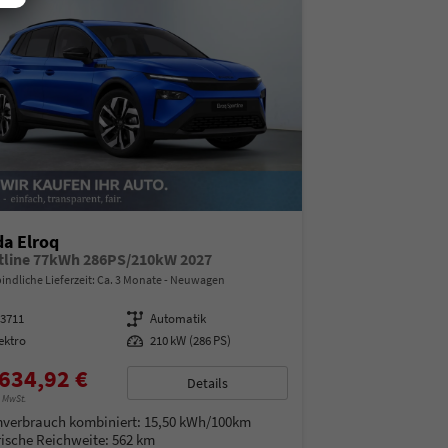
a Elroq
tline 77kWh 286PS/210kW 2027
indliche Lieferzeit: Ca. 3 Monate
Neuwagen
13711
Getriebe
Automatik
ektro
Leistung
210 kW (286 PS)
634,92 €
Details
% MwSt.
verbrauch kombiniert:
15,50 kWh/100km
rische Reichweite:
562 km