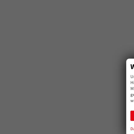
W
U
H
M
g
w
D