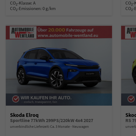
CO
-Klasse:
A
CO
-
2
2
CO
-Emissionen:
0 g/km
CO
-
2
2
Skoda Elroq
Skod
Sportline 77kWh 299PS/220kW 4x4 2027
RS 7
unverbindliche Lieferzeit: Ca. 3 Monate
Neuwagen
unverb