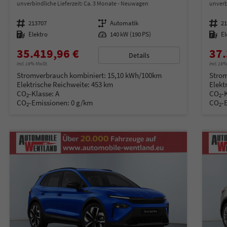
unverbindliche Lieferzeit: Ca. 3 Monate
Neuwagen
unverb
Fahrzeugnummer
213707
Getriebe
Automatik
Fahrzeugnummer
2
Kraftstoff
Elektro
Leistung
140 kW (190 PS)
Kraftstoff
El
35.419,96 €
37.
Details
incl. 19% MwSt.
incl. 19
Stromverbrauch kombiniert:
15,10 kWh/100km
Strom
Elektrische Reichweite:
453 km
Elekt
CO
-Klasse:
A
CO
-
2
2
CO
-Emissionen:
0 g/km
CO
-
2
2