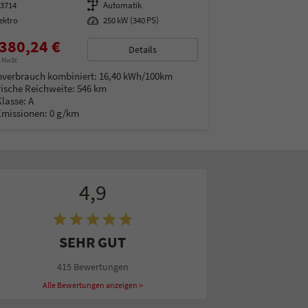
13714
Getriebe
Automatik
ektro
Leistung
250 kW (340 PS)
380,24 €
Details
% MwSt.
verbrauch kombiniert:
16,40 kWh/100km
rische Reichweite:
546 km
Klasse:
A
Emissionen:
0 g/km
4,9
SEHR GUT
415 Bewertungen
Alle Bewertungen anzeigen >