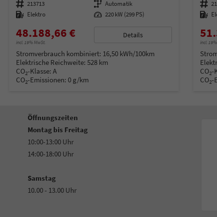
Fahrzeugnummer
213713
Getriebe
Automatik
Fahrzeugnummer
2
Kraftstoff
Elektro
Leistung
220 kW (299 PS)
Kraftstoff
El
48.188,66 €
51.
Details
incl. 19% MwSt.
incl. 19
Stromverbrauch kombiniert:
16,50 kWh/100km
Strom
Elektrische Reichweite:
528 km
Elekt
CO
-Klasse:
A
CO
-
2
2
CO
-Emissionen:
0 g/km
CO
-
2
2
Öffnungszeiten
Montag bis Freitag
10:00-13:00 Uhr
14:00-18:00 Uhr
Samstag
10.00 - 13.00 Uhr