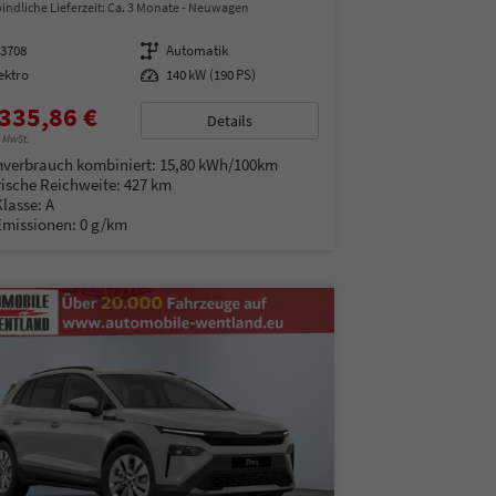
indliche Lieferzeit: Ca. 3 Monate
Neuwagen
13708
Getriebe
Automatik
ektro
Leistung
140 kW (190 PS)
335,86 €
Details
% MwSt.
verbrauch kombiniert:
15,80 kWh/100km
rische Reichweite:
427 km
Klasse:
A
Emissionen:
0 g/km