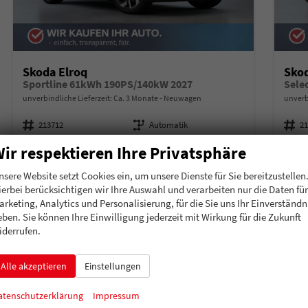
Skoda Elroq
Skod
Sportline 61kWh 190PS/140kW 2027
Sele
unverbindliche Lieferzeit: Ca. 3 Monate
Neuwagen
unverb
Fahrzeugnummer
213712
Getriebe
Automatik
Fahrzeugnummer
2
Kraftstoff
Elektro
Leistung
140 kW (190 PS)
Kraftstoff
El
ir respektieren Ihre Privatsphäre
39.889,60 €
43.
Details
nsere Website setzt Cookies ein, um unsere Dienste für Sie bereitzustellen
incl. 19% MwSt.
incl. 19
ierbei berücksichtigen wir Ihre Auswahl und verarbeiten nur die Daten für
Stromverbrauch kombiniert:
16,00 kWh/100km
Strom
arketing, Analytics und Personalisierung, für die Sie uns Ihr Einverständn
Elektrische Reichweite:
424 km
Elekt
eben. Sie können Ihre Einwilligung jederzeit mit Wirkung für die Zukunft
CO
-Klasse:
A
CO
-
2
2
iderrufen.
CO
-Emissionen:
0 g/km
CO
-
2
2
Alle akzeptieren
Einstellungen
atenschutzerklärung
Impressum