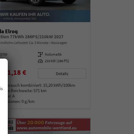
a Elroq
ction 77kWh 286PS/210kW 2027
indliche Lieferzeit: Ca. 3 Monate
Neuwagen
13709
Getriebe
Automatik
ektro
Leistung
210 kW (286 PS)
081,18 €
Details
.
% MwSt.
verbrauch kombiniert:
15,20 kWh/100km
is
rische Reichweite:
571 km
Klasse:
A
Emissionen:
0 g/km