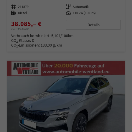
Fahrzeugnummer
211879
Getriebe
Automatik
Kraftstoff
Diesel
Leistung
110 kW (150 PS)
38.085,– €
Details
incl. 19% MwSt.
Verbrauch kombiniert:
5,10 l/100km
CO
-Klasse:
D
2
CO
-Emissionen:
133,00 g/km
2