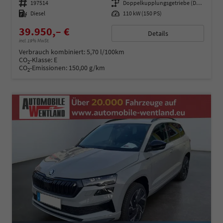
Fahrzeugnummer
197514
Getriebe
Doppelkupplungsgetriebe (DSG)
Kraftstoff
Diesel
Leistung
110 kW (150 PS)
39.950,– €
Details
incl. 19% MwSt.
Verbrauch kombiniert:
5,70 l/100km
CO
-Klasse:
E
2
CO
-Emissionen:
150,00 g/km
2