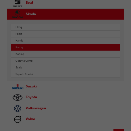
Seat
Skoda
Elroq
Fabia
Kamiq
Karoq
Kodiaq
Octavia Combi
Scala
Superb Combi
Suzuki
Toyota
Volkswagen
Volvo