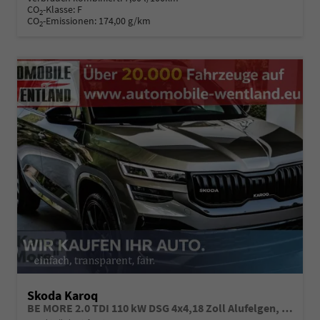
CO
-Klasse:
F
2
CO
-Emissionen:
174,00 g/km
2
Skoda Karoq
BE MORE 2.0 TDI 110 kW DSG 4x4,18 Zoll Alufelgen, Reserverad, Rückkamera, Kessy Full, PDC 4+H, Klimaautomatik, Licht & Sicht Paket, Metallfarbe, Heckspoiler, Sun Set, Ambiente Light, LED, 4 Jahre Garantie