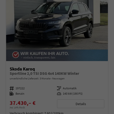
Skoda Karoq
Sportline 2,0 TSI DSG 4x4 140KW Winter
unverbindliche Lieferzeit:
3 Monate
Neuwagen
Fahrzeugnummer
197222
Getriebe
Automatik
Kraftstoff
Benzin
Leistung
140 kW (190 PS)
37.430,– €
Details
incl. 19% MwSt.
Verbrauch kombiniert:
7,60 l/100km