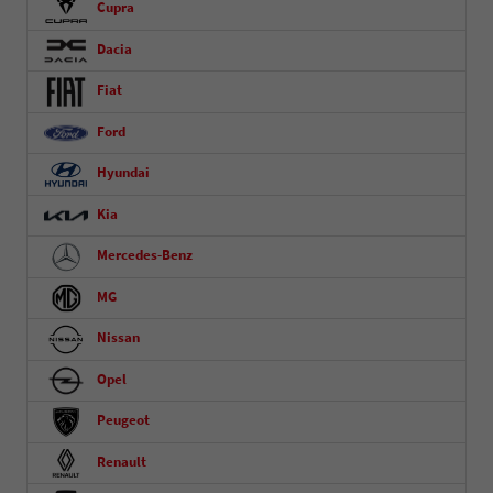
Cupra
Dacia
Fiat
Ford
Hyundai
Kia
Mercedes-Benz
MG
Nissan
Opel
Peugeot
Renault