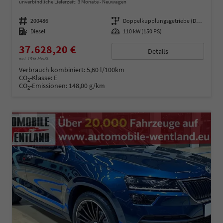
unverbindliche Lieferzeit:
3 Monate
Neuwagen
Fahrzeugnummer
200486
Getriebe
Doppelkupplungsgetriebe (DSG)
Kraftstoff
Diesel
Leistung
110 kW (150 PS)
37.628,20 €
Details
incl. 19% MwSt.
Verbrauch kombiniert:
5,60 l/100km
CO
-Klasse:
E
2
CO
-Emissionen:
148,00 g/km
2