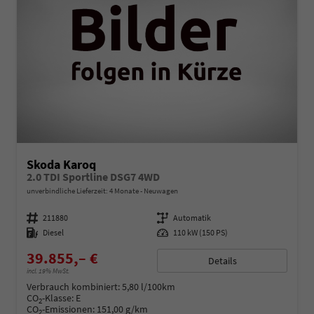
Skoda Karoq
2.0 TDI Sportline DSG7 4WD
unverbindliche Lieferzeit:
4 Monate
Neuwagen
Fahrzeugnummer
211880
Getriebe
Automatik
Kraftstoff
Diesel
Leistung
110 kW (150 PS)
39.855,– €
Details
incl. 19% MwSt.
Verbrauch kombiniert:
5,80 l/100km
CO
-Klasse:
E
2
CO
-Emissionen:
151,00 g/km
2