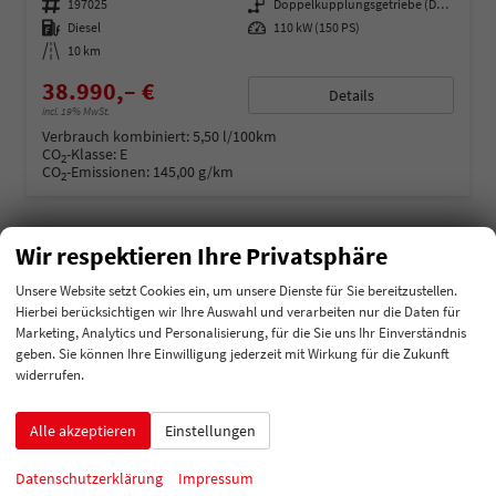
Fahrzeugnummer
197025
Getriebe
Doppelkupplungsgetriebe (DSG)
Kraftstoff
Diesel
Leistung
110 kW (150 PS)
Kilometerstand
10 km
38.990,– €
Details
incl. 19% MwSt.
Verbrauch kombiniert:
5,50 l/100km
CO
-Klasse:
E
2
CO
-Emissionen:
145,00 g/km
2
Wir respektieren Ihre Privatsphäre
Unsere Website setzt Cookies ein, um unsere Dienste für Sie bereitzustellen.
Hierbei berücksichtigen wir Ihre Auswahl und verarbeiten nur die Daten für
Marketing, Analytics und Personalisierung, für die Sie uns Ihr Einverständnis
geben. Sie können Ihre Einwilligung jederzeit mit Wirkung für die Zukunft
widerrufen.
Alle akzeptieren
Einstellungen
Datenschutzerklärung
Impressum