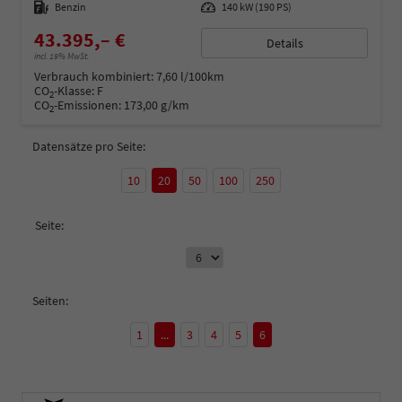
Kraftstoff
Benzin
Leistung
140 kW (190 PS)
43.395,– €
Details
incl. 19% MwSt.
Verbrauch kombiniert:
7,60 l/100km
CO
-Klasse:
F
2
CO
-Emissionen:
173,00 g/km
2
Datensätze pro Seite:
10
20
50
100
250
Seite:
Seiten:
1
...
3
4
5
6