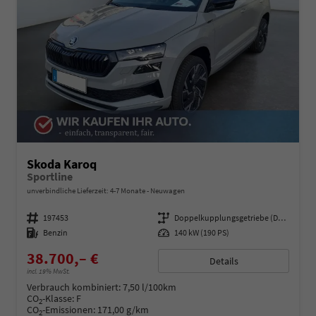
Skoda Karoq
Sportline
unverbindliche Lieferzeit: 4-7 Monate
Neuwagen
Fahrzeugnummer
197453
Getriebe
Doppelkupplungsgetriebe (DSG)
Kraftstoff
Benzin
Leistung
140 kW (190 PS)
38.700,– €
Details
incl. 19% MwSt.
Verbrauch kombiniert:
7,50 l/100km
CO
-Klasse:
F
2
CO
-Emissionen:
171,00 g/km
2