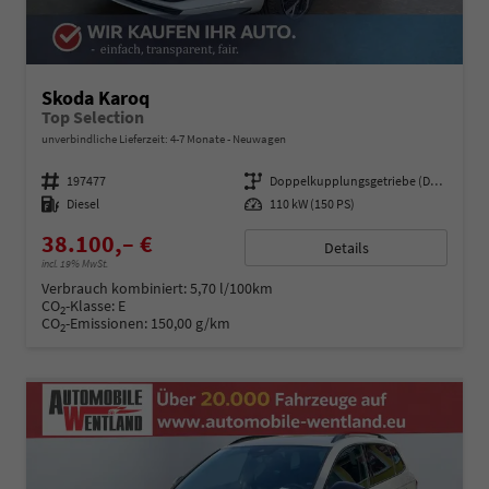
Skoda Karoq
Top Selection
unverbindliche Lieferzeit: 4-7 Monate
Neuwagen
Fahrzeugnummer
197477
Getriebe
Doppelkupplungsgetriebe (DSG)
Kraftstoff
Diesel
Leistung
110 kW (150 PS)
38.100,– €
Details
incl. 19% MwSt.
Verbrauch kombiniert:
5,70 l/100km
CO
-Klasse:
E
2
CO
-Emissionen:
150,00 g/km
2