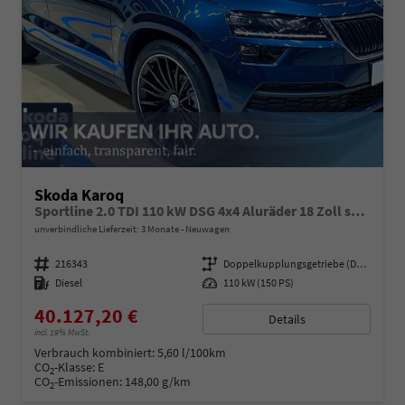
Skoda Karoq
Sportline 2.0 TDI 110 kW DSG 4x4 Aluräder 18 Zoll schwarz, Sonderfarbe Stahlgrau,Phone Box, Klimaauromatik,LED MATRIX, dynamische Blinkleuchten,Drive Mode Seledct, Kessy Full, Navigation, Sun Set,Rückkamera, PDC,LED , 4J. Grantie, Virt. Cockpit
unverbindliche Lieferzeit:
3 Monate
Neuwagen
Fahrzeugnummer
216343
Getriebe
Doppelkupplungsgetriebe (DSG)
Kraftstoff
Diesel
Leistung
110 kW (150 PS)
40.127,20 €
Details
incl. 19% MwSt.
Verbrauch kombiniert:
5,60 l/100km
CO
-Klasse:
E
2
CO
-Emissionen:
148,00 g/km
2