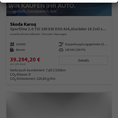
Skoda Karoq
Sportline 2.0 TSI 140 kW DSG 4x4,Aluräder 18 Zoll schwarz, Sonderfarbe Stahlgrau,Phone Box, Klimaauromatik,LED MATRIX, dynamische Blinkleuchten,Drive Mode Seledct, Kessy Full, Navigation, Sun Set,Rückkamera, PDC,LED , 4J. Grantie, Virt. Cockpit
unverbindliche Lieferzeit:
3 Monate
Neuwagen
Fahrzeugnummer
216340
Getriebe
Doppelkupplungsgetriebe (DSG)
Kraftstoff
Benzin
Leistung
140 kW (190 PS)
39.294,20 €
Details
incl. 19% MwSt.
Verbrauch kombiniert:
7,60 l/100km
CO
-Klasse:
D
2
CO
-Emissionen:
126,00 g/km
2