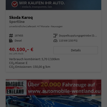
Skoda Karoq
Sportline
unverbindliche Lieferzeit: 4-7 Monate
Neuwagen
Fahrzeugnummer
197455
Getriebe
Doppelkupplungsgetriebe (DSG)
Kraftstoff
Diesel
Leistung
110 kW (150 PS)
40.100,– €
Details
incl. 19% MwSt.
Verbrauch kombiniert:
5,70 l/100km
CO
-Klasse:
E
2
CO
-Emissionen:
150,00 g/km
2