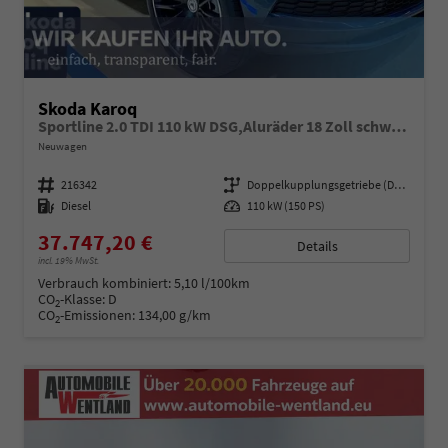
Skoda Karoq
Sportline 2.0 TDI 110 kW DSG,Aluräder 18 Zoll schwarz, Sonderfarbe Stahlgrau,Phone Box, Klimaauromatik,LED MATRIX, dynamische Blinkleuchten,Drive Mode Seledct, Kessy Full, Navigation, Sun Set,Rückkamera, PDC,LED , 4J. Grantie, Virt. Cockpit
Neuwagen
Fahrzeugnummer
216342
Getriebe
Doppelkupplungsgetriebe (DSG)
Kraftstoff
Diesel
Leistung
110 kW (150 PS)
37.747,20 €
Details
incl. 19% MwSt.
Verbrauch kombiniert:
5,10 l/100km
CO
-Klasse:
D
2
CO
-Emissionen:
134,00 g/km
2