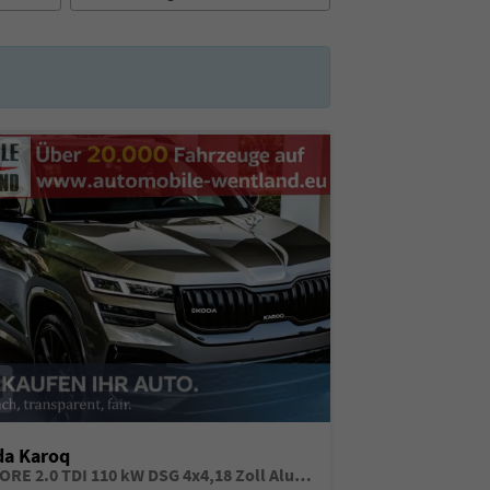
da Karoq
BE MORE 2.0 TDI 110 kW DSG 4x4,18 Zoll Alufelgen, Reserverad, Rückkamera, Kessy Full, PDC 4+H, Klimaautomatik, Licht & Sicht Paket, Metallfarbe, Heckspoiler, Sun Set, Ambiente Light, LED, 4 Jahre Garantie