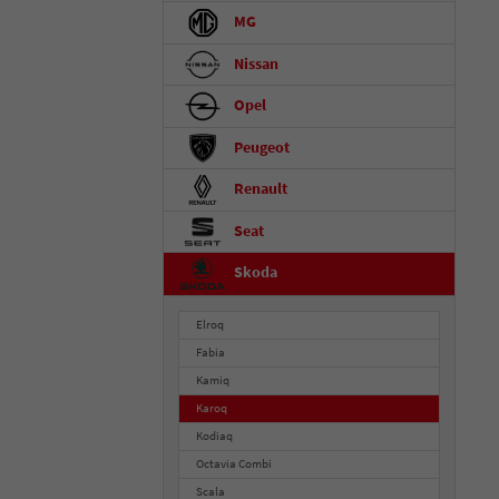
MG
Nissan
Opel
Peugeot
Renault
Seat
Skoda
Elroq
Fabia
Kamiq
Karoq
Kodiaq
Octavia Combi
Scala