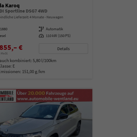
da Karoq
TDI Sportline DSG7 4WD
indliche Lieferzeit:
4 Monate
Neuwagen
11880
Getriebe
Automatik
esel
Leistung
110 kW (150 PS)
855,– €
Details
% MwSt.
auch kombiniert:
5,80 l/100km
Klasse:
E
Emissionen:
151,00 g/km