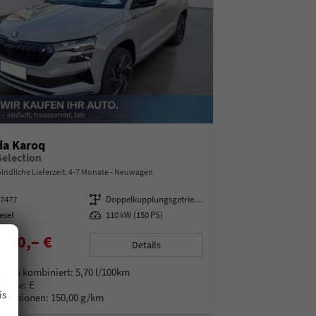
da Karoq
Selection
indliche Lieferzeit: 4-7 Monate
Neuwagen
97477
Getriebe
Doppelkupplungsgetriebe (DSG)
esel
Leistung
110 kW (150 PS)
100,– €
Details
% MwSt.
.
auch kombiniert:
5,70 l/100km
Klasse:
E
is
Emissionen:
150,00 g/km