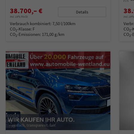
38.700,– €
38.
Details
incl. 19% MwSt.
incl. 19
Verbrauch kombiniert:
7,50 l/100km
Verbr
CO
-Klasse:
F
CO
-
2
2
CO
-Emissionen:
171,00 g/km
CO
-
2
2