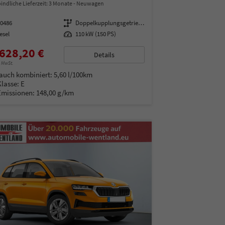
indliche Lieferzeit:
3 Monate
Neuwagen
00486
Getriebe
Doppelkupplungsgetriebe (DSG)
esel
Leistung
110 kW (150 PS)
628,20 €
Details
% MwSt.
auch kombiniert:
5,60 l/100km
Klasse:
E
Emissionen:
148,00 g/km