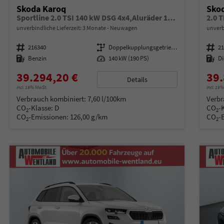
Skoda Karoq
Sko
Sportline 2.0 TSI 140 kW DSG 4x4,Aluräder 18 Zoll schwarz, Sonderfarbe Stahlgrau,Phone Box, Klimaauromatik,LED MATRIX, dynamische Blinkleuchten,Drive Mode Seledct, Kessy Full, Navigation, Sun Set,Rückkamera, PDC,LED , 4J. Grantie, Virt. Cockpit
2.0 
unverbindliche Lieferzeit:
3 Monate
Neuwagen
unverb
Fahrzeugnummer
216340
Getriebe
Doppelkupplungsgetriebe (DSG)
Fahrzeugnummer
2
Kraftstoff
Benzin
Leistung
140 kW (190 PS)
Kraftstoff
Di
39.294,20 €
39.
Details
incl. 19% MwSt.
incl. 19
Verbrauch kombiniert:
7,60 l/100km
Verbr
CO
-Klasse:
D
CO
-
2
2
CO
-Emissionen:
126,00 g/km
CO
-
2
2