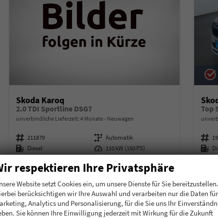
Skoda Karoq
Sko
2.0 TDI Sportline DSG7
Top 
unverbindliche Lieferzeit:
4 Monate
Neuwagen
unverb
Fahrzeugnummer
211879
Getriebe
Automatik
Fahrzeugnummer
1
Kraftstoff
Diesel
Leistung
110 kW (150 PS)
Kraftstoff
Di
38.085,– €
38.
ir respektieren Ihre Privatsphäre
Details
incl. 19% MwSt.
incl. 19
nsere Website setzt Cookies ein, um unsere Dienste für Sie bereitzustellen
Verbrauch kombiniert:
5,10 l/100km
Verbr
ierbei berücksichtigen wir Ihre Auswahl und verarbeiten nur die Daten für
CO
-Klasse:
D
CO
-
2
2
arketing, Analytics und Personalisierung, für die Sie uns Ihr Einverständn
CO
-Emissionen:
133,00 g/km
CO
-
2
2
eben. Sie können Ihre Einwilligung jederzeit mit Wirkung für die Zukunft