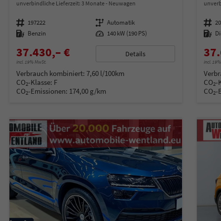
unverbindliche Lieferzeit:
3 Monate
Neuwagen
unverb
Fahrzeugnummer
197222
Getriebe
Automatik
Fahrzeugnummer
2
Kraftstoff
Benzin
Leistung
140 kW (190 PS)
Kraftstoff
Di
37.430,– €
37.
Details
incl. 19% MwSt.
incl. 19
Verbrauch kombiniert:
7,60 l/100km
Verbr
CO
-Klasse:
F
CO
-
2
2
CO
-Emissionen:
174,00 g/km
CO
-
2
2