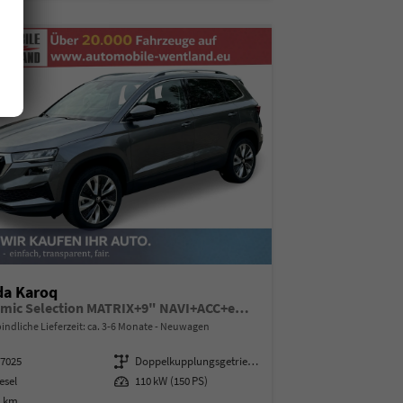
da Karoq
Dynamic Selection MATRIX+9" NAVI+ACC+eHK+KAMERA+SHZ+18" ALU
indliche Lieferzeit: ca. 3-6 Monate
Neuwagen
97025
Getriebe
Doppelkupplungsgetriebe (DSG)
esel
Leistung
110 kW (150 PS)
0 km