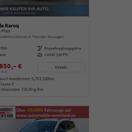
da Karoq
a Plus
indliche Lieferzeit: 4-7 Monate
Neuwagen
97500
Getriebe
Doppelkupplungsgetriebe (DSG)
esel
Leistung
110 kW (150 PS)
850,– €
Details
% MwSt.
auch kombiniert:
5,70 l/100km
Klasse:
E
Emissionen:
150,00 g/km