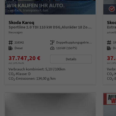
Skoda Karoq
Sko
Sportline 2.0 TDI 110 kW DSG,Aluräder 18 Zoll schwarz, Sonderfarbe Stahlgrau,Phone Box, Klimaauromatik,LED MATRIX, dynamische Blinkleuchten,Drive Mode Seledct, Kessy Full, Navigation, Sun Set,Rückkamera, PDC,LED , 4J. Grantie, Virt. Cockpit
Extr
Neuwagen
unverb
Fahrzeugnummer
216342
Getriebe
Doppelkupplungsgetriebe (DSG)
Fahrzeugnummer
1
Kraftstoff
Diesel
Leistung
110 kW (150 PS)
Kraftstoff
Di
37.747,20 €
37.
Details
incl. 19% MwSt.
incl. 19
Verbrauch kombiniert:
5,10 l/100km
Verbr
CO
-Klasse:
D
CO
-
2
2
CO
-Emissionen:
134,00 g/km
CO
-
2
2