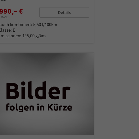
990,– €
Details
% MwSt.
auch kombiniert:
5,50 l/100km
Klasse:
E
Emissionen:
145,00 g/km