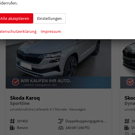
iderrufen.
Alle akzeptieren
Einstellungen
atenschutzerklärung
Impressum
Skoda Karoq
Sko
Sportline
unverbindliche Lieferzeit: 4-7 Monate
Neuwagen
unverb
Fahrzeugnummer
197453
Getriebe
Doppelkupplungsgetriebe (DSG)
Fahrzeugnummer
1
Kraftstoff
Benzin
Leistung
140 kW (190 PS)
Kraftstoff
Di
Kilometerstand
1