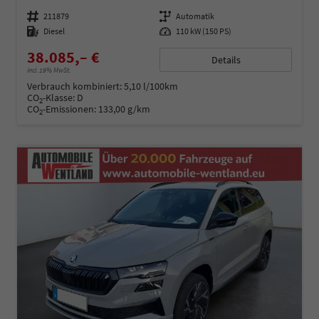
Fahrzeugnummer
211879
Getriebe
Automatik
Kraftstoff
Diesel
Leistung
110 kW (150 PS)
38.085,– €
Details
incl. 19% MwSt.
Verbrauch kombiniert:
5,10 l/100km
CO
-Klasse:
D
2
CO
-Emissionen:
133,00 g/km
2