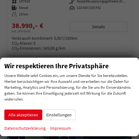
Fahrzeugnummer
197025
Getriebe
Doppelkupplungsgetriebe (DSG)
Kraftstoff
Diesel
Leistung
110 kW (150 PS)
Kilometerstand
10 km
38.990,– €
Details
incl. 19% MwSt.
Verbrauch kombiniert:
5,50 l/100km
CO
-Klasse:
E
2
CO
-Emissionen:
145,00 g/km
2
Wir respektieren Ihre Privatsphäre
Unsere Website setzt Cookies ein, um unsere Dienste für Sie bereitzustellen.
Hierbei berücksichtigen wir Ihre Auswahl und verarbeiten nur die Daten für
Marketing, Analytics und Personalisierung, für die Sie uns Ihr Einverständnis
geben. Sie können Ihre Einwilligung jederzeit mit Wirkung für die Zukunft
widerrufen.
Alle akzeptieren
Einstellungen
Datenschutzerklärung
Impressum