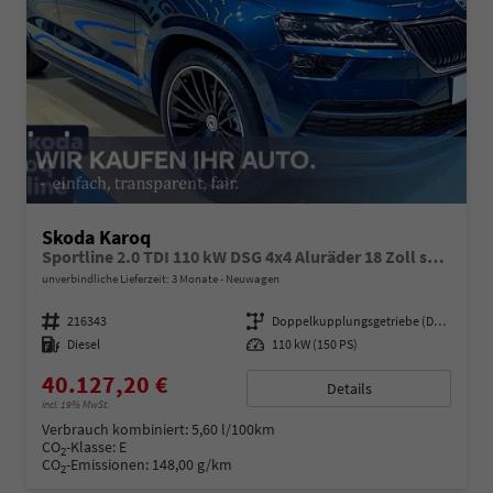
Skoda Karoq
Sportline 2.0 TDI 110 kW DSG 4x4 Aluräder 18 Zoll schwarz, Sonderfarbe Stahlgrau,Phone Box, Klimaauromatik,LED MATRIX, dynamische Blinkleuchten,Drive Mode Seledct, Kessy Full, Navigation, Sun Set,Rückkamera, PDC,LED , 4J. Grantie, Virt. Cockpit
unverbindliche Lieferzeit:
3 Monate
Neuwagen
Fahrzeugnummer
216343
Getriebe
Doppelkupplungsgetriebe (DSG)
Kraftstoff
Diesel
Leistung
110 kW (150 PS)
40.127,20 €
Details
incl. 19% MwSt.
Verbrauch kombiniert:
5,60 l/100km
CO
-Klasse:
E
2
CO
-Emissionen:
148,00 g/km
2