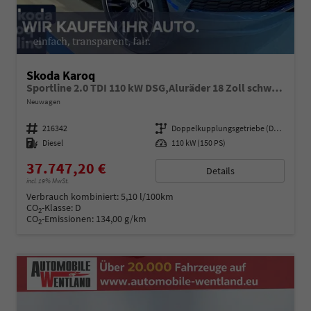
Skoda Karoq
Sportline 2.0 TDI 110 kW DSG,Aluräder 18 Zoll schwarz, Sonderfarbe Stahlgrau,Phone Box, Klimaauromatik,LED MATRIX, dynamische Blinkleuchten,Drive Mode Seledct, Kessy Full, Navigation, Sun Set,Rückkamera, PDC,LED , 4J. Grantie, Virt. Cockpit
Neuwagen
Fahrzeugnummer
216342
Getriebe
Doppelkupplungsgetriebe (DSG)
Kraftstoff
Diesel
Leistung
110 kW (150 PS)
37.747,20 €
Details
incl. 19% MwSt.
Verbrauch kombiniert:
5,10 l/100km
CO
-Klasse:
D
2
CO
-Emissionen:
134,00 g/km
2