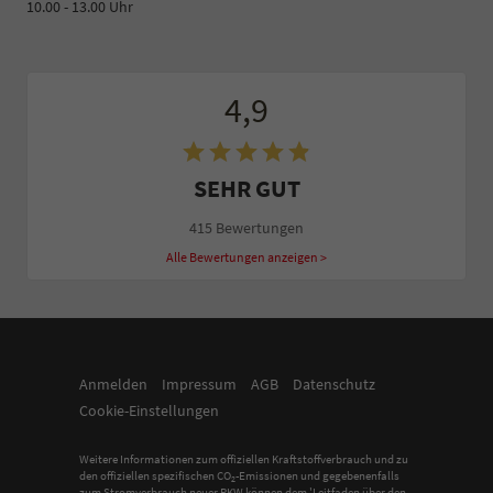
10.00 - 13.00 Uhr
4,9
SEHR GUT
415 Bewertungen
Alle Bewertungen anzeigen >
Anmelden
Impressum
AGB
Datenschutz
Cookie-Einstellungen
Weitere Informationen zum offiziellen Kraftstoffverbrauch und zu
den offiziellen spezifischen CO
-Emissionen und gegebenenfalls
2
zum Stromverbrauch neuer PKW können dem 'Leitfaden über den