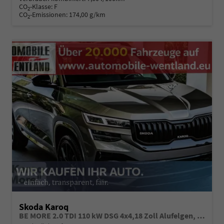
CO
-Klasse:
F
2
CO
-Emissionen:
174,00 g/km
2
Skoda Karoq
BE MORE 2.0 TDI 110 kW DSG 4x4,18 Zoll Alufelgen, Reserverad, Rückkamera, Kessy Full, PDC 4+H, Klimaautomatik, Licht & Sicht Paket, Metallfarbe, Heckspoiler, Sun Set, Ambiente Light, LED, 4 Jahre Garantie