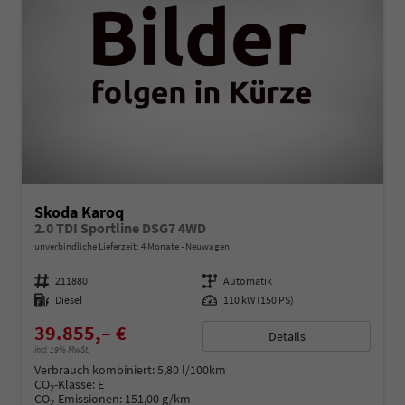
Skoda Karoq
2.0 TDI Sportline DSG7 4WD
unverbindliche Lieferzeit:
4 Monate
Neuwagen
Fahrzeugnummer
211880
Getriebe
Automatik
Kraftstoff
Diesel
Leistung
110 kW (150 PS)
39.855,– €
Details
incl. 19% MwSt.
Verbrauch kombiniert:
5,80 l/100km
CO
-Klasse:
E
2
CO
-Emissionen:
151,00 g/km
2