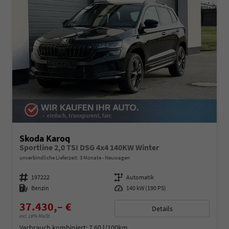
Skoda Karoq
Sportline 2,0 TSI DSG 4x4 140KW Winter
unverbindliche Lieferzeit:
3 Monate
Neuwagen
Fahrzeugnummer
197222
Getriebe
Automatik
Kraftstoff
Benzin
Leistung
140 kW (190 PS)
37.430,– €
Details
incl. 19% MwSt.
Verbrauch kombiniert:
7,60 l/100km