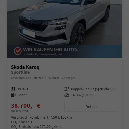
Skoda Karoq
Sportline
unverbindliche Lieferzeit: 4-7 Monate
Neuwagen
Fahrzeugnummer
197453
Getriebe
Doppelkupplungsgetriebe (DSG)
Kraftstoff
Benzin
Leistung
140 kW (190 PS)
38.700,– €
Details
incl. 19% MwSt.
Verbrauch kombiniert:
7,50 l/100km
CO
-Klasse:
F
2
CO
-Emissionen:
171,00 g/km
2