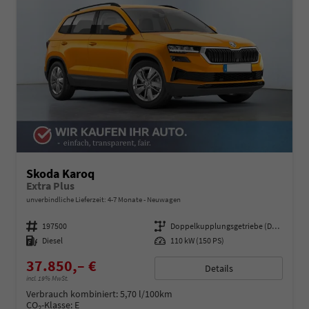
Skoda Karoq
Extra Plus
unverbindliche Lieferzeit: 4-7 Monate
Neuwagen
Fahrzeugnummer
197500
Getriebe
Doppelkupplungsgetriebe (DSG)
Kraftstoff
Diesel
Leistung
110 kW (150 PS)
37.850,– €
Details
incl. 19% MwSt.
Verbrauch kombiniert:
5,70 l/100km
CO
-Klasse:
E
2