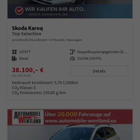
Skoda Karoq
Top Selection
unverbindliche Lieferzeit: 4-7 Monate
Neuwagen
Fahrzeugnummer
197477
Getriebe
Doppelkupplungsgetriebe (DSG)
Kraftstoff
Diesel
Leistung
110 kW (150 PS)
38.100,– €
Details
incl. 19% MwSt.
Verbrauch kombiniert:
5,70 l/100km
CO
-Klasse:
E
2
CO
-Emissionen:
150,00 g/km
2