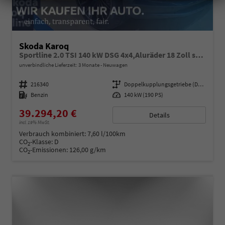
Skoda Karoq
Sportline 2.0 TSI 140 kW DSG 4x4,Aluräder 18 Zoll schwarz, Sonderfarbe Stahlgrau,Phone Box, Klimaauromatik,LED MATRIX, dynamische Blinkleuchten,Drive Mode Seledct, Kessy Full, Navigation, Sun Set,Rückkamera, PDC,LED , 4J. Grantie, Virt. Cockpit
unverbindliche Lieferzeit:
3 Monate
Neuwagen
Fahrzeugnummer
216340
Getriebe
Doppelkupplungsgetriebe (DSG)
Kraftstoff
Benzin
Leistung
140 kW (190 PS)
39.294,20 €
Details
incl. 19% MwSt.
Verbrauch kombiniert:
7,60 l/100km
CO
-Klasse:
D
2
CO
-Emissionen:
126,00 g/km
2