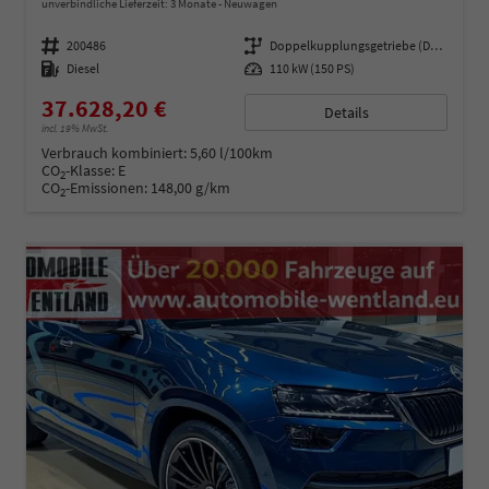
unverbindliche Lieferzeit:
3 Monate
Neuwagen
Fahrzeugnummer
200486
Getriebe
Doppelkupplungsgetriebe (DSG)
Kraftstoff
Diesel
Leistung
110 kW (150 PS)
37.628,20 €
Details
incl. 19% MwSt.
Verbrauch kombiniert:
5,60 l/100km
CO
-Klasse:
E
2
CO
-Emissionen:
148,00 g/km
2