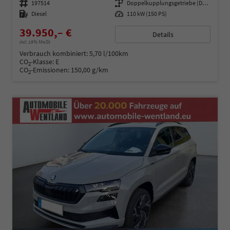
Fahrzeugnummer
197514
Getriebe
Doppelkupplungsgetriebe (DSG)
Kraftstoff
Diesel
Leistung
110 kW (150 PS)
39.950,– €
Details
incl. 19% MwSt.
Verbrauch kombiniert:
5,70 l/100km
CO
-Klasse:
E
2
CO
-Emissionen:
150,00 g/km
2