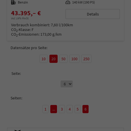
Kraftstoff
Benzin
Leistung
140 kW (190 PS)
43.395,– €
Details
incl. 19% MwSt.
Verbrauch kombiniert:
7,60 l/100km
CO
-Klasse:
F
2
CO
-Emissionen:
173,00 g/km
2
Datensätze pro Seite:
10
20
50
100
250
Seite:
Seiten:
1
...
3
4
5
6