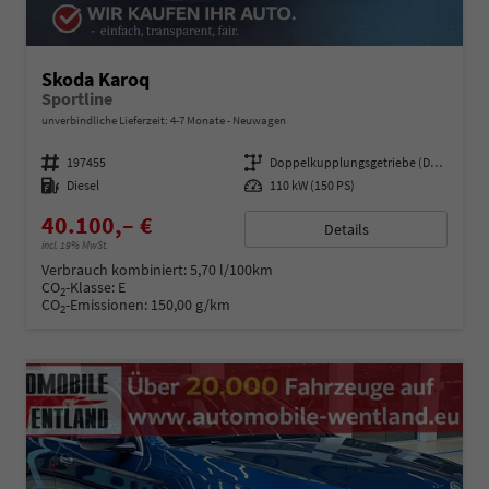
Skoda Karoq
Sportline
unverbindliche Lieferzeit: 4-7 Monate
Neuwagen
Fahrzeugnummer
197455
Getriebe
Doppelkupplungsgetriebe (DSG)
Kraftstoff
Diesel
Leistung
110 kW (150 PS)
40.100,– €
Details
incl. 19% MwSt.
Verbrauch kombiniert:
5,70 l/100km
CO
-Klasse:
E
2
CO
-Emissionen:
150,00 g/km
2