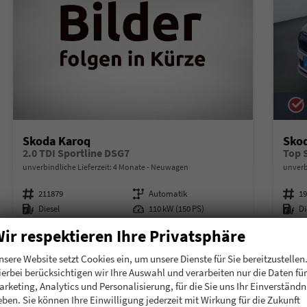
Skoda Karoq
Sko
2.0 TDI Sportline DSG7
Top 
unverbindliche Lieferzeit:
4 Monate
Neuwagen
unverb
Fahrzeugnummer
211879
Getriebe
Automatik
Fahrzeugnummer
1
Kraftstoff
Diesel
Leistung
110 kW (150 PS)
Kraftstoff
Di
38.085,– €
38.
ir respektieren Ihre Privatsphäre
Details
incl. 19% MwSt.
incl. 19
nsere Website setzt Cookies ein, um unsere Dienste für Sie bereitzustellen
Verbrauch kombiniert:
5,10 l/100km
Verbr
ierbei berücksichtigen wir Ihre Auswahl und verarbeiten nur die Daten für
CO
-Klasse:
D
CO
-
2
2
arketing, Analytics und Personalisierung, für die Sie uns Ihr Einverständn
CO
-Emissionen:
133,00 g/km
CO
-
2
2
eben. Sie können Ihre Einwilligung jederzeit mit Wirkung für die Zukunft