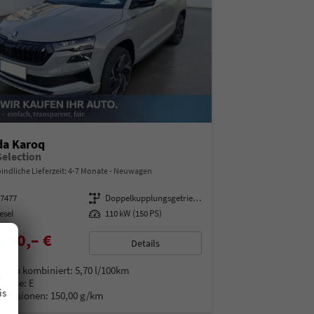
da Karoq
Selection
indliche Lieferzeit: 4-7 Monate
Neuwagen
97477
Getriebe
Doppelkupplungsgetriebe (DSG)
esel
Leistung
110 kW (150 PS)
100,– €
Details
% MwSt.
.
auch kombiniert:
5,70 l/100km
Klasse:
E
is
Emissionen:
150,00 g/km