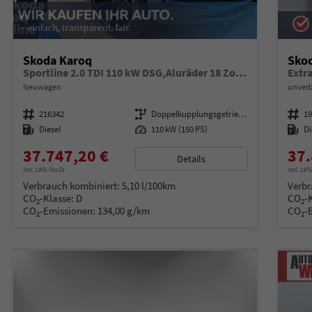
Skoda Karoq
Sko
Sportline 2.0 TDI 110 kW DSG,Aluräder 18 Zoll schwarz, Sonderfarbe Stahlgrau,Phone Box, Klimaauromatik,LED MATRIX, dynamische Blinkleuchten,Drive Mode Seledct, Kessy Full, Navigation, Sun Set,Rückkamera, PDC,LED , 4J. Grantie, Virt. Cockpit
Extr
Neuwagen
unverb
Fahrzeugnummer
216342
Getriebe
Doppelkupplungsgetriebe (DSG)
Fahrzeugnummer
1
Kraftstoff
Diesel
Leistung
110 kW (150 PS)
Kraftstoff
Di
37.747,20 €
37.
Details
incl. 19% MwSt.
incl. 19
Verbrauch kombiniert:
5,10 l/100km
Verbr
CO
-Klasse:
D
CO
-
2
2
CO
-Emissionen:
134,00 g/km
CO
-
2
2