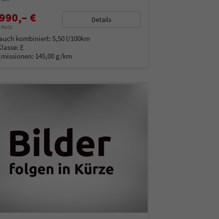
990,– €
Details
% MwSt.
auch kombiniert:
5,50 l/100km
Klasse:
E
Emissionen:
145,00 g/km