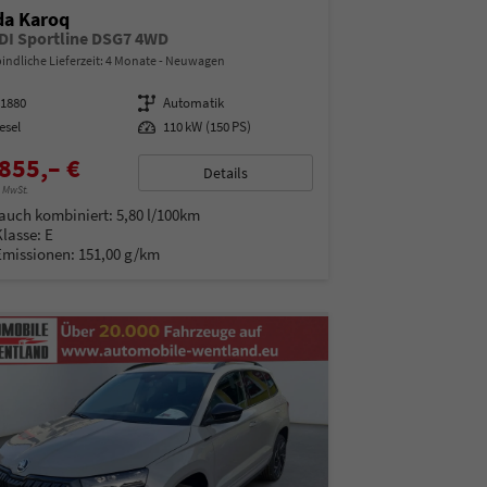
da Karoq
TDI Sportline DSG7 4WD
indliche Lieferzeit:
4 Monate
Neuwagen
11880
Getriebe
Automatik
esel
Leistung
110 kW (150 PS)
855,– €
Details
% MwSt.
auch kombiniert:
5,80 l/100km
Klasse:
E
Emissionen:
151,00 g/km