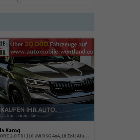
da Karoq
BE MORE 2.0 TDI 110 kW DSG 4x4,18 Zoll Alufelgen, Reserverad, Rückkamera, Kessy Full, PDC 4+H, Klimaautomatik, Licht & Sicht Paket, Metallfarbe, Heckspoiler, Sun Set, Ambiente Light, LED, 4 Jahre Garantie