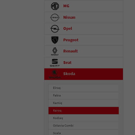
MG
Nissan
Opel
Peugeot
Renault
Seat
Skoda
Elroq
Fabia
Kamiq
Karoq
Kodiaq
Octavia Combi
Scala