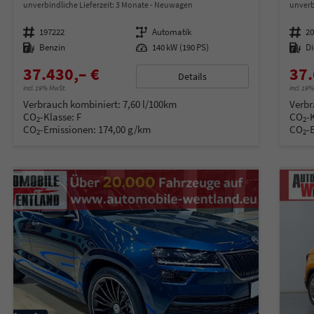
unverbindliche Lieferzeit:
3 Monate
Neuwagen
unverb
Fahrzeugnummer
197222
Getriebe
Automatik
Fahrzeugnummer
2
Kraftstoff
Benzin
Leistung
140 kW (190 PS)
Kraftstoff
Di
37.430,– €
37.
Details
incl. 19% MwSt.
incl. 19
Verbrauch kombiniert:
7,60 l/100km
Verbr
CO
-Klasse:
F
CO
-
2
2
CO
-Emissionen:
174,00 g/km
CO
-
2
2