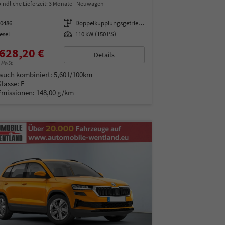
indliche Lieferzeit:
3 Monate
Neuwagen
00486
Getriebe
Doppelkupplungsgetriebe (DSG)
esel
Leistung
110 kW (150 PS)
628,20 €
Details
% MwSt.
auch kombiniert:
5,60 l/100km
Klasse:
E
Emissionen:
148,00 g/km