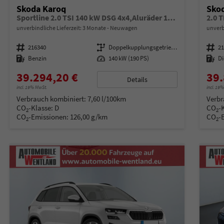
Skoda Karoq
Sko
Sportline 2.0 TSI 140 kW DSG 4x4,Aluräder 18 Zoll schwarz, Sonderfarbe Stahlgrau,Phone Box, Klimaauromatik,LED MATRIX, dynamische Blinkleuchten,Drive Mode Seledct, Kessy Full, Navigation, Sun Set,Rückkamera, PDC,LED , 4J. Grantie, Virt. Cockpit
2.0 
unverbindliche Lieferzeit:
3 Monate
Neuwagen
unverb
Fahrzeugnummer
216340
Getriebe
Doppelkupplungsgetriebe (DSG)
Fahrzeugnummer
2
Kraftstoff
Benzin
Leistung
140 kW (190 PS)
Kraftstoff
Di
39.294,20 €
39.
Details
incl. 19% MwSt.
incl. 19
Verbrauch kombiniert:
7,60 l/100km
Verbr
CO
-Klasse:
D
CO
-
2
2
CO
-Emissionen:
126,00 g/km
CO
-
2
2