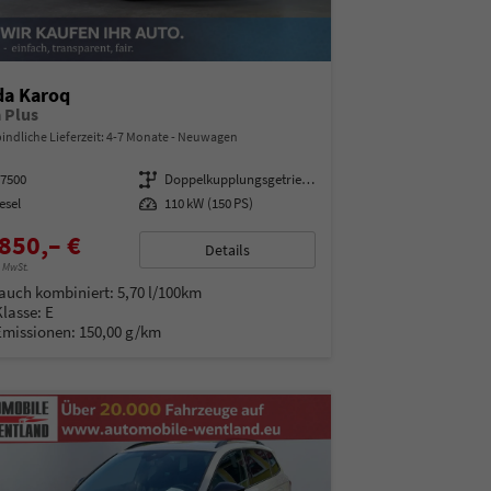
da Karoq
a Plus
indliche Lieferzeit: 4-7 Monate
Neuwagen
97500
Getriebe
Doppelkupplungsgetriebe (DSG)
esel
Leistung
110 kW (150 PS)
850,– €
Details
% MwSt.
auch kombiniert:
5,70 l/100km
Klasse:
E
Emissionen:
150,00 g/km