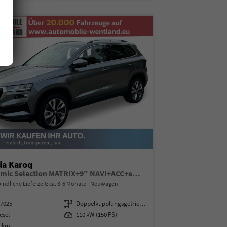
da Karoq
Dynamic Selection MATRIX+9" NAVI+ACC+eHK+KAMERA+SHZ+18" ALU
indliche Lieferzeit: ca. 3-6 Monate
Neuwagen
97025
Getriebe
Doppelkupplungsgetriebe (DSG)
esel
Leistung
110 kW (150 PS)
0 km