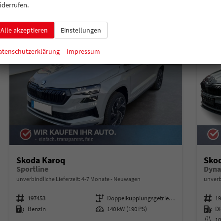
iderrufen.
Alle akzeptieren
Einstellungen
atenschutzerklärung
Impressum
Skoda Karoq
Sko
Sportline
unverbindliche Lieferzeit: 4-7 Monate
Neuwagen
unverb
Fahrzeugnummer
197453
Getriebe
Doppelkupplungsgetriebe (DSG)
Fahrzeugnummer
1
Kraftstoff
Benzin
Leistung
140 kW (190 PS)
Kraftstoff
Di
Kilometerstand
1