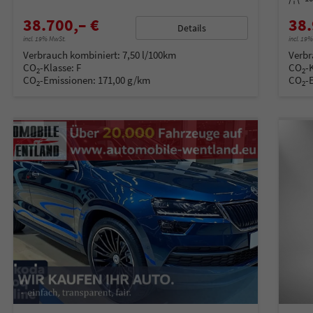
38.700,– €
38.
Details
incl. 19% MwSt.
incl. 19
Verbrauch kombiniert:
7,50 l/100km
Verbr
CO
-Klasse:
F
CO
-
2
2
CO
-Emissionen:
171,00 g/km
CO
-
2
2