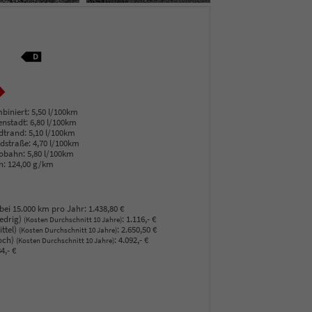
biniert:
5,50 l/100km
enstadt:
6,80 l/100km
dtrand:
5,10 l/100km
dstraße:
4,70 l/100km
obahn:
5,80 l/100km
n:
124,00 g/km
bei 15.000 km pro Jahr:
1.438,80 €
edrig)
:
1.116,- €
(Kosten Durchschnitt 10 Jahre)
ttel)
:
2.650,50 €
(Kosten Durchschnitt 10 Jahre)
och)
:
4.092,- €
(Kosten Durchschnitt 10 Jahre)
4,- €