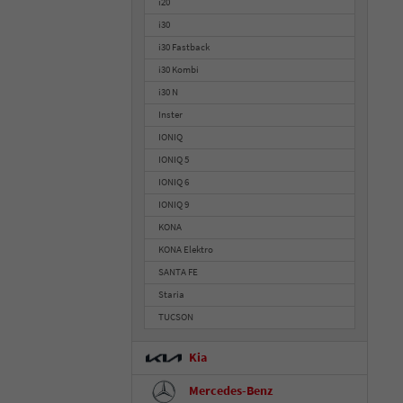
i20
i30
i30 Fastback
i30 Kombi
i30 N
Inster
IONIQ
IONIQ 5
IONIQ 6
IONIQ 9
KONA
KONA Elektro
SANTA FE
Staria
TUCSON
Kia
Mercedes-Benz