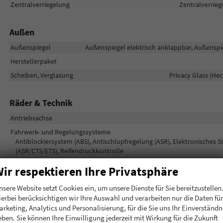
Zentralverriegelung
Zentralverrieg
Außen
Außenspiegel
Außenspiegel elektrisch anklappbar, Außenspie
Herstellerpaket
Scheiben, Verglasung
Privacy Glass (He
Räder & Technik
Antriebsachse
Fahrwerk- und Regelungssysteme
Antiblockiersystem (ABS), Antischlupfregelung (ASR), Elektronisches S
(ASR/CTS/ETS), Reifendruckkontrolle
Felgengröße
ir respektieren Ihre Privatsphäre
Felgentyp
nsere Website setzt Cookies ein, um unsere Dienste für Sie bereitzustellen
ierbei berücksichtigen wir Ihre Auswahl und verarbeiten nur die Daten für
Sonstiges
arketing, Analytics und Personalisierung, für die Sie uns Ihr Einverständn
eben. Sie können Ihre Einwilligung jederzeit mit Wirkung für die Zukunft
Antriebsart