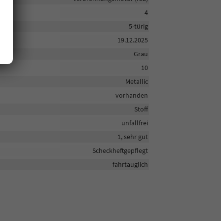
4
5-türig
19.12.2025
Grau
10
Metallic
vorhanden
Stoff
unfallfrei
1, sehr gut
Scheckheftgepflegt
fahrtauglich