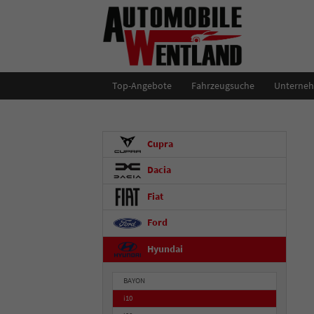
Top-Angebote
Fahrzeugsuche
Unterne
Cupra
Dacia
Fiat
Ford
Hyundai
BAYON
i10