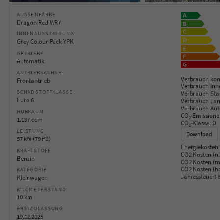
AUSSENFARBE
Dragon Red WR7
INNENAUSSTATTUNG
Grey Colour Pack YPK
GETRIEBE
Automatik
ANTRIEBSACHSE
Verbrauch kom
Frontantrieb
Verbrauch Inn
SCHADSTOFFKLASSE
Verbrauch Sta
Euro 6
Verbrauch Lan
Verbrauch Aut
HUBRAUM
CO
-Emissione
2
1.197 ccm
CO
-Klasse:
D
2
LEISTUNG
Download
57 kW (79 PS)
Energiekosten 
KRAFTSTOFF
CO2 Kosten (ni
Benzin
CO2 Kosten (mi
CO2 Kosten (h
KATEGORIE
Jahressteuer:
8
Kleinwagen
KILOMETERSTAND
10 km
ERSTZULASSUNG
19.12.2025