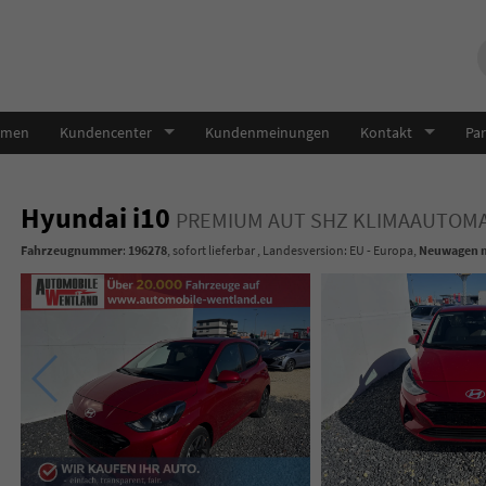
hmen
Kundencenter
Kundenmeinungen
Kontakt
Par
Hyundai i10
PREMIUM AUT SHZ KLIMAAUTOMAT
Fahrzeugnummer
:
196278
,
sofort lieferbar
, Landesversion: EU - Europa,
Neuwagen m