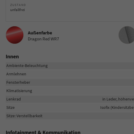
ZUSTAND
unfallfrei
Innenau
Außenfarbe
Dragon Red WR7
Innen
Ambiente-Beleuchtung
Armlehnen
Fensterheber
Klimatisierung
Lenkrad
in Leder, höhenve
Sitze
Isofix (Kindersitzb
Sitze: Verstellbarkeit
Infotainment & Kommunikation