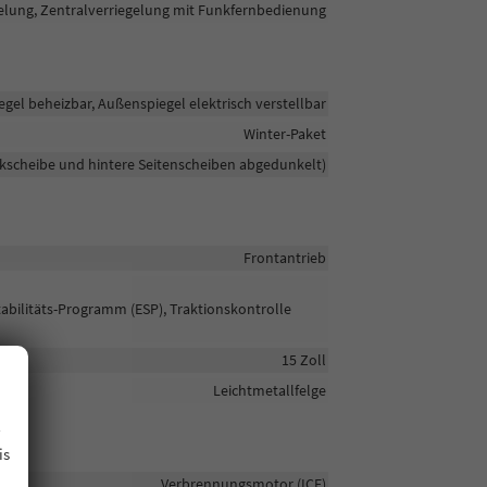
elung, Zentralverriegelung mit Funkfernbedienung
gel beheizbar, Außenspiegel elektrisch verstellbar
Winter-Paket
ckscheibe und hintere Seitenscheiben abgedunkelt)
Frontantrieb
tabilitäts-Programm (ESP), Traktionskontrolle
15 Zoll
Leichtmetallfelge
.
is
Verbrennungsmotor (ICE)