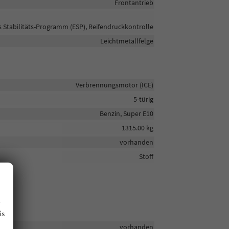
Frontantrieb
s Stabilitäts-Programm (ESP), Reifendruckkontrolle
Leichtmetallfelge
Verbrennungsmotor (ICE)
5-türig
Benzin, Super E10
1315.00 kg
vorhanden
Stoff
.
is
vorhanden