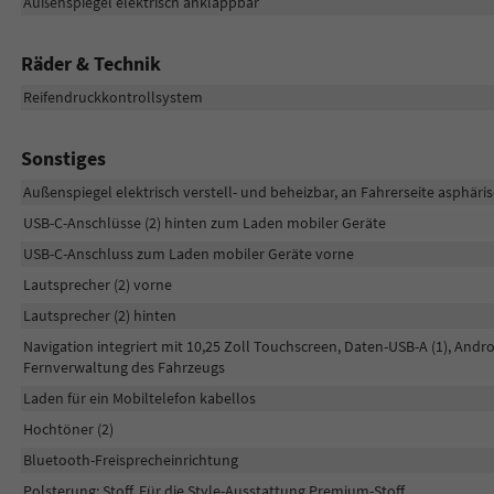
Außenspiegel elektrisch anklappbar
Räder & Technik
Reifendruckkontrollsystem
Sonstiges
Außenspiegel elektrisch verstell- und beheizbar, an Fahrerseite asphäri
USB-C-Anschlüsse (2) hinten zum Laden mobiler Geräte
USB-C-Anschluss zum Laden mobiler Geräte vorne
Lautsprecher (2) vorne
Lautsprecher (2) hinten
Navigation integriert mit 10,25 Zoll Touchscreen, Daten-USB-A (1), Andro
Fernverwaltung des Fahrzeugs
Laden für ein Mobiltelefon kabellos
Hochtöner (2)
Bluetooth-Freisprecheinrichtung
Polsterung: Stoff. Für die Style-Ausstattung Premium-Stoff