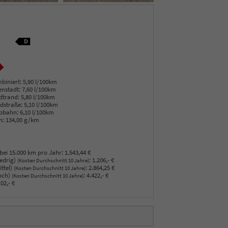
biniert:
5,90 l/100km
enstadt:
7,60 l/100km
dtrand:
5,80 l/100km
dstraße:
5,10 l/100km
obahn:
6,10 l/100km
n:
134,00 g/km
bei 15.000 km pro Jahr:
1.543,44 €
edrig)
:
1.206,- €
(Kosten Durchschnitt 10 Jahre)
ttel)
:
2.864,25 €
(Kosten Durchschnitt 10 Jahre)
och)
:
4.422,- €
(Kosten Durchschnitt 10 Jahre)
02,- €