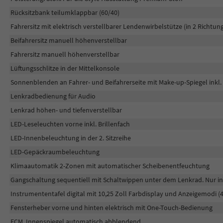
Rücksitzbank teilumklappbar (60/40)
Fahrersitz mit elektrisch verstellbarer Lendenwirbelstütze (in 2 Richtun
Beifahrersitz manuell höhenverstellbar
Fahrersitz manuell höhenverstellbar
Lüftungsschlitze in der Mittelkonsole
Sonnenblenden an Fahrer- und Beifahrerseite mit Make-up-Spiegel inkl
Lenkradbedienung für Audio
Lenkrad höhen- und tiefenverstellbar
LED-Leseleuchten vorne inkl. Brillenfach
LED-Innenbeleuchtung in der 2. Sitzreihe
LED-Gepäckraumbeleuchtung
Klimaautomatik 2-Zonen mit automatischer Scheibenentfeuchtung
Gangschaltung sequentiell mit Schaltwippen unter dem Lenkrad. Nur i
Instrumententafel digital mit 10,25 Zoll Farbdisplay und Anzeigemodi (4
Fensterheber vorne und hinten elektrisch mit One-Touch-Bedienung
ECM. Innenspiegel automatisch abblendend