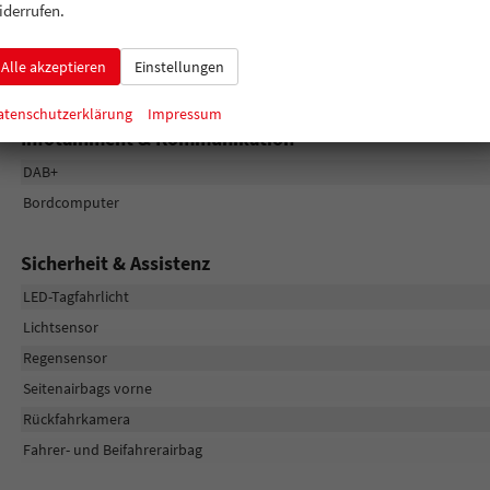
iderrufen.
Innen
Alle akzeptieren
Einstellungen
Lenkrad beheizbar
atenschutzerklärung
Impressum
Infotainment & Kommunikation
DAB+
Bordcomputer
Sicherheit & Assistenz
LED-Tagfahrlicht
Lichtsensor
Regensensor
Seitenairbags vorne
Rückfahrkamera
Fahrer- und Beifahrerairbag