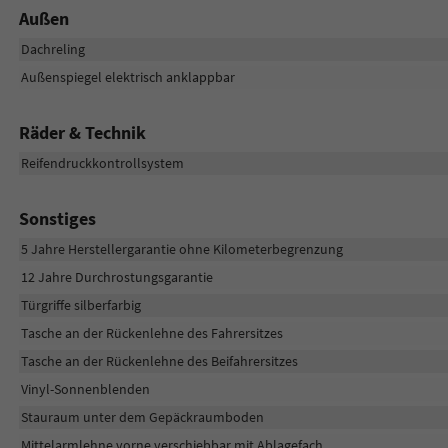
Außen
Dachreling
Außenspiegel elektrisch anklappbar
Räder & Technik
Reifendruckkontrollsystem
Sonstiges
5 Jahre Herstellergarantie ohne Kilometerbegrenzung
12 Jahre Durchrostungsgarantie
Türgriffe silberfarbig
Tasche an der Rückenlehne des Fahrersitzes
Tasche an der Rückenlehne des Beifahrersitzes
Vinyl-Sonnenblenden
Stauraum unter dem Gepäckraumboden
Mittelarmlehne vorne verschiebbar mit Ablagefach