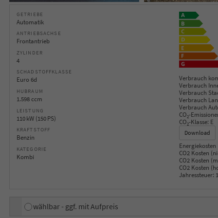
GETRIEBE
Automatik
ANTRIEBSACHSE
Frontantrieb
ZYLINDER
4
SCHADSTOFFKLASSE
Verbrauch kom
Euro 6d
Verbrauch Inn
HUBRAUM
Verbrauch Sta
1.598 ccm
Verbrauch Lan
Verbrauch Aut
LEISTUNG
CO
-Emissione
2
110 kW (150 PS)
CO
-Klasse:
E
2
KRAFTSTOFF
Download
Benzin
Energiekosten 
KATEGORIE
CO2 Kosten (ni
Kombi
CO2 Kosten (mi
CO2 Kosten (h
Jahressteuer:
1
wählbar - ggf. mit Aufpreis