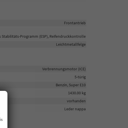
Frontantrieb
s Stabilitäts-Programm (ESP), Reifendruckkontrolle
Leichtmetallfelge
Verbrennungsmotor (ICE)
5-türig
Benzin, Super E10
1430.00 kg
vorhanden
.
Leder nappa
is