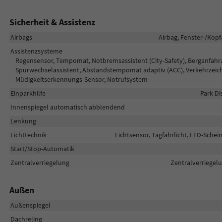
Sicherheit & Assistenz
Airbags
Airbag, Fenster-/Kopf
Assistenzsysteme
Regensensor, Tempomat, Notbremsassistent (City-Safety), Berganfahras
Spurwechselassistent, Abstandstempomat adaptiv (ACC), Verkehrzeich
Müdigkeitserkennungs-Sensor, Notrufsystem
Einparkhilfe
Park Di
Innenspiegel automatisch abblendend
Lenkung
Lichttechnik
Lichtsensor, Tagfahrlicht, LED-Schein
Start/Stop-Automatik
Zentralverriegelung
Zentralverriegelu
Außen
Außenspiegel
Dachreling