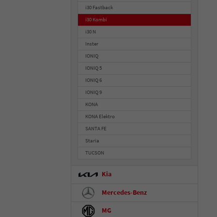
i30 Fastback
i30 Kombi
i30 N
Inster
IONIQ
IONIQ 5
IONIQ 6
IONIQ 9
KONA
KONA Elektro
SANTA FE
Staria
TUCSON
Kia
Mercedes-Benz
MG