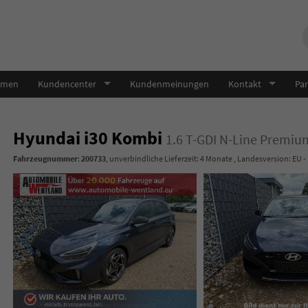
hmen
Kundencenter
Kundenmeinungen
Kontakt
Par
Hyundai i30 Kombi
1.6 T-GDI N-Line Premi
Fahrzeugnummer
:
200733
, unverbindliche Lieferzeit:
4 Monate
, Landesversion: EU -