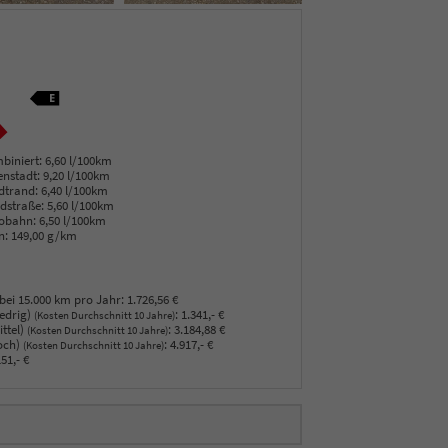
biniert:
6,60 l/100km
enstadt:
9,20 l/100km
dtrand:
6,40 l/100km
dstraße:
5,60 l/100km
obahn:
6,50 l/100km
n:
149,00 g/km
bei 15.000 km pro Jahr:
1.726,56 €
edrig)
:
1.341,- €
(Kosten Durchschnitt 10 Jahre)
ttel)
:
3.184,88 €
(Kosten Durchschnitt 10 Jahre)
och)
:
4.917,- €
(Kosten Durchschnitt 10 Jahre)
51,- €