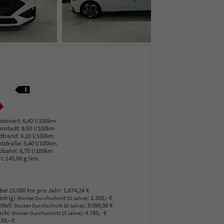
biniert:
6,40 l/100km
enstadt:
8,50 l/100km
dtrand:
6,10 l/100km
dstraße:
5,40 l/100km
obahn:
6,70 l/100km
n:
145,00 g/km
bei 15.000 km pro Jahr:
1.674,24 €
edrig)
:
1.305,- €
(Kosten Durchschnitt 10 Jahre)
ttel)
:
3.099,38 €
(Kosten Durchschnitt 10 Jahre)
och)
:
4.785,- €
(Kosten Durchschnitt 10 Jahre)
39,- €