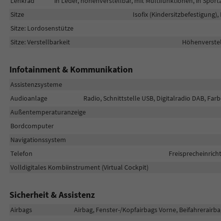
Lenkrad
in Leder, höhenverstellbar, mit Multifunktionen, in Spo
Sitze
Isofix (Kindersitzbefestigung),
Sitze: Lordosenstütze
Sitze: Verstellbarkeit
Höhenverstell
Infotainment & Kommunikation
Assistenzsysteme
Audioanlage
Radio, Schnittstelle USB, Digitalradio DAB, Fa
Außentemperaturanzeige
Bordcomputer
Navigationssystem
Telefon
Freisprecheinric
Volldigitales Kombiinstrument (Virtual Cockpit)
Sicherheit & Assistenz
Airbags
Airbag, Fenster-/Kopfairbags Vorne, Beifahrerairba