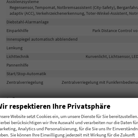
Assistenzsysteme
Regensensor, Tempomat, Notbremsassistent (City-Safety), Berganfahr
adaptiv (ACC), Verkehrzeichenerkennung, Toter-Winkel-Assistent, Not
Diebstahl-Alarmanlage
Einparkhilfe
Park Distance Control vo
Innenspiegel automatisch abblendend
Lenkung
Lichttechnik
Kurvenlicht, Lichtsensor, LE
Pannenhilfe
Start/Stop-Automatik
Zentralverriegelung
Zentralverriegelung mit Funkfernbedienun
Außen
ir respektieren Ihre Privatsphäre
Außenspiegel
Außenspiegel elektrisch anklappbar, Außenspie
nsere Website setzt Cookies ein, um unsere Dienste für Sie bereitzustellen
Dachreling
ierbei berücksichtigen wir Ihre Auswahl und verarbeiten nur die Daten für
Herstellerpaket
arketing, Analytics und Personalisierung, für die Sie uns Ihr Einverständn
Scheiben, Verglasung
Getönte Scheiben, Privacy Glass (He
eben. Sie können Ihre Einwilligung jederzeit mit Wirkung für die Zukunft