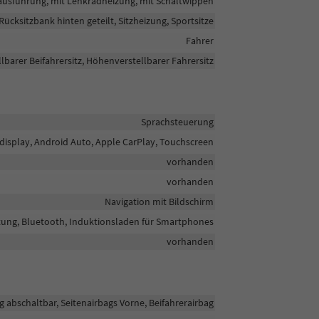
rtausführung, mit Lenkradheizung, mit Schaltwippen
 Rücksitzbank hinten geteilt, Sitzheizung, Sportsitze
Fahrer
barer Beifahrersitz, Höhenverstellbarer Fahrersitz
Sprachsteuerung
rbdisplay, Android Auto, Apple CarPlay, Touchscreen
vorhanden
vorhanden
Navigation mit Bildschirm
htung, Bluetooth, Induktionsladen für Smartphones
vorhanden
g abschaltbar, Seitenairbags Vorne, Beifahrerairbag