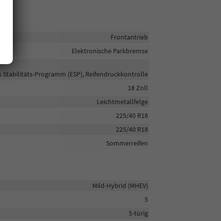
Frontantrieb
Elektronische Parkbremse
s Stabilitäts-Programm (ESP), Reifendruckkontrolle
18 Zoll
Leichtmetallfelge
225/40 R18
225/40 R18
Sommerreifen
Mild-Hybrid (MHEV)
5
5-türig