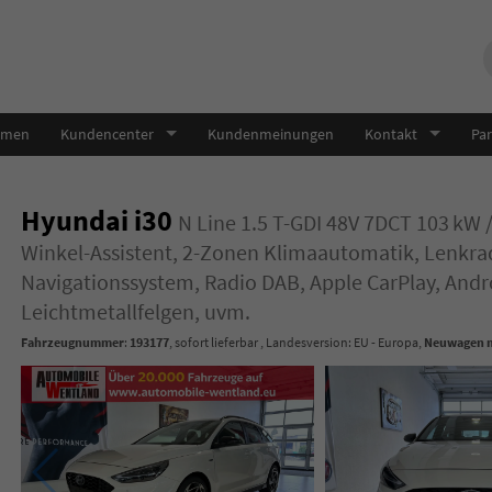
hmen
Kundencenter
Kundenmeinungen
Kontakt
Par
Hyundai i30
N Line 1.5 T-GDI 48V 7DCT 103 kW 
Winkel-Assistent, 2-Zonen Klimaautomatik, Lenkra
Navigationssystem, Radio DAB, Apple CarPlay, Andr
Leichtmetallfelgen, uvm.
Fahrzeugnummer
:
193177
,
sofort lieferbar
, Landesversion: EU - Europa,
Neuwagen m