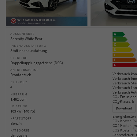
AUSSENFARBE
Serenity White Pearl
INNENAUSSTATTUNG
Stoffinnenausstattung
GETRIEBE
Doppelkupplungsgetriebe (DSG)
ANTRIEBSACHSE
Verbrauch kom
Frontantrieb
Verbrauch Inn
ZYLINDER
Verbrauch Sta
4
Verbrauch Lan
Verbrauch Aut
HUBRAUM
CO
-Emissione
2
1.482 ccm
CO
-Klasse:
E
2
LEISTUNG
Download
103 kW (140 PS)
Energiekosten 
KRAFTSTOFF
CO2 Kosten (ni
Benzin
CO2 Kosten (mi
CO2 Kosten (h
KATEGORIE
Jahressteuer:
1
Limousine