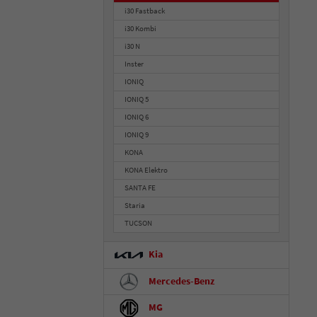
i30 Fastback
i30 Kombi
i30 N
Inster
IONIQ
IONIQ 5
IONIQ 6
IONIQ 9
KONA
KONA Elektro
SANTA FE
Staria
TUCSON
Kia
Mercedes-Benz
MG