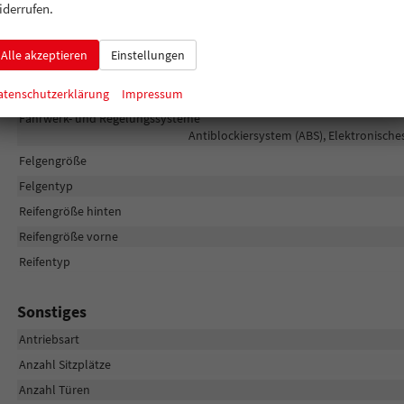
iderrufen.
Räder & Technik
Alle akzeptieren
Einstellungen
Antriebsachse
Bremsen
atenschutzerklärung
Impressum
Fahrwerk- und Regelungssysteme
Antiblockiersystem (ABS), Elektronische
Felgengröße
Felgentyp
Reifengröße hinten
Reifengröße vorne
Reifentyp
Sonstiges
Antriebsart
Anzahl Sitzplätze
Anzahl Türen