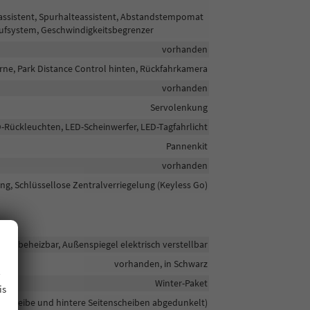
assistent, Spurhalteassistent, Abstandstempomat
rufsystem, Geschwindigkeitsbegrenzer
vorhanden
rne, Park Distance Control hinten, Rückfahrkamera
vorhanden
Servolenkung
D-Rückleuchten, LED-Scheinwerfer, LED-Tagfahrlicht
Pannenkit
vorhanden
g, Schlüssellose Zentralverriegelung (Keyless Go)
gel beheizbar, Außenspiegel elektrisch verstellbar
.
vorhanden, in Schwarz
Winter-Paket
is
ckscheibe und hintere Seitenscheiben abgedunkelt)