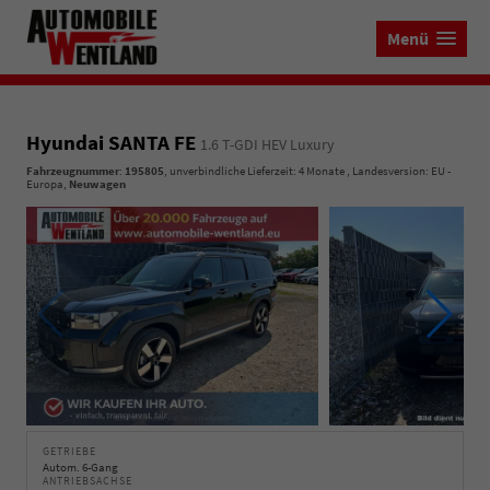
Menü
Hyundai SANTA FE
1.6 T-GDI HEV Luxury
Fahrzeugnummer
:
195805
, unverbindliche Lieferzeit:
4 Monate
, Landesversion: EU -
Europa,
Neuwagen
GETRIEBE
Autom. 6-Gang
ANTRIEBSACHSE