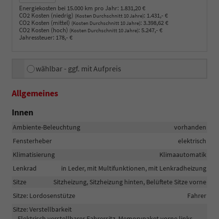
Energiekosten bei 15.000 km pro Jahr:
1.831,20 €
CO2 Kosten (niedrig)
:
1.431,- €
(Kosten Durchschnitt 10 Jahre)
CO2 Kosten (mittel)
:
3.398,62 €
(Kosten Durchschnitt 10 Jahre)
CO2 Kosten (hoch)
:
5.247,- €
(Kosten Durchschnitt 10 Jahre)
Jahressteuer:
178,- €
wählbar - ggf. mit Aufpreis
Allgemeines
Innen
Ambiente-Beleuchtung
vorhanden
Fensterheber
elektrisch
Klimatisierung
Klimaautomatik
Lenkrad
in Leder, mit Multifunktionen, mit Lenkradheizung
Sitze
Sitzheizung, Sitzheizung hinten, Belüftete Sitze vorne
Sitze: Lordosenstütze
Fahrer
Sitze: Verstellbarkeit
Elektrisch verstellbarer Fahrersitz, Memorypaket vorne links,