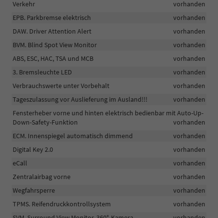
Verkehr
vorhanden
EPB. Parkbremse elektrisch
vorhanden
DAW. Driver Attention Alert
vorhanden
BVM. Blind Spot View Monitor
vorhanden
ABS, ESC, HAC, TSA und MCB
vorhanden
3. Bremsleuchte LED
vorhanden
Verbrauchswerte unter Vorbehalt
vorhanden
Tageszulassung vor Auslieferung im Ausland!!!
vorhanden
Fensterheber vorne und hinten elektrisch bedienbar mit Auto-Up-
Down-Safety-Funktion
vorhanden
ECM. Innenspiegel automatisch dimmend
vorhanden
Digital Key 2.0
vorhanden
eCall
vorhanden
Zentralairbag vorne
vorhanden
Wegfahrsperre
vorhanden
TPMS. Reifendruckkontrollsystem
vorhanden
SVM. Surround View Monitor, 360°-Kamera
vorhanden