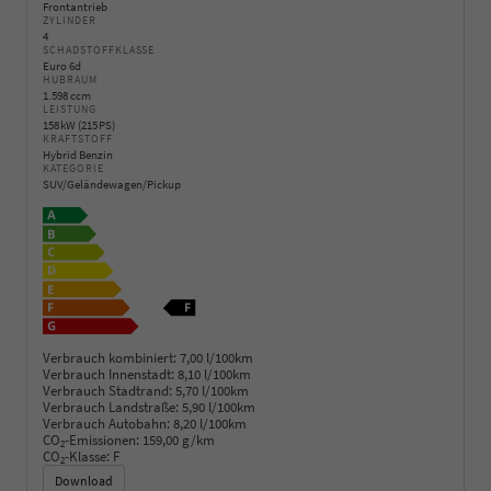
Frontantrieb
ZYLINDER
4
SCHADSTOFFKLASSE
Euro 6d
HUBRAUM
1.598 ccm
LEISTUNG
158 kW (215 PS)
KRAFTSTOFF
Hybrid Benzin
KATEGORIE
SUV/Geländewagen/Pickup
Verbrauch kombiniert:
7,00 l/100km
Verbrauch Innenstadt:
8,10 l/100km
Verbrauch Stadtrand:
5,70 l/100km
Verbrauch Landstraße:
5,90 l/100km
Verbrauch Autobahn:
8,20 l/100km
CO
-Emissionen:
159,00 g/km
2
CO
-Klasse:
F
2
Download