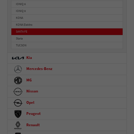
IONIQ 6
IONIQ 9
KONA
KONA Elektro
SANTA FE
Staria
TUCSON
Kia
Mercedes-Benz
MG
Nissan
Opel
Peugeot
Renault