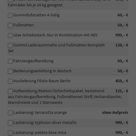
Fahrräder bis je 24 kg geeignet
Gummifußmatten 4-Teilig
60,– €
Fußmatten
50,– €
Glas-Schiebedach. Nur in Kombination mit HEV
990,– €
Gummi Laderaummatte und Fußmatten Komplett
120,– €
Set
Fahrzeugaufbereitung
60,– €
Bedienungsanleitung in deutsch
50,– €
Auslieferung Filiale Raum Berlin
450,– €
Aufbereitung/Matten/Sicherheitspaket. bestehend
125,– €
aus Fahrzeugaufbereitung, Fußmattenset Stoff, Verbandtasche,
Warndreieck und 1 Warnweste
Lackierung: terracotta orange
ohne Aufpreis
Lackierung: typhoon silver metallic
900,– €
Lackierung: pebble blue mica
900,– €