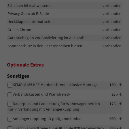
Scheiben hitzeabweisend
vorhanden
Privacy Glass ab B-Säule
vorhanden
Heckklappe automatisch
vorhanden
Grill in Chrom
vorhanden
Garantiebeginn vor Auslieferung im Ausland!!!
vorhanden
Sonnenschutz in den Seitenscheiben hinten
vorhanden
Optionale Extras
Sonstiges
KEMO M186 KFZ Marderschreck inklusive Montage
180,– €
Verbandskasten und Warndreieck
25,– €
Dauerplus und Ladeleitung für Wohnwagenbetrieb
125,– €
nur in Verbindung mit Anhängerkupplung
Anhängerkupplung 13-polig abnehmbar
990,– €
2 Fach Fahrradträger für AHK Thule 920 Euroway für 2
399,– €