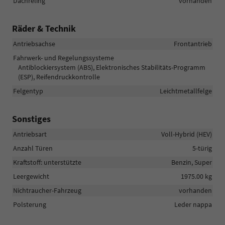
Dachreling
vorhanden
Räder & Technik
Antriebsachse
Frontantrieb
Fahrwerk- und Regelungssysteme
Antiblockiersystem (ABS), Elektronisches Stabilitäts-Programm
(ESP), Reifendruckkontrolle
Felgentyp
Leichtmetallfelge
Sonstiges
Antriebsart
Voll-Hybrid (HEV)
Anzahl Türen
5-türig
Kraftstoff: unterstützte
Benzin, Super
Leergewicht
1975.00 kg
Nichtraucher-Fahrzeug
vorhanden
Polsterung
Leder nappa