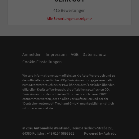
415 Bewertungen
Alle Bewertungen anzeigen >
Anmelden
Impressum
AGB
Datenschutz
Cookie-Einstellungen
Weitere Informationen zum offiziellen Kraftstoffverbrauch und zu
den offiziellen spezifischen CO
-Emissionen und gegebenenfalls
2
zum Stromverbrauch neuer PKW können dem 'Leitfaden über den
offiziellen Kraftstoffverbrauch, die offiziellen spezifischen CO
-
2
Emissionen und den offiziellen Stromverbrauch neuer PKW'
entnommen werden, der an allen Verkaufsstellen und bei der
'Deutschen Automobil Treuhand GmbH' unentgeltlich erhältlich
ist unter www.dat.de.
© 2026
Automobile Wentland
,
Heinz-Friedrich-Straße 22
,
64380
Roßdorf,
+49 6154 5898861
Powered by Autrado