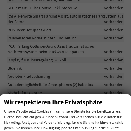
SCC. Smart Cruise Control inkl. Stop&Go
vorhanden
RSPA. Remote Smart Parking Assist, automatisches Parksystem aus
der Ferne
vorhanden
ROA. Rear Occupant Alert
vorhanden
Parksensoren vorne, hinten und seitlich
vorhanden
PCA. Parking Collision-Avoid Assist, automatisches
Notbremssystem beim Rückwärtseinparken
vorhanden
Display für Klimaregelung 6,6 Zoll
vorhanden
Bluelink
vorhanden
Audiolenkradbedienung
vorhanden
Auflademöglichkeit für Smartphones (2) kabellos
vorhanden
Sirzbelüftung vorne
vorhanden
Wir respektieren Ihre Privatsphäre
Rücksitzbank teilumklappbar 60:40
vorhanden
Polsterung: Leder
vorhanden
Unsere Website setzt Cookies ein, um unsere Dienste für Sie bereitzustellen.
Hierbei berücksichtigen wir Ihre Auswahl und verarbeiten nur die Daten für
Fahrersitz mit elektrisch verstellbarer Lendenstütze
vorhanden
Marketing, Analytics und Personalisierung, für die Sie uns Ihr Einverständnis
Fahrersitz mit Memoryfunktion
vorhanden
geben. Sie können Ihre Einwilligung jederzeit mit Wirkung für die Zukunft