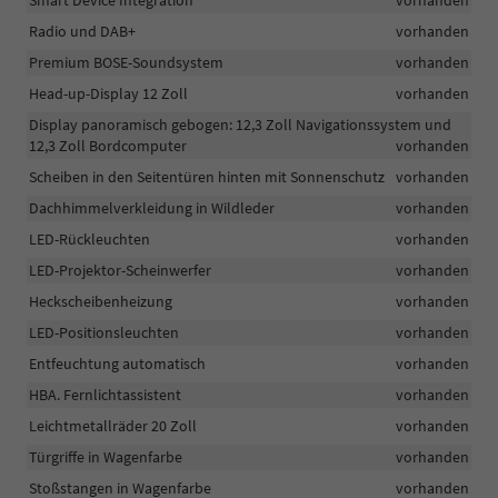
Smart Device Integration
vorhanden
Radio und DAB+
vorhanden
Premium BOSE-Soundsystem
vorhanden
Head-up-Display 12 Zoll
vorhanden
Display panoramisch gebogen: 12,3 Zoll Navigationssystem und
12,3 Zoll Bordcomputer
vorhanden
Scheiben in den Seitentüren hinten mit Sonnenschutz
vorhanden
Dachhimmelverkleidung in Wildleder
vorhanden
LED-Rückleuchten
vorhanden
LED-Projektor-Scheinwerfer
vorhanden
Heckscheibenheizung
vorhanden
LED-Positionsleuchten
vorhanden
Entfeuchtung automatisch
vorhanden
HBA. Fernlichtassistent
vorhanden
Leichtmetallräder 20 Zoll
vorhanden
Türgriffe in Wagenfarbe
vorhanden
Stoßstangen in Wagenfarbe
vorhanden