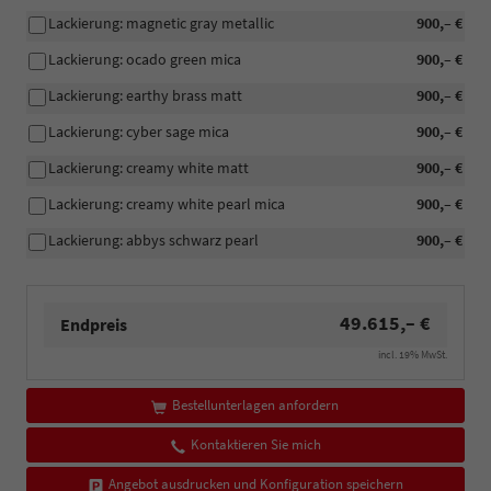
Lackierung: magnetic gray metallic
900,– €
Lackierung: ocado green mica
900,– €
Lackierung: earthy brass matt
900,– €
Lackierung: cyber sage mica
900,– €
Lackierung: creamy white matt
900,– €
Lackierung: creamy white pearl mica
900,– €
Lackierung: abbys schwarz pearl
900,– €
49.615,– €
Endpreis
incl. 19% MwSt.
Bestellunterlagen anfordern
Kontaktieren Sie mich
Angebot ausdrucken und Konfiguration speichern