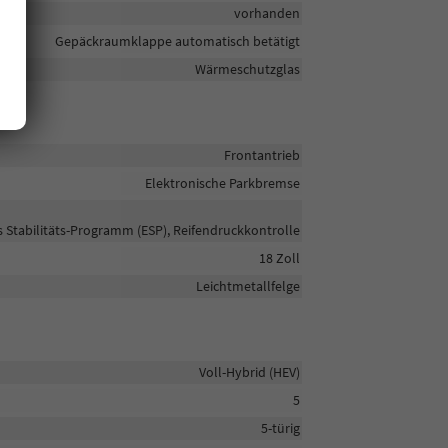
vorhanden
Gepäckraumklappe automatisch betätigt
Wärmeschutzglas
Frontantrieb
Elektronische Parkbremse
s Stabilitäts-Programm (ESP), Reifendruckkontrolle
18 Zoll
Leichtmetallfelge
Voll-Hybrid (HEV)
5
5-türig