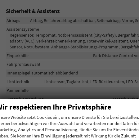
Sicherheit & Assistenz
Airbags
Airbag, Beifahrerairbag abschaltbar, Seitenairbags Vorne, S
Assistenzsysteme
Regensensor, Tempomat, Notbremsassistent (City-Safety), Berganfahr
adaptiv (ACC), Verkehrzeichenerkennung, Toter-Winkel-Assistent, Que
Sensor, Notrufsystem, Anhänger-Stabilisierungs-Programm, Bergabfah
Einparkhilfe
Park Distance Control vo
Fahrprofilauswahl
Innenspiegel automatisch abblendend
Lichttechnik
Lichtsensor, Tagfahrlicht, LED-Rückleuchten, LED-Sc
Pannenhilfe
Zentralverriegelung
Zentralverrieg
ir respektieren Ihre Privatsphäre
Außen
nsere Website setzt Cookies ein, um unsere Dienste für Sie bereitzustellen
ierbei berücksichtigen wir Ihre Auswahl und verarbeiten nur die Daten für
Anhängerkupplung
arketing, Analytics und Personalisierung, für die Sie uns Ihr Einverständn
Außenspiegel
Außenspiegel elektrisch anklappbar, Außenspie
eben. Sie können Ihre Einwilligung jederzeit mit Wirkung für die Zukunft