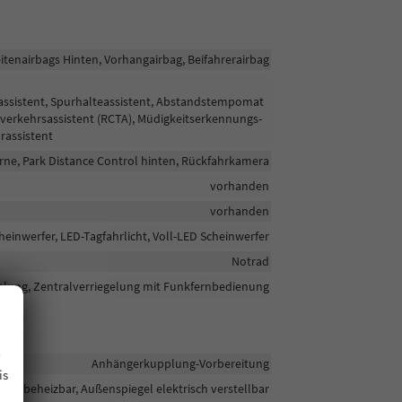
eitenairbags Hinten, Vorhangairbag, Beifahrerairbag
assistent, Spurhalteassistent, Abstandstempomat
rverkehrsassistent (RCTA), Müdigkeitserkennungs-
rassistent
rne, Park Distance Control hinten, Rückfahrkamera
vorhanden
vorhanden
heinwerfer, LED-Tagfahrlicht, Voll-LED Scheinwerfer
Notrad
elung, Zentralverriegelung mit Funkfernbedienung
.
Anhängerkupplung-Vorbereitung
is
gel beheizbar, Außenspiegel elektrisch verstellbar