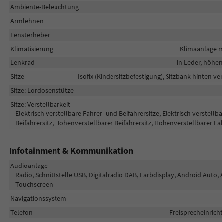
Ambiente-Beleuchtung
Armlehnen
Fensterheber
Klimatisierung
Klimaanlage m
Lenkrad
in Leder, höhe
Sitze
Isofix (Kindersitzbefestigung), Sitzbank hinten ve
Sitze: Lordosenstütze
Sitze: Verstellbarkeit
Elektrisch verstellbare Fahrer- und Beifahrersitze, Elektrisch verstell
Beifahrersitz, Höhenverstellbarer Beifahrersitz, Höhenverstellbarer Fa
Infotainment & Kommunikation
Audioanlage
Radio, Schnittstelle USB, Digitalradio DAB, Farbdisplay, Android Auto, 
Touchscreen
Navigationssystem
Telefon
Freisprecheinric