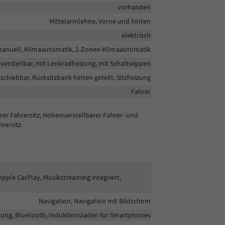
vorhanden
Mittelarmlehne, Vorne und hinten
elektrisch
anuell, Klimaautomatik, 2-Zonen-Klimaautomatik
nverstellbar, mit Lenkradheizung, mit Schaltwippen
rschiebbar, Rücksitzbank hinten geteilt, Sitzheizung
Fahrer
barer Fahrersitz, Höhenverstellbarer Fahrer- und
hrersitz
Apple CarPlay, Musikstreaming integriert,
Navigation, Navigation mit Bildschirm
htung, Bluetooth, Induktionsladen für Smartphones