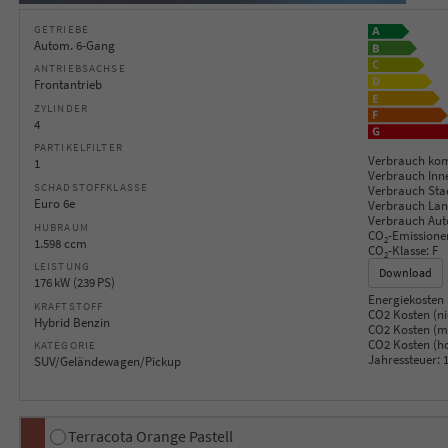
GETRIEBE
Autom. 6-Gang
ANTRIEBSACHSE
Frontantrieb
ZYLINDER
4
PARTIKELFILTER
Verbrauch kom
1
Verbrauch Inn
SCHADSTOFFKLASSE
Verbrauch Sta
Euro 6e
Verbrauch Lan
Verbrauch Aut
HUBRAUM
CO
-Emissione
2
1.598 ccm
CO
-Klasse:
F
2
LEISTUNG
Download
176 kW (239 PS)
Energiekosten 
KRAFTSTOFF
CO2 Kosten (ni
Hybrid Benzin
CO2 Kosten (mi
CO2 Kosten (h
KATEGORIE
Jahressteuer:
1
SUV/Geländewagen/Pickup
Terracota Orange Pastell