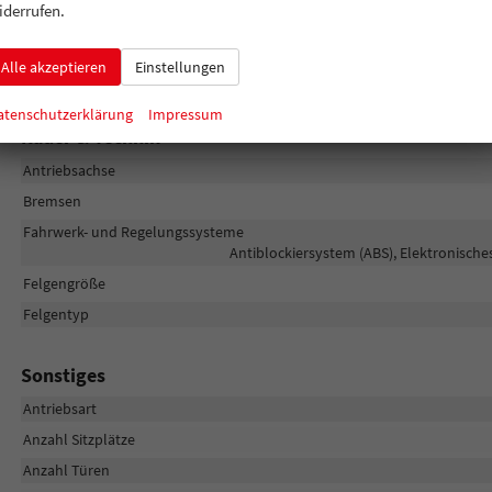
iderrufen.
Dachreling
Gepäckraum-/Heckklappe
Alle akzeptieren
Einstellungen
Scheiben, Verglasung
atenschutzerklärung
Impressum
Räder & Technik
Antriebsachse
Bremsen
Fahrwerk- und Regelungssysteme
Antiblockiersystem (ABS), Elektronische
Felgengröße
Felgentyp
Sonstiges
Antriebsart
Anzahl Sitzplätze
Anzahl Türen