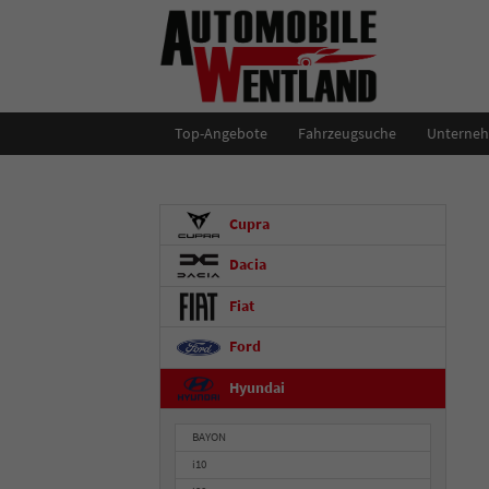
Top-Angebote
Fahrzeugsuche
Unterne
Cupra
Dacia
Fiat
Ford
Hyundai
BAYON
i10