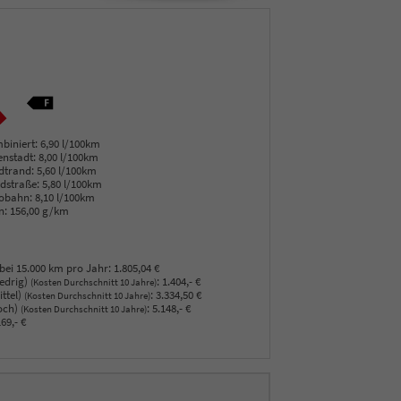
biniert:
6,90 l/100km
enstadt:
8,00 l/100km
dtrand:
5,60 l/100km
dstraße:
5,80 l/100km
obahn:
8,10 l/100km
n:
156,00 g/km
bei 15.000 km pro Jahr:
1.805,04 €
edrig)
:
1.404,- €
(Kosten Durchschnitt 10 Jahre)
ttel)
:
3.334,50 €
(Kosten Durchschnitt 10 Jahre)
och)
:
5.148,- €
(Kosten Durchschnitt 10 Jahre)
69,- €