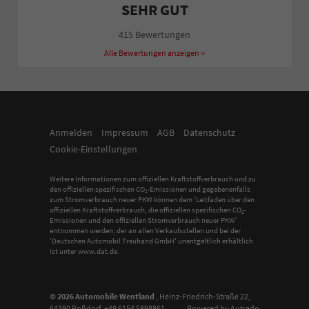
SEHR GUT
415 Bewertungen
Alle Bewertungen anzeigen >
Anmelden
Impressum
AGB
Datenschutz
Cookie-Einstellungen
Weitere Informationen zum offiziellen Kraftstoffverbrauch und zu
den offiziellen spezifischen CO
-Emissionen und gegebenenfalls
2
zum Stromverbrauch neuer PKW können dem 'Leitfaden über den
offiziellen Kraftstoffverbrauch, die offiziellen spezifischen CO
-
2
Emissionen und den offiziellen Stromverbrauch neuer PKW'
entnommen werden, der an allen Verkaufsstellen und bei der
'Deutschen Automobil Treuhand GmbH' unentgeltlich erhältlich
ist unter www.dat.de.
© 2026
Automobile Wentland
,
Heinz-Friedrich-Straße 22
,
64380
Roßdorf,
+49 6154 5898861
Powered by Autrado