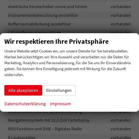
elektrische Fensterheber vorne und hinten
vorhanden
Instrumentenbeleuchtung einstellbar
vorhanden
Kofferraumabdeckung ausziehbar
vorhanden
LED-Kofferraumbeleuchtung
vorhanden
Wir respektieren Ihre Privatsphäre
Stauraum unterhalb des Kofferraumbodens
vorhanden
LED-Innenraumbeleuchtung
vorhanden
Unsere Website setzt Cookies ein, um unsere Dienste für Sie bereitzustellen.
Hierbei berücksichtigen wir Ihre Auswahl und verarbeiten nur die Daten für
Multifunktionslenkrad
vorhanden
Marketing, Analytics und Personalisierung, für die Sie uns Ihr Einverständnis
geben. Sie können Ihre Einwilligung jederzeit mit Wirkung für die Zukunft
widerrufen.
Infotainment & Kommunikation
USB-Anschlüsse
vorhanden
Alle akzeptieren
Einstellungen
Induktive Ladestation in der Mittelkonsole
vorhanden
Digitale Armaturen mit 12,3 Zoll TFT-Bildschirm
vorhanden
Datenschutzerklärung
Impressum
Bluetooth-Einheit mit Spracherkennung
vorhanden
Navigationssystem mit 12,3 Zoll Farbdisplay
vorhanden
RDS-Funktion und DAB – Digitales Radio
vorhanden
6 Lautsprecher
vorhanden