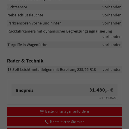
Lichtsensor
vorhanden
Nebelschlussleuchte
vorhanden
Parksensoren vorne und hinten
vorhanden
Rückfahrkamera mit dynamischer Begrenzungssignalisierung
vorhanden
Türgriffe in Wagenfarbe
vorhanden
Räder & Technik
18 Zoll Leichtmetallfelgen mit Bereifung 235/55 R18
vorhanden
31.480,– €
Endpreis
incl. 19% MwSt.,
Bestellunterlagen anfordern
Kontaktieren Sie mich