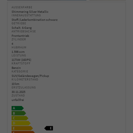
AUSSENFARBE
Shimmering Silver Metallic
INNENAUSSTATTUNG
Stoff-/Lederkombination schwarz
GETRIEBE
Schalt. 6-Gang
ANTRIEBSACHSE
Frontantrieb
ZYLINDER
4
HUBRAUM
1.598 ccm
LEISTUNG
117 kW (160 PS)
KRAFTSTOFF
Benzin
KATEGORIE
SUV/Geländewagen/Pickup
KILOMETERSTAND
10 km
ERSTZULASSUNG
30.11.2025
ZUSTAND
unfallfrei