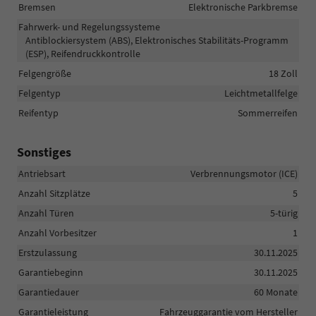
Bremsen
Elektronische Parkbremse
Fahrwerk- und Regelungssysteme
Antiblockiersystem (ABS), Elektronisches Stabilitäts-Programm
(ESP), Reifendruckkontrolle
Felgengröße
18 Zoll
Felgentyp
Leichtmetallfelge
Reifentyp
Sommerreifen
Sonstiges
Antriebsart
Verbrennungsmotor (ICE)
Anzahl Sitzplätze
5
Anzahl Türen
5-türig
Anzahl Vorbesitzer
1
Erstzulassung
30.11.2025
Garantiebeginn
30.11.2025
Garantiedauer
60 Monate
Garantieleistung
Fahrzeuggarantie vom Hersteller