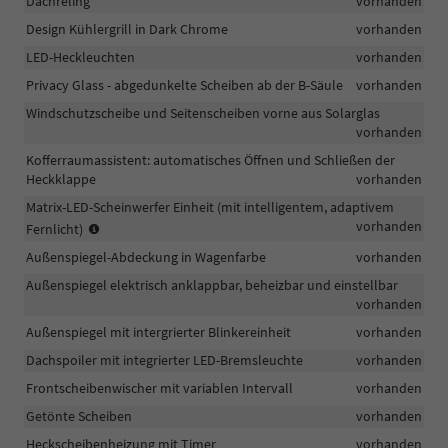
Dachreling
vorhanden
Design Kühlergrill in Dark Chrome
vorhanden
LED-Heckleuchten
vorhanden
Privacy Glass - abgedunkelte Scheiben ab der B-Säule
vorhanden
Windschutzscheibe und Seitenscheiben vorne aus Solarglas
vorhanden
Kofferraumassistent: automatisches Öffnen und Schließen der
Heckklappe
vorhanden
Matrix-LED-Scheinwerfer Einheit (mit intelligentem, adaptivem
Statisches
vorhanden
Fernlicht)
LED-
Außenspiegel-Abdeckung in Wagenfarbe
vorhanden
Kurvenlicht
entfällt
Außenspiegel elektrisch anklappbar, beheizbar und einstellbar
vorhanden
Außenspiegel mit intergrierter Blinkereinheit
vorhanden
Dachspoiler mit integrierter LED-Bremsleuchte
vorhanden
Frontscheibenwischer mit variablen Intervall
vorhanden
Getönte Scheiben
vorhanden
Heckscheibenheizung mit Timer
vorhanden