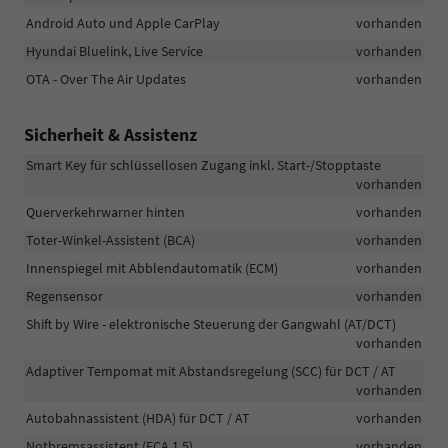
Android Auto und Apple CarPlay
vorhanden
Hyundai Bluelink, Live Service
vorhanden
OTA - Over The Air Updates
vorhanden
Sicherheit & Assistenz
Smart Key für schlüssellosen Zugang inkl. Start-/Stopptaste
vorhanden
Querverkehrwarner hinten
vorhanden
Toter-Winkel-Assistent (BCA)
vorhanden
Innenspiegel mit Abblendautomatik (ECM)
vorhanden
Regensensor
vorhanden
Shift by Wire - elektronische Steuerung der Gangwahl (AT/DCT)
vorhanden
Adaptiver Tempomat mit Abstandsregelung (SCC) für DCT / AT
vorhanden
Autobahnassistent (HDA) für DCT / AT
vorhanden
Notbremsassistent (FCA 1.5)
vorhanden