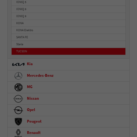
IONIQ 5
IONIQ 6
IONIQ 9
KONA
KONA Elektro
SANTA FE
Staria
TUCSON
Kia
Mercedes-Benz
MG
Nissan
Opel
Peugeot
Renault