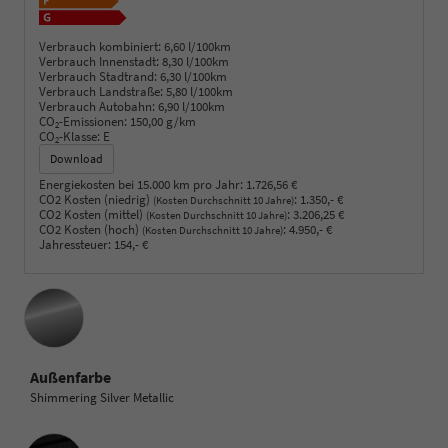
Verbrauch kombiniert:
6,60 l/100km
Verbrauch Innenstadt:
8,30 l/100km
Verbrauch Stadtrand:
6,30 l/100km
Verbrauch Landstraße:
5,80 l/100km
Verbrauch Autobahn:
6,90 l/100km
CO
-Emissionen:
150,00 g/km
2
CO
-Klasse:
E
2
Download
Energiekosten bei 15.000 km pro Jahr:
1.726,56 €
CO2 Kosten (niedrig)
:
1.350,- €
(Kosten Durchschnitt 10 Jahre)
CO2 Kosten (mittel)
:
3.206,25 €
(Kosten Durchschnitt 10 Jahre)
CO2 Kosten (hoch)
:
4.950,- €
(Kosten Durchschnitt 10 Jahre)
Jahressteuer:
154,- €
Außenfarbe
Shimmering Silver Metallic
Innenausstattung