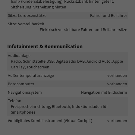
Isofix (Kindersitzbefestigung), Rücksitzbank hinten geteilt,
Sitzheizung, Sitzheizung hinten
Sitze: Lordosenstütze
Fahrer und Beifahrer
Sitze: Verstellbarkeit
Elektrisch verstellbare Fahrer- und Beifahrersitze
Infotainment & Kommunikation
Audioanlage
Radio, Schnittstelle USB, Digitalradio DAB, Android Auto, Apple
CarPlay, Touchscreen
Außentemperaturanzeige
vorhanden
Bordcomputer
vorhanden
Navigationssystem
Navigation mit Bildschirm
Telefon
Freisprecheinrichtung, Bluetooth, Induktionsladen für
Smartphones
Volldigitales Kombiinstrument (Virtual Cockpit)
vorhanden