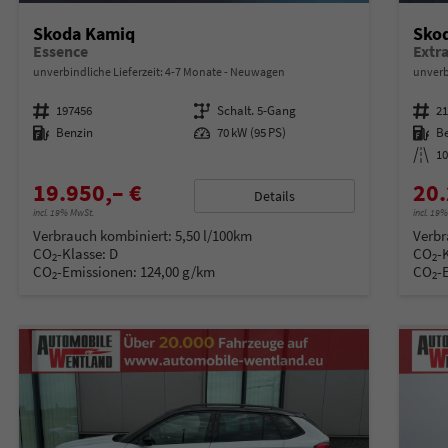
Skoda Kamiq
Sko
Essence
unverbindliche Lieferzeit: 4-7 Monate
Neuwagen
unverb
Fahrzeugnummer
197456
Getriebe
Schalt. 5-Gang
Fahrzeugnummer
2
Kraftstoff
Benzin
Leistung
70 kW (95 PS)
Kraftstoff
B
Kilometerstand
1
19.950,– €
20.
Details
incl. 19% MwSt.
incl. 19
Verbrauch kombiniert:
5,50 l/100km
Verbr
CO
-Klasse:
D
CO
-
2
2
CO
-Emissionen:
124,00 g/km
CO
-
2
2