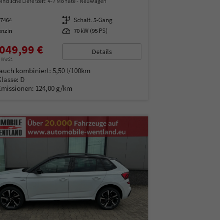
indliche Lieferzeit: 4-7 Monate
Neuwagen
97464
Getriebe
Schalt. 5-Gang
enzin
Leistung
70 kW (95 PS)
049,99 €
Details
% MwSt.
auch kombiniert:
5,50 l/100km
Klasse:
D
Emissionen:
124,00 g/km