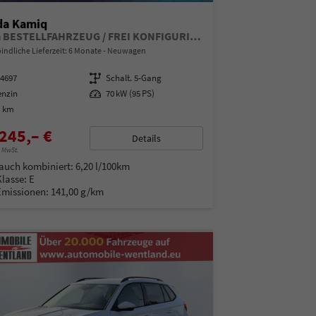
da Kamiq
Extra BESTELLFAHRZEUG / FREI KONFIGURIERBAR
indliche Lieferzeit:
6 Monate
Neuwagen
14697
Getriebe
Schalt. 5-Gang
enzin
Leistung
70 kW (95 PS)
0 km
245,– €
Details
% MwSt.
auch kombiniert:
6,20 l/100km
Klasse:
E
Emissionen:
141,00 g/km