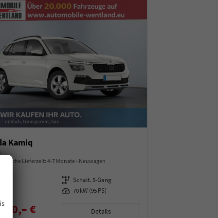
da Kamiq
a
indliche Lieferzeit: 4-7 Monate
Neuwagen
97487
Getriebe
Schalt. 5-Gang
.
enzin
Leistung
70 kW (95 PS)
is
850,– €
Details