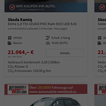
Skoda Kamiq
Sko
Extra 1,0 TSI 2Zokli PDC Kam SHZ LED 5JG
unverbindliche Lieferzeit: 3-5 Monate
Neuwagen
unverb
Fahrzeugnummer
197616
Getriebe
Schalt. 5-Gang
Fahrzeugnummer
1
Kraftstoff
Benzin
Leistung
70 kW (95 PS)
Kraftstoff
B
21.064,– €
21.
Details
incl. 19% MwSt.
incl. 19
Verbrauch kombiniert:
5,50 l/100km
Verbr
CO
-Klasse:
D
CO
-
2
2
CO
-Emissionen:
124,00 g/km
CO
-
2
2