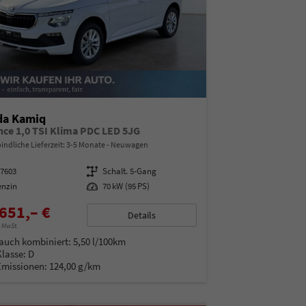
da Kamiq
nce 1,0 TSI Klima PDC LED 5JG
indliche Lieferzeit: 3-5 Monate
Neuwagen
97603
Getriebe
Schalt. 5-Gang
enzin
Leistung
70 kW (95 PS)
651,– €
Details
% MwSt.
auch kombiniert:
5,50 l/100km
Klasse:
D
Emissionen:
124,00 g/km