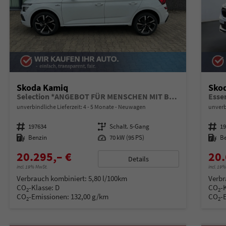
Skoda Kamiq
Sko
Selection *ANGEBOT FÜR MENSCHEN MIT BEHINDERUNG AB 50%! 1.0 TSI 95PS, Klimaanlage, Sitzheizung, Parksensoren hinten, LED-Scheinwerfer, Tempomat, Infotainment 8", Virtual Cockpit Nebelscheinwerfer, Dachreling
Esse
unverbindliche Lieferzeit: 4 - 5 Monate
Neuwagen
unverb
Fahrzeugnummer
197634
Getriebe
Schalt. 5-Gang
Fahrzeugnummer
1
Kraftstoff
Benzin
Leistung
70 kW (95 PS)
Kraftstoff
B
20.295,– €
20.
Details
incl. 19% MwSt.
incl. 19
Verbrauch kombiniert:
5,80 l/100km
Verbr
CO
-Klasse:
D
CO
-
2
2
CO
-Emissionen:
132,00 g/km
CO
-
2
2