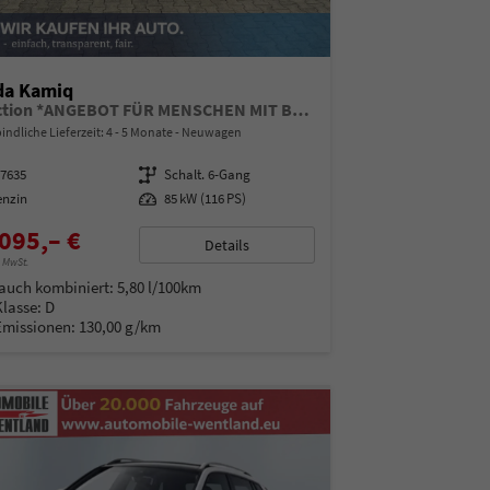
da Kamiq
Selection *ANGEBOT FÜR MENSCHEN MIT BEHINDERUNG AB 50%! 1.0 TSI 115PS, Klimaanlage, Sitzheizung, Parksensoren hinten, LED-Scheinwerfer, Tempomat, Infotainment 8", Virtual Cockpit Nebelscheinwerfer, Dachreling
indliche Lieferzeit: 4 - 5 Monate
Neuwagen
97635
Getriebe
Schalt. 6-Gang
enzin
Leistung
85 kW (116 PS)
095,– €
Details
% MwSt.
auch kombiniert:
5,80 l/100km
Klasse:
D
Emissionen:
130,00 g/km