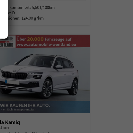
% MwSt.
auch kombiniert:
5,50 l/100km
Klasse:
D
Emissionen:
124,00 g/km
da Kamiq
ction