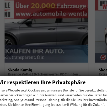
Skoda Kamiq
Sko
Essence Voll-LED-Scheinwerfer PDC hinten Klima
Extr
unverbindliche Lieferzeit:
6 Monate
Neuwagen mit Tageszulassung
unverb
ir respektieren Ihre Privatsphäre
Fahrzeugnummer
196911
Getriebe
Schalt. 5-Gang
Fahrzeugnummer
1
nsere Website setzt Cookies ein, um unsere Dienste für Sie bereitzustellen
Kraftstoff
Benzin
Leistung
70 kW (95 PS)
Kraftstoff
B
ierbei berücksichtigen wir Ihre Auswahl und verarbeiten nur die Daten für
arketing, Analytics und Personalisierung, für die Sie uns Ihr Einverständn
20.780,– €
20.
Details
eben. Sie können Ihre Einwilligung jederzeit mit Wirkung für die Zukunft