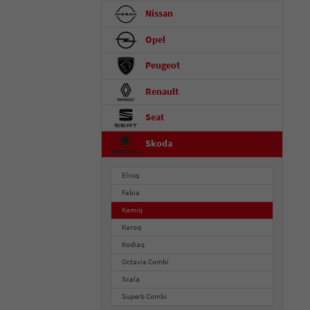
Nissan
Opel
Peugeot
Renault
Seat
Skoda
Elroq
Fabia
Kamiq
Karoq
Kodiaq
Octavia Combi
Scala
Superb Combi