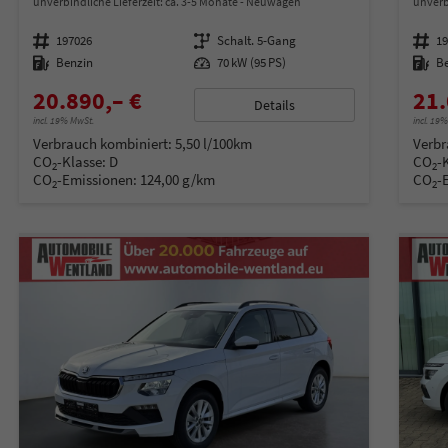
unverbindliche Lieferzeit: ca. 3-5 Monate
Neuwagen
unverb
Fahrzeugnummer
197026
Getriebe
Schalt. 5-Gang
Fahrzeugnummer
1
Kraftstoff
Benzin
Leistung
70 kW (95 PS)
Kraftstoff
B
20.890,– €
21.
Details
incl. 19% MwSt.
incl. 19
Verbrauch kombiniert:
5,50 l/100km
Verbr
CO
-Klasse:
D
CO
-
2
2
CO
-Emissionen:
124,00 g/km
CO
-
2
2