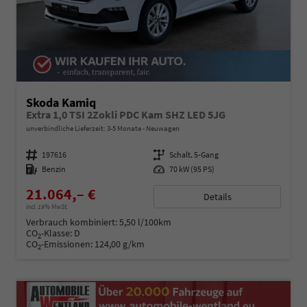
Skoda Kamiq
Extra 1,0 TSI 2Zokli PDC Kam SHZ LED 5JG
unverbindliche Lieferzeit: 3-5 Monate
Neuwagen
Fahrzeugnummer
197616
Getriebe
Schalt. 5-Gang
Kraftstoff
Benzin
Leistung
70 kW (95 PS)
21.064,– €
Details
incl. 19% MwSt.
Verbrauch kombiniert:
5,50 l/100km
CO
-Klasse:
D
2
CO
-Emissionen:
124,00 g/km
2