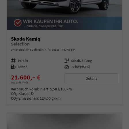
Skoda Kamiq
Selection
unverbindliche Lieferzeit: 4-7 Monate
Neuwagen
Fahrzeugnummer
197459
Getriebe
Schalt. 5-Gang
Kraftstoff
Benzin
Leistung
70 kW (95 PS)
21.600,– €
Details
incl. 19% MwSt.
Verbrauch kombiniert:
5,50 l/100km
CO
-Klasse:
D
2
CO
-Emissionen:
124,00 g/km
2