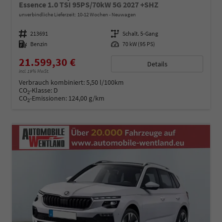
Essence 1.0 TSI 95PS/70kW 5G 2027 +SHZ
unverbindliche Lieferzeit: 10-12 Wochen
Neuwagen
Fahrzeugnummer
213691
Getriebe
Schalt. 5-Gang
Kraftstoff
Benzin
Leistung
70 kW (95 PS)
21.599,30 €
Details
incl. 19% MwSt.
Verbrauch kombiniert:
5,50 l/100km
CO
-Klasse:
D
2
CO
-Emissionen:
124,00 g/km
2