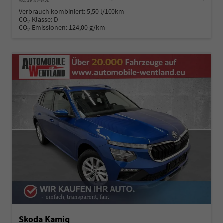
incl. 19% MwSt.
Verbrauch kombiniert:
5,50 l/100km
CO
-Klasse:
D
2
CO
-Emissionen:
124,00 g/km
2
Skoda Kamiq