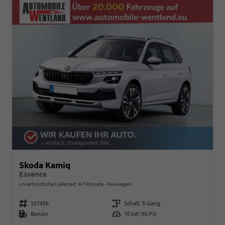
Skoda Kamiq
Essence
unverbindliche Lieferzeit: 4-7 Monate
Neuwagen
Fahrzeugnummer
197456
Getriebe
Schalt. 5-Gang
Kraftstoff
Benzin
Leistung
70 kW (95 PS)