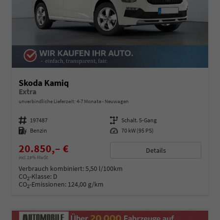
Skoda Kamiq
Extra
unverbindliche Lieferzeit: 4-7 Monate
Neuwagen
Fahrzeugnummer
197487
Getriebe
Schalt. 5-Gang
Kraftstoff
Benzin
Leistung
70 kW (95 PS)
20.850,– €
Details
incl. 19% MwSt.
Verbrauch kombiniert:
5,50 l/100km
CO
-Klasse:
D
2
CO
-Emissionen:
124,00 g/km
2