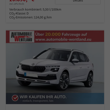
Details
incl. 19% MwSt.
Verbrauch kombiniert:
5,50 l/100km
CO
-Klasse:
D
2
CO
-Emissionen:
124,00 g/km
2