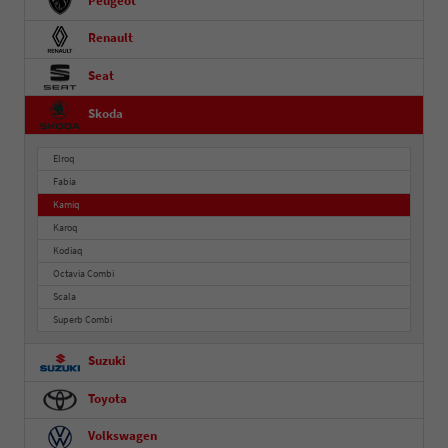
Peugeot
Renault
Seat
Skoda
Elroq
Fabia
Kamiq
Karoq
Kodiaq
Octavia Combi
Scala
Superb Combi
Suzuki
Toyota
Volkswagen