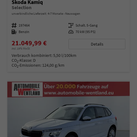
Skoda Kamiq
Selection
unverbindliche Lieferzeit: 4-7 Monate
Neuwagen
Fahrzeugnummer
197464
Getriebe
Schalt. 5-Gang
Kraftstoff
Benzin
Leistung
70 kW (95 PS)
21.049,99 €
Details
incl. 19% MwSt.
Verbrauch kombiniert:
5,50 l/100km
CO
-Klasse:
D
2
CO
-Emissionen:
124,00 g/km
2