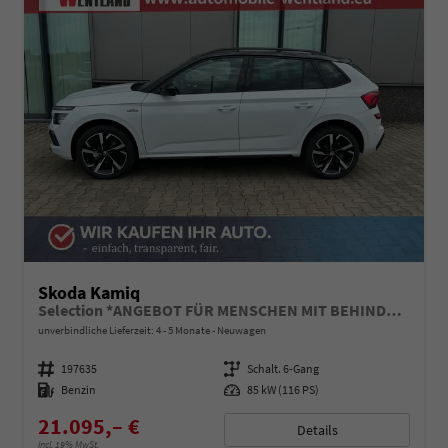
Skoda Kamiq
Selection *ANGEBOT FÜR MENSCHEN MIT BEHINDERUNG AB 50%! 1.0 TSI 115PS, Klimaanlage, Sitzheizung, Parksensoren hinten, LED-Scheinwerfer, Tempomat, Infotainment 8", Virtual Cockpit Nebelscheinwerfer, Dachreling
unverbindliche Lieferzeit: 4 - 5 Monate
Neuwagen
Fahrzeugnummer
197635
Getriebe
Schalt. 6-Gang
Kraftstoff
Benzin
Leistung
85 kW (116 PS)
21.095,– €
Details
incl. 19% MwSt.