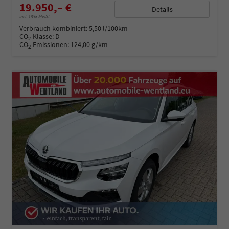
19.950,– €
Details
incl. 19% MwSt.
Verbrauch kombiniert:
5,50 l/100km
CO
-Klasse:
D
2
CO
-Emissionen:
124,00 g/km
2