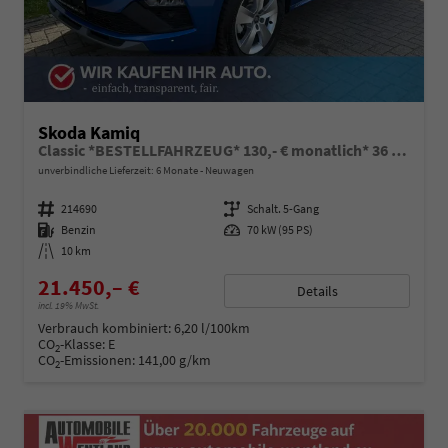
Skoda Kamiq
Classic *BESTELLFAHRZEUG* 130,- € monatlich* 36 Monate* Ohne Kilometerbegrenzung*
unverbindliche Lieferzeit:
6 Monate
Neuwagen
Fahrzeugnummer
214690
Getriebe
Schalt. 5-Gang
Kraftstoff
Benzin
Leistung
70 kW (95 PS)
Kilometerstand
10 km
21.450,– €
Details
incl. 19% MwSt.
Verbrauch kombiniert:
6,20 l/100km
CO
-Klasse:
E
2
CO
-Emissionen:
141,00 g/km
2