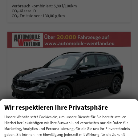
Verbrauch kombiniert:
5,80 l/100km
CO
-Klasse:
D
2
CO
-Emissionen:
130,00 g/km
2
Wir respektieren Ihre Privatsphäre
Unsere Website setzt Cookies ein, um unsere Dienste für Sie bereitzustellen.
Hierbei berücksichtigen wir Ihre Auswahl und verarbeiten nur die Daten für
Marketing, Analytics und Personalisierung, für die Sie uns Ihr Einverständnis
Skoda Kamiq
geben. Sie können Ihre Einwilligung jederzeit mit Wirkung für die Zukunft