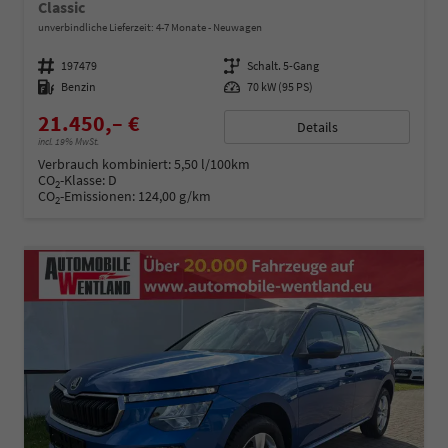
Classic
unverbindliche Lieferzeit: 4-7 Monate
Neuwagen
Fahrzeugnummer
197479
Getriebe
Schalt. 5-Gang
Kraftstoff
Benzin
Leistung
70 kW (95 PS)
21.450,– €
Details
incl. 19% MwSt.
Verbrauch kombiniert:
5,50 l/100km
CO
-Klasse:
D
2
CO
-Emissionen:
124,00 g/km
2