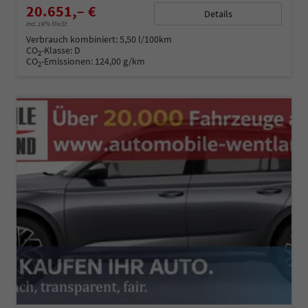
20.651,– €
Details
incl. 19% MwSt.
Verbrauch kombiniert:
5,50 l/100km
CO
-Klasse:
D
2
CO
-Emissionen:
124,00 g/km
2