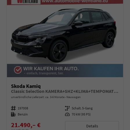
Skoda Kamiq
Classic Selection KAMERA+SHZ+KLIMA+TEMPOMAT+LED+16" LM
unverbindliche Lieferzeit: ca. 3-6 Monate
Neuwagen
Fahrzeugnummer
197008
Getriebe
Schalt. 5-Gang
Kraftstoff
Benzin
Leistung
70 kW (95 PS)
21.490,– €
Details