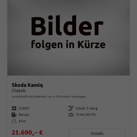
Skoda Kamiq
Classic
unverbindliche Lieferzeit: ca. 4 - 6 Monate
Neuwagen
Fahrzeugnummer
214607
Getriebe
Schalt. 5-Gang
Kraftstoff
Benzin
Leistung
70 kW (95 PS)
Kilometerstand
8 km
21.690,– €
Details