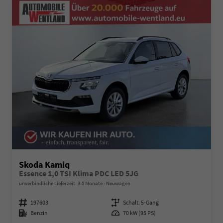
Skoda Kamiq
Essence 1,0 TSI Klima PDC LED 5JG
unverbindliche Lieferzeit: 3-5 Monate
Neuwagen
Fahrzeugnummer
197603
Getriebe
Schalt. 5-Gang
Kraftstoff
Benzin
Leistung
70 kW (95 PS)