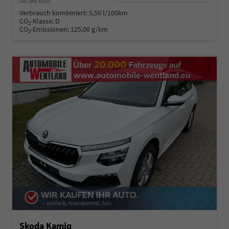
incl. 19% MwSt.
Verbrauch kombiniert:
5,50 l/100km
CO
-Klasse:
D
2
CO
-Emissionen:
125,00 g/km
2
Skoda Kamiq