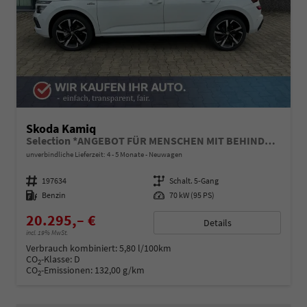
Skoda Kamiq
Selection *ANGEBOT FÜR MENSCHEN MIT BEHINDERUNG AB 50%! 1.0 TSI 95PS, Klimaanlage, Sitzheizung, Parksensoren hinten, LED-Scheinwerfer, Tempomat, Infotainment 8", Virtual Cockpit Nebelscheinwerfer, Dachreling
unverbindliche Lieferzeit: 4 - 5 Monate
Neuwagen
Fahrzeugnummer
197634
Getriebe
Schalt. 5-Gang
Kraftstoff
Benzin
Leistung
70 kW (95 PS)
20.295,– €
Details
incl. 19% MwSt.
Verbrauch kombiniert:
5,80 l/100km
CO
-Klasse:
D
2
CO
-Emissionen:
132,00 g/km
2