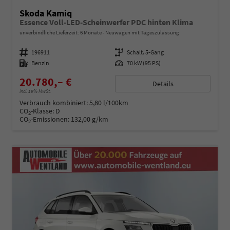
Skoda Kamiq
Essence Voll-LED-Scheinwerfer PDC hinten Klima
unverbindliche Lieferzeit:
6 Monate
Neuwagen mit Tageszulassung
Fahrzeugnummer
196911
Getriebe
Schalt. 5-Gang
Kraftstoff
Benzin
Leistung
70 kW (95 PS)
20.780,– €
Details
incl. 19% MwSt.
Verbrauch kombiniert:
5,80 l/100km
CO
-Klasse:
D
2
CO
-Emissionen:
132,00 g/km
2