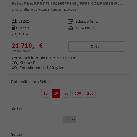
Extra Plus BESTELLFAHRZEUG / FREI KONFIGURIERBAR
unverbindliche Lieferzeit:
6 Monate
Neuwagen
Fahrzeugnummer
213520
Getriebe
Schalt. 5-Gang
Kraftstoff
Benzin
Leistung
70 kW (95 PS)
Kilometerstand
10 km
21.710,– €
Details
incl. 19% MwSt.
Verbrauch kombiniert:
6,20 l/100km
CO
-Klasse:
E
2
CO
-Emissionen:
141,00 g/km
2
Datensätze pro Seite:
10
20
50
100
250
Seite:
Seiten: