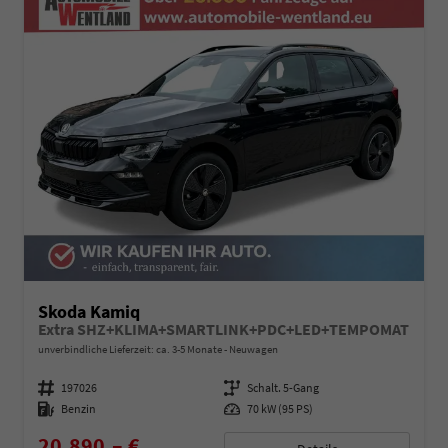
Skoda Kamiq
Extra SHZ+KLIMA+SMARTLINK+PDC+LED+TEMPOMAT
unverbindliche Lieferzeit: ca. 3-5 Monate
Neuwagen
Fahrzeugnummer
197026
Getriebe
Schalt. 5-Gang
Kraftstoff
Benzin
Leistung
70 kW (95 PS)
20.890,– €