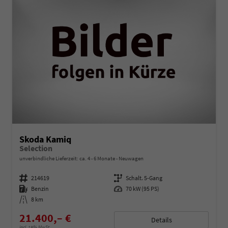
Skoda Kamiq
Selection
unverbindliche Lieferzeit: ca. 4 - 6 Monate
Neuwagen
Fahrzeugnummer
214619
Getriebe
Schalt. 5-Gang
Kraftstoff
Benzin
Leistung
70 kW (95 PS)
Kilometerstand
8 km
21.400,– €
Details
incl. 19% MwSt.