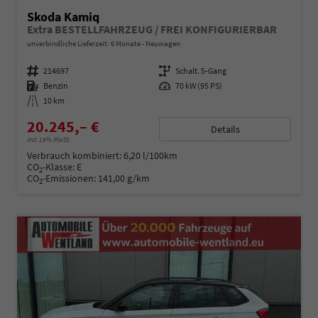
Skoda Kamiq
Extra BESTELLFAHRZEUG / FREI KONFIGURIERBAR
unverbindliche Lieferzeit:
6 Monate
Neuwagen
Fahrzeugnummer
214697
Getriebe
Schalt. 5-Gang
Kraftstoff
Benzin
Leistung
70 kW (95 PS)
Kilometerstand
10 km
20.245,– €
Details
incl. 19% MwSt.
Verbrauch kombiniert:
6,20 l/100km
CO
-Klasse:
E
2
CO
-Emissionen:
141,00 g/km
2