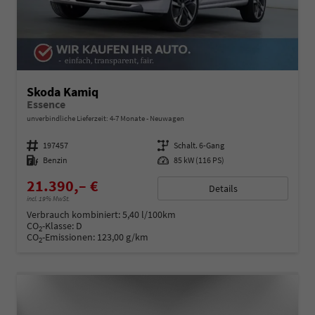
Skoda Kamiq
Essence
unverbindliche Lieferzeit: 4-7 Monate
Neuwagen
Fahrzeugnummer
197457
Getriebe
Schalt. 6-Gang
Kraftstoff
Benzin
Leistung
85 kW (116 PS)
21.390,– €
Details
incl. 19% MwSt.
Verbrauch kombiniert:
5,40 l/100km
CO
-Klasse:
D
2
CO
-Emissionen:
123,00 g/km
2