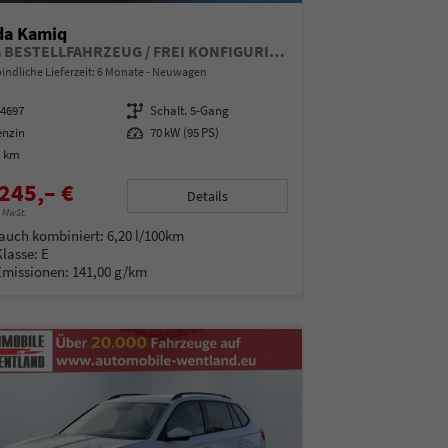
da Kamiq
Extra BESTELLFAHRZEUG / FREI KONFIGURIERBAR
indliche Lieferzeit:
6 Monate
Neuwagen
14697
Getriebe
Schalt. 5-Gang
enzin
Leistung
70 kW (95 PS)
0 km
245,– €
Details
% MwSt.
auch kombiniert:
6,20 l/100km
Klasse:
E
Emissionen:
141,00 g/km