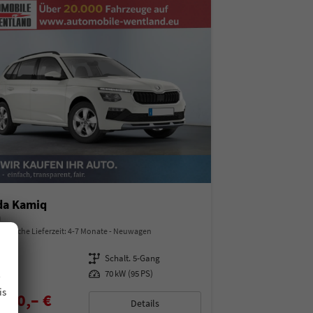
da Kamiq
a
indliche Lieferzeit: 4-7 Monate
Neuwagen
97487
Getriebe
Schalt. 5-Gang
.
enzin
Leistung
70 kW (95 PS)
is
850,– €
Details