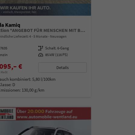
da Kamiq
Selection *ANGEBOT FÜR MENSCHEN MIT BEHINDERUNG AB 50%! 1.0 TSI 115PS, Klimaanlage, Sitzheizung, Parksensoren hinten, LED-Scheinwerfer, Tempomat, Infotainment 8", Virtual Cockpit Nebelscheinwerfer, Dachreling
indliche Lieferzeit: 4 - 5 Monate
Neuwagen
97635
Getriebe
Schalt. 6-Gang
enzin
Leistung
85 kW (116 PS)
095,– €
Details
% MwSt.
auch kombiniert:
5,80 l/100km
Klasse:
D
Emissionen:
130,00 g/km