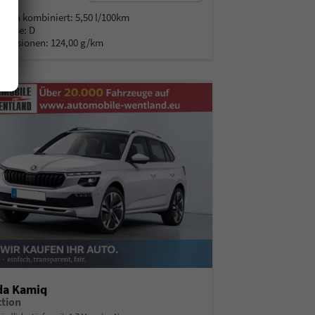
% MwSt.
auch kombiniert:
5,50 l/100km
Klasse:
D
Emissionen:
124,00 g/km
da Kamiq
ction