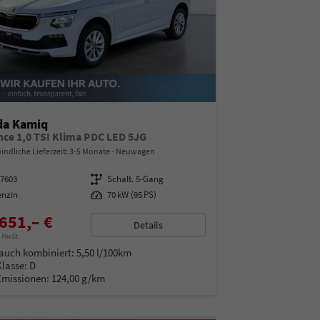
da Kamiq
nce 1,0 TSI Klima PDC LED 5JG
indliche Lieferzeit: 3-5 Monate
Neuwagen
97603
Getriebe
Schalt. 5-Gang
enzin
Leistung
70 kW (95 PS)
651,– €
Details
% MwSt.
auch kombiniert:
5,50 l/100km
Klasse:
D
Emissionen:
124,00 g/km