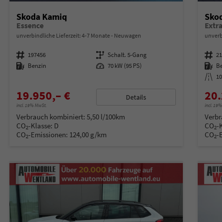
Skoda Kamiq
Sko
Essence
unverbindliche Lieferzeit: 4-7 Monate
Neuwagen
unverb
Fahrzeugnummer
197456
Getriebe
Schalt. 5-Gang
Fahrzeugnummer
2
Kraftstoff
Benzin
Leistung
70 kW (95 PS)
Kraftstoff
B
Kilometerstand
1
19.950,– €
20.
Details
incl. 19% MwSt.
incl. 19
Verbrauch kombiniert:
5,50 l/100km
Verbr
CO
-Klasse:
D
CO
-
2
2
CO
-Emissionen:
124,00 g/km
CO
-
2
2