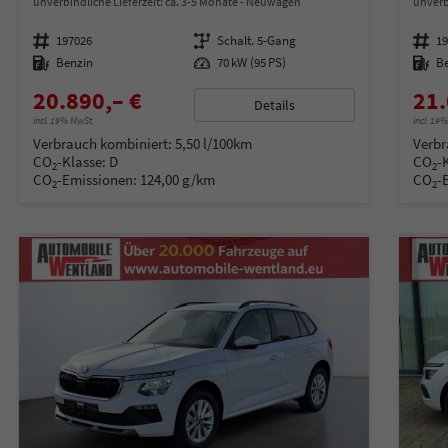
unverbindliche Lieferzeit: ca. 3-5 Monate
Neuwagen
unverb
Fahrzeugnummer
197026
Getriebe
Schalt. 5-Gang
Fahrzeugnummer
1
Kraftstoff
Benzin
Leistung
70 kW (95 PS)
Kraftstoff
B
20.890,– €
21.
Details
incl. 19% MwSt.
incl. 19
Verbrauch kombiniert:
5,50 l/100km
Verbr
CO
-Klasse:
D
CO
-
2
2
CO
-Emissionen:
124,00 g/km
CO
-
2
2