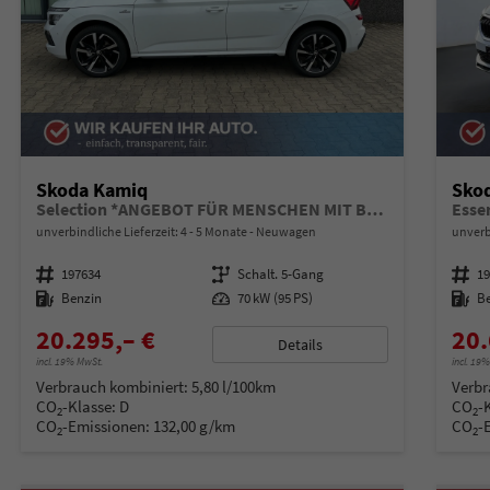
Skoda Kamiq
Sko
Selection *ANGEBOT FÜR MENSCHEN MIT BEHINDERUNG AB 50%! 1.0 TSI 95PS, Klimaanlage, Sitzheizung, Parksensoren hinten, LED-Scheinwerfer, Tempomat, Infotainment 8", Virtual Cockpit Nebelscheinwerfer, Dachreling
Esse
unverbindliche Lieferzeit: 4 - 5 Monate
Neuwagen
unverb
Fahrzeugnummer
197634
Getriebe
Schalt. 5-Gang
Fahrzeugnummer
1
Kraftstoff
Benzin
Leistung
70 kW (95 PS)
Kraftstoff
B
20.295,– €
20.
Details
incl. 19% MwSt.
incl. 19
Verbrauch kombiniert:
5,80 l/100km
Verbr
CO
-Klasse:
D
CO
-
2
2
CO
-Emissionen:
132,00 g/km
CO
-
2
2