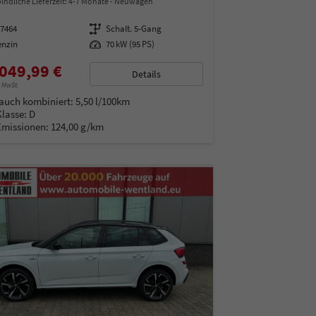
indliche Lieferzeit: 4-7 Monate
Neuwagen
97464
Getriebe
Schalt. 5-Gang
enzin
Leistung
70 kW (95 PS)
049,99 €
Details
% MwSt.
auch kombiniert:
5,50 l/100km
Klasse:
D
Emissionen:
124,00 g/km