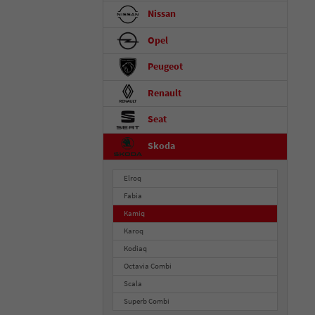
Nissan
Opel
Peugeot
Renault
Seat
Skoda
Elroq
Fabia
Kamiq
Karoq
Kodiaq
Octavia Combi
Scala
Superb Combi