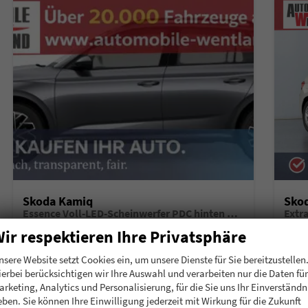
Skoda Kamiq
Sko
Essence Voll-LED-Scheinwerfer PDC hinten Klima
Extr
unverbindliche Lieferzeit:
6 Monate
Neuwagen mit Tageszulassung
unverb
ir respektieren Ihre Privatsphäre
Fahrzeugnummer
196911
Getriebe
Schalt. 5-Gang
Fahrzeugnummer
1
nsere Website setzt Cookies ein, um unsere Dienste für Sie bereitzustellen
Kraftstoff
Benzin
Leistung
70 kW (95 PS)
Kraftstoff
B
ierbei berücksichtigen wir Ihre Auswahl und verarbeiten nur die Daten für
arketing, Analytics und Personalisierung, für die Sie uns Ihr Einverständn
20.780,– €
20.
Details
eben. Sie können Ihre Einwilligung jederzeit mit Wirkung für die Zukunft