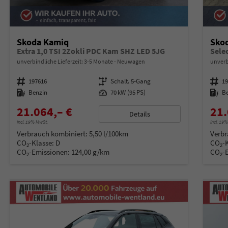
Skoda Kamiq
Sko
Extra 1,0 TSI 2Zokli PDC Kam SHZ LED 5JG
unverbindliche Lieferzeit: 3-5 Monate
Neuwagen
unverb
Fahrzeugnummer
197616
Getriebe
Schalt. 5-Gang
Fahrzeugnummer
1
Kraftstoff
Benzin
Leistung
70 kW (95 PS)
Kraftstoff
B
21.064,– €
21.
Details
incl. 19% MwSt.
incl. 19
Verbrauch kombiniert:
5,50 l/100km
Verbr
CO
-Klasse:
D
CO
-
2
2
CO
-Emissionen:
124,00 g/km
CO
-
2
2