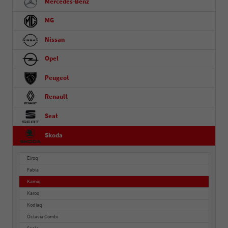
Mercedes-Benz
MG
Nissan
Opel
Peugeot
Renault
Seat
Skoda
Elroq
Fabia
Kamiq
Karoq
Kodiaq
Octavia Combi