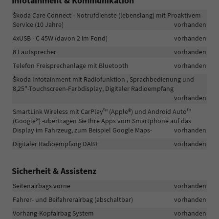
Infotainment & Kommunikation
Škoda Care Connect - Notrufdienste (lebenslang) mit Proaktivem
Service (10 Jahre)
vorhanden
4xUSB - C 45W (davon 2 im Fond)
vorhanden
8 Lautsprecher
vorhanden
Telefon Freisprechanlage mit Bluetooth
vorhanden
Škoda Infotainment mit Radiofunktion , Sprachbedienung und
8,25"-Touchscreen-Farbdisplay, Digitaler Radioempfang
vorhanden
SmartLink Wireless mit CarPlay™ (Apple®) und Android Auto™
(Google®) -übertragen Sie Ihre Apps vom Smartphone auf das
Display im Fahrzeug, zum Beispiel Google Maps-
vorhanden
Digitaler Radioempfang DAB+
vorhanden
Sicherheit & Assistenz
Seitenairbags vorne
vorhanden
Fahrer- und Beifahrerairbag (abschaltbar)
vorhanden
Vorhang-Kopfairbag System
vorhanden