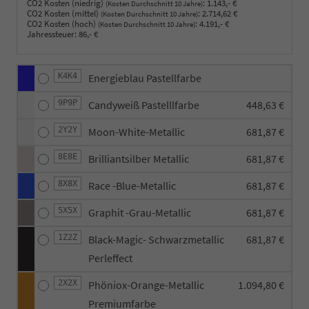
CO2 Kosten (niedrig)
:
1.143,- €
(Kosten Durchschnitt 10 Jahre)
CO2 Kosten (mittel)
:
2.714,62 €
(Kosten Durchschnitt 10 Jahre)
CO2 Kosten (hoch)
:
4.191,- €
(Kosten Durchschnitt 10 Jahre)
Jahressteuer:
86,- €
K4K4
Energieblau Pastellfarbe
9P9P
Candyweiß Pastelllfarbe
448,63 €
2Y2Y
Moon-White-Metallic
681,87 €
8E8E
Brilliantsilber Metallic
681,87 €
8X8X
Race -Blue-Metallic
681,87 €
5X5X
Graphit -Grau-Metallic
681,87 €
1Z2Z
Black-Magic- Schwarzmetallic
681,87 €
Perleffect
2X2X
Phöniox-Orange-Metallic
1.094,80 €
Premiumfarbe