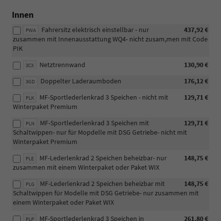
Innen
Fahrersitz elektrisch einstellbar - nur
437,92 €
PWA
zusammen mit Innenausstattung WQ4- nicht zusam,men mit Code
PIK
Netztrennwand
130,90 €
3CX
Doppelter Laderaumboden
176,12 €
3GD
MF-Sportlederlenkrad 3 Speichen - nicht mit
129,71 €
PLK
Winterpaket Premium
MF-Sportlederlenkrad 3 Speichen mit
129,71 €
PLN
Schaltwippen- nur für Mopdelle mit DSG Getriebe- nicht mit
Winterpaket Premium
MF-Lederlenkrad 2 Speichen beheizbar- nur
148,75 €
PLE
zusammen mit einem Winterpaket oder Paket WIX
MF-Lederlenkrad 2 Speichen beheizbar mit
148,75 €
PLG
Schaltwippen für Modelle mit DSG Getriebe- nur zusammen mit
einem Winterpaket oder Paket WIX
MF-Sportlederlenkrad 3 Speichen in
261,80 €
PLP