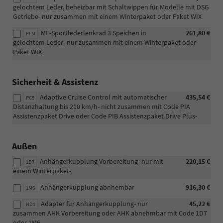
gelochtem Leder, beheizbar mit Schaltwippen für Modelle mit DSG
Getriebe- nur zusammen mit einem Winterpaket oder Paket WIX
MF-Sportlederlenkrad 3 Speichen in
261,80 €
PLM
gelochtem Leder- nur zusammen mit einem Winterpaket oder
Paket WIX
Sicherheit & Assistenz
Adaptive Cruise Control mit automatischer
435,54 €
PC5
Distanzhaltung bis 210 km/h- nicht zusammen mit Code PIA
Assistenzpaket Drive oder Code PIB Assistenzpaket Drive Plus-
Außen
Anhängerkupplung Vorbereitung- nur mit
220,15 €
1D7
einem Winterpaket-
Anhängerkupplung abnhembar
916,30 €
1M6
Adapter für Anhängerkupplung- nur
45,22 €
ND1
zusammen AHK Vorbereitung oder AHK abnehmbar mit Code 1D7
oder 1M6