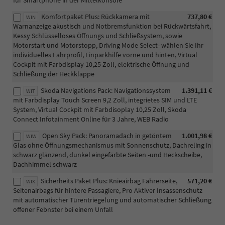
für Smartphone in der Mittelkonsole
Komfortpaket Plus: Rückkamera mit
737,80 €
WIN
Warnanzeige akustisch und Notbremsfunktion bei Rückwärtsfahrt,
Kessy Schlüsselloses Öffnungs und Schließsystem, sowie
Motorstart und Motorstopp, Driving Mode Select- wählen Sie Ihr
individuelles Fahrprofil, Einparkhilfe vorne und hinten, Virtual
Cockpit mit Farbdisplay 10,25 Zoll, elektrische Öffnung und
Schließung der Heckklappe
Skoda Navigations Pack: Navigationssystem
1.391,11 €
WIT
mit Farbdisplay Touch Screen 9,2 Zoll, integrietes SIM und LTE
System, Virtual Cockpit mit Farbdisoplay 10,25 Zoll, Skoda
Connect Infotainment Online für 3 Jahre, WEB Radio
Open Sky Pack: Panoramadach in getöntem
1.001,98 €
WIW
Glas ohne Öffnungsmechanismus mit Sonnenschutz, Dachreling in
schwarz glänzend, dunkel eingefärbte Seiten -und Heckscheibe,
Dachhimmel schwarz
Sicherheits Paket Plus: Knieairbag Fahrerseite,
571,20 €
WIX
Seitenairbags für hintere Passagiere, Pro Aktiver Insassenschutz
mit automatischer Türentriegelung und automatischer Schließung
offener Febnster bei einem Unfall