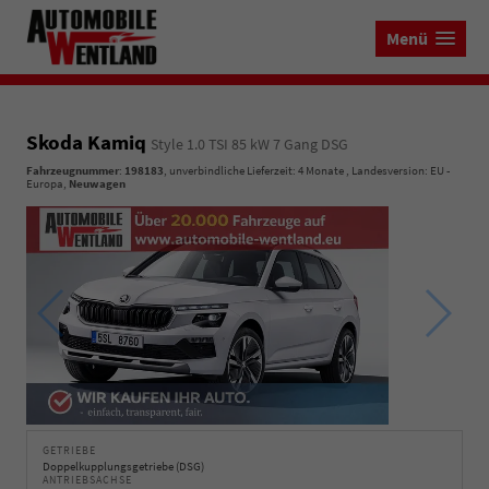
Menü
Skoda Kamiq
Style 1.0 TSI 85 kW 7 Gang DSG
Fahrzeugnummer
:
198183
, unverbindliche Lieferzeit:
4 Monate
, Landesversion: EU -
Europa,
Neuwagen
GETRIEBE
Doppelkupplungsgetriebe (DSG)
ANTRIEBSACHSE