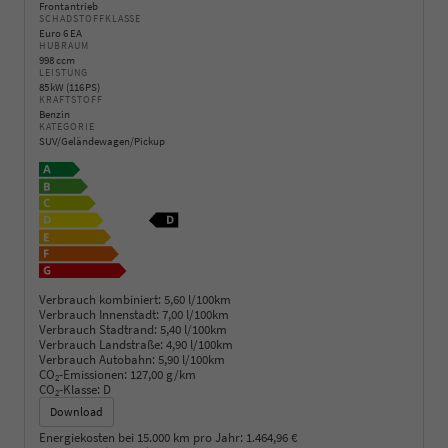
Frontantrieb
SCHADSTOFFKLASSE
Euro 6 EA
HUBRAUM
998 ccm
LEISTUNG
85 kW (116 PS)
KRAFTSTOFF
Benzin
KATEGORIE
SUV/Geländewagen/Pickup
Verbrauch kombiniert:
5,60 l/100km
Verbrauch Innenstadt:
7,00 l/100km
Verbrauch Stadtrand:
5,40 l/100km
Verbrauch Landstraße:
4,90 l/100km
Verbrauch Autobahn:
5,90 l/100km
CO
-Emissionen:
127,00 g/km
2
CO
-Klasse:
D
2
Download
Energiekosten bei 15.000 km pro Jahr:
1.464,96 €