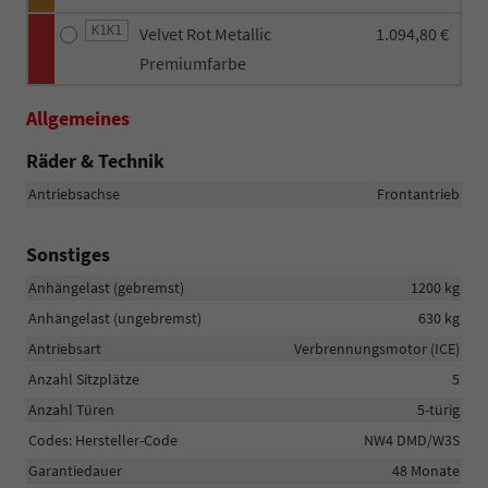
K1K1
Velvet Rot Metallic
1.094,80 €
Premiumfarbe
Allgemeines
Räder & Technik
Antriebsachse
Frontantrieb
Sonstiges
Anhängelast (gebremst)
1200 kg
Anhängelast (ungebremst)
630 kg
Antriebsart
Verbrennungsmotor (ICE)
Anzahl Sitzplätze
5
Anzahl Türen
5-türig
Codes: Hersteller-Code
NW4 DMD/W3S
Garantiedauer
48 Monate