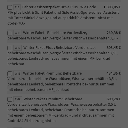
Fahrer Assistenzpaket Drive Plus . Wie Code
1.303,05 €
PIB
PIA plus Licht & Sicht Paket und Side Assist-Spurwechsel Assistent
mit Toter Winkel Anzeige und Ausparkhilfe Assistent- nicht mit
CodePMA-
Winter Paket : Beheizbare Vordersitze,
240,38 €
WIC
beheizbare Waschdüsen, vergrößerter Wischwasserbehälter 3,5 l-
Winter Paket Plus : Beheizbare Vordersitze,
303,45 €
WID
beheizbare Waschdüsen, vergrößerter Wischwasserbehälter 3,5 l,
beheizbares Lenkrad- nur zusammen mit einem MF- Lenkrad
beheizbar
Winter Paket Premium: Beheizbare
434,35 €
WIE
Vordersizue, beheizbare Waschdüsen, Wischwasserbehälter 3,5 l,
beheizbares Lenkrad, beheizbare Frontscheibe- nur zusammen
mit einem beheizbarem MF_Lenkrad
Winter Paket Premium: Beheizbare
609,28 €
PMA
Vordersitze, beheizbare Waschdüsen, Wischwasserbehälter 3,5 l,
beheizbares Lenkrad, beheizbare Frontscheibe- nur zusammen
mit einem beheizbarem MF-Lenkrad - und nicht zusammen mit
Code 4A4 Sitzheizung hinten-