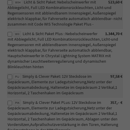
Licht & Sicht Paket: Nebelscheinwerfer mit
523,60 €
WIH
Abbiegelicht, Full LED Kombinationsrückleuchten, Licht-und
Regensensoren mit abblendbarem Innenspiegel, Außenspiegel
elektrisch klappbar, für Fahrerseite automatisch abblendbar- nicht
zusammen mit Code WIS Technologie Paket Plus -
Licht & Sicht Paket Plus : Nebelscheinwerfer
1.344,70 €
WII
mit Abbiegelicht, Full LED Kombinationsrückleuchten, Licht-und
Regensensoren mit abblendbarem Innenspiegel, Außenspiegel
elektrisch klappbar, für Fahrerseite automatisch abblendbar,
Hauptscheinwerfer in Chrystal Lightning System MATRIX mit
dynamischer Leuchtweitenregulierung und dynamischen
Blinkleuchten hinten
Simply & Clever Paket: 12V Steckdose im
97,58 €
PIJ
Gepäckraum, Elemente zur Ladegutsicherung,Netz unter der
Gepäckraumabdeckung, Haltenetze im Gepäckraum 2 Vertikal,1
Horizontal, 2 Taschenhaken im Gepäckraum
Simply & Clever Paket PLus: 12V Steckdose im
357,– €
PIK
Gepäckraum, Elemente zur Ladegutsicherung,Netz unter der
Gepäckraumabdeckung, Haltenetze im Gepäckraum 2 Vertikal,1
Horizontal, 2 Taschenhaken im Gepäckraum, Ablagen unter den
Vordersitzen,Aufprallschutzverstärkung in den Türen, Halterung