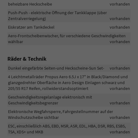
beheizbare Heckscheibe
vorhanden
Push-Push - elektrische Öffnung der Tankklappe (über
Zentralverriegelung)
vorhanden
Eiskratzer am Tankdeckel
vorhanden
Aero-Frontscheibenwischer, für verschiedene Geschwindigkeiten
wählbar
vorhanden
Räder & Technik
Dunkel eingefärbte Seiten-und Heckscheine-Sun Set-
vorhanden
4 Leichtmetallräder Propus Aero 6.5J x 17" in Black/Diamond und
glanzgedrehter Oberfläche in Aero Design Einlagen schwarz und
205/55 R17 Reifen, rollwiderstandsoptimiert
vorhanden
Geschwindigkeitsregelanlage elektronisch mit
Geschwindigkeitsbegrenzer
vorhanden
Elektronische Wegfahrsperre, Fahrgestellnummer auf der
Windschutzscheibe sichtbar
vorhanden
ESC, einschließlich ABS, EBD, MSR, ASR, EDL, HBA, DSR, RBS, ESBS,
TSA, XDS+ und MKB
vorhanden