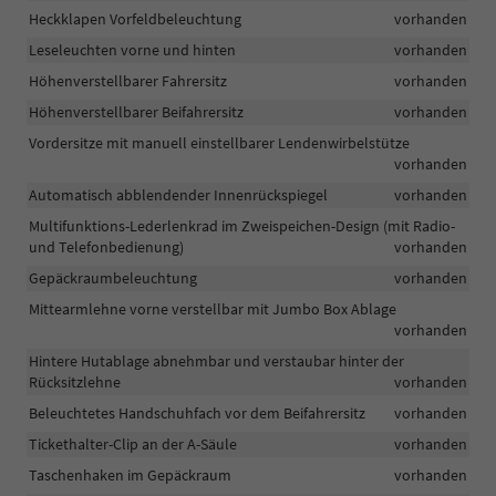
Heckklapen Vorfeldbeleuchtung
vorhanden
Leseleuchten vorne und hinten
vorhanden
Höhenverstellbarer Fahrersitz
vorhanden
Höhenverstellbarer Beifahrersitz
vorhanden
Vordersitze mit manuell einstellbarer Lendenwirbelstütze
vorhanden
Automatisch abblendender Innenrückspiegel
vorhanden
Multifunktions-Lederlenkrad im Zweispeichen-Design (mit Radio-
und Telefonbedienung)
vorhanden
Gepäckraumbeleuchtung
vorhanden
Mittearmlehne vorne verstellbar mit Jumbo Box Ablage
vorhanden
Hintere Hutablage abnehmbar und verstaubar hinter der
Rücksitzlehne
vorhanden
Beleuchtetes Handschuhfach vor dem Beifahrersitz
vorhanden
Tickethalter-Clip an der A-Säule
vorhanden
Taschenhaken im Gepäckraum
vorhanden