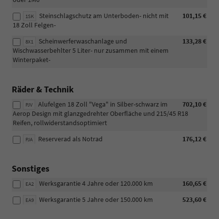
Steinschlagschutz am Unterboden- nicht mit
101,15 €
1SK
18 Zoll Felgen-
Scheinwerferwaschanlage und
133,28 €
8X1
Wischwasserbehlter 5 Liter- nur zusammen mit einem
Winterpaket-
Räder & Technik
Alufelgen 18 Zoll "Vega" in Silber-schwarz im
702,10 €
PJV
Aerop Design mit glanzgedrehter Oberfläche und 215/45 R18
Reifen, rollwiderstandsoptimiert
Reserverad als Notrad
176,12 €
PJA
Sonstiges
Werksgarantie 4 Jahre oder 120.000 km
160,65 €
EA2
Werksgarantie 5 Jahre oder 150.000 km
523,60 €
EA9