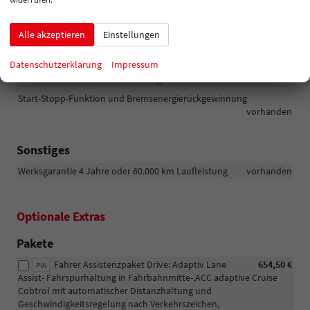
Reifendichtmittel)
vorhanden
Digital Cockpit 8 Zoll
vorhanden
Alle akzeptieren
Einstellungen
Lichtsensor mit automatischer Scheinwerfereinschaltung
vorhanden
Datenschutzerklärung
Impressum
Elektromechanische Servolenkung
vorhanden
Start-Stopp-Funktion und Bremsenergierückgewinnung
vorhanden
Sonstiges
Werksgarantie 4 Jahre oder 60.000 km Laufleistung
vorhanden
Optionale Extras
Pakete
Fahrer Assistenzpaket Drive: Adaptiv Lane
654,50 €
PIA
Assist- Fahrspurhaltung in Fahrbahnmitte-,ACC adaptive Cruise
Cobtrol mit automatischer Distanzhaltung und
Geschwindigkeitsregelung nach Verkehrszeichen,