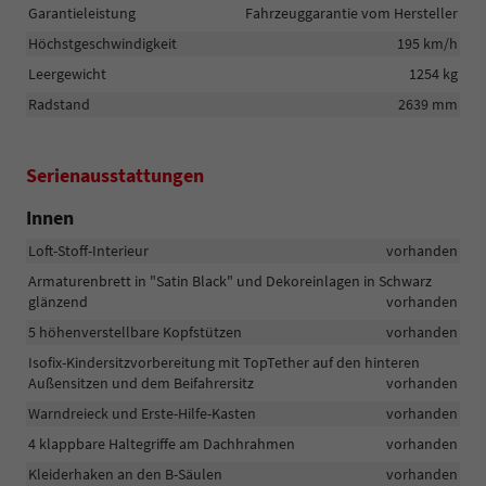
Garantieleistung
Fahrzeuggarantie vom Hersteller
Höchstgeschwindigkeit
195 km/h
Leergewicht
1254 kg
Radstand
2639 mm
Serienausstattungen
Innen
Loft-Stoff-Interieur
vorhanden
Armaturenbrett in "Satin Black" und Dekoreinlagen in Schwarz
glänzend
vorhanden
5 höhenverstellbare Kopfstützen
vorhanden
Isofix-Kindersitzvorbereitung mit TopTether auf den hinteren
Außensitzen und dem Beifahrersitz
vorhanden
Warndreieck und Erste-Hilfe-Kasten
vorhanden
4 klappbare Haltegriffe am Dachhrahmen
vorhanden
Kleiderhaken an den B-Säulen
vorhanden