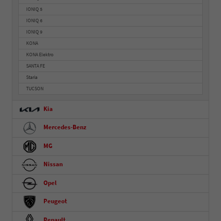
IONIQ 5
IONIQ 6
IONIQ 9
KONA
KONA Elektro
SANTA FE
Staria
TUCSON
Kia
Mercedes-Benz
MG
Nissan
Opel
Peugeot
Renault