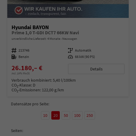
Hyundai BAYON
Prime 1,0 T-GDI DCT7 66KW Navi
unverbindliche Lieferzeit:
4 Monate
Neuwagen
Fahrzeugnummer
213746
Getriebe
Automatik
Kraftstoff
Benzin
Leistung
66 kW (90 PS)
26.180,– €
Details
incl. 19% MwSt.
Verbrauch kombiniert:
5,40 l/100km
CO
-Klasse:
D
2
CO
-Emissionen:
122,00 g/km
2
Datensätze pro Seite:
10
20
50
100
250
Seiten: