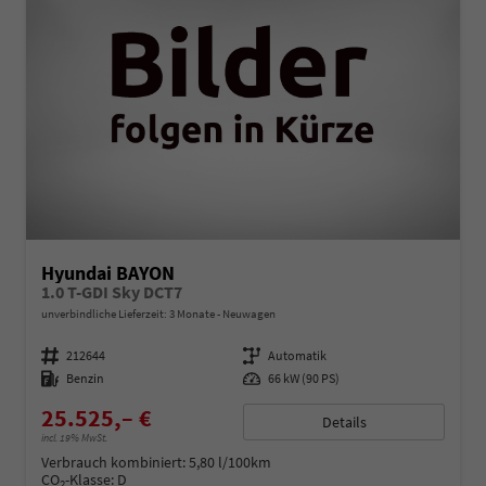
Hyundai BAYON
1.0 T-GDI Sky DCT7
unverbindliche Lieferzeit:
3 Monate
Neuwagen
Fahrzeugnummer
212644
Getriebe
Automatik
Kraftstoff
Benzin
Leistung
66 kW (90 PS)
25.525,– €
Details
incl. 19% MwSt.
Verbrauch kombiniert:
5,80 l/100km
CO
-Klasse:
D
2