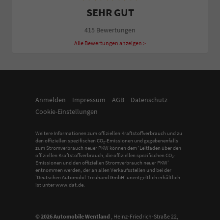
SEHR GUT
415 Bewertungen
Alle Bewertungen anzeigen >
Anmelden
Impressum
AGB
Datenschutz
Cookie-Einstellungen
Weitere Informationen zum offiziellen Kraftstoffverbrauch und zu
den offiziellen spezifischen CO
-Emissionen und gegebenenfalls
2
zum Stromverbrauch neuer PKW können dem 'Leitfaden über den
offiziellen Kraftstoffverbrauch, die offiziellen spezifischen CO
-
2
Emissionen und den offiziellen Stromverbrauch neuer PKW'
entnommen werden, der an allen Verkaufsstellen und bei der
'Deutschen Automobil Treuhand GmbH' unentgeltlich erhältlich
ist unter www.dat.de.
© 2026
Automobile Wentland
,
Heinz-Friedrich-Straße 22
,