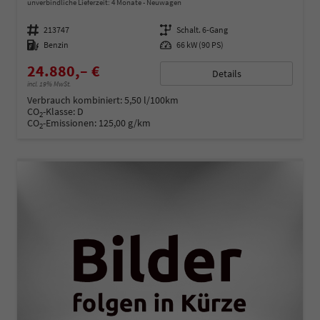
unverbindliche Lieferzeit:
4 Monate
Neuwagen
Fahrzeugnummer
213747
Getriebe
Schalt. 6-Gang
Kraftstoff
Benzin
Leistung
66 kW (90 PS)
24.880,– €
Details
incl. 19% MwSt.
Verbrauch kombiniert:
5,50 l/100km
CO
-Klasse:
D
2
CO
-Emissionen:
125,00 g/km
2