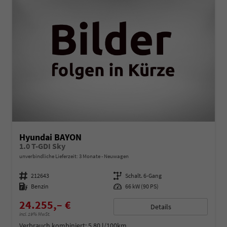
Hyundai BAYON
1.0 T-GDI Sky
unverbindliche Lieferzeit:
3 Monate
Neuwagen
Fahrzeugnummer
212643
Getriebe
Schalt. 6-Gang
Kraftstoff
Benzin
Leistung
66 kW (90 PS)
24.255,– €
Details
incl. 19% MwSt.
Verbrauch kombiniert:
5,80 l/100km