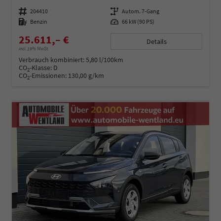
Fahrzeugnummer
204410
Getriebe
Autom. 7-Gang
Kraftstoff
Benzin
Leistung
66 kW (90 PS)
25.611,– €
Details
incl. 19% MwSt.
Verbrauch kombiniert:
5,80 l/100km
CO
-Klasse:
D
2
CO
-Emissionen:
130,00 g/km
2