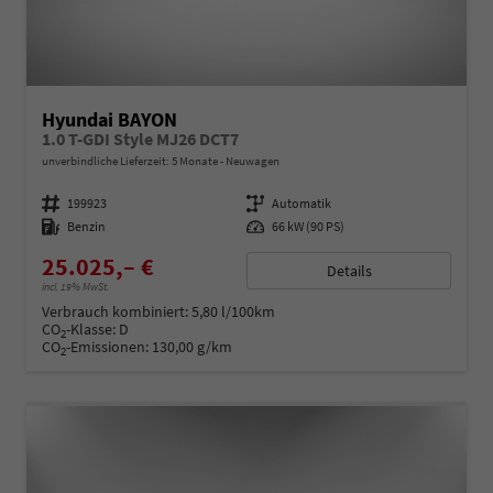
Hyundai BAYON
1.0 T-GDI Style MJ26 DCT7
unverbindliche Lieferzeit:
5 Monate
Neuwagen
Fahrzeugnummer
199923
Getriebe
Automatik
Kraftstoff
Benzin
Leistung
66 kW (90 PS)
25.025,– €
Details
incl. 19% MwSt.
Verbrauch kombiniert:
5,80 l/100km
CO
-Klasse:
D
2
CO
-Emissionen:
130,00 g/km
2