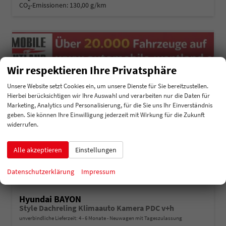
CO
-Emissionen:
130,00 g/km
2
Wir respektieren Ihre Privatsphäre
Unsere Website setzt Cookies ein, um unsere Dienste für Sie bereitzustellen.
Hierbei berücksichtigen wir Ihre Auswahl und verarbeiten nur die Daten für
Marketing, Analytics und Personalisierung, für die Sie uns Ihr Einverständnis
geben. Sie können Ihre Einwilligung jederzeit mit Wirkung für die Zukunft
widerrufen.
Alle akzeptieren
Einstellungen
Datenschutzerklärung
Impressum
Hyundai BAYON
Style Dachreling Klimaauto Kamera PDC v+h
unverbindliche Lieferzeit: 4 - 6 Monate
Neuwagen mit Tageszulassung