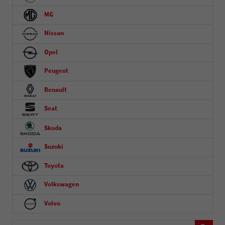
MG
Nissan
Opel
Peugeot
Renault
Seat
Skoda
Suzuki
Toyota
Volkswagen
Volvo