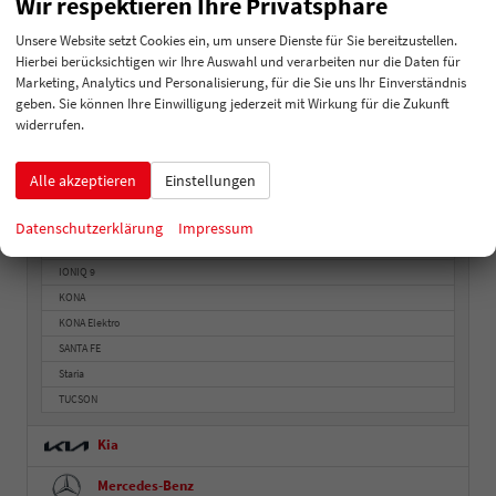
Wir respektieren Ihre Privatsphäre
i10
Unsere Website setzt Cookies ein, um unsere Dienste für Sie bereitzustellen.
i20
Hierbei berücksichtigen wir Ihre Auswahl und verarbeiten nur die Daten für
i30
Marketing, Analytics und Personalisierung, für die Sie uns Ihr Einverständnis
i30 Fastback
geben. Sie können Ihre Einwilligung jederzeit mit Wirkung für die Zukunft
i30 Kombi
widerrufen.
i30 N
Inster
Alle akzeptieren
Einstellungen
IONIQ
IONIQ 5
Datenschutzerklärung
Impressum
IONIQ 6
IONIQ 9
KONA
KONA Elektro
SANTA FE
Staria
TUCSON
Kia
Mercedes-Benz