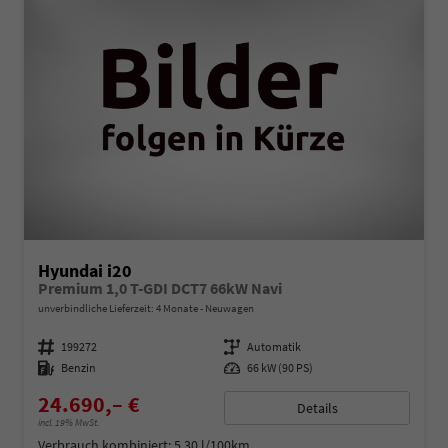
Hyundai i20
Premium 1,0 T-GDI DCT7 66kW Navi
unverbindliche Lieferzeit:
4 Monate
Neuwagen
Fahrzeugnummer
199272
Getriebe
Automatik
Kraftstoff
Benzin
Leistung
66 kW (90 PS)
24.690,– €
Details
incl. 19% MwSt.
Verbrauch kombiniert:
5,30 l/100km