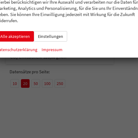
ierbei berücksichtigen wir Ihre Auswahl und verarbeiten nur die Daten für
unverbindliche Lieferzeit:
4 Monate
Neuwagen
arketing, Analytics und Personalisierung, für die Sie uns Ihr Einverständn
eben. Sie können Ihre Einwilligung jederzeit mit Wirkung für die Zukunft
Fahrzeugnummer
199272
Getriebe
Automatik
iderrufen.
Kraftstoff
Benzin
Leistung
66 kW (90 PS)
24.690,– €
Details
Alle akzeptieren
Einstellungen
incl. 19% MwSt.
Verbrauch kombiniert:
5,30 l/100km
atenschutzerklärung
Impressum
CO
-Klasse:
D
2
CO
-Emissionen:
120,00 g/km
2
Datensätze pro Seite:
10
20
50
100
250