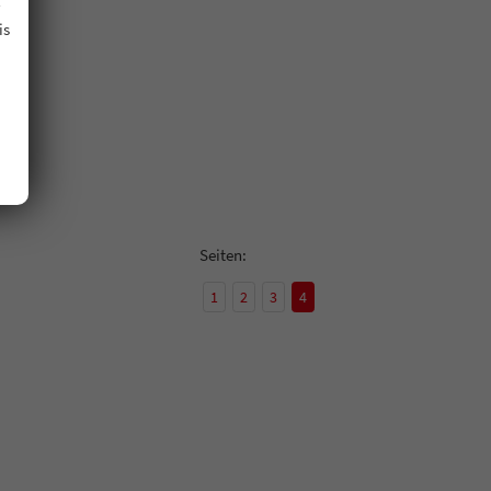
is
Seiten:
1
2
3
4