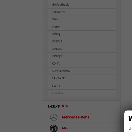
i30 Fastback
i30 Kombi
i30 N
Inster
IONIQ
IONIQ 5
IONIQ 6
IONIQ 9
KONA
KONA Elektro
SANTA FE
Staria
TUCSON
Kia
W
Mercedes-Benz
U
MG