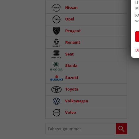
H
Nissan
M
g
Opel
w
Peugeot
Renault
D
Seat
Skoda
Suzuki
Toyota
Volkswagen
Volvo
Fahrzeugnummer