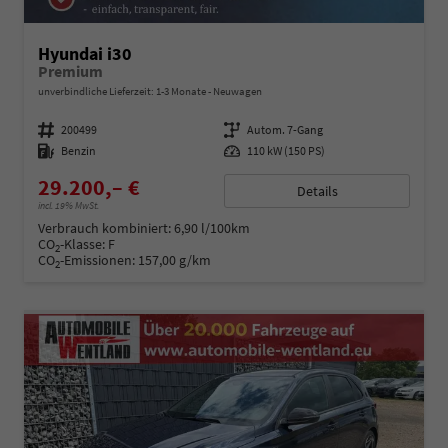
Hyundai i30
Premium
unverbindliche Lieferzeit: 1-3 Monate
Neuwagen
Fahrzeugnummer
200499
Getriebe
Autom. 7-Gang
Kraftstoff
Benzin
Leistung
110 kW (150 PS)
29.200,– €
Details
incl. 19% MwSt.
Verbrauch kombiniert:
6,90 l/100km
CO
-Klasse:
F
2
CO
-Emissionen:
157,00 g/km
2