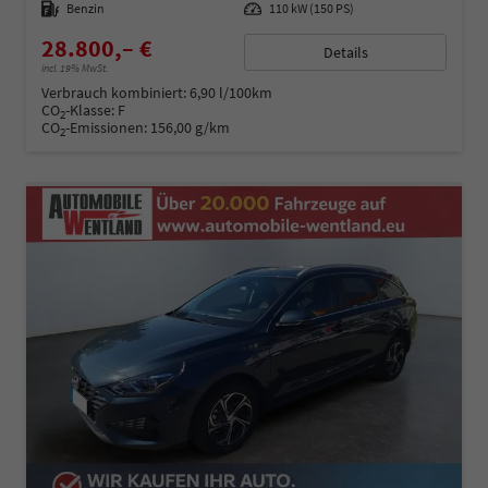
Kraftstoff
Benzin
Leistung
110 kW (150 PS)
28.800,– €
Details
incl. 19% MwSt.
Verbrauch kombiniert:
6,90 l/100km
CO
-Klasse:
F
2
CO
-Emissionen:
156,00 g/km
2