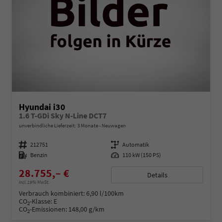
Hyundai i30
1.6 T-GDi Sky N-Line DCT7
unverbindliche Lieferzeit:
3 Monate
Neuwagen
Fahrzeugnummer
212751
Getriebe
Automatik
Kraftstoff
Benzin
Leistung
110 kW (150 PS)
28.755,– €
Details
incl. 19% MwSt.
Verbrauch kombiniert:
6,90 l/100km
CO
-Klasse:
E
2
CO
-Emissionen:
148,00 g/km
2