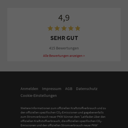
4,9
SEHR GUT
415 Bewertungen
Alle Bewertungen anzeigen >
Anmelden
Impressum
AGB
Datenschutz
Cookie-Einstellungen
Weitere Informationen zum offiziellen Kraftstoffverbrauch und zu
den offiziellen spezifischen CO
-Emissionen und gegebenenfalls
2
zum Stromverbrauch neuer PKW können dem 'Leitfaden über den
offiziellen Kraftstoffverbrauch, die offiziellen spezifischen CO
-
2
Emissionen und den offiziellen Stromverbrauch neuer PKW'