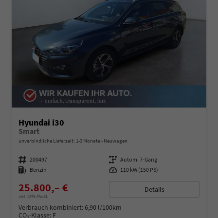
Hyundai i30
Smart
unverbindliche Lieferzeit: 1-3 Monate
Neuwagen
Fahrzeugnummer
200497
Getriebe
Autom. 7-Gang
Kraftstoff
Benzin
Leistung
110 kW (150 PS)
25.800,– €
Details
incl. 19% MwSt.
Verbrauch kombiniert:
6,90 l/100km
CO
-Klasse:
F
2