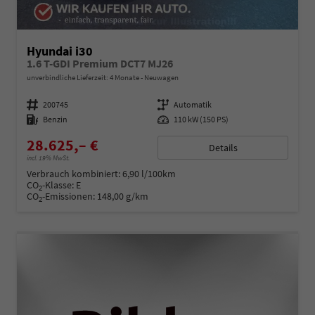
Hyundai i30
1.6 T-GDI Premium DCT7 MJ26
unverbindliche Lieferzeit:
4 Monate
Neuwagen
Fahrzeugnummer
200745
Getriebe
Automatik
Kraftstoff
Benzin
Leistung
110 kW (150 PS)
28.625,– €
Details
incl. 19% MwSt.
Verbrauch kombiniert:
6,90 l/100km
CO
-Klasse:
E
2
CO
-Emissionen:
148,00 g/km
2