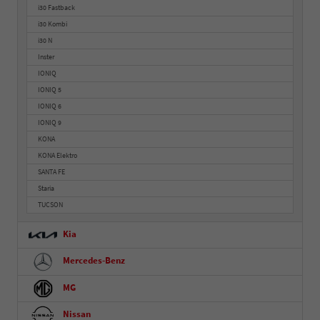
i30 Fastback
i30 Kombi
i30 N
Inster
IONIQ
IONIQ 5
IONIQ 6
IONIQ 9
KONA
KONA Elektro
SANTA FE
Staria
TUCSON
Kia
Mercedes-Benz
MG
Nissan