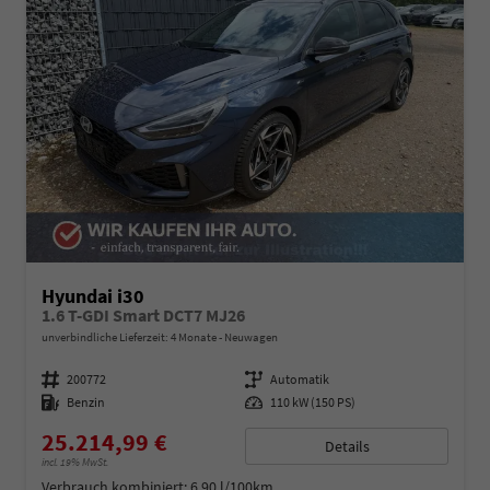
Hyundai i30
1.6 T-GDI Smart DCT7 MJ26
unverbindliche Lieferzeit:
4 Monate
Neuwagen
Fahrzeugnummer
200772
Getriebe
Automatik
Kraftstoff
Benzin
Leistung
110 kW (150 PS)
25.214,99 €
Details
incl. 19% MwSt.
Verbrauch kombiniert:
6,90 l/100km