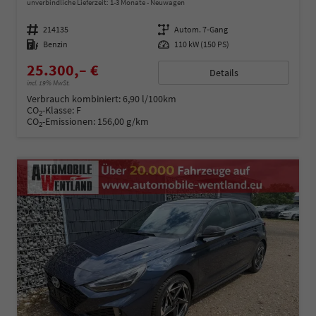
unverbindliche Lieferzeit: 1-3 Monate
Neuwagen
Fahrzeugnummer
214135
Getriebe
Autom. 7-Gang
Kraftstoff
Benzin
Leistung
110 kW (150 PS)
25.300,– €
Details
incl. 19% MwSt.
Verbrauch kombiniert:
6,90 l/100km
CO
-Klasse:
F
2
CO
-Emissionen:
156,00 g/km
2