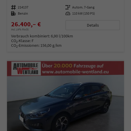
Fahrzeugnummer
214137
Getriebe
Autom. 7-Gang
Kraftstoff
Benzin
Leistung
110 kW (150 PS)
26.400,– €
Details
incl. 19% MwSt.
Verbrauch kombiniert:
6,90 l/100km
CO
-Klasse:
F
2
CO
-Emissionen:
156,00 g/km
2