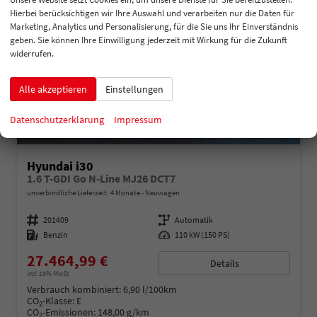
Hierbei berücksichtigen wir Ihre Auswahl und verarbeiten nur die Daten für
Marketing, Analytics und Personalisierung, für die Sie uns Ihr Einverständnis
geben. Sie können Ihre Einwilligung jederzeit mit Wirkung für die Zukunft
widerrufen.
Alle akzeptieren
Einstellungen
Datenschutzerklärung
Impressum
Hyundai i30
1.6 T-GDI Go N-Line MJ26 DCT7
unverbindliche Lieferzeit:
4 Monate
Neuwagen
Fahrzeugnummer
201409
Getriebe
Automatik
Kraftstoff
Benzin
Leistung
110 kW (150 PS)
27.464,99 €
Details
incl. 19% MwSt.
Verbrauch kombiniert:
6,90 l/100km
CO
-Klasse:
E
2
CO
-Emissionen:
148,00 g/km
2