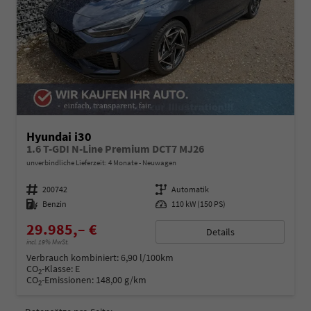
Hyundai i30
1.6 T-GDI N-Line Premium DCT7 MJ26
unverbindliche Lieferzeit:
4 Monate
Neuwagen
Fahrzeugnummer
200742
Getriebe
Automatik
Kraftstoff
Benzin
Leistung
110 kW (150 PS)
29.985,– €
Details
incl. 19% MwSt.
Verbrauch kombiniert:
6,90 l/100km
CO
-Klasse:
E
2
CO
-Emissionen:
148,00 g/km
2