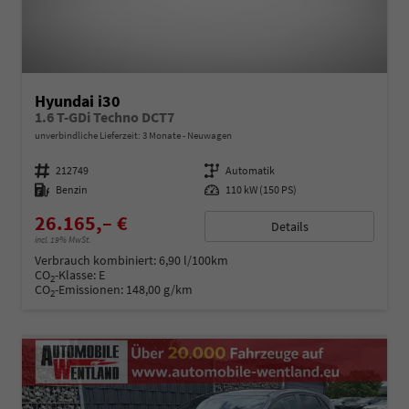
Hyundai i30
1.6 T-GDi Techno DCT7
unverbindliche Lieferzeit:
3 Monate
Neuwagen
Fahrzeugnummer
212749
Getriebe
Automatik
Kraftstoff
Benzin
Leistung
110 kW (150 PS)
26.165,– €
Details
incl. 19% MwSt.
Verbrauch kombiniert:
6,90 l/100km
CO
-Klasse:
E
2
CO
-Emissionen:
148,00 g/km
2