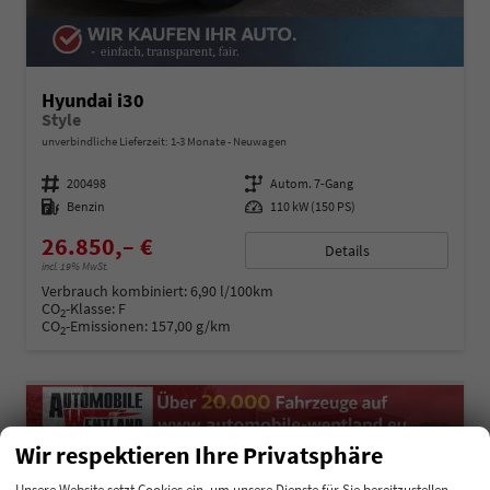
Hyundai i30
Style
unverbindliche Lieferzeit: 1-3 Monate
Neuwagen
Fahrzeugnummer
200498
Getriebe
Autom. 7-Gang
Kraftstoff
Benzin
Leistung
110 kW (150 PS)
26.850,– €
Details
incl. 19% MwSt.
Verbrauch kombiniert:
6,90 l/100km
CO
-Klasse:
F
2
CO
-Emissionen:
157,00 g/km
2
Wir respektieren Ihre Privatsphäre
Unsere Website setzt Cookies ein, um unsere Dienste für Sie bereitzustellen.