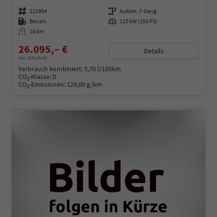
Fahrzeugnummer
212954
Getriebe
Autom. 7-Gang
Kraftstoff
Benzin
Leistung
110 kW (150 PS)
Kilometerstand
10 km
26.095,– €
Details
incl. 19% MwSt.
Verbrauch kombiniert:
5,70 l/100km
CO
-Klasse:
D
2
CO
-Emissionen:
129,00 g/km
2