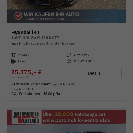
Hyundai i30
1.6 T-GDI Go MJ26 DCT7
unverbindliche Lieferzeit:
4 Monate
Neuwagen
Fahrzeugnummer
201403
Getriebe
Automatik
Kraftstoff
Benzin
Leistung
110 kW (150 PS)
25.775,– €
Details
incl. 19% MwSt.
Verbrauch kombiniert:
6,90 l/100km
CO
-Klasse:
E
2
CO
-Emissionen:
148,00 g/km
2