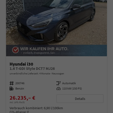
Hyundai i30
1.6 T-GDI Style DCT7 MJ26
unverbindliche Lieferzeit:
4 Monate
Neuwagen
Fahrzeugnummer
200746
Getriebe
Automatik
Kraftstoff
Benzin
Leistung
110 kW (150 PS)
26.235,– €
Details
incl. 19% MwSt.
Verbrauch kombiniert:
6,90 l/100km
CO
-Klasse:
E