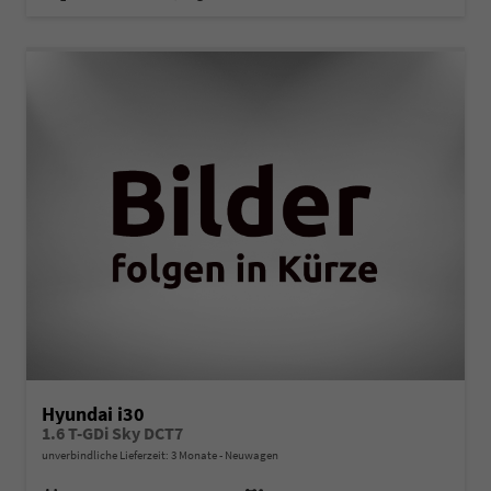
Hyundai i30
1.6 T-GDi Sky DCT7
unverbindliche Lieferzeit:
3 Monate
Neuwagen