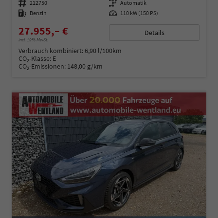
Fahrzeugnummer
212750
Getriebe
Automatik
Kraftstoff
Benzin
Leistung
110 kW (150 PS)
27.955,– €
Details
incl. 19% MwSt.
Verbrauch kombiniert:
6,90 l/100km
CO
-Klasse:
E
2
CO
-Emissionen:
148,00 g/km
2