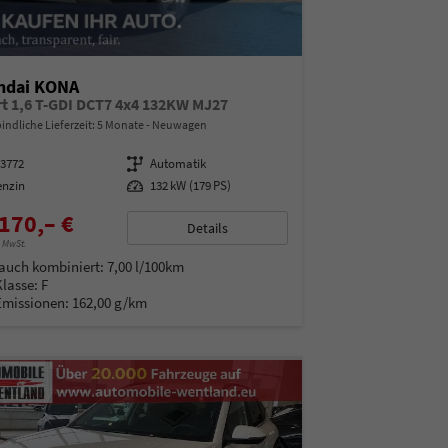
ndai KONA
t 1,6 T-GDI DCT7 4x4 132KW MJ27
indliche Lieferzeit:
5 Monate
Neuwagen
13772
Getriebe
Automatik
enzin
Leistung
132 kW (179 PS)
170,– €
Details
% MwSt.
auch kombiniert:
7,00 l/100km
Klasse:
F
Emissionen:
162,00 g/km