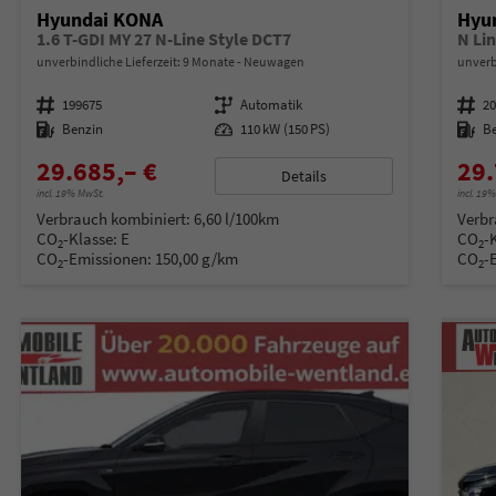
Hyundai KONA
Hyu
1.6 T-GDI MY 27 N-Line Style DCT7
N Li
unverbindliche Lieferzeit:
9 Monate
Neuwagen
unverb
Fahrzeugnummer
199675
Getriebe
Automatik
Fahrzeugnummer
2
Kraftstoff
Benzin
Leistung
110 kW (150 PS)
Kraftstoff
B
29.685,– €
29.
Details
incl. 19% MwSt.
incl. 19
Verbrauch kombiniert:
6,60 l/100km
Verbr
CO
-Klasse:
E
CO
-
2
2
CO
-Emissionen:
150,00 g/km
CO
-
2
2