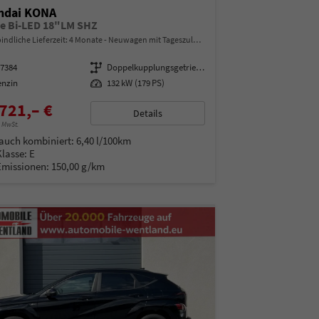
ndai KONA
ne Bi-LED 18"LM SHZ
indliche Lieferzeit:
4 Monate
Neuwagen mit Tageszulassung
07384
Getriebe
Doppelkupplungsgetriebe (DSG)
enzin
Leistung
132 kW (179 PS)
721,– €
Details
% MwSt.
auch kombiniert:
6,40 l/100km
Klasse:
E
Emissionen:
150,00 g/km