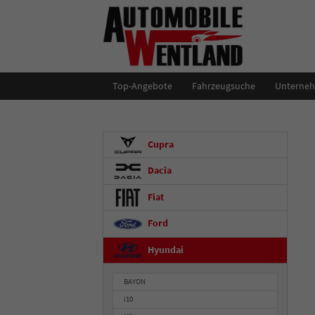
Top-Angebote
Fahrzeugsuche
Unterne
Cupra
Dacia
Fiat
Ford
Hyundai
BAYON
i10