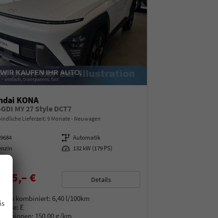
ndai KONA
T-GDI MY 27 Style DCT7
indliche Lieferzeit:
9 Monate
Neuwagen
99684
Getriebe
Automatik
enzin
Leistung
132 kW (179 PS)
355,– €
Details
.
% MwSt.
auch kombiniert:
6,40 l/100km
is
Klasse:
E
Emissionen:
150,00 g/km