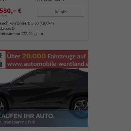
580,– €
Details
% MwSt.
auch kombiniert:
5,80 l/100km
Klasse:
D
Emissionen:
132,00 g/km