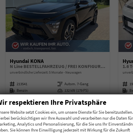
Hyundai KONA
Hyu
N Line BESTELLFAHRZEUG / FREI KONFIGURIERBAR
1.6 
unverbindliche Lieferzeit:
5 Monate
Neuwagen
unverb
Fahrzeugnummer
213541
Getriebe
Autom. 7-Gang
Fahrzeugnummer
1
Kraftstoff
Benzin
Leistung
132 kW (179 PS)
Kraftstoff
B
Kilometerstand
10 km
ir respektieren Ihre Privatsphäre
29.289,99 €
29.
Details
nsere Website setzt Cookies ein, um unsere Dienste für Sie bereitzustellen
incl. 19% MwSt.
incl. 19
ierbei berücksichtigen wir Ihre Auswahl und verarbeiten nur die Daten für
Verbrauch kombiniert:
6,90 l/100km
Verbr
arketing, Analytics und Personalisierung, für die Sie uns Ihr Einverständn
CO
-Klasse:
E
CO
-
2
2
eben. Sie können Ihre Einwilligung jederzeit mit Wirkung für die Zukunft
CO
-Emissionen:
155,00 g/km
CO
-