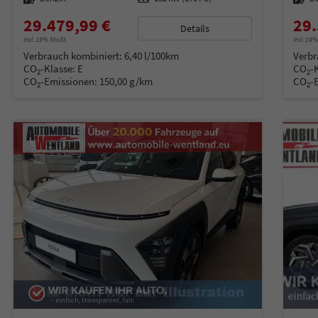
29.479,99 €
29.
Details
incl. 19% MwSt.
incl. 19
Verbrauch kombiniert:
6,40 l/100km
Verbr
CO
-Klasse:
E
CO
-
2
2
CO
-Emissionen:
150,00 g/km
CO
-
2
2