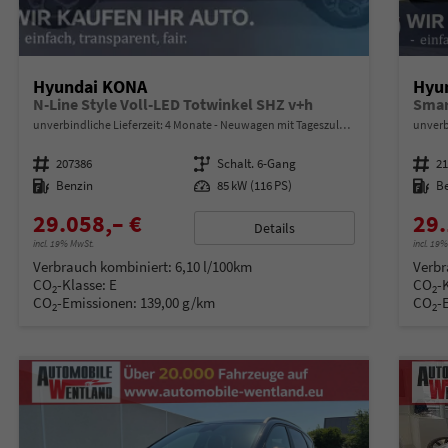
Hyundai KONA
Hyu
N-Line Style Voll-LED Totwinkel SHZ v+h
Smar
unverbindliche Lieferzeit:
4 Monate
Neuwagen mit Tageszulassung
unverb
Fahrzeugnummer
207386
Getriebe
Schalt. 6-Gang
Fahrzeugnummer
2
Kraftstoff
Benzin
Leistung
85 kW (116 PS)
Kraftstoff
B
29.058,– €
29.
Details
incl. 19% MwSt.
incl. 19
Verbrauch kombiniert:
6,10 l/100km
Verbr
CO
-Klasse:
E
CO
-
2
2
CO
-Emissionen:
139,00 g/km
CO
-
2
2