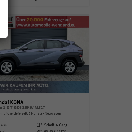
ndai KONA
e 1,0 T-GDI 85KW MJ27
indliche Lieferzeit:
5 Monate
Neuwagen
13776
Getriebe
Schalt. 6-Gang
enzin
Leistung
85 kW (116 PS)