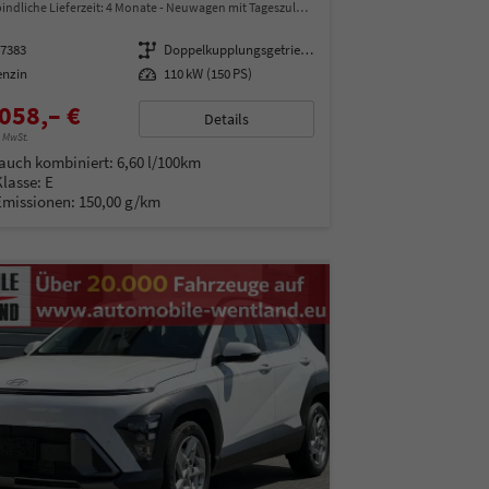
indliche Lieferzeit:
4 Monate
Neuwagen mit Tageszulassung
07383
Getriebe
Doppelkupplungsgetriebe (DSG)
enzin
Leistung
110 kW (150 PS)
058,– €
Details
% MwSt.
auch kombiniert:
6,60 l/100km
Klasse:
E
Emissionen:
150,00 g/km