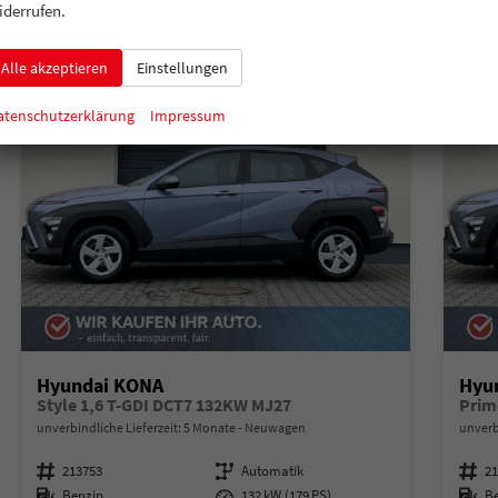
2
2
iderrufen.
Alle akzeptieren
Einstellungen
atenschutzerklärung
Impressum
Hyundai KONA
Hyu
Style 1,6 T-GDI DCT7 132KW MJ27
Prim
unverbindliche Lieferzeit:
5 Monate
Neuwagen
unverb
Fahrzeugnummer
213753
Getriebe
Automatik
Fahrzeugnummer
2
Kraftstoff
Benzin
Leistung
132 kW (179 PS)
Kraftstoff
B