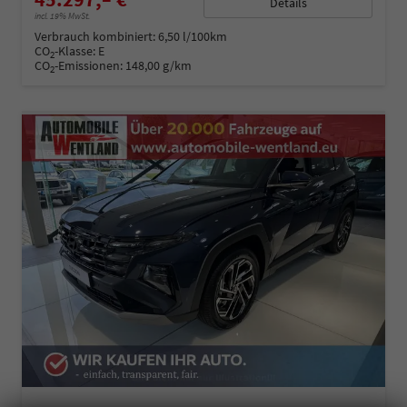
Details
incl. 19% MwSt.
Verbrauch kombiniert:
6,50 l/100km
CO
-Klasse:
E
2
CO
-Emissionen:
148,00 g/km
2