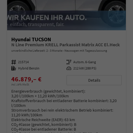
Hyundai TUCSON
N Line Premium KRELL Parkassist Matrix ACC El.Heck
unverbindliche Lieferzeit: 2 - 3 Monate
Neuwagen mit Tageszulassung
Fahrzeugnummer
215714
Getriebe
Autom. 6-Gang
Kraftstoff
Hybrid Benzin
Leistung
212 kW (288 PS)
46.879,– €
Details
incl. 19% MwSt.
Energieverbrauch (gewichtet, kombiniert):
3,20 l/100km + 11,20 kWh/100km
Kraftstoffverbrauch bei entladener Batterie kombiniert:
3,20
l/100km
Stromverbrauch bei rein elektrischem Betrieb kombiniert:
11,20 kWh/100km
Elektrische Reichweite (EAER):
63 km
CO
-Klasse (gewichtet, kombiniert):
B
2
CO
-Klasse bei entladener Batterie:
B
2