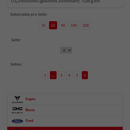
CO
-Emissionen (gewichtet, kombiniert):
73,00 g/km
2
Datensätze pro Seite:
10
20
50
100
250
Seite:
Seiten:
1
...
3
4
5
6
Cupra
Dacia
Ford