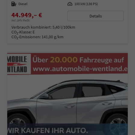
Kraftstoff
Diesel
Leistung
100 kW (136 PS)
44.949,– €
Details
incl. 19% MwSt.
Verbrauch kombiniert:
5,40 l/100km
CO
-Klasse:
E
2
CO
-Emissionen:
141,00 g/km
2