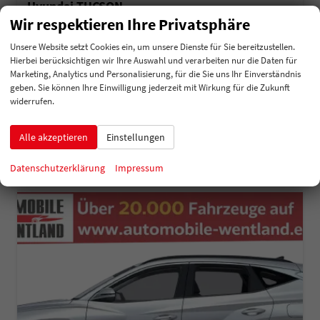
Hyundai TUCSON
1.6 CRDi MHEV 48V MJ27 N-Line Premium DCT7 4WD
Wir respektieren Ihre Privatsphäre
unverbindliche Lieferzeit:
5 Monate
Neuwagen
Unsere Website setzt Cookies ein, um unsere Dienste für Sie bereitzustellen.
Hierbei berücksichtigen wir Ihre Auswahl und verarbeiten nur die Daten für
Fahrzeugnummer
208232
Getriebe
Automatik
Marketing, Analytics und Personalisierung, für die Sie uns Ihr Einverständnis
Kraftstoff
Diesel
Leistung
100 kW (136 PS)
geben. Sie können Ihre Einwilligung jederzeit mit Wirkung für die Zukunft
45.425,– €
widerrufen.
Details
incl. 19% MwSt.
Verbrauch kombiniert:
5,70 l/100km
Alle akzeptieren
Einstellungen
CO
-Klasse:
F
2
CO
-Emissionen:
169,00 g/km
2
Datenschutzerklärung
Impressum