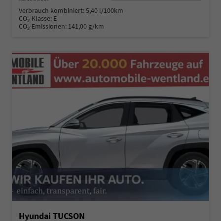
Verbrauch kombiniert:
5,40 l/100km
CO
-Klasse:
E
2
CO
-Emissionen:
141,00 g/km
2
Hyundai TUCSON