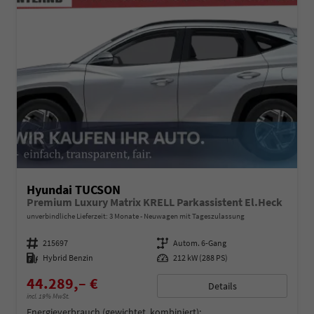
Hyundai TUCSON
Premium Luxury Matrix KRELL Parkassistent El.Heck
unverbindliche Lieferzeit: 3 Monate
Neuwagen mit Tageszulassung
Fahrzeugnummer
215697
Getriebe
Autom. 6-Gang
Kraftstoff
Hybrid Benzin
Leistung
212 kW (288 PS)
44.289,– €
Details
incl. 19% MwSt.
Energieverbrauch (gewichtet, kombiniert):