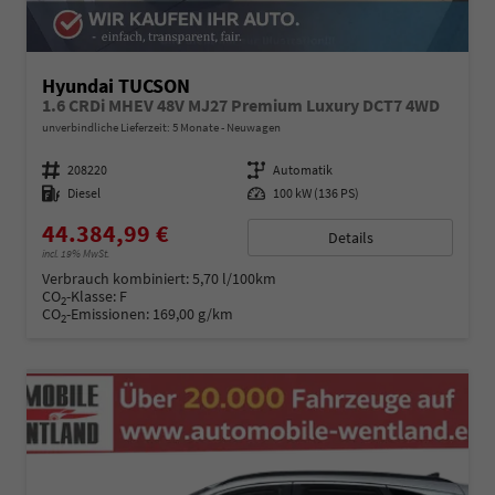
Hyundai TUCSON
1.6 CRDi MHEV 48V MJ27 Premium Luxury DCT7 4WD
unverbindliche Lieferzeit:
5 Monate
Neuwagen
Fahrzeugnummer
208220
Getriebe
Automatik
Kraftstoff
Diesel
Leistung
100 kW (136 PS)
44.384,99 €
Details
incl. 19% MwSt.
Verbrauch kombiniert:
5,70 l/100km
CO
-Klasse:
F
2
CO
-Emissionen:
169,00 g/km
2