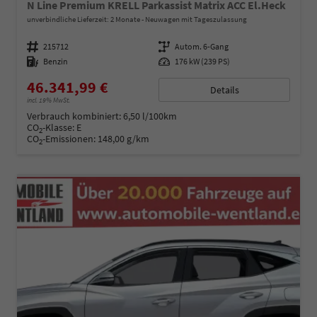
N Line Premium KRELL Parkassist Matrix ACC El.Heck
unverbindliche Lieferzeit: 2 Monate
Neuwagen mit Tageszulassung
Fahrzeugnummer
215712
Getriebe
Autom. 6-Gang
Kraftstoff
Benzin
Leistung
176 kW (239 PS)
46.341,99 €
Details
incl. 19% MwSt.
Verbrauch kombiniert:
6,50 l/100km
CO
-Klasse:
E
2
CO
-Emissionen:
148,00 g/km
2