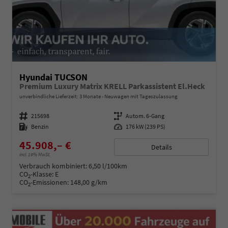
Hyundai TUCSON
Premium Luxury Matrix KRELL Parkassistent El.Heck
unverbindliche Lieferzeit: 3 Monate
Neuwagen mit Tageszulassung
Fahrzeugnummer
215698
Getriebe
Autom. 6-Gang
Kraftstoff
Benzin
Leistung
176 kW (239 PS)
45.908,– €
Details
incl. 19% MwSt.
Verbrauch kombiniert:
6,50 l/100km
CO
-Klasse:
E
2
CO
-Emissionen:
148,00 g/km
2