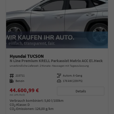
Hyundai TUCSON
N Line Premium KRELL Parkassist Matrix ACC El.Heck
unverbindliche Lieferzeit: 2 Monate
Neuwagen mit Tageszulassung
Fahrzeugnummer
215711
Getriebe
Autom. 6-Gang
Kraftstoff
Benzin
Leistung
176 kW (239 PS)
44.600,99 €
Details
incl. 19% MwSt.
Verbrauch kombiniert:
5,60 l/100km
CO
-Klasse:
D
2
CO
-Emissionen:
126,00 g/km
2