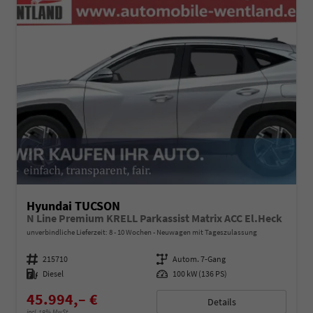
Hyundai TUCSON
N Line Premium KRELL Parkassist Matrix ACC El.Heck
unverbindliche Lieferzeit: 8 - 10 Wochen
Neuwagen mit Tageszulassung
Fahrzeugnummer
215710
Getriebe
Autom. 7-Gang
Kraftstoff
Diesel
Leistung
100 kW (136 PS)
45.994,– €
Details
incl. 19% MwSt.