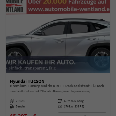
Hyundai TUCSON
Premium Luxury Matrix KRELL Parkassistent El.Heck
unverbindliche Lieferzeit: 2 Monate
Neuwagen mit Tageszulassung
Fahrzeugnummer
215696
Getriebe
Autom. 6-Gang
Kraftstoff
Benzin
Leistung
176 kW (239 PS)
45.297,– €