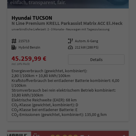
Hyundai TUCSON
N Line Premium KRELL Parkassist Matrix ACC El.Heck
unverbindliche Lieferzeit: 2 - 3 Monate
Neuwagen mit Tageszulassung
Fahrzeugnummer
215713
Getriebe
Autom. 6-Gang
Kraftstoff
Hybrid Benzin
Leistung
212 kW (288 PS)
45.259,99 €
Details
incl. 19% MwSt.
Energieverbrauch (gewichtet, kombiniert):
2,80 l/100km + 10,80 kWh/100km
Kraftstoffverbrauch bei entladener Batterie kombiniert:
6,00
l/100km
Stromverbrauch bei rein elektrischem Betrieb kombiniert:
10,80 kWh/100km
Elektrische Reichweite (EAER):
68 km
CO
-Klasse (gewichtet, kombiniert):
D
2
CO
-Klasse bei entladener Batterie:
E
2
CO
-Emissionen (gewichtet, kombiniert):
135,00 g/km
2