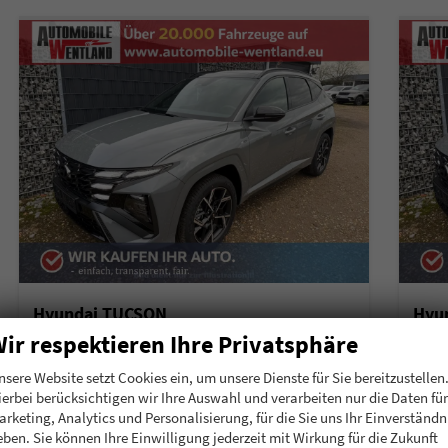
Hyundai TUCSON
Hyu
1.6 T 48V DCT N-Line Assist - Sitz Pack UWB
1.6 
ir respektieren Ihre Privatsphäre
unverbindliche Lieferzeit:
6 Wochen
Neuwagen
unverb
nsere Website setzt Cookies ein, um unsere Dienste für Sie bereitzustellen
Fahrzeugnummer
207660
Getriebe
Automatik
Fahrzeugnummer
2
ierbei berücksichtigen wir Ihre Auswahl und verarbeiten nur die Daten für
Kraftstoff
Benzin
Leistung
118 kW (160 PS)
Kraftstoff
Di
arketing, Analytics und Personalisierung, für die Sie uns Ihr Einverständn
eben. Sie können Ihre Einwilligung jederzeit mit Wirkung für die Zukunft