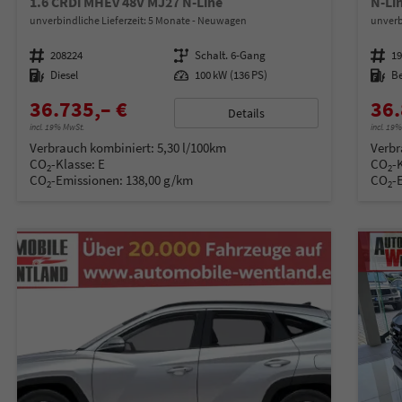
1.6 CRDi MHEv 48V MJ27 N-Line
N-Li
unverbindliche Lieferzeit:
5 Monate
Neuwagen
unverb
Fahrzeugnummer
208224
Getriebe
Schalt. 6-Gang
Fahrzeugnummer
1
Kraftstoff
Diesel
Leistung
100 kW (136 PS)
Kraftstoff
B
36.735,– €
36.
Details
incl. 19% MwSt.
incl. 19
Verbrauch kombiniert:
5,30 l/100km
Verbr
CO
-Klasse:
E
CO
-
2
2
CO
-Emissionen:
138,00 g/km
CO
-
2
2