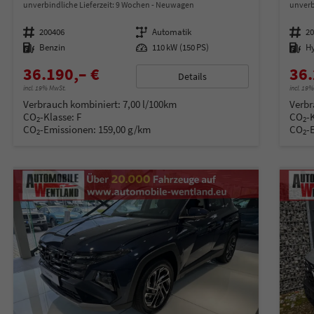
unverbindliche Lieferzeit:
9 Wochen
Neuwagen
unverb
Fahrzeugnummer
200406
Getriebe
Automatik
Fahrzeugnummer
2
Kraftstoff
Benzin
Leistung
110 kW (150 PS)
Kraftstoff
H
36.190,– €
36.
Details
incl. 19% MwSt.
incl. 19
Verbrauch kombiniert:
7,00 l/100km
Verbr
CO
-Klasse:
F
CO
-
2
2
CO
-Emissionen:
159,00 g/km
CO
-
2
2