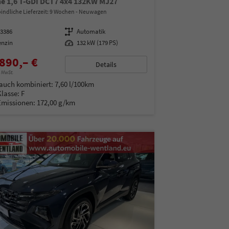
ne 1,6 T-GDI DCT7 4x4 132KW MJ27
indliche Lieferzeit:
9 Wochen
Neuwagen
93386
Getriebe
Automatik
enzin
Leistung
132 kW (179 PS)
890,– €
Details
% MwSt.
auch kombiniert:
7,60 l/100km
Klasse:
F
Emissionen:
172,00 g/km