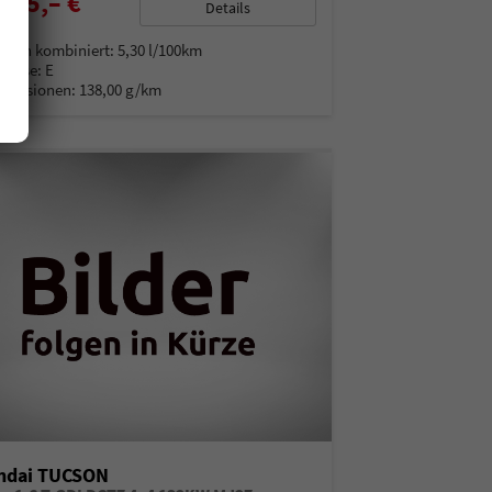
715,– €
Details
% MwSt.
auch kombiniert:
5,30 l/100km
Klasse:
E
Emissionen:
138,00 g/km
ndai TUCSON