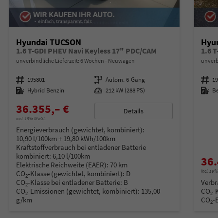
Hyundai TUCSON
Hyu
1.6 T-GDI PHEV Navi Keyless 17" PDC/CAM
1.6 
unverbindliche Lieferzeit:
6 Wochen
Neuwagen
unverb
Fahrzeugnummer
195801
Getriebe
Autom. 6-Gang
Fahrzeugnummer
1
Kraftstoff
Hybrid Benzin
Leistung
212 kW (288 PS)
Kraftstoff
B
36.355,– €
Details
incl. 19% MwSt.
Energieverbrauch (gewichtet, kombiniert):
10,90 l/100km + 19,80 kWh/100km
Kraftstoffverbrauch bei entladener Batterie
kombiniert:
6,10 l/100km
36.
Elektrische Reichweite (EAER):
70 km
incl. 19
CO
-Klasse (gewichtet, kombiniert):
D
2
CO
-Klasse bei entladener Batterie:
B
Verbr
2
CO
-Emissionen (gewichtet, kombiniert):
135,00
CO
-
2
2
g/km
CO
-
2