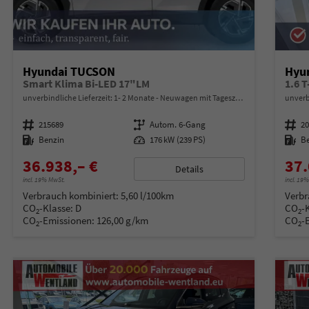
Hyundai TUCSON
Hyu
Smart Klima Bi-LED 17"LM
1.6 
unverbindliche Lieferzeit: 1- 2 Monate
Neuwagen mit Tageszulassung
unverb
Fahrzeugnummer
215689
Getriebe
Autom. 6-Gang
Fahrzeugnummer
2
Kraftstoff
Benzin
Leistung
176 kW (239 PS)
Kraftstoff
B
36.938,– €
37.
Details
incl. 19% MwSt.
incl. 19
Verbrauch kombiniert:
5,60 l/100km
Verbr
CO
-Klasse:
D
CO
-
2
2
CO
-Emissionen:
126,00 g/km
CO
-
2
2