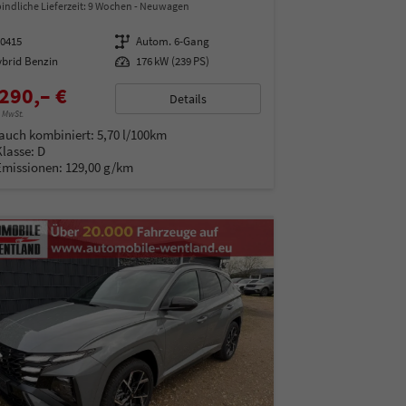
indliche Lieferzeit:
9 Wochen
Neuwagen
00415
Getriebe
Autom. 6-Gang
ybrid Benzin
Leistung
176 kW (239 PS)
290,– €
Details
% MwSt.
auch kombiniert:
5,70 l/100km
Klasse:
D
Emissionen:
129,00 g/km