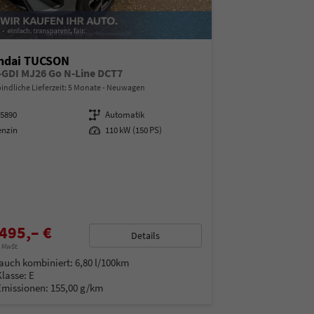
ndai TUCSON
T-GDI MJ26 Go N-Line DCT7
indliche Lieferzeit:
5 Monate
Neuwagen
95890
Getriebe
Automatik
enzin
Leistung
110 kW (150 PS)
495,– €
Details
% MwSt.
auch kombiniert:
6,80 l/100km
Klasse:
E
Emissionen:
155,00 g/km