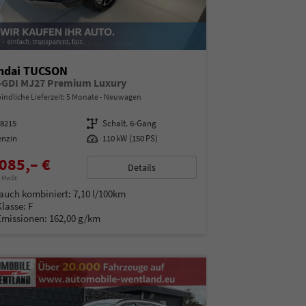
ndai TUCSON
T-GDI MJ27 Premium Luxury
indliche Lieferzeit:
5 Monate
Neuwagen
08215
Getriebe
Schalt. 6-Gang
enzin
Leistung
110 kW (150 PS)
085,– €
Details
% MwSt.
auch kombiniert:
7,10 l/100km
Klasse:
F
Emissionen:
162,00 g/km