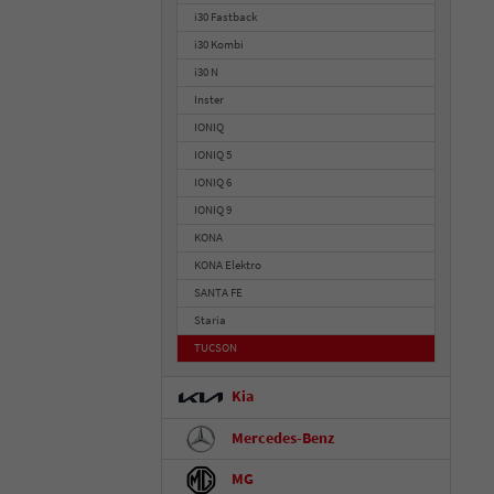
i30 Fastback
i30 Kombi
i30 N
Inster
IONIQ
IONIQ 5
IONIQ 6
IONIQ 9
KONA
KONA Elektro
SANTA FE
Staria
TUCSON
Kia
Mercedes-Benz
MG