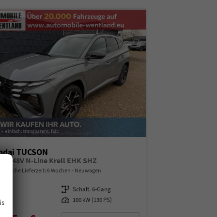
ndai TUCSON
CRDi 48V N-Line Krell EHK SHZ
indliche Lieferzeit:
6 Wochen
Neuwagen
.
07668
Getriebe
Schalt. 6-Gang
esel
Leistung
100 kW (136 PS)
is