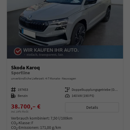
Skoda Karoq
Sportline
unverbindliche Lieferzeit: 4-7 Monate
Neuwagen
Fahrzeugnummer
197453
Getriebe
Doppelkupplungsgetriebe (DSG)
Kraftstoff
Benzin
Leistung
140 kW (190 PS)
38.700,– €
Details
incl. 19% MwSt.
Verbrauch kombiniert:
7,50 l/100km
CO
-Klasse:
F
2
CO
-Emissionen:
171,00 g/km
2