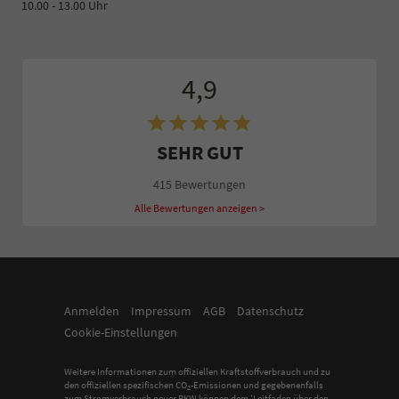
10.00 - 13.00 Uhr
4,9
SEHR GUT
415 Bewertungen
Alle Bewertungen anzeigen >
Anmelden
Impressum
AGB
Datenschutz
Cookie-Einstellungen
Weitere Informationen zum offiziellen Kraftstoffverbrauch und zu
den offiziellen spezifischen CO
-Emissionen und gegebenenfalls
2
zum Stromverbrauch neuer PKW können dem 'Leitfaden über den