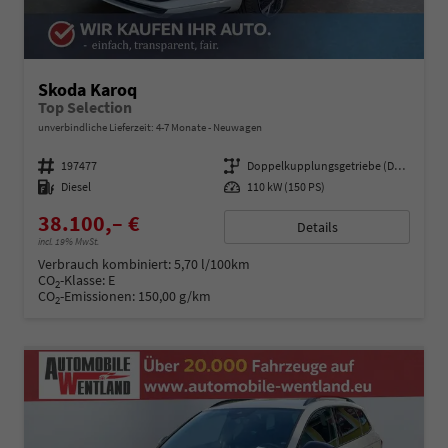
Skoda Karoq
Top Selection
unverbindliche Lieferzeit: 4-7 Monate
Neuwagen
Fahrzeugnummer
197477
Getriebe
Doppelkupplungsgetriebe (DSG)
Kraftstoff
Diesel
Leistung
110 kW (150 PS)
38.100,– €
Details
incl. 19% MwSt.
Verbrauch kombiniert:
5,70 l/100km
CO
-Klasse:
E
2
CO
-Emissionen:
150,00 g/km
2