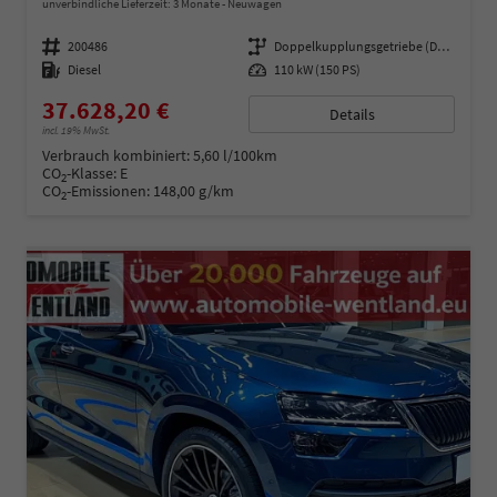
unverbindliche Lieferzeit:
3 Monate
Neuwagen
Fahrzeugnummer
200486
Getriebe
Doppelkupplungsgetriebe (DSG)
Kraftstoff
Diesel
Leistung
110 kW (150 PS)
37.628,20 €
Details
incl. 19% MwSt.
Verbrauch kombiniert:
5,60 l/100km
CO
-Klasse:
E
2
CO
-Emissionen:
148,00 g/km
2