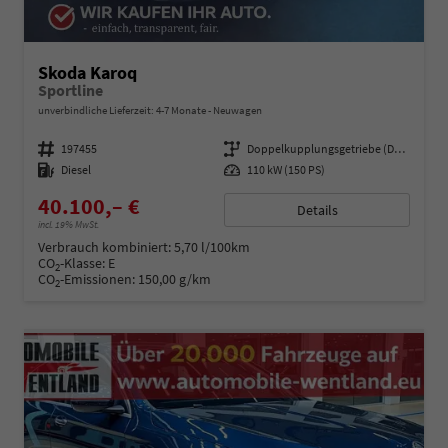
Skoda Karoq
Sportline
unverbindliche Lieferzeit: 4-7 Monate
Neuwagen
Fahrzeugnummer
197455
Getriebe
Doppelkupplungsgetriebe (DSG)
Kraftstoff
Diesel
Leistung
110 kW (150 PS)
40.100,– €
Details
incl. 19% MwSt.
Verbrauch kombiniert:
5,70 l/100km
CO
-Klasse:
E
2
CO
-Emissionen:
150,00 g/km
2