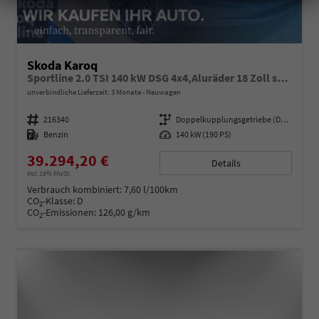
Skoda Karoq
Sportline 2.0 TSI 140 kW DSG 4x4,Aluräder 18 Zoll schwarz, Sonderfarbe Stahlgrau,Phone Box, Klimaauromatik,LED MATRIX, dynamische Blinkleuchten,Drive Mode Seledct, Kessy Full, Navigation, Sun Set,Rückkamera, PDC,LED , 4J. Grantie, Virt. Cockpit
unverbindliche Lieferzeit:
3 Monate
Neuwagen
Fahrzeugnummer
216340
Getriebe
Doppelkupplungsgetriebe (DSG)
Kraftstoff
Benzin
Leistung
140 kW (190 PS)
39.294,20 €
Details
incl. 19% MwSt.
Verbrauch kombiniert:
7,60 l/100km
CO
-Klasse:
D
2
CO
-Emissionen:
126,00 g/km
2