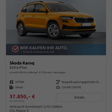
Skoda Karoq
Extra Plus
unverbindliche Lieferzeit: 4-7 Monate
Neuwagen
Fahrzeugnummer
197500
Getriebe
Doppelkupplungsgetriebe (DSG)
Kraftstoff
Diesel
Leistung
110 kW (150 PS)
37.850,– €
Details
incl. 19% MwSt.
Verbrauch kombiniert:
5,70 l/100km
CO
-Klasse:
E
2