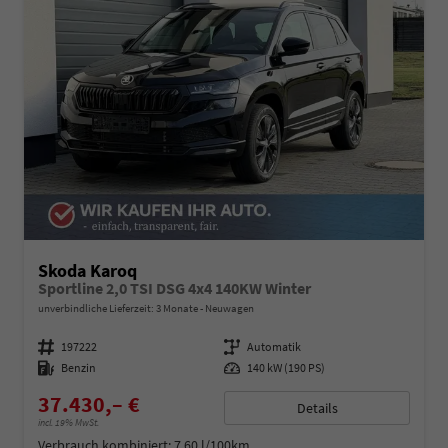
Skoda Karoq
Sportline 2,0 TSI DSG 4x4 140KW Winter
unverbindliche Lieferzeit:
3 Monate
Neuwagen
Fahrzeugnummer
197222
Getriebe
Automatik
Kraftstoff
Benzin
Leistung
140 kW (190 PS)
37.430,– €
Details
incl. 19% MwSt.
Verbrauch kombiniert:
7,60 l/100km