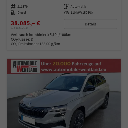
Fahrzeugnummer
211879
Getriebe
Automatik
Kraftstoff
Diesel
Leistung
110 kW (150 PS)
38.085,– €
Details
incl. 19% MwSt.
Verbrauch kombiniert:
5,10 l/100km
CO
-Klasse:
D
2
CO
-Emissionen:
133,00 g/km
2