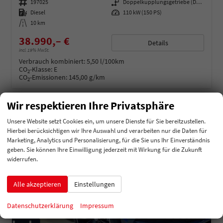
Fahrzeugnummer
197025
Getriebe
Doppelkupplungsgetriebe (DSG)
Kraftstoff
Diesel
Leistung
110 kW (150 PS)
Kilometerstand
10 km
38.990,– €
Details
incl. 19% MwSt.
Verbrauch kombiniert:
5,50 l/100km
CO
-Klasse:
E
2
CO
-Emissionen:
145,00 g/km
2
Wir respektieren Ihre Privatsphäre
Unsere Website setzt Cookies ein, um unsere Dienste für Sie bereitzustellen.
Hierbei berücksichtigen wir Ihre Auswahl und verarbeiten nur die Daten für
Marketing, Analytics und Personalisierung, für die Sie uns Ihr Einverständnis
geben. Sie können Ihre Einwilligung jederzeit mit Wirkung für die Zukunft
widerrufen.
Alle akzeptieren
Einstellungen
Datenschutzerklärung
Impressum