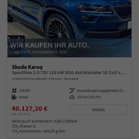
Skoda Karoq
Sportline 2.0 TDI 110 kW DSG 4x4 Aluräder 18 Zoll schwarz, Sonderfarbe Stahlgrau,Phone Box, Klimaauromatik,LED MATRIX, dynamische Blinkleuchten,Drive Mode Seledct, Kessy Full, Navigation, Sun Set,Rückkamera, PDC,LED , 4J. Grantie, Virt. Cockpit
unverbindliche Lieferzeit:
3 Monate
Neuwagen
Fahrzeugnummer
216343
Getriebe
Doppelkupplungsgetriebe (DSG)
Kraftstoff
Diesel
Leistung
110 kW (150 PS)
40.127,20 €
Details
incl. 19% MwSt.
Verbrauch kombiniert:
5,60 l/100km
CO
-Klasse:
E
2
CO
-Emissionen:
148,00 g/km
2