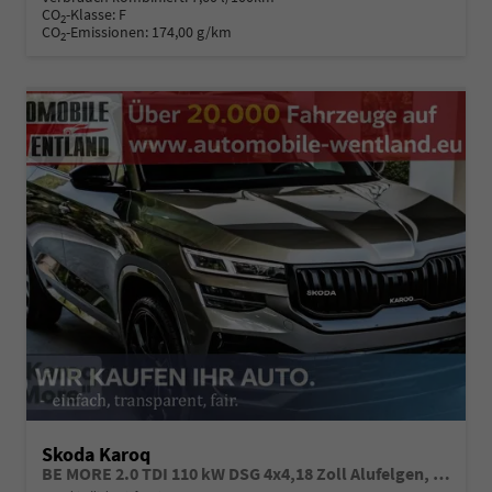
CO
-Klasse:
F
2
CO
-Emissionen:
174,00 g/km
2
Skoda Karoq
BE MORE 2.0 TDI 110 kW DSG 4x4,18 Zoll Alufelgen, Reserverad, Rückkamera, Kessy Full, PDC 4+H, Klimaautomatik, Licht & Sicht Paket, Metallfarbe, Heckspoiler, Sun Set, Ambiente Light, LED, 4 Jahre Garantie