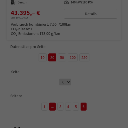
Kraftstoff
Benzin
Leistung
140 kW (190 PS)
43.395,– €
Details
incl. 19% MwSt.
Verbrauch kombiniert:
7,60 l/100km
CO
-Klasse:
F
2
CO
-Emissionen:
173,00 g/km
2
Datensätze pro Seite:
10
20
50
100
250
Seite:
Seiten:
1
...
3
4
5
6