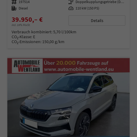
Fahrzeugnummer
197514
Getriebe
Doppelkupplungsgetriebe (DSG)
Kraftstoff
Diesel
Leistung
110 kW (150 PS)
39.950,– €
Details
incl. 19% MwSt.
Verbrauch kombiniert:
5,70 l/100km
CO
-Klasse:
E
2
CO
-Emissionen:
150,00 g/km
2