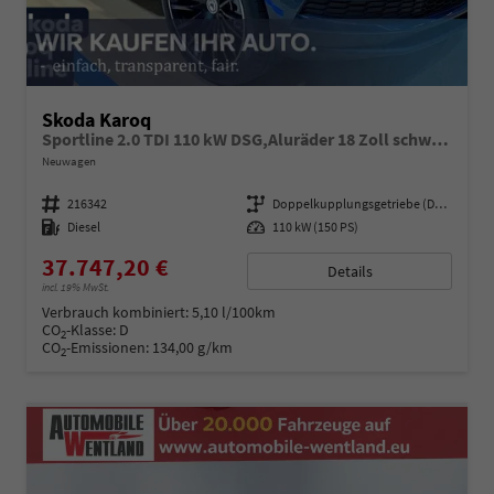
Skoda Karoq
Sportline 2.0 TDI 110 kW DSG,Aluräder 18 Zoll schwarz, Sonderfarbe Stahlgrau,Phone Box, Klimaauromatik,LED MATRIX, dynamische Blinkleuchten,Drive Mode Seledct, Kessy Full, Navigation, Sun Set,Rückkamera, PDC,LED , 4J. Grantie, Virt. Cockpit
Neuwagen
Fahrzeugnummer
216342
Getriebe
Doppelkupplungsgetriebe (DSG)
Kraftstoff
Diesel
Leistung
110 kW (150 PS)
37.747,20 €
Details
incl. 19% MwSt.
Verbrauch kombiniert:
5,10 l/100km
CO
-Klasse:
D
2
CO
-Emissionen:
134,00 g/km
2