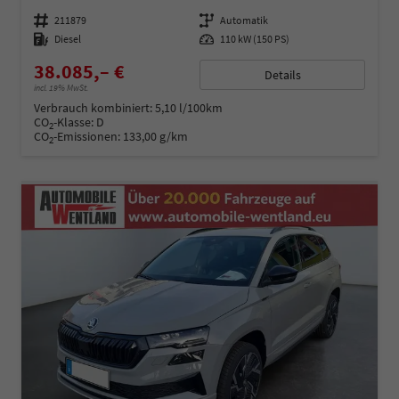
Fahrzeugnummer
211879
Getriebe
Automatik
Kraftstoff
Diesel
Leistung
110 kW (150 PS)
38.085,– €
Details
incl. 19% MwSt.
Verbrauch kombiniert:
5,10 l/100km
CO
-Klasse:
D
2
CO
-Emissionen:
133,00 g/km
2