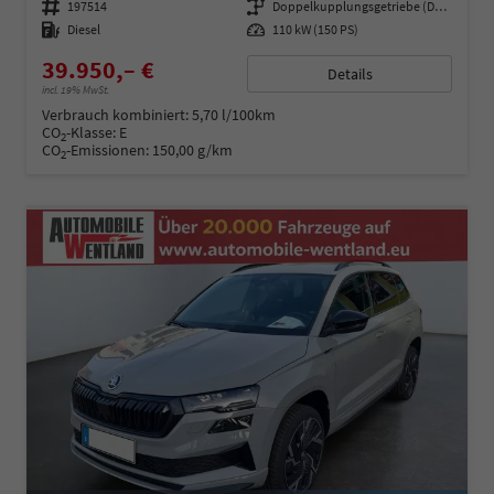
Fahrzeugnummer
197514
Getriebe
Doppelkupplungsgetriebe (DSG)
Kraftstoff
Diesel
Leistung
110 kW (150 PS)
39.950,– €
Details
incl. 19% MwSt.
Verbrauch kombiniert:
5,70 l/100km
CO
-Klasse:
E
2
CO
-Emissionen:
150,00 g/km
2