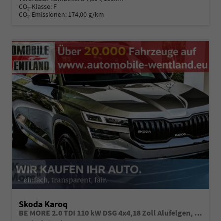
CO
-Klasse:
F
2
CO
-Emissionen:
174,00 g/km
2
Skoda Karoq
BE MORE 2.0 TDI 110 kW DSG 4x4,18 Zoll Alufelgen, Reserverad, Rückkamera, Kessy Full, PDC 4+H, Klimaautomatik, Licht & Sicht Paket, Metallfarbe, Heckspoiler, Sun Set, Ambiente Light, LED, 4 Jahre Garantie