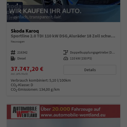
Skoda Karoq
Sportline 2.0 TDI 110 kW DSG,Aluräder 18 Zoll schwarz, Sonderfarbe Stahlgrau,Phone Box, Klimaauromatik,LED MATRIX, dynamische Blinkleuchten,Drive Mode Seledct, Kessy Full, Navigation, Sun Set,Rückkamera, PDC,LED , 4J. Grantie, Virt. Cockpit
Neuwagen
Fahrzeugnummer
216342
Getriebe
Doppelkupplungsgetriebe (DSG)
Kraftstoff
Diesel
Leistung
110 kW (150 PS)
37.747,20 €
Details
incl. 19% MwSt.
Verbrauch kombiniert:
5,10 l/100km
CO
-Klasse:
D
2
CO
-Emissionen:
134,00 g/km
2