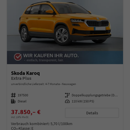
Skoda Karoq
Extra Plus
unverbindliche Lieferzeit: 4-7 Monate
Neuwagen
Fahrzeugnummer
197500
Getriebe
Doppelkupplungsgetriebe (DSG)
Kraftstoff
Diesel
Leistung
110 kW (150 PS)
37.850,– €
Details
incl. 19% MwSt.
Verbrauch kombiniert:
5,70 l/100km
CO
-Klasse:
E
2