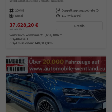
unverbindliche Lieferzeit:
3 Monate
Neuwagen
Fahrzeugnummer
200486
Getriebe
Doppelkupplungsgetriebe (DSG)
Kraftstoff
Diesel
Leistung
110 kW (150 PS)
37.628,20 €
Details
incl. 19% MwSt.
Verbrauch kombiniert:
5,60 l/100km
CO
-Klasse:
E
2
CO
-Emissionen:
148,00 g/km
2