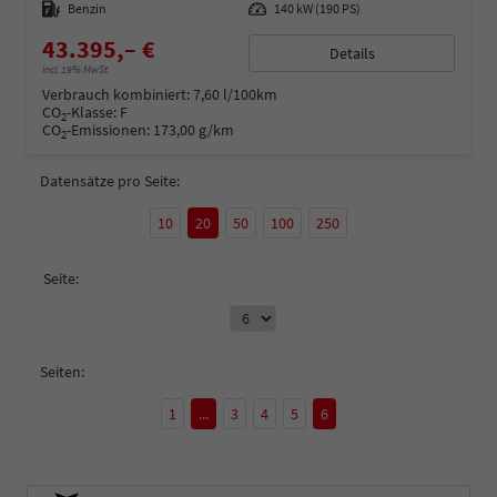
Kraftstoff
Benzin
Leistung
140 kW (190 PS)
43.395,– €
Details
incl. 19% MwSt.
Verbrauch kombiniert:
7,60 l/100km
CO
-Klasse:
F
2
CO
-Emissionen:
173,00 g/km
2
Datensätze pro Seite:
10
20
50
100
250
Seite:
Seiten:
1
...
3
4
5
6