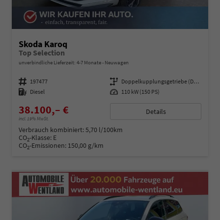
Skoda Karoq
Top Selection
unverbindliche Lieferzeit: 4-7 Monate
Neuwagen
Fahrzeugnummer
197477
Getriebe
Doppelkupplungsgetriebe (DSG)
Kraftstoff
Diesel
Leistung
110 kW (150 PS)
38.100,– €
Details
incl. 19% MwSt.
Verbrauch kombiniert:
5,70 l/100km
CO
-Klasse:
E
2
CO
-Emissionen:
150,00 g/km
2