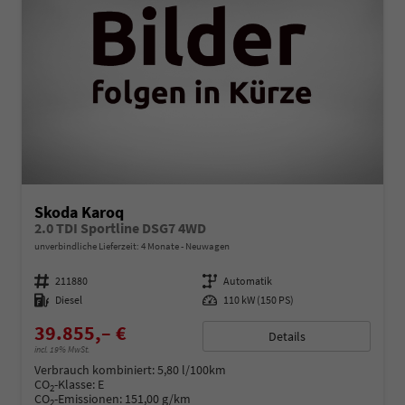
Skoda Karoq
2.0 TDI Sportline DSG7 4WD
unverbindliche Lieferzeit:
4 Monate
Neuwagen
Fahrzeugnummer
211880
Getriebe
Automatik
Kraftstoff
Diesel
Leistung
110 kW (150 PS)
39.855,– €
Details
incl. 19% MwSt.
Verbrauch kombiniert:
5,80 l/100km
CO
-Klasse:
E
2
CO
-Emissionen:
151,00 g/km
2