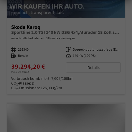
Skoda Karoq
Sportline 2.0 TSI 140 kW DSG 4x4,Aluräder 18 Zoll schwarz, Sonderfarbe Stahlgrau,Phone Box, Klimaauromatik,LED MATRIX, dynamische Blinkleuchten,Drive Mode Seledct, Kessy Full, Navigation, Sun Set,Rückkamera, PDC,LED , 4J. Grantie, Virt. Cockpit
unverbindliche Lieferzeit:
3 Monate
Neuwagen
Fahrzeugnummer
216340
Getriebe
Doppelkupplungsgetriebe (DSG)
Kraftstoff
Benzin
Leistung
140 kW (190 PS)
39.294,20 €
Details
incl. 19% MwSt.
Verbrauch kombiniert:
7,60 l/100km
CO
-Klasse:
D
2
CO
-Emissionen:
126,00 g/km
2