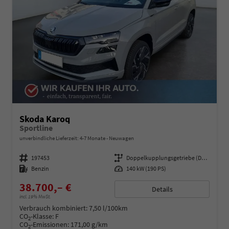
Skoda Karoq
Sportline
unverbindliche Lieferzeit: 4-7 Monate
Neuwagen
Fahrzeugnummer
197453
Getriebe
Doppelkupplungsgetriebe (DSG)
Kraftstoff
Benzin
Leistung
140 kW (190 PS)
38.700,– €
Details
incl. 19% MwSt.
Verbrauch kombiniert:
7,50 l/100km
CO
-Klasse:
F
2
CO
-Emissionen:
171,00 g/km
2