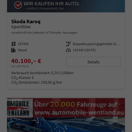
Skoda Karoq
Sportline
unverbindliche Lieferzeit: 4-7 Monate
Neuwagen
Fahrzeugnummer
197455
Getriebe
Doppelkupplungsgetriebe (DSG)
Kraftstoff
Diesel
Leistung
110 kW (150 PS)
40.100,– €
Details
incl. 19% MwSt.
Verbrauch kombiniert:
5,70 l/100km
CO
-Klasse:
E
2
CO
-Emissionen:
150,00 g/km
2