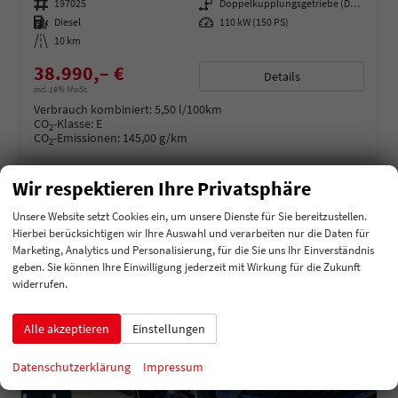
Fahrzeugnummer
197025
Getriebe
Doppelkupplungsgetriebe (DSG)
Kraftstoff
Diesel
Leistung
110 kW (150 PS)
Kilometerstand
10 km
38.990,– €
Details
incl. 19% MwSt.
Verbrauch kombiniert:
5,50 l/100km
CO
-Klasse:
E
2
CO
-Emissionen:
145,00 g/km
2
Wir respektieren Ihre Privatsphäre
Unsere Website setzt Cookies ein, um unsere Dienste für Sie bereitzustellen.
Hierbei berücksichtigen wir Ihre Auswahl und verarbeiten nur die Daten für
Marketing, Analytics und Personalisierung, für die Sie uns Ihr Einverständnis
geben. Sie können Ihre Einwilligung jederzeit mit Wirkung für die Zukunft
widerrufen.
Alle akzeptieren
Einstellungen
Datenschutzerklärung
Impressum