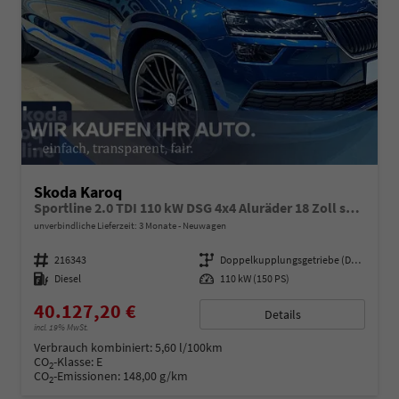
Skoda Karoq
Sportline 2.0 TDI 110 kW DSG 4x4 Aluräder 18 Zoll schwarz, Sonderfarbe Stahlgrau,Phone Box, Klimaauromatik,LED MATRIX, dynamische Blinkleuchten,Drive Mode Seledct, Kessy Full, Navigation, Sun Set,Rückkamera, PDC,LED , 4J. Grantie, Virt. Cockpit
unverbindliche Lieferzeit:
3 Monate
Neuwagen
Fahrzeugnummer
216343
Getriebe
Doppelkupplungsgetriebe (DSG)
Kraftstoff
Diesel
Leistung
110 kW (150 PS)
40.127,20 €
Details
incl. 19% MwSt.
Verbrauch kombiniert:
5,60 l/100km
CO
-Klasse:
E
2
CO
-Emissionen:
148,00 g/km
2