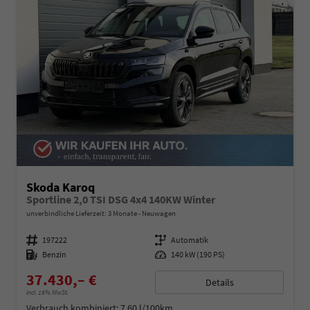
Skoda Karoq
Sportline 2,0 TSI DSG 4x4 140KW Winter
unverbindliche Lieferzeit:
3 Monate
Neuwagen
Fahrzeugnummer
197222
Getriebe
Automatik
Kraftstoff
Benzin
Leistung
140 kW (190 PS)
37.430,– €
Details
incl. 19% MwSt.
Verbrauch kombiniert:
7,60 l/100km