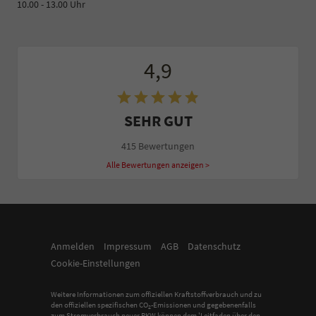
10.00 - 13.00 Uhr
4,9
SEHR GUT
415 Bewertungen
Alle Bewertungen anzeigen >
Anmelden
Impressum
AGB
Datenschutz
Cookie-Einstellungen
Weitere Informationen zum offiziellen Kraftstoffverbrauch und zu
den offiziellen spezifischen CO
-Emissionen und gegebenenfalls
2
zum Stromverbrauch neuer PKW können dem 'Leitfaden über den