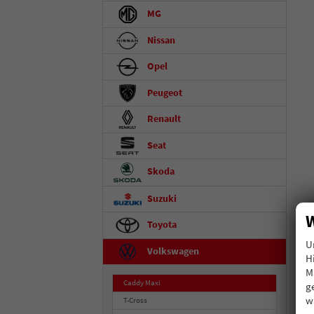
MG
Nissan
Opel
Peugeot
Renault
Seat
Skoda
Suzuki
W
Toyota
U
Volkswagen
H
M
Caddy Maxi
g
w
T-Cross