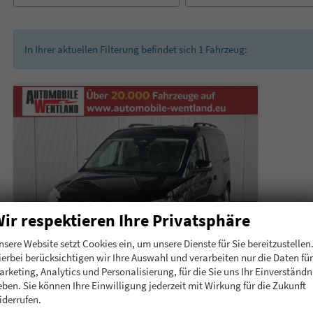
In Ihrer aktuellen Filterung befindet sich
1
Fahrzeug:
ir respektieren Ihre Privatsphäre
nsere Website setzt Cookies ein, um unsere Dienste für Sie bereitzustellen
ierbei berücksichtigen wir Ihre Auswahl und verarbeiten nur die Daten für
arketing, Analytics und Personalisierung, für die Sie uns Ihr Einverständn
eben. Sie können Ihre Einwilligung jederzeit mit Wirkung für die Zukunft
Volkswagen Caddy Maxi
iderrufen.
eHybrid 150 PS Plug-in-Hybrid Life 1.5 PHEV 7 Sitze DSG