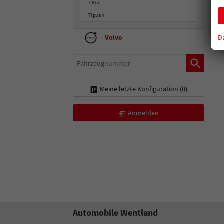
T-Roc
Tiguan
D
Volvo
Fahrzeugnummer
Meine letzte Konfiguration (
0
)
Anmelden
Automobile Wentland