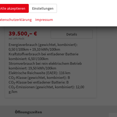
unverbindliche Lieferzeit:
14 Tage
Neuwagen
Alle akzeptieren
Einstellungen
Fahrzeugnummer
214559
Getriebe
Automatik
Kraftstoff
Hybrid Benzin
Außenfarbe
Deep Black
atenschutzerklärung
Impressum
Leistung
110 kW (150 PS)
Kilometerstand
15 km
39.500,– €
Details
incl. 19% MwSt.
Energieverbrauch (gewichtet, kombiniert):
0,50 l/100km + 19,10 kWh/100km
Kraftstoffverbrauch bei entladener Batterie
kombiniert:
6,50 l/100km
Stromverbrauch bei rein elektrischem Betrieb
kombiniert:
19,50 kWh/100km
Elektrische Reichweite (EAER):
116 km
CO
-Klasse (gewichtet, kombiniert):
B
2
CO
-Klasse bei entladener Batterie:
B
2
CO
-Emissionen (gewichtet, kombiniert):
12,00
2
g/km
Öffnungszeiten