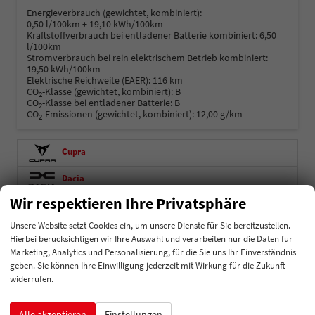
Energieverbrauch (gewichtet, kombiniert):
0,50 l/100km + 19,10 kWh/100km
Kraftstoffverbrauch bei entladener Batterie kombiniert:
6,50
l/100km
Stromverbrauch bei rein elektrischem Betrieb kombiniert:
19,50 kWh/100km
Elektrische Reichweite (EAER):
116 km
CO
-Klasse (gewichtet, kombiniert):
B
2
CO
-Klasse bei entladener Batterie:
B
2
CO
-Emissionen (gewichtet, kombiniert):
12,00 g/km
2
Cupra
Dacia
Wir respektieren Ihre Privatsphäre
Fiat
Unsere Website setzt Cookies ein, um unsere Dienste für Sie bereitzustellen.
Ford
Hierbei berücksichtigen wir Ihre Auswahl und verarbeiten nur die Daten für
Marketing, Analytics und Personalisierung, für die Sie uns Ihr Einverständnis
Hyundai
geben. Sie können Ihre Einwilligung jederzeit mit Wirkung für die Zukunft
widerrufen.
Kia
Mercedes-Benz
Alle akzeptieren
Einstellungen