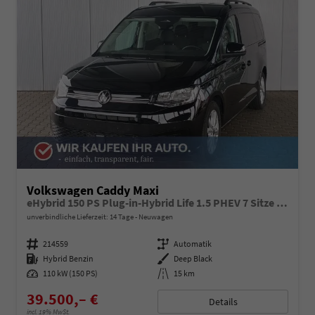
Volkswagen Caddy Maxi
eHybrid 150 PS Plug-in-Hybrid Life 1.5 PHEV 7 Sitze DSG
unverbindliche Lieferzeit:
14 Tage
Neuwagen
Fahrzeugnummer
214559
Getriebe
Automatik
Kraftstoff
Hybrid Benzin
Außenfarbe
Deep Black
Leistung
110 kW (150 PS)
Kilometerstand
15 km
39.500,– €
Details
incl. 19% MwSt.