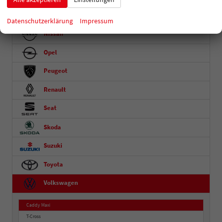
MG
Datenschutzerklärung
Impressum
Nissan
Opel
Peugeot
Renault
Seat
Skoda
Suzuki
Toyota
Volkswagen
Caddy Maxi
T-Cross