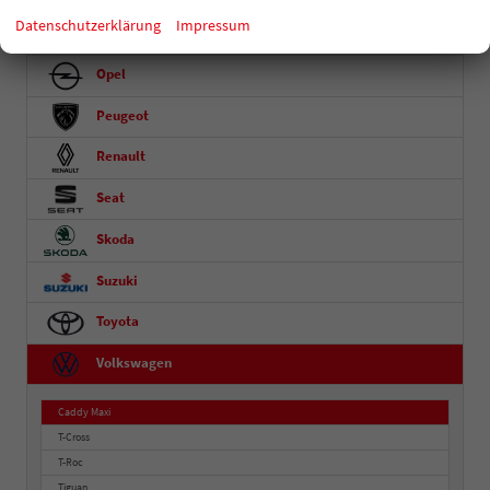
Datenschutzerklärung
Impressum
Nissan
Opel
Peugeot
Renault
Seat
Skoda
Suzuki
Toyota
Volkswagen
Caddy Maxi
T-Cross
T-Roc
Tiguan