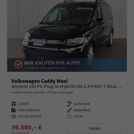
Volkswagen Caddy Maxi
eHybrid 150 PS Plug-in-Hybrid Life 1.5 PHEV 7 Sitze DSG
unverbindliche Lieferzeit:
14 Tage
Neuwagen
Fahrzeugnummer
214559
Getriebe
Automatik
Kraftstoff
Hybrid Benzin
Außenfarbe
Deep Black
Leistung
110 kW (150 PS)
Kilometerstand
15 km
39.500,– €
Details
incl. 19% MwSt.