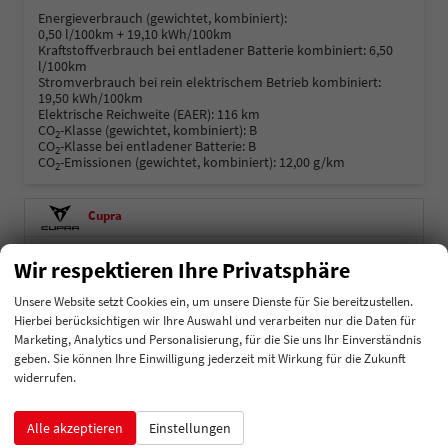
Energieverbrauch (gewichtet, kombiniert):
0,50 l/100km + 19,10 kWh/100km
Kraftstoffverbrauch bei entladener Batterie kombiniert:
6,50
l/100km
Stromverbrauch bei rein elektrischem Betrieb kombiniert:
19,50 kWh/100km
Elektrische Reichweite (EAER):
116 km
CO
-Klasse (gewichtet, kombiniert):
B
2
CO
-Klasse bei entladener Batterie:
B
2
CO
-Emissionen (gewichtet, kombiniert):
12,00 g/km
2
Cupra
Dacia
Wir respektieren Ihre Privatsphäre
Ford
Unsere Website setzt Cookies ein, um unsere Dienste für Sie bereitzustellen.
Hierbei berücksichtigen wir Ihre Auswahl und verarbeiten nur die Daten für
Hyundai
Marketing, Analytics und Personalisierung, für die Sie uns Ihr Einverständnis
geben. Sie können Ihre Einwilligung jederzeit mit Wirkung für die Zukunft
Kia
widerrufen.
Mercedes-Benz
Alle akzeptieren
Einstellungen
MG