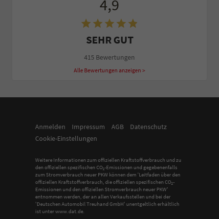
4,9
SEHR GUT
415 Bewertungen
Alle Bewertungen anzeigen >
Anmelden
Impressum
AGB
Datenschutz
Cookie-Einstellungen
Weitere Informationen zum offiziellen Kraftstoffverbrauch und zu
den offiziellen spezifischen CO
-Emissionen und gegebenenfalls
2
zum Stromverbrauch neuer PKW können dem 'Leitfaden über den
offiziellen Kraftstoffverbrauch, die offiziellen spezifischen CO
-
2
Emissionen und den offiziellen Stromverbrauch neuer PKW'
entnommen werden, der an allen Verkaufsstellen und bei der
'Deutschen Automobil Treuhand GmbH' unentgeltlich erhältlich
ist unter www.dat.de.