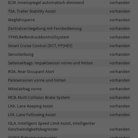
ECM. Innenspiegel automatisch dimmend
vorhanden
TSA. Trailer Stability Assist
vorhanden
Wegfahrsperre
vorhanden
Zentralverriiegelung mit Fernbedienung
vorhanden
TPMS.Reifendruckkontrollsystem
vorhanden
Smart Cruise Control (DCT, PP)HEV)
vorhanden
Servolenkung
vorhanden
Seitenairbags. Impaktsensor vorne und hinten
vorhanden
ROA. Rear Occupant Alert
vorhanden
Parksensoren vorne und hinten
vorhanden
Mittelairbag vorne
vorhanden
MCB. Multi Collision Brake System
vorhanden
LKA. Lane Keeping Assist
vorhanden
LFA. Lane Following Assist
vorhanden
ISLA. Intelligent Speed Limit Assist, intelligenter
Geschwindigkeitsbegrenzer
vorhanden
ISOFIX Befestigungspunkte
vorhanden