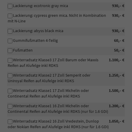
Lackierung: ecotronic gray mica
930,– €
Lackierung: cypress green mica. Nicht in Kombination
930,– €
mit N-Line
Lackierung: abyss black mica
930,– €
Gummifußmatten 4-Teilig
60,– €
Fußmatten
50,– €
Winterradsatz Klasse3 17 Zoll Barum oder Maxxis
1.100,– €
Reifen auf Alufelge inkl RDKS
Winterradsatz Klasse2 17 Zoll Semperit oder
1.250,– €
Uniroyal Reifen auf Alufelge inkl RDKS
Winterradsatz Klasse1 17 Zoll Michelin oder
1.500,– €
Continental Reifen auf Alufelge inkl RDKS
Winterradsatz Klasse1 16 Zoll Michelin oder
1.200,– €
Continental Reifen auf Alufelge inkl RDKS (nur für 1.6 GDi)
Winterradsatz Klasse2 16 Zoll Vredestein, Dunlop
1.050,– €
oder Nokian Reifen auf Alufelge inkl RDKS (nur für 1.6 GDi)