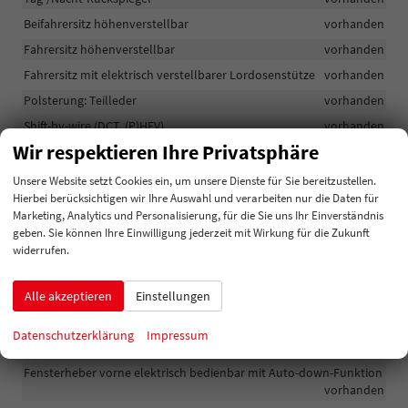
Beifahrersitz höhenverstellbar
vorhanden
Fahrersitz höhenverstellbar
vorhanden
Fahrersitz mit elektrisch verstellbarer Lordosenstütze
vorhanden
Polsterung: Teilleder
vorhanden
Shift-by-wire (DCT, (P)HEV)
vorhanden
Wir respektieren Ihre Privatsphäre
Schaltwippen mit Regenerationsfunktion (PHEV)
vorhanden
Schaltwippen . (PHEV)
vorhanden
Unsere Website setzt Cookies ein, um unsere Dienste für Sie bereitzustellen.
Hierbei berücksichtigen wir Ihre Auswahl und verarbeiten nur die Daten für
Luftfilter
vorhanden
Marketing, Analytics und Personalisierung, für die Sie uns Ihr Einverständnis
Lenkrad höhen- und tiefenverstellbar
vorhanden
geben. Sie können Ihre Einwilligung jederzeit mit Wirkung für die Zukunft
widerrufen.
Lenkradbedienung für Audio
vorhanden
Lenkrad beheizar
vorhanden
Alle akzeptieren
Einstellungen
LCD-Cluster 12,3 Zoll integriert
vorhanden
Fensterheber hinten elektrisch bedienbar mit Auto-down-
Datenschutzerklärung
Impressum
Funktion und Einklemmschutz
vorhanden
Fensterheber vorne elektrisch bedienbar mit Auto-down-Funktion
vorhanden