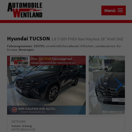
Menü
Hyundai TUCSON
1.6 T-GDI PHEV Navi Keyless 18" Krell SHZ
Fahrzeugnummer
:
195799
, unverbindliche Lieferzeit:
6 Wochen
, Landesversion: EU -
Europa,
Neuwagen
GETRIEBE
Autom. 6-Gang
ANTRIEBSACHSE