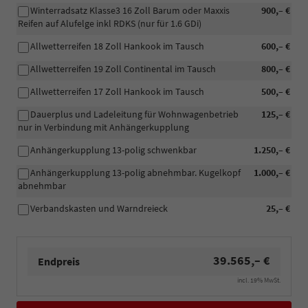
Winterradsatz Klasse3 16 Zoll Barum oder Maxxis
900,– €
Reifen auf Alufelge inkl RDKS (nur für 1.6 GDi)
Allwetterreifen 18 Zoll Hankook im Tausch
600,– €
Allwetterreifen 19 Zoll Continental im Tausch
800,– €
Allwetterreifen 17 Zoll Hankook im Tausch
500,– €
Dauerplus und Ladeleitung für Wohnwagenbetrieb
125,– €
nur in Verbindung mit Anhängerkupplung
Anhängerkupplung 13-polig schwenkbar
1.250,– €
Anhängerkupplung 13-polig abnehmbar. Kugelkopf
1.000,– €
abnehmbar
Verbandskasten und Warndreieck
25,– €
39.565,– €
Endpreis
incl. 19% MwSt.