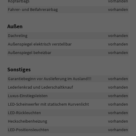
Kopfairbags
vorhanden
Fahrer- und Beifahrerairbag
vorhanden
Außen
Dachreling
vorhanden
Außenspiegel elektrisch verstellbar
vorhanden
Außenspiegel beheizbar
vorhanden
Sonstiges
Garantiebeginn vor Auslieferung im Ausland!!!
vorhanden
Lederlenkrad und Lederschaltknauf
vorhanden
Luxus-Einstiegsleisten
vorhanden
LED-Scheinwerfer mit statischem Kurvenlicht
vorhanden
LED-Rückleuchten
vorhanden
Heckscheibenheizung
vorhanden
LED-Positionsleuchten
vorhanden