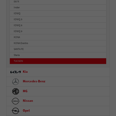
i30 N
Inster
IONIQ
IONIQ 5
IONIQ 6
IONIQ 9
KONA
KONA Elektro
SANTA FE
Staria
TUCSON
Kia
Mercedes-Benz
MG
Nissan
Opel