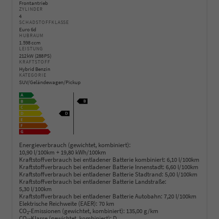
Frontantrieb
ZYLINDER
4
SCHADSTOFFKLASSE
Euro 6d
HUBRAUM
1.598 ccm
LEISTUNG
212 kW (288 PS)
KRAFTSTOFF
Hybrid Benzin
KATEGORIE
SUV/Geländewagen/Pickup
Energieverbrauch (gewichtet, kombiniert):
10,90 l/100km + 19,80 kWh/100km
Kraftstoffverbrauch bei entladener Batterie kombiniert:
6,10 l/100km
Kraftstoffverbrauch bei entladener Batterie Innenstadt:
6,60 l/100km
Kraftstoffverbrauch bei entladener Batterie Stadtrand:
5,00 l/100km
Kraftstoffverbrauch bei entladener Batterie Landstraße:
5,30 l/100km
Kraftstoffverbrauch bei entladener Batterie Autobahn:
7,20 l/100km
Elektrische Reichweite (EAER):
70 km
CO
-Emissionen (gewichtet, kombiniert):
135,00 g/km
2
CO
-Klasse (gewichtet, kombiniert):
D