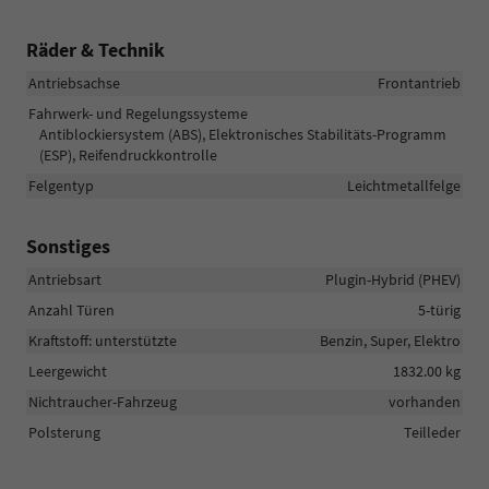
Räder & Technik
Antriebsachse
Frontantrieb
Fahrwerk- und Regelungssysteme
Antiblockiersystem (ABS), Elektronisches Stabilitäts-Programm
(ESP), Reifendruckkontrolle
Felgentyp
Leichtmetallfelge
Sonstiges
Antriebsart
Plugin-Hybrid (PHEV)
Anzahl Türen
5-türig
Kraftstoff: unterstützte
Benzin, Super, Elektro
Leergewicht
1832.00 kg
Nichtraucher-Fahrzeug
vorhanden
Polsterung
Teilleder