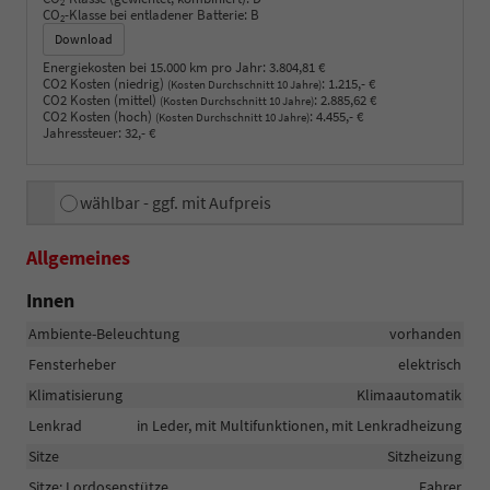
2
CO
-Klasse bei entladener Batterie:
B
2
Download
Energiekosten bei 15.000 km pro Jahr:
3.804,81 €
CO2 Kosten (niedrig)
:
1.215,- €
(Kosten Durchschnitt 10 Jahre)
CO2 Kosten (mittel)
:
2.885,62 €
(Kosten Durchschnitt 10 Jahre)
CO2 Kosten (hoch)
:
4.455,- €
(Kosten Durchschnitt 10 Jahre)
Jahressteuer:
32,- €
wählbar - ggf. mit Aufpreis
Allgemeines
Innen
Ambiente-Beleuchtung
vorhanden
Fensterheber
elektrisch
Klimatisierung
Klimaautomatik
Lenkrad
in Leder, mit Multifunktionen, mit Lenkradheizung
Sitze
Sitzheizung
Sitze: Lordosenstütze
Fahrer