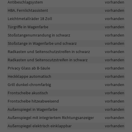
Antibeschlagsystem
vorhanden
HBA. Fernlichtassistent
vorhanden
Leichtmetallräder 18 Zoll
vorhanden
Türgriffe in Wagenfarbe
vorhanden
Stoßstangenumrandung in schwarz
vorhanden
Stoßstange in Wagenfarbe und schwarz
vorhanden
Radkasten und Seitenschutzstreifen in schwarz
vorhanden
Radkasten und Seitenscutzstreifen in schwarz
vorhanden
Privacy Glass ab B-Säule
vorhanden
Heckklappe automatisch
vorhanden
Grill dunkel-chromfarbig
vorhanden
Frontscheibe akustisch
vorhanden
Frontscheibe hitzeabweisend
vorhanden
Außenspiegel in Wagenfarbe
vorhanden
Außenspiegel mit integriertem Richtungsanzeiger
vorhanden
Außenspiegel elektrisch einklappbar
vorhanden