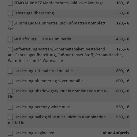
KEMO M186 KFZ Marderschreck inklusive Montage
180,– €
Fahrzeugaufbereitung
60,– €
Gummi Laderaummatte und Fußmatten Komplett
120,– €
Set
Auslieferung Filiale Raum Berlin
450,– €
Aufbereitung/Matten/Sicherheitspaket. bestehend
125,– €
aus Fahrzeugaufbereitung, Fußmattenset Stoff, Verbandtasche,
Warndreieck und 1 Warnweste
Lackierung: ultimate red metallic
800,– €
Lackierung: shimmering silver metallic
800,– €
Lackierung: shadow gray. Nur in Kombination mit N-
800,– €
Line
Lackierung: serenity white mica
930,– €
Lackierung: sailing blue mica. Nicht in Kombination
930,– €
mit N-Line
Lackierung: engine red
ohne Aufpreis