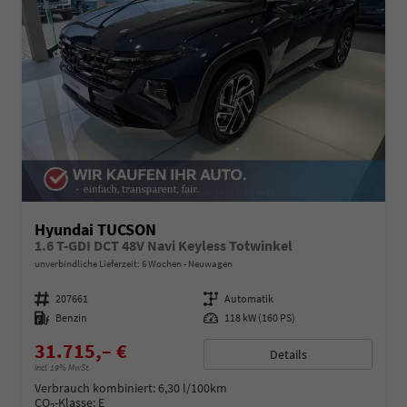
Hyundai TUCSON
1.6 T-GDI DCT 48V Navi Keyless Totwinkel
unverbindliche Lieferzeit:
6 Wochen
Neuwagen
Fahrzeugnummer
207661
Getriebe
Automatik
Kraftstoff
Benzin
Leistung
118 kW (160 PS)
31.715,– €
Details
incl. 19% MwSt.
Verbrauch kombiniert:
6,30 l/100km
CO
-Klasse:
E
2