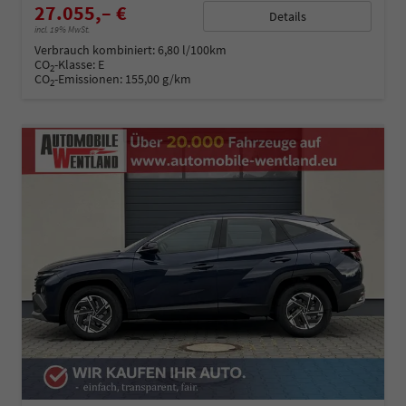
27.055,– €
Details
incl. 19% MwSt.
Verbrauch kombiniert:
6,80 l/100km
CO
-Klasse:
E
2
CO
-Emissionen:
155,00 g/km
2