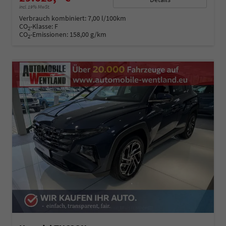
incl. 19% MwSt.
Verbrauch kombiniert:
7,00 l/100km
CO
-Klasse:
F
2
CO
-Emissionen:
158,00 g/km
2