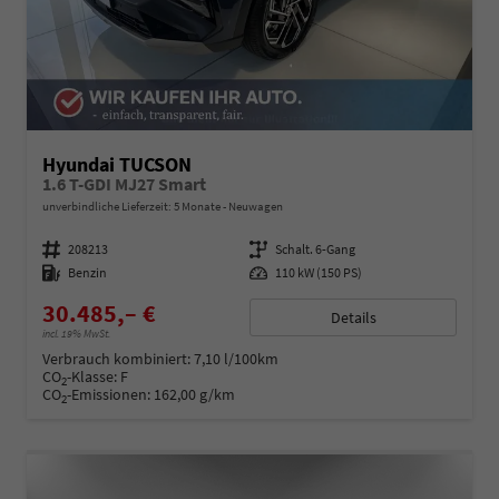
Hyundai TUCSON
1.6 T-GDI MJ27 Smart
unverbindliche Lieferzeit:
5 Monate
Neuwagen
Fahrzeugnummer
208213
Getriebe
Schalt. 6-Gang
Kraftstoff
Benzin
Leistung
110 kW (150 PS)
30.485,– €
Details
incl. 19% MwSt.
Verbrauch kombiniert:
7,10 l/100km
CO
-Klasse:
F
2
CO
-Emissionen:
162,00 g/km
2