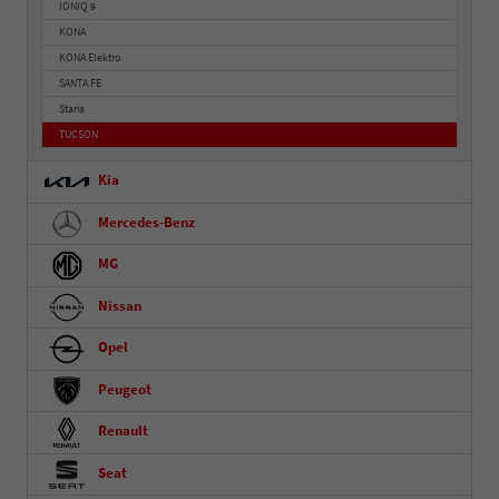
IONIQ 9
KONA
KONA Elektro
SANTA FE
Staria
TUCSON
Kia
Mercedes-Benz
MG
Nissan
Opel
Peugeot
Renault
Seat