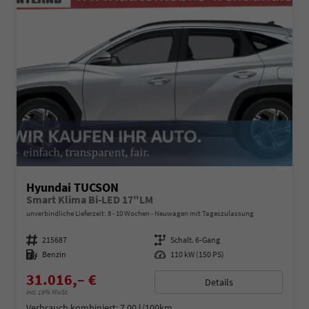
Hyundai TUCSON
Smart Klima Bi-LED 17"LM
unverbindliche Lieferzeit: 8 - 10 Wochen
Neuwagen mit Tageszulassung
Fahrzeugnummer
215687
Getriebe
Schalt. 6-Gang
Kraftstoff
Benzin
Leistung
110 kW (150 PS)
31.016,– €
Details
incl. 19% MwSt.
Verbrauch kombiniert:
7,00 l/100km