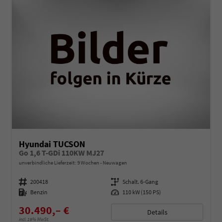
Hyundai TUCSON
Go 1,6 T-GDi 110KW MJ27
unverbindliche Lieferzeit:
9 Wochen
Neuwagen
Fahrzeugnummer
200418
Getriebe
Schalt. 6-Gang
Kraftstoff
Benzin
Leistung
110 kW (150 PS)
30.490,– €
Details
incl. 19% MwSt.