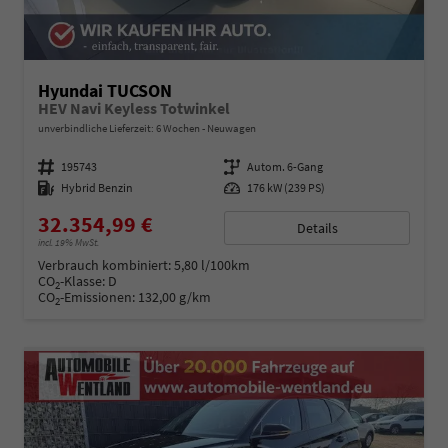
Hyundai TUCSON
HEV Navi Keyless Totwinkel
unverbindliche Lieferzeit:
6 Wochen
Neuwagen
Fahrzeugnummer
195743
Getriebe
Autom. 6-Gang
Kraftstoff
Hybrid Benzin
Leistung
176 kW (239 PS)
32.354,99 €
Details
incl. 19% MwSt.
Verbrauch kombiniert:
5,80 l/100km
CO
-Klasse:
D
2
CO
-Emissionen:
132,00 g/km
2