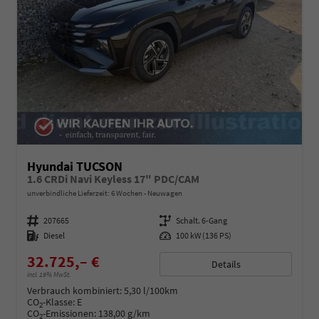
Hyundai TUCSON
1.6 CRDi Navi Keyless 17" PDC/CAM
unverbindliche Lieferzeit:
6 Wochen
Neuwagen
Fahrzeugnummer
207665
Getriebe
Schalt. 6-Gang
Kraftstoff
Diesel
Leistung
100 kW (136 PS)
32.725,– €
Details
incl. 19% MwSt.
Verbrauch kombiniert:
5,30 l/100km
CO
-Klasse:
E
2
CO
-Emissionen:
138,00 g/km
2