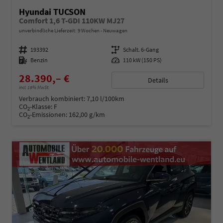
Hyundai TUCSON
Comfort 1,6 T-GDI 110KW MJ27
unverbindliche Lieferzeit:
9 Wochen
Neuwagen
Fahrzeugnummer
193392
Getriebe
Schalt. 6-Gang
Kraftstoff
Benzin
Leistung
110 kW (150 PS)
28.390,– €
Details
incl. 19% MwSt.
Verbrauch kombiniert:
7,10 l/100km
CO
-Klasse:
F
2
CO
-Emissionen:
162,00 g/km
2