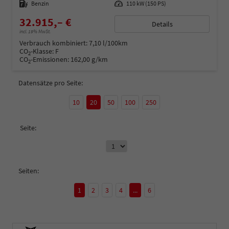
Kraftstoff
Benzin
Leistung
110 kW (150 PS)
32.915,– €
Details
incl. 19% MwSt.
Verbrauch kombiniert:
7,10 l/100km
CO
-Klasse:
F
2
CO
-Emissionen:
162,00 g/km
2
Datensätze pro Seite:
10
20
50
100
250
Seite:
Seiten:
1
2
3
4
...
6