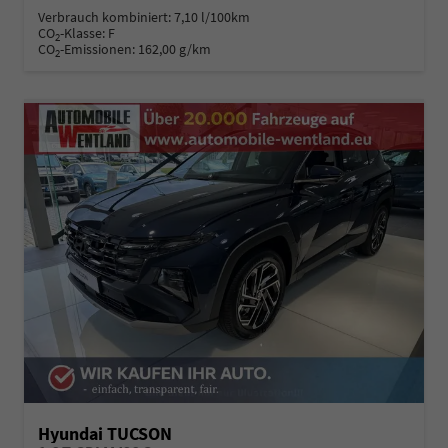
Verbrauch kombiniert:
7,10 l/100km
CO
-Klasse:
F
2
CO
-Emissionen:
162,00 g/km
2
Hyundai TUCSON