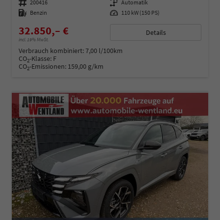
Fahrzeugnummer
200416
Getriebe
Automatik
Kraftstoff
Benzin
Leistung
110 kW (150 PS)
32.850,– €
Details
incl. 19% MwSt.
Verbrauch kombiniert:
7,00 l/100km
CO
-Klasse:
F
2
CO
-Emissionen:
159,00 g/km
2