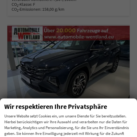
CO
-Klasse:
F
2
CO
-Emissionen:
158,00 g/km
2
Wir respektieren Ihre Privatsphäre
Unsere Website setzt Cookies ein, um unsere Dienste für Sie bereitzustellen.
Hierbei berücksichtigen wir Ihre Auswahl und verarbeiten nur die Daten für
Hyundai TUCSON
Marketing, Analytics und Personalisierung, für die Sie uns Ihr Einverständnis
1.6 T-GDI 48V Navi Keyless 18" Krell SHZ
geben. Sie können Ihre Einwilligung jederzeit mit Wirkung für die Zukunft