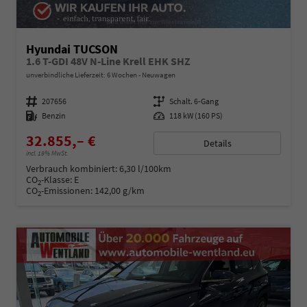
Hyundai TUCSON
1.6 T-GDI 48V N-Line Krell EHK SHZ
unverbindliche Lieferzeit:
6 Wochen
Neuwagen
Fahrzeugnummer
207656
Getriebe
Schalt. 6-Gang
Kraftstoff
Benzin
Leistung
118 kW (160 PS)
32.855,– €
Details
incl. 19% MwSt.
Verbrauch kombiniert:
6,30 l/100km
CO
-Klasse:
E
2
CO
-Emissionen:
142,00 g/km
2