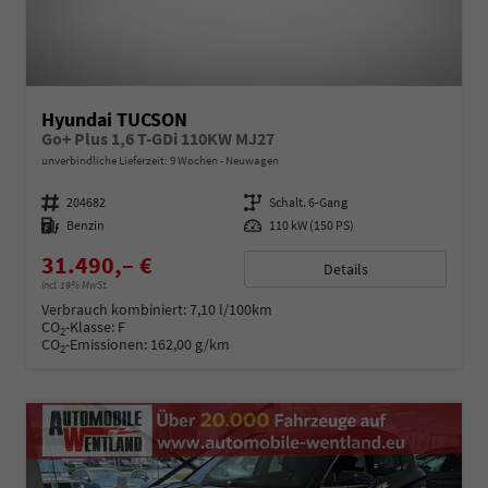
Hyundai TUCSON
Go+ Plus 1,6 T-GDi 110KW MJ27
unverbindliche Lieferzeit:
9 Wochen
Neuwagen
Fahrzeugnummer
204682
Getriebe
Schalt. 6-Gang
Kraftstoff
Benzin
Leistung
110 kW (150 PS)
31.490,– €
Details
incl. 19% MwSt.
Verbrauch kombiniert:
7,10 l/100km
CO
-Klasse:
F
2
CO
-Emissionen:
162,00 g/km
2