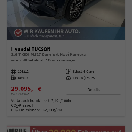
Hyundai TUCSON
1.6 T-GDI MJ27 Comfort Navi Kamera
unverbindliche Lieferzeit:
5 Monate
Neuwagen
Fahrzeugnummer
208212
Getriebe
Schalt. 6-Gang
Kraftstoff
Benzin
Leistung
110 kW (150 PS)
29.095,– €
Details
incl. 19% MwSt.
Verbrauch kombiniert:
7,10 l/100km
CO
-Klasse:
F
2
CO
-Emissionen:
162,00 g/km
2