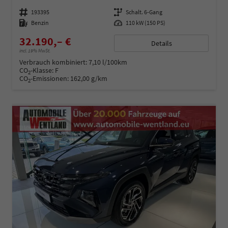
Fahrzeugnummer
193395
Getriebe
Schalt. 6-Gang
Kraftstoff
Benzin
Leistung
110 kW (150 PS)
32.190,– €
Details
incl. 19% MwSt.
Verbrauch kombiniert:
7,10 l/100km
CO
-Klasse:
F
2
CO
-Emissionen:
162,00 g/km
2