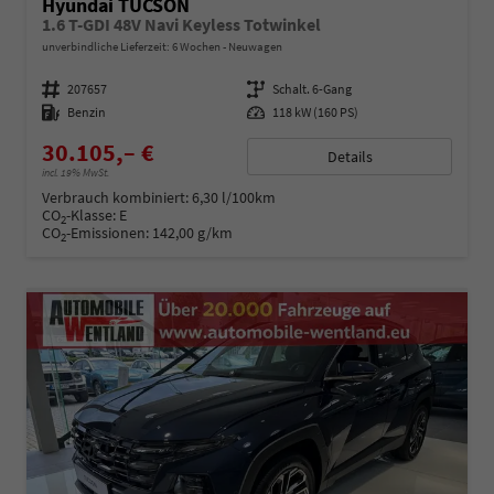
Hyundai TUCSON
1.6 T-GDI 48V Navi Keyless Totwinkel
unverbindliche Lieferzeit:
6 Wochen
Neuwagen
Fahrzeugnummer
207657
Getriebe
Schalt. 6-Gang
Kraftstoff
Benzin
Leistung
118 kW (160 PS)
30.105,– €
Details
incl. 19% MwSt.
Verbrauch kombiniert:
6,30 l/100km
CO
-Klasse:
E
2
CO
-Emissionen:
142,00 g/km
2