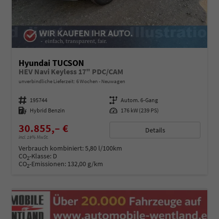
Hyundai TUCSON
HEV Navi Keyless 17" PDC/CAM
unverbindliche Lieferzeit:
6 Wochen
Neuwagen
Fahrzeugnummer
195744
Getriebe
Autom. 6-Gang
Kraftstoff
Hybrid Benzin
Leistung
176 kW (239 PS)
30.855,– €
Details
incl. 19% MwSt.
Verbrauch kombiniert:
5,80 l/100km
CO
-Klasse:
D
2
CO
-Emissionen:
132,00 g/km
2