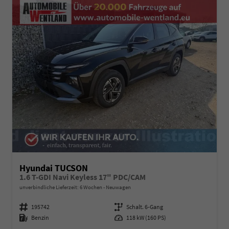
Hyundai TUCSON
1.6 T-GDI Navi Keyless 17" PDC/CAM
unverbindliche Lieferzeit:
6 Wochen
Neuwagen
Fahrzeugnummer
195742
Getriebe
Schalt. 6-Gang
Kraftstoff
Benzin
Leistung
118 kW (160 PS)