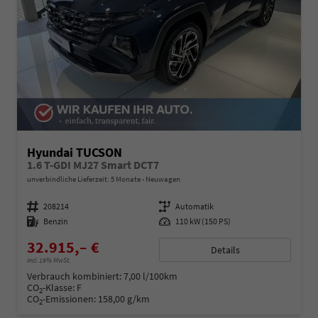
Hyundai TUCSON
1.6 T-GDI MJ27 Smart DCT7
unverbindliche Lieferzeit:
5 Monate
Neuwagen
Fahrzeugnummer
208214
Getriebe
Automatik
Kraftstoff
Benzin
Leistung
110 kW (150 PS)
32.915,– €
Details
incl. 19% MwSt.
Verbrauch kombiniert:
7,00 l/100km
CO
-Klasse:
F
2
CO
-Emissionen:
158,00 g/km
2