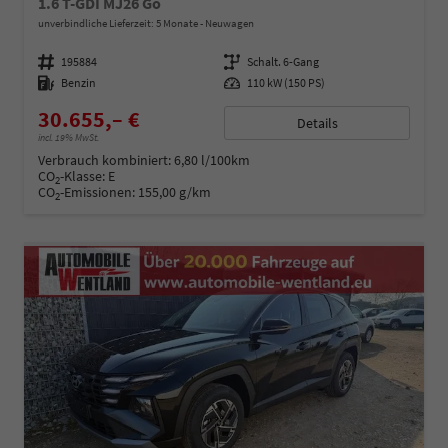
1.6 T-GDI MJ26 Go
unverbindliche Lieferzeit:
5 Monate
Neuwagen
Fahrzeugnummer
195884
Getriebe
Schalt. 6-Gang
Kraftstoff
Benzin
Leistung
110 kW (150 PS)
30.655,– €
Details
incl. 19% MwSt.
Verbrauch kombiniert:
6,80 l/100km
CO
-Klasse:
E
2
CO
-Emissionen:
155,00 g/km
2