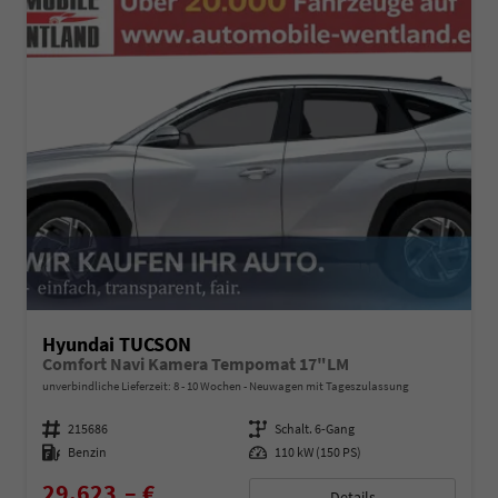
Hyundai TUCSON
Comfort Navi Kamera Tempomat 17"LM
unverbindliche Lieferzeit: 8 - 10 Wochen
Neuwagen mit Tageszulassung
Fahrzeugnummer
215686
Getriebe
Schalt. 6-Gang
Kraftstoff
Benzin
Leistung
110 kW (150 PS)
29.623,– €
Details