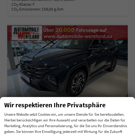
CO
-Klasse:
F
2
CO
-Emissionen:
158,00 g/km
2
Wir respektieren Ihre Privatsphäre
Unsere Website setzt Cookies ein, um unsere Dienste für Sie bereitzustellen.
Hierbei berücksichtigen wir Ihre Auswahl und verarbeiten nur die Daten für
Hyundai TUCSON
Marketing, Analytics und Personalisierung, für die Sie uns Ihr Einverständnis
1.6 T-GDI 48V Navi Keyless 18" Krell SHZ
geben. Sie können Ihre Einwilligung jederzeit mit Wirkung für die Zukunft