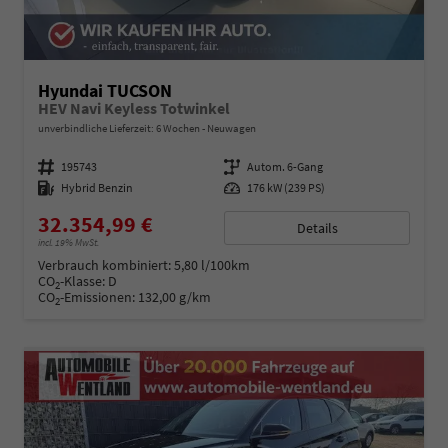
Hyundai TUCSON
HEV Navi Keyless Totwinkel
unverbindliche Lieferzeit:
6 Wochen
Neuwagen
Fahrzeugnummer
195743
Getriebe
Autom. 6-Gang
Kraftstoff
Hybrid Benzin
Leistung
176 kW (239 PS)
32.354,99 €
Details
incl. 19% MwSt.
Verbrauch kombiniert:
5,80 l/100km
CO
-Klasse:
D
2
CO
-Emissionen:
132,00 g/km
2