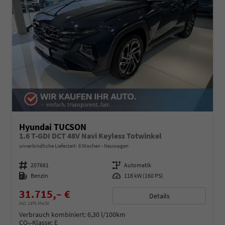
Hyundai TUCSON
1.6 T-GDI DCT 48V Navi Keyless Totwinkel
unverbindliche Lieferzeit:
6 Wochen
Neuwagen
Fahrzeugnummer
207661
Getriebe
Automatik
Kraftstoff
Benzin
Leistung
118 kW (160 PS)
31.715,– €
Details
incl. 19% MwSt.
Verbrauch kombiniert:
6,30 l/100km
CO
-Klasse:
E
2