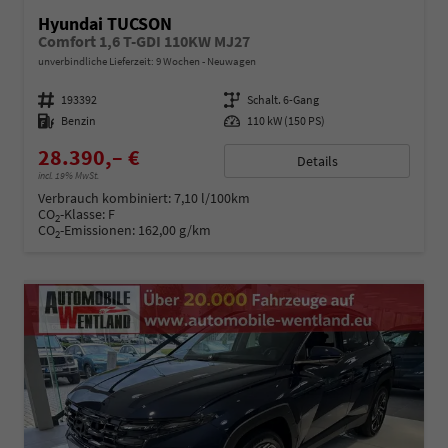
Hyundai TUCSON
Comfort 1,6 T-GDI 110KW MJ27
unverbindliche Lieferzeit:
9 Wochen
Neuwagen
Fahrzeugnummer
193392
Getriebe
Schalt. 6-Gang
Kraftstoff
Benzin
Leistung
110 kW (150 PS)
28.390,– €
Details
incl. 19% MwSt.
Verbrauch kombiniert:
7,10 l/100km
CO
-Klasse:
F
2
CO
-Emissionen:
162,00 g/km
2