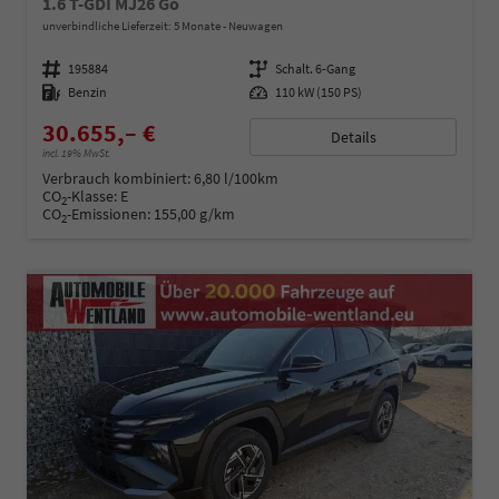
1.6 T-GDI MJ26 Go
unverbindliche Lieferzeit:
5 Monate
Neuwagen
Fahrzeugnummer
195884
Getriebe
Schalt. 6-Gang
Kraftstoff
Benzin
Leistung
110 kW (150 PS)
30.655,– €
Details
incl. 19% MwSt.
Verbrauch kombiniert:
6,80 l/100km
CO
-Klasse:
E
2
CO
-Emissionen:
155,00 g/km
2