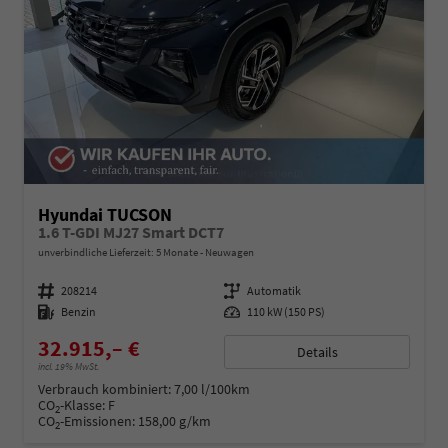
Hyundai TUCSON
1.6 T-GDI MJ27 Smart DCT7
unverbindliche Lieferzeit:
5 Monate
Neuwagen
Fahrzeugnummer
208214
Getriebe
Automatik
Kraftstoff
Benzin
Leistung
110 kW (150 PS)
32.915,– €
Details
incl. 19% MwSt.
Verbrauch kombiniert:
7,00 l/100km
CO
-Klasse:
F
2
CO
-Emissionen:
158,00 g/km
2