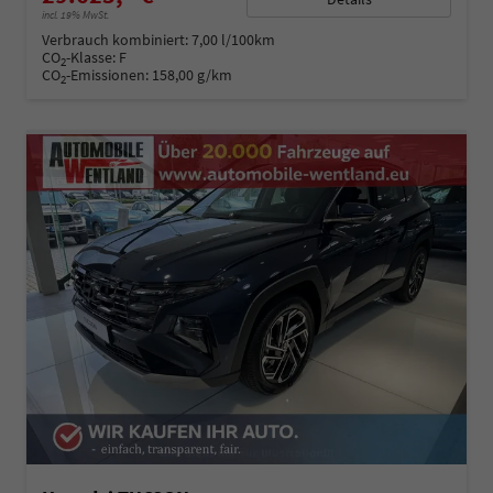
incl. 19% MwSt.
Verbrauch kombiniert:
7,00 l/100km
CO
-Klasse:
F
2
CO
-Emissionen:
158,00 g/km
2