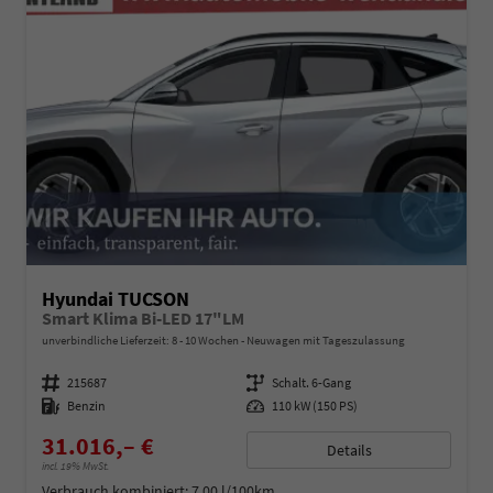
Hyundai TUCSON
Smart Klima Bi-LED 17"LM
unverbindliche Lieferzeit: 8 - 10 Wochen
Neuwagen mit Tageszulassung
Fahrzeugnummer
215687
Getriebe
Schalt. 6-Gang
Kraftstoff
Benzin
Leistung
110 kW (150 PS)
31.016,– €
Details
incl. 19% MwSt.
Verbrauch kombiniert:
7,00 l/100km