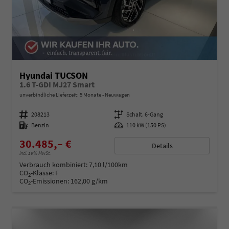
Hyundai TUCSON
1.6 T-GDI MJ27 Smart
unverbindliche Lieferzeit:
5 Monate
Neuwagen
Fahrzeugnummer
208213
Getriebe
Schalt. 6-Gang
Kraftstoff
Benzin
Leistung
110 kW (150 PS)
30.485,– €
Details
incl. 19% MwSt.
Verbrauch kombiniert:
7,10 l/100km
CO
-Klasse:
F
2
CO
-Emissionen:
162,00 g/km
2