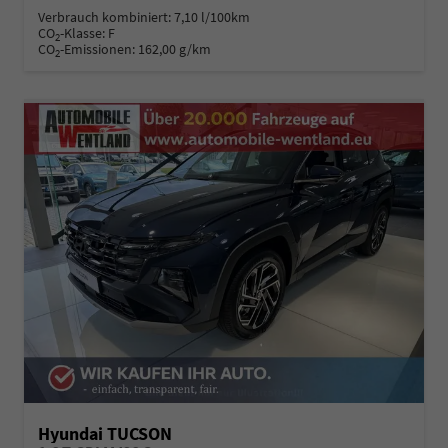
Verbrauch kombiniert:
7,10 l/100km
CO
-Klasse:
F
2
CO
-Emissionen:
162,00 g/km
2
Hyundai TUCSON