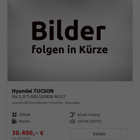
Hyundai TUCSON
Go 1,6 T-GDi 110KW MJ27
unverbindliche Lieferzeit:
9 Wochen
Neuwagen
Fahrzeugnummer
200418
Getriebe
Schalt. 6-Gang
Kraftstoff
Benzin
Leistung
110 kW (150 PS)
30.490,– €
Details
incl. 19% MwSt.