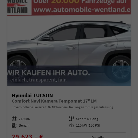
Hyundai TUCSON
Comfort Navi Kamera Tempomat 17"LM
unverbindliche Lieferzeit: 8 - 10 Wochen
Neuwagen mit Tageszulassung
Fahrzeugnummer
215686
Getriebe
Schalt. 6-Gang
Kraftstoff
Benzin
Leistung
110 kW (150 PS)
29.623,– €
Details