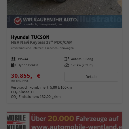
Hyundai TUCSON
HEV Navi Keyless 17" PDC/CAM
unverbindliche Lieferzeit:
6 Wochen
Neuwagen
Fahrzeugnummer
195744
Getriebe
Autom. 6-Gang
Kraftstoff
Hybrid Benzin
Leistung
176 kW (239 PS)
30.855,– €
Details
incl. 19% MwSt.
Verbrauch kombiniert:
5,80 l/100km
CO
-Klasse:
D
2
CO
-Emissionen:
132,00 g/km
2