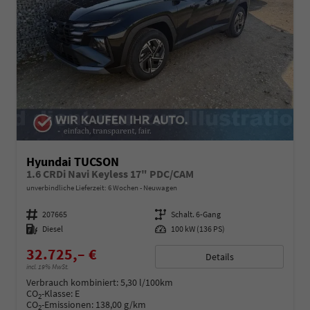
Hyundai TUCSON
1.6 CRDi Navi Keyless 17" PDC/CAM
unverbindliche Lieferzeit:
6 Wochen
Neuwagen
Fahrzeugnummer
207665
Getriebe
Schalt. 6-Gang
Kraftstoff
Diesel
Leistung
100 kW (136 PS)
32.725,– €
Details
incl. 19% MwSt.
Verbrauch kombiniert:
5,30 l/100km
CO
-Klasse:
E
2
CO
-Emissionen:
138,00 g/km
2