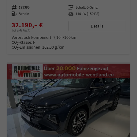
Fahrzeugnummer
193395
Getriebe
Schalt. 6-Gang
Kraftstoff
Benzin
Leistung
110 kW (150 PS)
32.190,– €
Details
incl. 19% MwSt.
Verbrauch kombiniert:
7,10 l/100km
CO
-Klasse:
F
2
CO
-Emissionen:
162,00 g/km
2