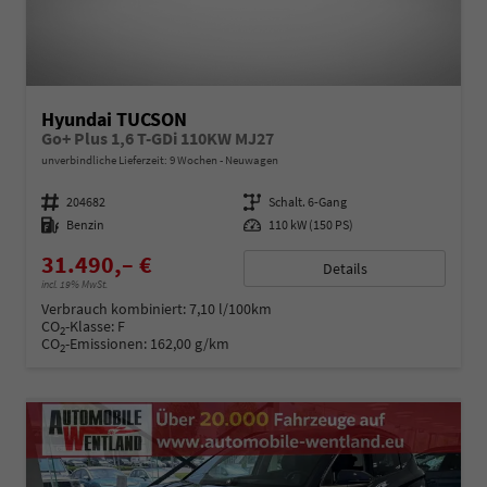
Hyundai TUCSON
Go+ Plus 1,6 T-GDi 110KW MJ27
unverbindliche Lieferzeit:
9 Wochen
Neuwagen
Fahrzeugnummer
204682
Getriebe
Schalt. 6-Gang
Kraftstoff
Benzin
Leistung
110 kW (150 PS)
31.490,– €
Details
incl. 19% MwSt.
Verbrauch kombiniert:
7,10 l/100km
CO
-Klasse:
F
2
CO
-Emissionen:
162,00 g/km
2