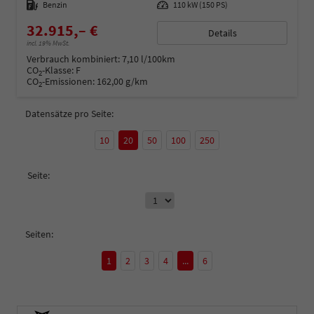
Kraftstoff
Benzin
Leistung
110 kW (150 PS)
32.915,– €
Details
incl. 19% MwSt.
Verbrauch kombiniert:
7,10 l/100km
CO
-Klasse:
F
2
CO
-Emissionen:
162,00 g/km
2
Datensätze pro Seite:
10
20
50
100
250
Seite:
Seiten:
1
2
3
4
...
6