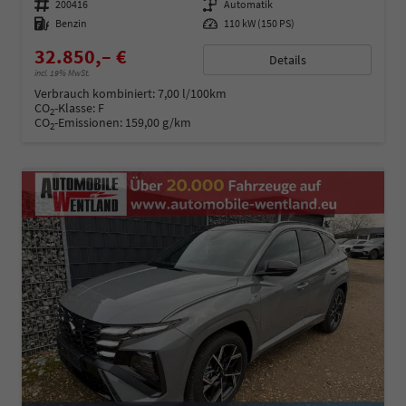
Fahrzeugnummer
200416
Getriebe
Automatik
Kraftstoff
Benzin
Leistung
110 kW (150 PS)
32.850,– €
Details
incl. 19% MwSt.
Verbrauch kombiniert:
7,00 l/100km
CO
-Klasse:
F
2
CO
-Emissionen:
159,00 g/km
2