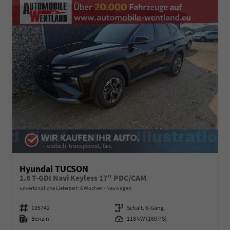
Hyundai TUCSON
1.6 T-GDI Navi Keyless 17" PDC/CAM
unverbindliche Lieferzeit:
6 Wochen
Neuwagen
Fahrzeugnummer
195742
Getriebe
Schalt. 6-Gang
Kraftstoff
Benzin
Leistung
118 kW (160 PS)