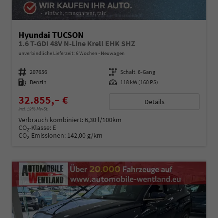
Hyundai TUCSON
1.6 T-GDI 48V N-Line Krell EHK SHZ
unverbindliche Lieferzeit:
6 Wochen
Neuwagen
Fahrzeugnummer
207656
Getriebe
Schalt. 6-Gang
Kraftstoff
Benzin
Leistung
118 kW (160 PS)
32.855,– €
Details
incl. 19% MwSt.
Verbrauch kombiniert:
6,30 l/100km
CO
-Klasse:
E
2
CO
-Emissionen:
142,00 g/km
2