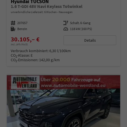
Hyundai TUCSON
1.6 T-GDI 48V Navi Keyless Totwinkel
unverbindliche Lieferzeit:
6 Wochen
Neuwagen
Fahrzeugnummer
207657
Getriebe
Schalt. 6-Gang
Kraftstoff
Benzin
Leistung
118 kW (160 PS)
30.105,– €
Details
incl. 19% MwSt.
Verbrauch kombiniert:
6,30 l/100km
CO
-Klasse:
E
2
CO
-Emissionen:
142,00 g/km
2