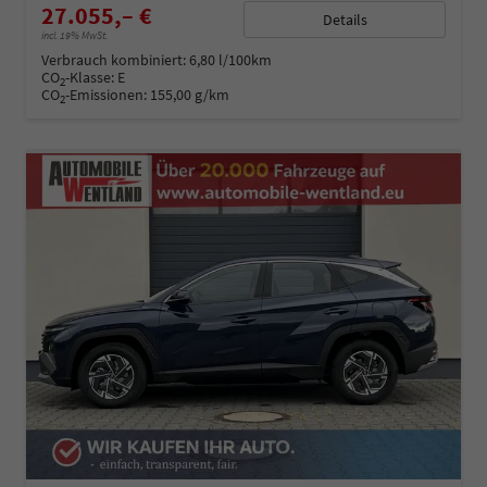
27.055,– €
Details
incl. 19% MwSt.
Verbrauch kombiniert:
6,80 l/100km
CO
-Klasse:
E
2
CO
-Emissionen:
155,00 g/km
2