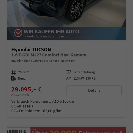
Hyundai TUCSON
1.6 T-GDI MJ27 Comfort Navi Kamera
unverbindliche Lieferzeit:
5 Monate
Neuwagen
Fahrzeugnummer
208212
Getriebe
Schalt. 6-Gang
Kraftstoff
Benzin
Leistung
110 kW (150 PS)
29.095,– €
Details
incl. 19% MwSt.
Verbrauch kombiniert:
7,10 l/100km
CO
-Klasse:
F
2
CO
-Emissionen:
162,00 g/km
2