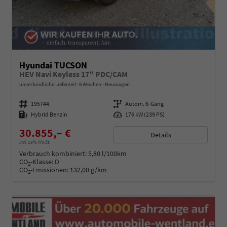
Hyundai TUCSON
HEV Navi Keyless 17" PDC/CAM
unverbindliche Lieferzeit:
6 Wochen
Neuwagen
Fahrzeugnummer
195744
Getriebe
Autom. 6-Gang
Kraftstoff
Hybrid Benzin
Leistung
176 kW (239 PS)
30.855,– €
Details
incl. 19% MwSt.
Verbrauch kombiniert:
5,80 l/100km
CO
-Klasse:
D
2
CO
-Emissionen:
132,00 g/km
2