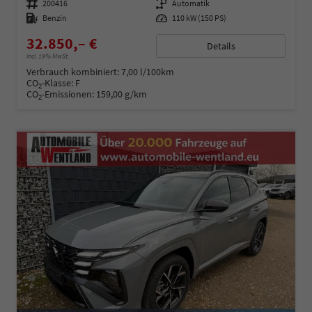
Fahrzeugnummer
200416
Getriebe
Automatik
Kraftstoff
Benzin
Leistung
110 kW (150 PS)
32.850,– €
Details
incl. 19% MwSt.
Verbrauch kombiniert:
7,00 l/100km
CO
-Klasse:
F
2
CO
-Emissionen:
159,00 g/km
2