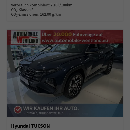
Verbrauch kombiniert:
7,10 l/100km
CO
-Klasse:
F
2
CO
-Emissionen:
162,00 g/km
2
Hyundai TUCSON