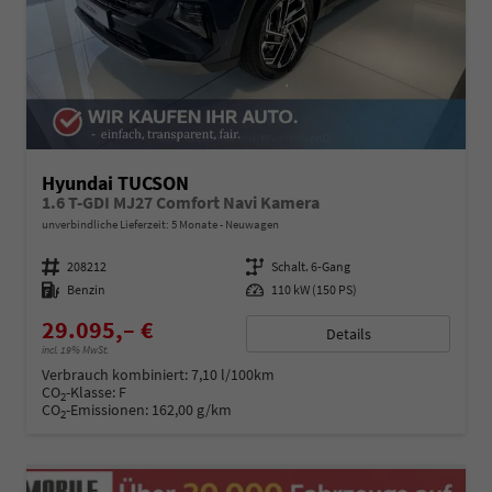
Hyundai TUCSON
1.6 T-GDI MJ27 Comfort Navi Kamera
unverbindliche Lieferzeit:
5 Monate
Neuwagen
Fahrzeugnummer
208212
Getriebe
Schalt. 6-Gang
Kraftstoff
Benzin
Leistung
110 kW (150 PS)
29.095,– €
Details
incl. 19% MwSt.
Verbrauch kombiniert:
7,10 l/100km
CO
-Klasse:
F
2
CO
-Emissionen:
162,00 g/km
2