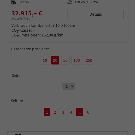
Kraftstoff
Benzin
Leistung
110 kW (150 PS)
32.915,– €
Details
incl. 19% MwSt.
Verbrauch kombiniert:
7,10 l/100km
CO
-Klasse:
F
2
CO
-Emissionen:
162,00 g/km
2
Datensätze pro Seite:
10
20
50
100
250
Seite:
Seiten:
1
2
3
4
...
6