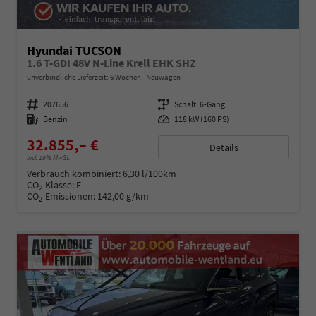
Hyundai TUCSON
1.6 T-GDI 48V N-Line Krell EHK SHZ
unverbindliche Lieferzeit:
6 Wochen
Neuwagen
Fahrzeugnummer
207656
Getriebe
Schalt. 6-Gang
Kraftstoff
Benzin
Leistung
118 kW (160 PS)
32.855,– €
Details
incl. 19% MwSt.
Verbrauch kombiniert:
6,30 l/100km
CO
-Klasse:
E
2
CO
-Emissionen:
142,00 g/km
2