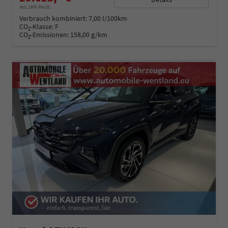
incl. 19% MwSt.
Verbrauch kombiniert:
7,00 l/100km
CO
-Klasse:
F
2
CO
-Emissionen:
158,00 g/km
2