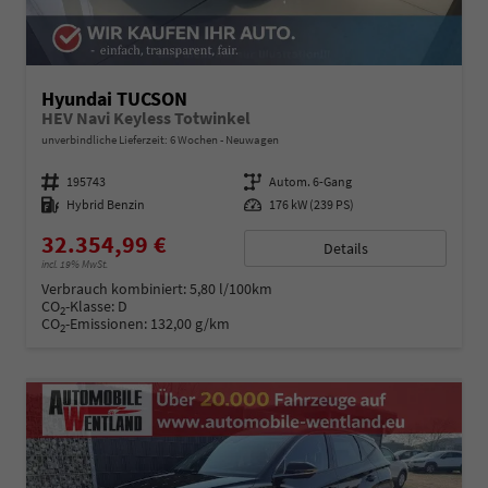
Hyundai TUCSON
HEV Navi Keyless Totwinkel
unverbindliche Lieferzeit:
6 Wochen
Neuwagen
Fahrzeugnummer
195743
Getriebe
Autom. 6-Gang
Kraftstoff
Hybrid Benzin
Leistung
176 kW (239 PS)
32.354,99 €
Details
incl. 19% MwSt.
Verbrauch kombiniert:
5,80 l/100km
CO
-Klasse:
D
2
CO
-Emissionen:
132,00 g/km
2