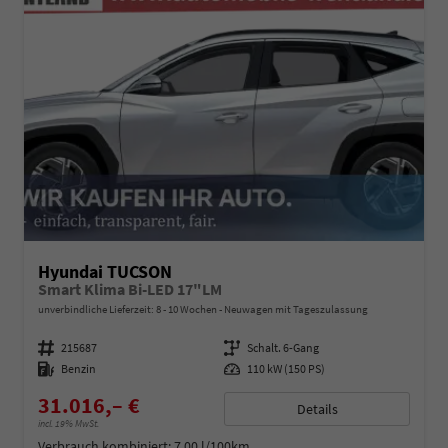
Hyundai TUCSON
Smart Klima Bi-LED 17"LM
unverbindliche Lieferzeit: 8 - 10 Wochen
Neuwagen mit Tageszulassung
Fahrzeugnummer
215687
Getriebe
Schalt. 6-Gang
Kraftstoff
Benzin
Leistung
110 kW (150 PS)
31.016,– €
Details
incl. 19% MwSt.
Verbrauch kombiniert:
7,00 l/100km