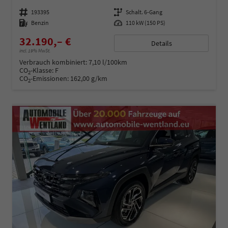
Fahrzeugnummer
193395
Getriebe
Schalt. 6-Gang
Kraftstoff
Benzin
Leistung
110 kW (150 PS)
32.190,– €
Details
incl. 19% MwSt.
Verbrauch kombiniert:
7,10 l/100km
CO
-Klasse:
F
2
CO
-Emissionen:
162,00 g/km
2