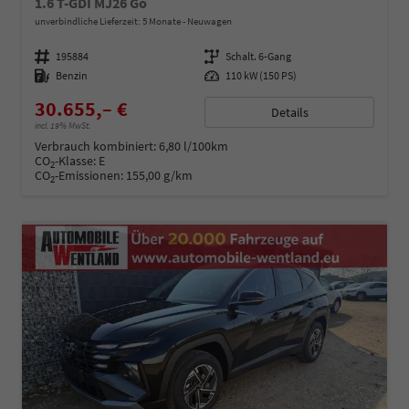
1.6 T-GDI MJ26 Go
unverbindliche Lieferzeit:
5 Monate
Neuwagen
Fahrzeugnummer
195884
Getriebe
Schalt. 6-Gang
Kraftstoff
Benzin
Leistung
110 kW (150 PS)
30.655,– €
Details
incl. 19% MwSt.
Verbrauch kombiniert:
6,80 l/100km
CO
-Klasse:
E
2
CO
-Emissionen:
155,00 g/km
2