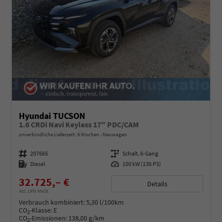
Hyundai TUCSON
1.6 CRDi Navi Keyless 17" PDC/CAM
unverbindliche Lieferzeit:
6 Wochen
Neuwagen
Fahrzeugnummer
207665
Getriebe
Schalt. 6-Gang
Kraftstoff
Diesel
Leistung
100 kW (136 PS)
32.725,– €
Details
incl. 19% MwSt.
Verbrauch kombiniert:
5,30 l/100km
CO
-Klasse:
E
2
CO
-Emissionen:
138,00 g/km
2