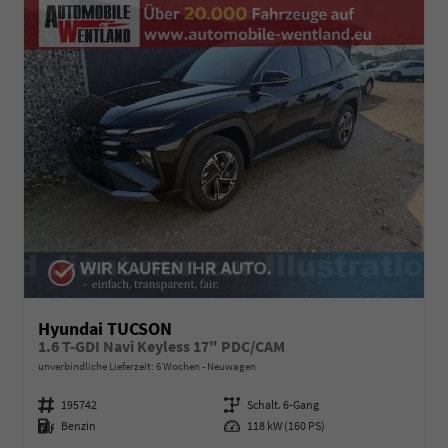
Hyundai TUCSON
1.6 T-GDI Navi Keyless 17" PDC/CAM
unverbindliche Lieferzeit:
6 Wochen
Neuwagen
Fahrzeugnummer
195742
Getriebe
Schalt. 6-Gang
Kraftstoff
Benzin
Leistung
118 kW (160 PS)