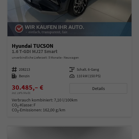
Hyundai TUCSON
1.6 T-GDI MJ27 Smart
unverbindliche Lieferzeit:
5 Monate
Neuwagen
Fahrzeugnummer
208213
Getriebe
Schalt. 6-Gang
Kraftstoff
Benzin
Leistung
110 kW (150 PS)
30.485,– €
Details
incl. 19% MwSt.
Verbrauch kombiniert:
7,10 l/100km
CO
-Klasse:
F
2
CO
-Emissionen:
162,00 g/km
2