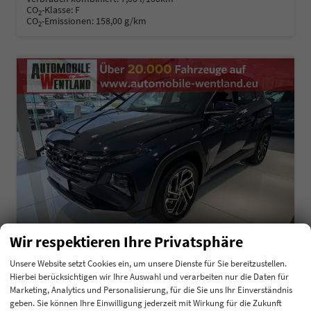
CO
-Klasse:
F
2
CO
-Emissionen:
158,00 g/km
2
Wir respektieren Ihre Privatsphäre
Unsere Website setzt Cookies ein, um unsere Dienste für Sie bereitzustellen.
Hierbei berücksichtigen wir Ihre Auswahl und verarbeiten nur die Daten für
Hyundai TUCSON
Marketing, Analytics und Personalisierung, für die Sie uns Ihr Einverständnis
1.6 T-GDI 48V Navi Keyless 18" Krell SHZ
geben. Sie können Ihre Einwilligung jederzeit mit Wirkung für die Zukunft