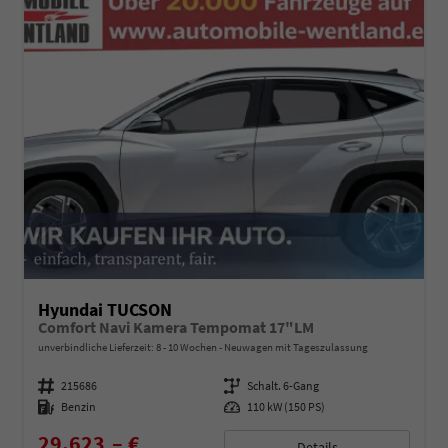
Hyundai TUCSON
Comfort Navi Kamera Tempomat 17"LM
unverbindliche Lieferzeit: 8 - 10 Wochen
Neuwagen mit Tageszulassung
Fahrzeugnummer
215686
Getriebe
Schalt. 6-Gang
Kraftstoff
Benzin
Leistung
110 kW (150 PS)
29.623,– €
Details