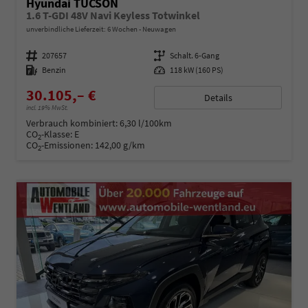
Hyundai TUCSON
1.6 T-GDI 48V Navi Keyless Totwinkel
unverbindliche Lieferzeit:
6 Wochen
Neuwagen
Fahrzeugnummer
207657
Getriebe
Schalt. 6-Gang
Kraftstoff
Benzin
Leistung
118 kW (160 PS)
30.105,– €
Details
incl. 19% MwSt.
Verbrauch kombiniert:
6,30 l/100km
CO
-Klasse:
E
2
CO
-Emissionen:
142,00 g/km
2