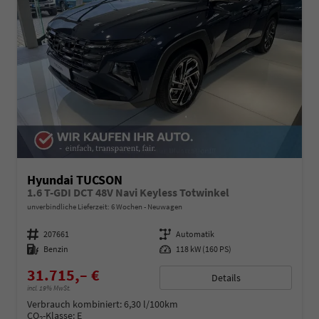
Hyundai TUCSON
1.6 T-GDI DCT 48V Navi Keyless Totwinkel
unverbindliche Lieferzeit:
6 Wochen
Neuwagen
Fahrzeugnummer
207661
Getriebe
Automatik
Kraftstoff
Benzin
Leistung
118 kW (160 PS)
31.715,– €
Details
incl. 19% MwSt.
Verbrauch kombiniert:
6,30 l/100km
CO
-Klasse:
E
2