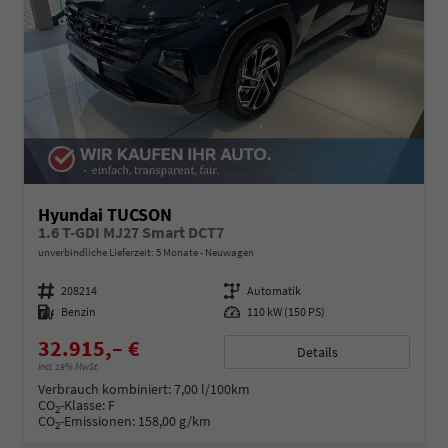
Hyundai TUCSON
1.6 T-GDI MJ27 Smart DCT7
unverbindliche Lieferzeit:
5 Monate
Neuwagen
Fahrzeugnummer
208214
Getriebe
Automatik
Kraftstoff
Benzin
Leistung
110 kW (150 PS)
32.915,– €
Details
incl. 19% MwSt.
Verbrauch kombiniert:
7,00 l/100km
CO
-Klasse:
F
2
CO
-Emissionen:
158,00 g/km
2