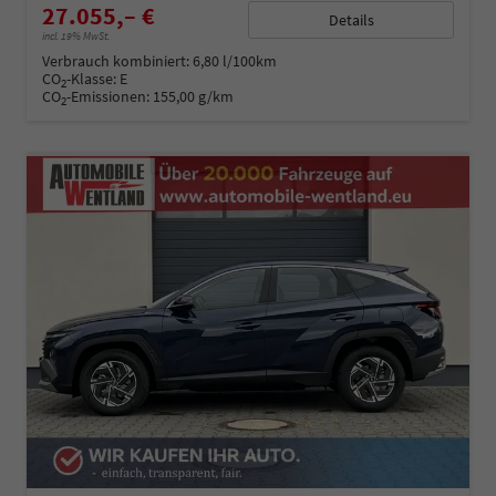
27.055,– €
Details
incl. 19% MwSt.
Verbrauch kombiniert:
6,80 l/100km
CO
-Klasse:
E
2
CO
-Emissionen:
155,00 g/km
2