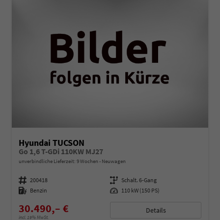
Hyundai TUCSON
Go 1,6 T-GDi 110KW MJ27
unverbindliche Lieferzeit:
9 Wochen
Neuwagen
Fahrzeugnummer
200418
Getriebe
Schalt. 6-Gang
Kraftstoff
Benzin
Leistung
110 kW (150 PS)
30.490,– €
Details
incl. 19% MwSt.