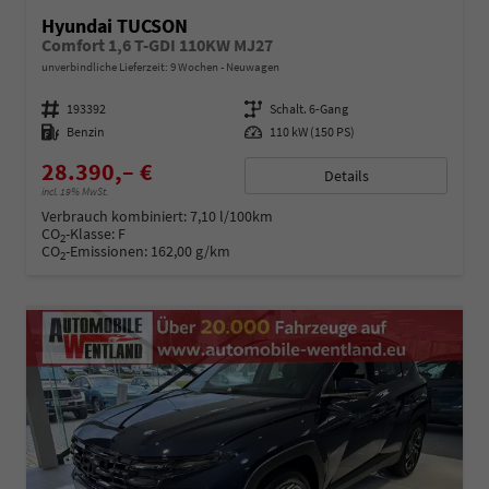
Hyundai TUCSON
Comfort 1,6 T-GDI 110KW MJ27
unverbindliche Lieferzeit:
9 Wochen
Neuwagen
Fahrzeugnummer
193392
Getriebe
Schalt. 6-Gang
Kraftstoff
Benzin
Leistung
110 kW (150 PS)
28.390,– €
Details
incl. 19% MwSt.
Verbrauch kombiniert:
7,10 l/100km
CO
-Klasse:
F
2
CO
-Emissionen:
162,00 g/km
2