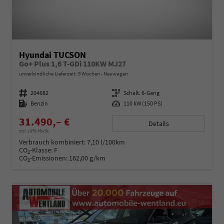
Hyundai TUCSON
Go+ Plus 1,6 T-GDi 110KW MJ27
unverbindliche Lieferzeit:
9 Wochen
Neuwagen
Fahrzeugnummer
204682
Getriebe
Schalt. 6-Gang
Kraftstoff
Benzin
Leistung
110 kW (150 PS)
31.490,– €
Details
incl. 19% MwSt.
Verbrauch kombiniert:
7,10 l/100km
CO
-Klasse:
F
2
CO
-Emissionen:
162,00 g/km
2