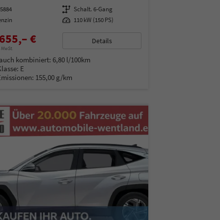
95884
Getriebe
Schalt. 6-Gang
enzin
Leistung
110 kW (150 PS)
655,– €
Details
% MwSt.
auch kombiniert:
6,80 l/100km
Klasse:
E
Emissionen:
155,00 g/km