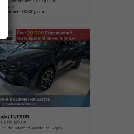
auch kombiniert:
7,10 l/100km
Klasse:
F
Emissionen:
162,00 g/km
ndai TUCSON
T-GDI MJ26 Go
indliche Lieferzeit:
5 Monate
Neuwagen