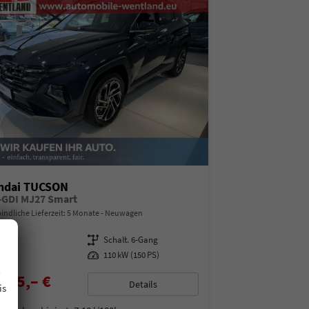
ndai TUCSON
T-GDI MJ27 Smart
indliche Lieferzeit:
5 Monate
Neuwagen
08213
Getriebe
Schalt. 6-Gang
enzin
Leistung
110 kW (150 PS)
.
485,– €
Details
is
% MwSt.