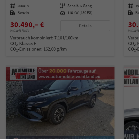
Fahrzeugnummer
200418
Getriebe
Schalt. 6-Gang
Fahrzeugnummer
1
Kraftstoff
Benzin
Leistung
110 kW (150 PS)
Kraftstoff
B
30.490,– €
30.
Details
incl. 19% MwSt.
incl. 19
Verbrauch kombiniert:
7,10 l/100km
Verbr
CO
-Klasse:
F
CO
-
2
2
CO
-Emissionen:
162,00 g/km
CO
-
2
2