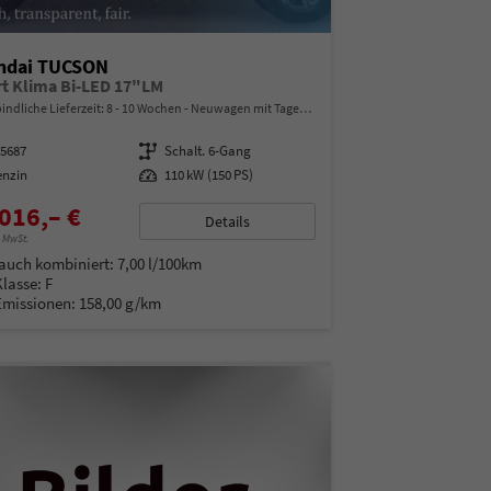
ndai TUCSON
t Klima Bi-LED 17"LM
indliche Lieferzeit: 8 - 10 Wochen
Neuwagen mit Tageszulassung
15687
Getriebe
Schalt. 6-Gang
enzin
Leistung
110 kW (150 PS)
016,– €
Details
% MwSt.
auch kombiniert:
7,00 l/100km
Klasse:
F
Emissionen:
158,00 g/km