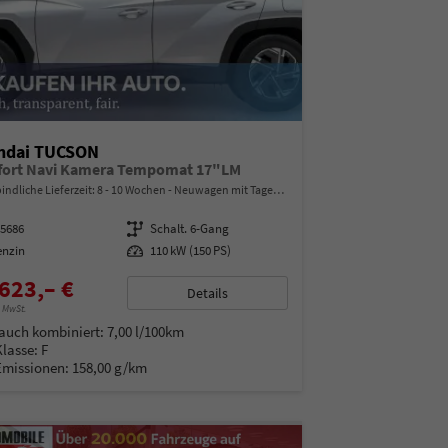
ndai TUCSON
ort Navi Kamera Tempomat 17"LM
indliche Lieferzeit: 8 - 10 Wochen
Neuwagen mit Tageszulassung
15686
Getriebe
Schalt. 6-Gang
enzin
Leistung
110 kW (150 PS)
623,– €
Details
% MwSt.
auch kombiniert:
7,00 l/100km
Klasse:
F
Emissionen:
158,00 g/km