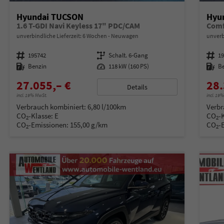
Hyundai TUCSON
Hyu
1.6 T-GDI Navi Keyless 17" PDC/CAM
Comf
unverbindliche Lieferzeit:
6 Wochen
Neuwagen
unverb
Fahrzeugnummer
195742
Getriebe
Schalt. 6-Gang
Fahrzeugnummer
1
Kraftstoff
Benzin
Leistung
118 kW (160 PS)
Kraftstoff
B
27.055,– €
28.
Details
incl. 19% MwSt.
incl. 19
Verbrauch kombiniert:
6,80 l/100km
Verbr
CO
-Klasse:
E
CO
-
2
2
CO
-Emissionen:
155,00 g/km
CO
-
2
2