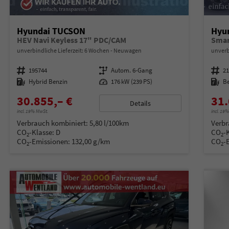
Hyundai TUCSON
Hyu
HEV Navi Keyless 17" PDC/CAM
Smar
unverbindliche Lieferzeit:
6 Wochen
Neuwagen
unverb
Fahrzeugnummer
195744
Getriebe
Autom. 6-Gang
Fahrzeugnummer
2
Kraftstoff
Hybrid Benzin
Leistung
176 kW (239 PS)
Kraftstoff
B
30.855,– €
31.
Details
incl. 19% MwSt.
incl. 19
Verbrauch kombiniert:
5,80 l/100km
Verbr
CO
-Klasse:
D
CO
-
2
2
CO
-Emissionen:
132,00 g/km
CO
-
2
2