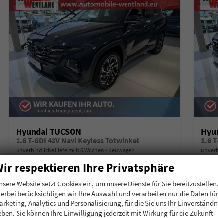
Hyundai TUCSON
Hyu
1.6 T-GDI 48V Navi Keyless Totwinkel
1.6 
unverbindliche Lieferzeit:
6 Wochen
Neuwagen
unverb
ir respektieren Ihre Privatsphäre
Fahrzeugnummer
207657
Getriebe
Schalt. 6-Gang
Fahrzeugnummer
2
Kraftstoff
Benzin
Leistung
118 kW (160 PS)
Kraftstoff
B
nsere Website setzt Cookies ein, um unsere Dienste für Sie bereitzustellen
ierbei berücksichtigen wir Ihre Auswahl und verarbeiten nur die Daten für
30.105,– €
30.
Details
arketing, Analytics und Personalisierung, für die Sie uns Ihr Einverständn
incl. 19% MwSt.
incl. 19
eben. Sie können Ihre Einwilligung jederzeit mit Wirkung für die Zukunft