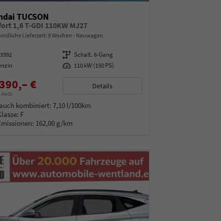
ndai TUCSON
ort 1,6 T-GDI 110KW MJ27
indliche Lieferzeit:
9 Wochen
Neuwagen
93392
Getriebe
Schalt. 6-Gang
enzin
Leistung
110 kW (150 PS)
390,– €
Details
% MwSt.
auch kombiniert:
7,10 l/100km
Klasse:
F
Emissionen:
162,00 g/km