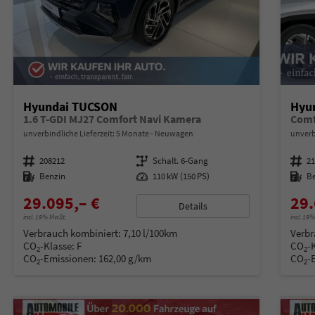
Hyundai TUCSON
Hyu
1.6 T-GDI MJ27 Comfort Navi Kamera
Comf
unverbindliche Lieferzeit:
5 Monate
Neuwagen
unverb
Fahrzeugnummer
208212
Getriebe
Schalt. 6-Gang
Fahrzeugnummer
2
Kraftstoff
Benzin
Leistung
110 kW (150 PS)
Kraftstoff
B
29.095,– €
29.
Details
incl. 19% MwSt.
incl. 19
Verbrauch kombiniert:
7,10 l/100km
Verbr
CO
-Klasse:
F
CO
-
2
2
CO
-Emissionen:
162,00 g/km
CO
-
2
2