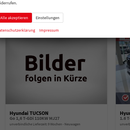
Verbrauch kombiniert:
6,30 l/100km
Verbr
iderrufen.
CO
-Klasse:
E
CO
-
2
2
CO
-Emissionen:
142,00 g/km
CO
-
2
2
Alle akzeptieren
Einstellungen
atenschutzerklärung
Impressum
Hyundai TUCSON
Hyu
Go 1,6 T-GDi 110KW MJ27
1.6 
unverbindliche Lieferzeit:
9 Wochen
Neuwagen
unverb