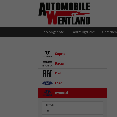
Top-Angebote
Fahrzeugsuche
Unterne
Cupra
Dacia
Fiat
Ford
Hyundai
BAYON
i10