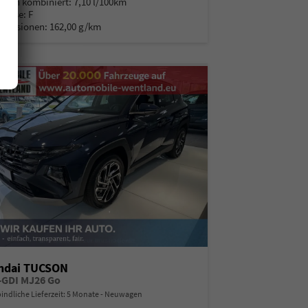
auch kombiniert:
7,10 l/100km
Klasse:
F
Emissionen:
162,00 g/km
ndai TUCSON
T-GDI MJ26 Go
indliche Lieferzeit:
5 Monate
Neuwagen