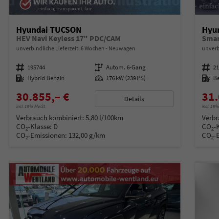
Hyundai TUCSON
Hyu
HEV Navi Keyless 17" PDC/CAM
Smar
unverbindliche Lieferzeit:
6 Wochen
Neuwagen
unverb
Fahrzeugnummer
195744
Getriebe
Autom. 6-Gang
Fahrzeugnummer
2
Kraftstoff
Hybrid Benzin
Leistung
176 kW (239 PS)
Kraftstoff
B
30.855,– €
31.
Details
incl. 19% MwSt.
incl. 19
Verbrauch kombiniert:
5,80 l/100km
Verbr
CO
-Klasse:
D
CO
-
2
2
CO
-Emissionen:
132,00 g/km
CO
-
2
2