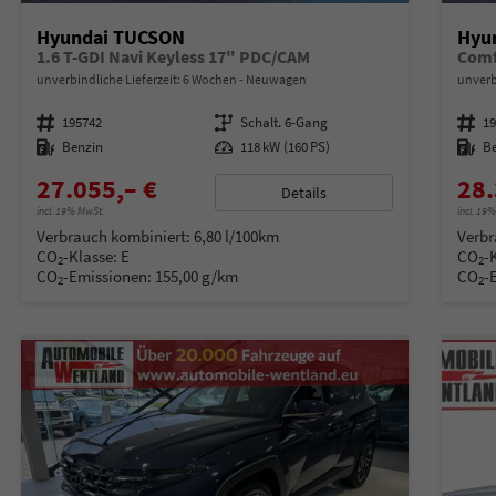
Hyundai TUCSON
Hyu
1.6 T-GDI Navi Keyless 17" PDC/CAM
Comf
unverbindliche Lieferzeit:
6 Wochen
Neuwagen
unverb
Fahrzeugnummer
195742
Getriebe
Schalt. 6-Gang
Fahrzeugnummer
1
Kraftstoff
Benzin
Leistung
118 kW (160 PS)
Kraftstoff
B
27.055,– €
28.
Details
incl. 19% MwSt.
incl. 19
Verbrauch kombiniert:
6,80 l/100km
Verbr
CO
-Klasse:
E
CO
-
2
2
CO
-Emissionen:
155,00 g/km
CO
-
2
2