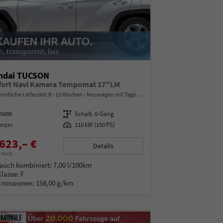
ndai TUCSON
ort Navi Kamera Tempomat 17"LM
indliche Lieferzeit: 8 - 10 Wochen
Neuwagen mit Tageszulassung
15686
Getriebe
Schalt. 6-Gang
enzin
Leistung
110 kW (150 PS)
623,– €
Details
% MwSt.
auch kombiniert:
7,00 l/100km
Klasse:
F
Emissionen:
158,00 g/km