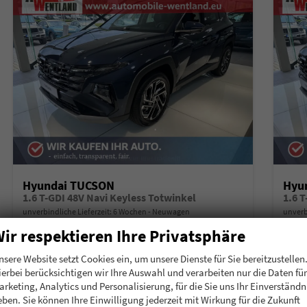
Hyundai TUCSON
Hyu
1.6 T-GDI 48V Navi Keyless Totwinkel
1.6 
unverbindliche Lieferzeit:
6 Wochen
Neuwagen
unverb
ir respektieren Ihre Privatsphäre
Fahrzeugnummer
207657
Getriebe
Schalt. 6-Gang
Fahrzeugnummer
2
Kraftstoff
Benzin
Leistung
118 kW (160 PS)
Kraftstoff
B
nsere Website setzt Cookies ein, um unsere Dienste für Sie bereitzustellen
ierbei berücksichtigen wir Ihre Auswahl und verarbeiten nur die Daten für
30.105,– €
30.
Details
arketing, Analytics und Personalisierung, für die Sie uns Ihr Einverständn
incl. 19% MwSt.
incl. 19
eben. Sie können Ihre Einwilligung jederzeit mit Wirkung für die Zukunft