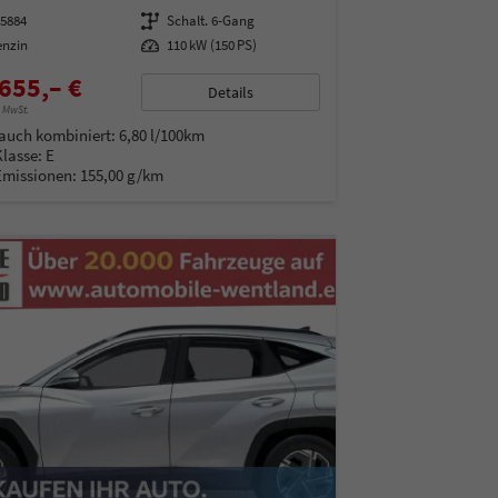
95884
Getriebe
Schalt. 6-Gang
enzin
Leistung
110 kW (150 PS)
655,– €
Details
% MwSt.
auch kombiniert:
6,80 l/100km
Klasse:
E
Emissionen:
155,00 g/km