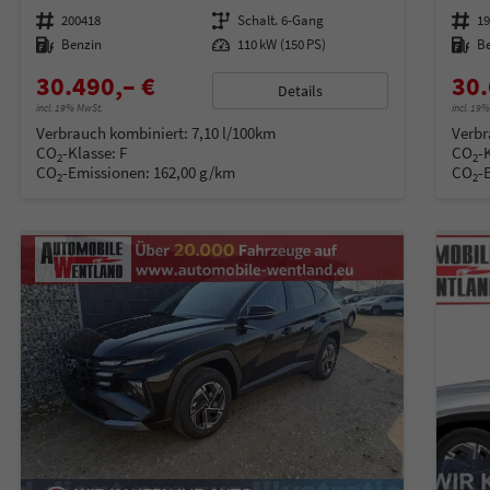
Fahrzeugnummer
200418
Getriebe
Schalt. 6-Gang
Fahrzeugnummer
1
Kraftstoff
Benzin
Leistung
110 kW (150 PS)
Kraftstoff
B
30.490,– €
30.
Details
incl. 19% MwSt.
incl. 19
Verbrauch kombiniert:
7,10 l/100km
Verbr
CO
-Klasse:
F
CO
-
2
2
CO
-Emissionen:
162,00 g/km
CO
-
2
2