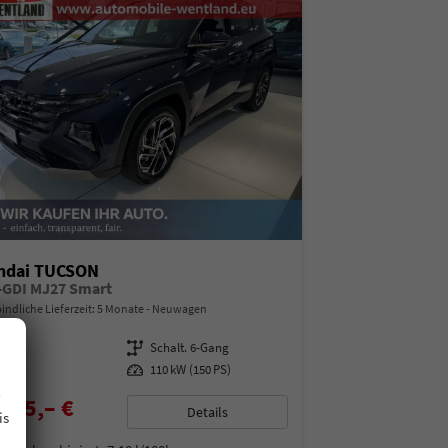
ndai TUCSON
T-GDI MJ27 Smart
indliche Lieferzeit:
5 Monate
Neuwagen
08213
Getriebe
Schalt. 6-Gang
enzin
Leistung
110 kW (150 PS)
.
485,– €
Details
is
% MwSt.