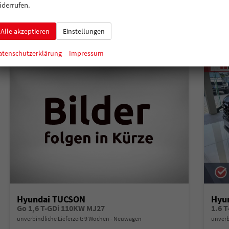
Verbrauch kombiniert:
6,30 l/100km
Verbr
iderrufen.
CO
-Klasse:
E
CO
-
2
2
CO
-Emissionen:
142,00 g/km
CO
-
2
2
Alle akzeptieren
Einstellungen
atenschutzerklärung
Impressum
Hyundai TUCSON
Hyu
Go 1,6 T-GDi 110KW MJ27
1.6 
unverbindliche Lieferzeit:
9 Wochen
Neuwagen
unverb