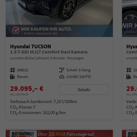
Hyundai TUCSON
Hyu
1.6 T-GDI MJ27 Comfort Navi Kamera
Comf
unverbindliche Lieferzeit:
5 Monate
Neuwagen
unverb
Fahrzeugnummer
208212
Getriebe
Schalt. 6-Gang
Fahrzeugnummer
2
Kraftstoff
Benzin
Leistung
110 kW (150 PS)
Kraftstoff
B
29.095,– €
29.
Details
incl. 19% MwSt.
incl. 19
Verbrauch kombiniert:
7,10 l/100km
Verbr
CO
-Klasse:
F
CO
-
2
2
CO
-Emissionen:
162,00 g/km
CO
-
2
2