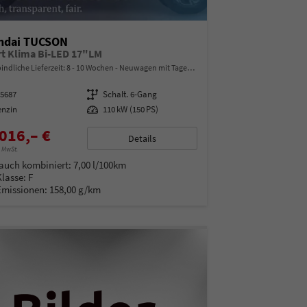
ndai TUCSON
t Klima Bi-LED 17"LM
indliche Lieferzeit: 8 - 10 Wochen
Neuwagen mit Tageszulassung
15687
Getriebe
Schalt. 6-Gang
enzin
Leistung
110 kW (150 PS)
016,– €
Details
% MwSt.
auch kombiniert:
7,00 l/100km
Klasse:
F
Emissionen:
158,00 g/km