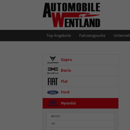
Top-Angebote
Fahrzeugsuche
Unterne
Cupra
Dacia
Fiat
Ford
Hyundai
BAYON
i10