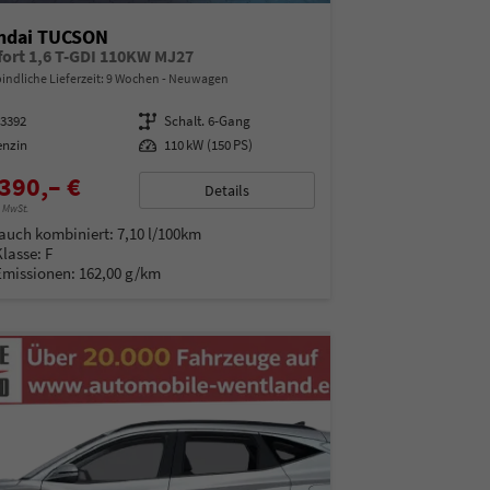
ndai TUCSON
ort 1,6 T-GDI 110KW MJ27
indliche Lieferzeit:
9 Wochen
Neuwagen
93392
Getriebe
Schalt. 6-Gang
enzin
Leistung
110 kW (150 PS)
390,– €
Details
% MwSt.
auch kombiniert:
7,10 l/100km
Klasse:
F
Emissionen:
162,00 g/km