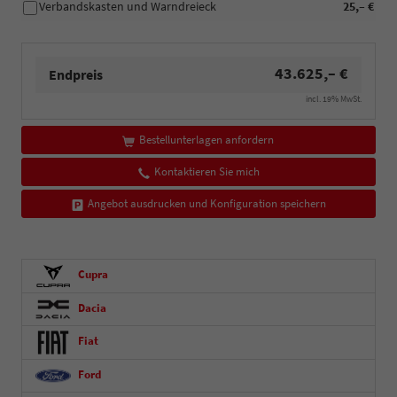
Verbandskasten und Warndreieck
25,– €
43.625,– €
Endpreis
incl. 19% MwSt.
Bestellunterlagen anfordern
Kontaktieren Sie mich
Angebot ausdrucken und Konfiguration speichern
Cupra
Dacia
Fiat
Ford