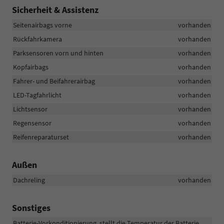
Sicherheit & Assistenz
Seitenairbags vorne
vorhanden
Rückfahrkamera
vorhanden
Parksensoren vorn und hinten
vorhanden
Kopfairbags
vorhanden
Fahrer- und Beifahrerairbag
vorhanden
LED-Tagfahrlicht
vorhanden
Lichtsensor
vorhanden
Regensensor
vorhanden
Reifenreparaturset
vorhanden
Außen
Dachreling
vorhanden
Sonstiges
Batterie-Vorkonditionierung, stellt die Temperatur der Batterie