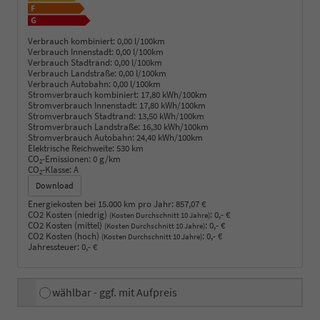
Verbrauch kombiniert:
0,00 l/100km
Verbrauch Innenstadt:
0,00 l/100km
Verbrauch Stadtrand:
0,00 l/100km
Verbrauch Landstraße:
0,00 l/100km
Verbrauch Autobahn:
0,00 l/100km
Stromverbrauch kombiniert:
17,80 kWh/100km
Stromverbrauch Innenstadt:
17,80 kWh/100km
Stromverbrauch Stadtrand:
13,50 kWh/100km
Stromverbrauch Landstraße:
16,30 kWh/100km
Stromverbrauch Autobahn:
24,40 kWh/100km
Elektrische Reichweite:
530 km
CO
-Emissionen:
0 g/km
2
CO
-Klasse:
A
2
Download
Energiekosten bei 15.000 km pro Jahr:
857,07 €
CO2 Kosten (niedrig)
:
0,- €
(Kosten Durchschnitt 10 Jahre)
CO2 Kosten (mittel)
:
0,- €
(Kosten Durchschnitt 10 Jahre)
CO2 Kosten (hoch)
:
0,- €
(Kosten Durchschnitt 10 Jahre)
Jahressteuer:
0,- €
wählbar - ggf. mit Aufpreis