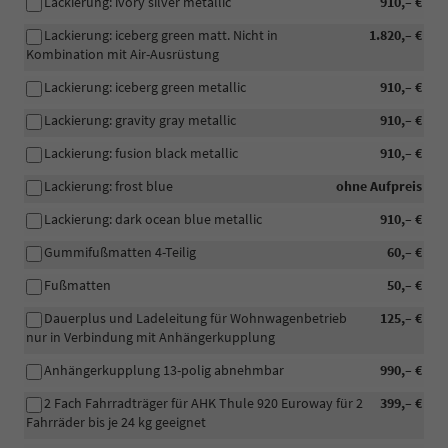
Lackierung: ivory silver metallic
910,– €
Lackierung: iceberg green matt. Nicht in
1.820,– €
Kombination mit Air-Ausrüstung
Lackierung: iceberg green metallic
910,– €
Lackierung: gravity gray metallic
910,– €
Lackierung: fusion black metallic
910,– €
Lackierung: frost blue
ohne Aufpreis
Lackierung: dark ocean blue metallic
910,– €
Gummifußmatten 4-Teilig
60,– €
Fußmatten
50,– €
Dauerplus und Ladeleitung für Wohnwagenbetrieb
125,– €
nur in Verbindung mit Anhängerkupplung
Anhängerkupplung 13-polig abnehmbar
990,– €
2 Fach Fahrradträger für AHK Thule 920 Euroway für 2
399,– €
Fahrräder bis je 24 kg geeignet