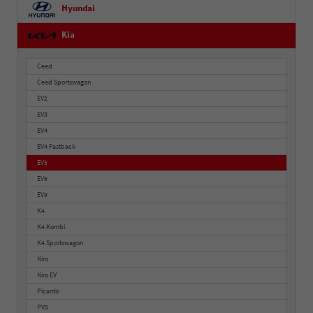
Hyundai
Kia
Ceed
Ceed Sportswagon
EV2
EV3
EV4
EV4 Fastback
EV5
EV6
EV9
K4
K4 Kombi
K4 Sportswagon
Niro
Niro EV
Picanto
PV5