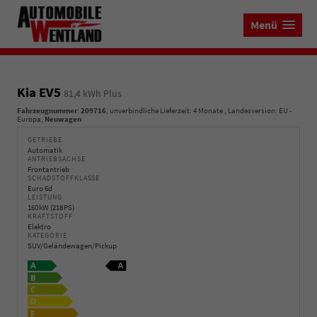
Menü
Kia EV5
81,4 kWh Plus
Fahrzeugnummer
:
209716
, unverbindliche Lieferzeit:
4 Monate
, Landesversion: EU -
Europa,
Neuwagen
GETRIEBE
Automatik
ANTRIEBSACHSE
Frontantrieb
SCHADSTOFFKLASSE
Euro 6d
LEISTUNG
160 kW (218 PS)
KRAFTSTOFF
Elektro
KATEGORIE
SUV/Geländewagen/Pickup