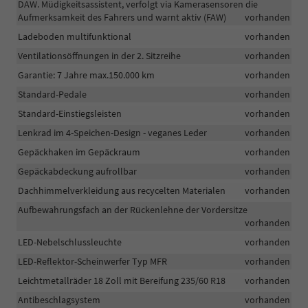
DAW. Müdigkeitsassistent, verfolgt via Kamerasensoren die
Aufmerksamkeit des Fahrers und warnt aktiv (FAW)
vorhanden
Ladeboden multifunktional
vorhanden
Ventilationsöffnungen in der 2. Sitzreihe
vorhanden
Garantie: 7 Jahre max.150.000 km
vorhanden
Standard-Pedale
vorhanden
Standard-Einstiegsleisten
vorhanden
Lenkrad im 4-Speichen-Design - veganes Leder
vorhanden
Gepäckhaken im Gepäckraum
vorhanden
Gepäckabdeckung aufrollbar
vorhanden
Dachhimmelverkleidung aus recycelten Materialen
vorhanden
Aufbewahrungsfach an der Rückenlehne der Vordersitze
vorhanden
LED-Nebelschlussleuchte
vorhanden
LED-Reflektor-Scheinwerfer Typ MFR
vorhanden
Leichtmetallräder 18 Zoll mit Bereifung 235/60 R18
vorhanden
Antibeschlagsystem
vorhanden