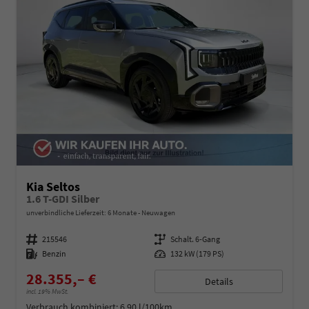
Kia Seltos
1.6 T-GDI Silber
unverbindliche Lieferzeit:
6 Monate
Neuwagen
Fahrzeugnummer
215546
Getriebe
Schalt. 6-Gang
Kraftstoff
Benzin
Leistung
132 kW (179 PS)
28.355,– €
Details
incl. 19% MwSt.
Verbrauch kombiniert:
6,90 l/100km