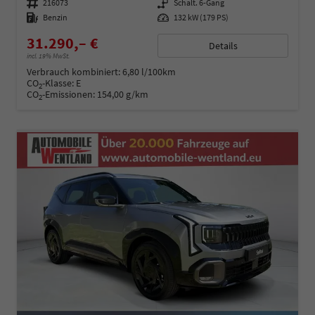
Fahrzeugnummer
216073
Getriebe
Schalt. 6-Gang
Kraftstoff
Benzin
Leistung
132 kW (179 PS)
31.290,– €
Details
incl. 19% MwSt.
Verbrauch kombiniert:
6,80 l/100km
CO
-Klasse:
E
2
CO
-Emissionen:
154,00 g/km
2