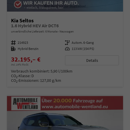
Kia Seltos
1.6 Hybrid HEV Air DCT6
unverbindliche Lieferzeit:
6 Monate
Neuwagen
Fahrzeugnummer
214923
Getriebe
Autom. 6-Gang
Kraftstoff
Hybrid Benzin
Leistung
113 kW (154 PS)
32.195,– €
Details
incl. 19% MwSt.
Verbrauch kombiniert:
5,90 l/100km
CO
-Klasse:
D
2
CO
-Emissionen:
127,00 g/km
2