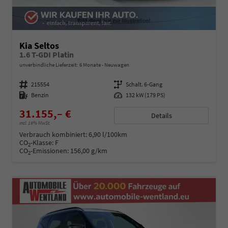
Kia Seltos
1.6 T-GDI Platin
unverbindliche Lieferzeit:
6 Monate
Neuwagen
Fahrzeugnummer
215554
Getriebe
Schalt. 6-Gang
Kraftstoff
Benzin
Leistung
132 kW (179 PS)
31.155,– €
Details
incl. 19% MwSt.
Verbrauch kombiniert:
6,90 l/100km
CO
-Klasse:
F
2
CO
-Emissionen:
156,00 g/km
2