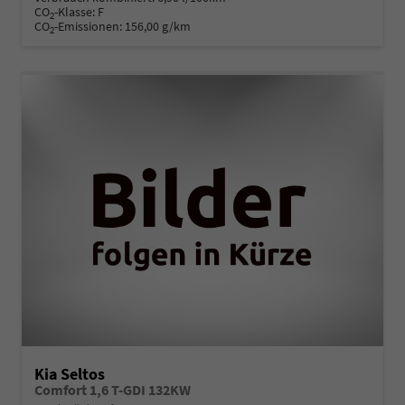
CO
-Klasse:
F
2
CO
-Emissionen:
156,00 g/km
2
Kia Seltos
Comfort 1,6 T-GDI 132KW