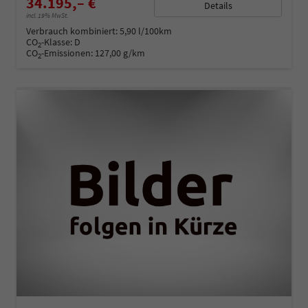
34.195,– €
Details
incl. 19% MwSt.
Verbrauch kombiniert:
5,90 l/100km
CO
-Klasse:
D
2
CO
-Emissionen:
127,00 g/km
2