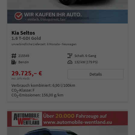
Kia Seltos
1.6 T-GDI Gold
unverbindliche Lieferzeit:
6 Monate
Neuwagen
Fahrzeugnummer
215549
Getriebe
Schalt. 6-Gang
Kraftstoff
Benzin
Leistung
132 kW (179 PS)
29.725,– €
Details
incl. 19% MwSt.
Verbrauch kombiniert:
6,90 l/100km
CO
-Klasse:
F
2
CO
-Emissionen:
156,00 g/km
2