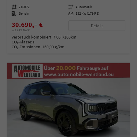
Fahrzeugnummer
216072
Getriebe
Automatik
Kraftstoff
Benzin
Leistung
132 kW (179 PS)
30.690,– €
Details
incl. 19% MwSt.
Verbrauch kombiniert:
7,00 l/100km
CO
-Klasse:
F
2
CO
-Emissionen:
160,00 g/km
2