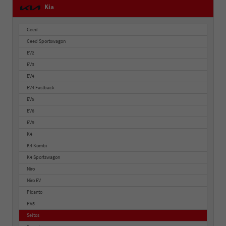
Kia
Ceed
Ceed Sportswagon
EV2
EV3
EV4
EV4 Fastback
EV5
EV6
EV9
K4
K4 Kombi
K4 Sportswagon
Niro
Niro EV
Picanto
PV5
Seltos