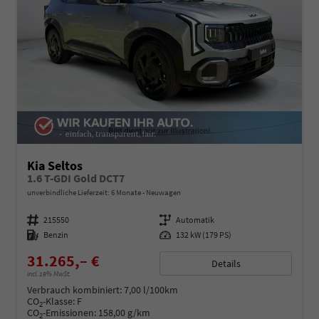
Kia Seltos
1.6 T-GDI Gold DCT7
unverbindliche Lieferzeit:
6 Monate
Neuwagen
Fahrzeugnummer
215550
Getriebe
Automatik
Kraftstoff
Benzin
Leistung
132 kW (179 PS)
31.265,– €
Details
incl. 19% MwSt.
Verbrauch kombiniert:
7,00 l/100km
CO
-Klasse:
F
2
CO
-Emissionen:
158,00 g/km
2