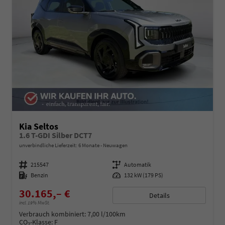
Kia Seltos
1.6 T-GDI Silber DCT7
unverbindliche Lieferzeit:
6 Monate
Neuwagen
Fahrzeugnummer
215547
Getriebe
Automatik
Kraftstoff
Benzin
Leistung
132 kW (179 PS)
30.165,– €
Details
incl. 19% MwSt.
Verbrauch kombiniert:
7,00 l/100km
CO
-Klasse:
F
2