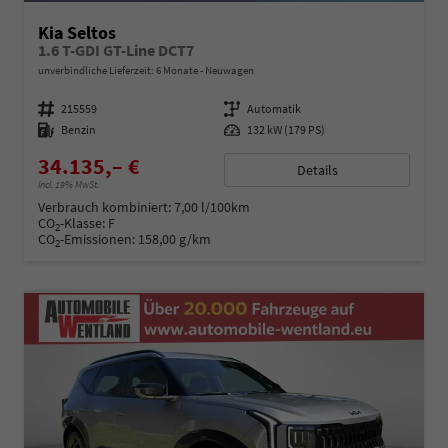
Kia Seltos
1.6 T-GDI GT-Line DCT7
unverbindliche Lieferzeit:
6 Monate
Neuwagen
Fahrzeugnummer
215559
Getriebe
Automatik
Kraftstoff
Benzin
Leistung
132 kW (179 PS)
34.135,– €
Details
incl. 19% MwSt.
Verbrauch kombiniert:
7,00 l/100km
CO
-Klasse:
F
2
CO
-Emissionen:
158,00 g/km
2