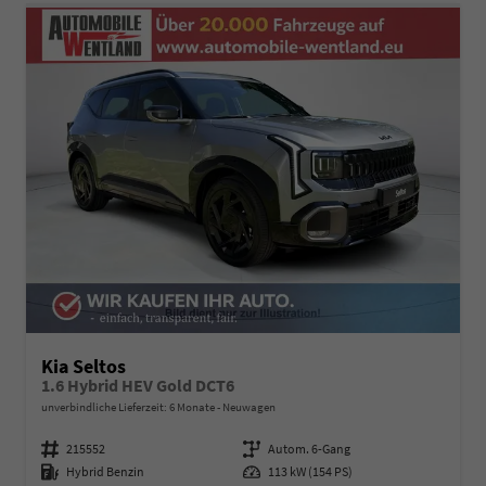
Kia Seltos
1.6 Hybrid HEV Gold DCT6
unverbindliche Lieferzeit:
6 Monate
Neuwagen
Fahrzeugnummer
215552
Getriebe
Autom. 6-Gang
Kraftstoff
Hybrid Benzin
Leistung
113 kW (154 PS)