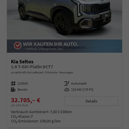
Kia Seltos
1.6 T-GDI Platin DCT7
unverbindliche Lieferzeit:
6 Monate
Neuwagen
Fahrzeugnummer
215555
Getriebe
Automatik
Kraftstoff
Benzin
Leistung
132 kW (179 PS)
32.705,– €
Details
incl. 19% MwSt.
Verbrauch kombiniert:
7,00 l/100km
CO
-Klasse:
F
2
CO
-Emissionen:
158,00 g/km
2