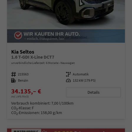
Kia Seltos
1.6 T-GDI X-Line DCT7
unverbindliche Lieferzeit:
6 Monate
Neuwagen
Fahrzeugnummer
215563
Getriebe
Automatik
Kraftstoff
Benzin
Leistung
132 kW (179 PS)
34.135,– €
Details
incl. 19% MwSt.
Verbrauch kombiniert:
7,00 l/100km
CO
-Klasse:
F
2
CO
-Emissionen:
158,00 g/km
2