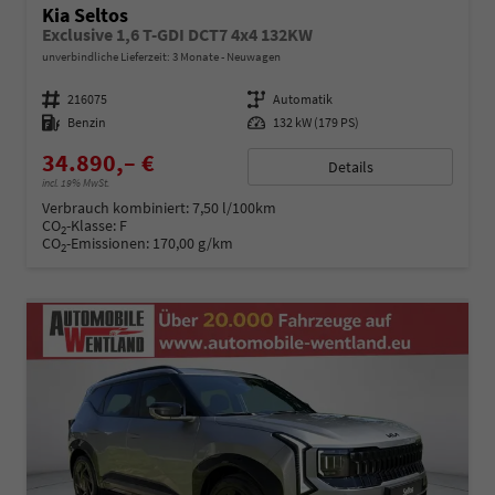
Kia Seltos
Exclusive 1,6 T-GDI DCT7 4x4 132KW
unverbindliche Lieferzeit:
3 Monate
Neuwagen
Fahrzeugnummer
216075
Getriebe
Automatik
Kraftstoff
Benzin
Leistung
132 kW (179 PS)
34.890,– €
Details
incl. 19% MwSt.
Verbrauch kombiniert:
7,50 l/100km
CO
-Klasse:
F
2
CO
-Emissionen:
170,00 g/km
2