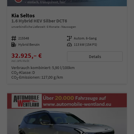
Kia Seltos
1.6 Hybrid HEV Silber DCT6
unverbindliche Lieferzeit:
6 Monate
Neuwagen
Fahrzeugnummer
215548
Getriebe
Autom. 6-Gang
Kraftstoff
Hybrid Benzin
Leistung
113 kW (154 PS)
32.925,– €
Details
incl. 19% MwSt.
Verbrauch kombiniert:
5,90 l/100km
CO
-Klasse:
D
2
CO
-Emissionen:
127,00 g/km
2