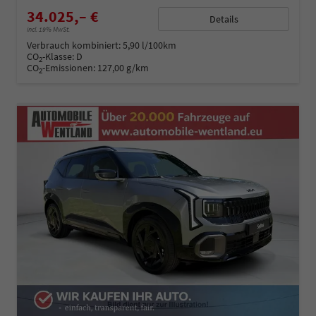
34.025,– €
Details
incl. 19% MwSt.
Verbrauch kombiniert:
5,90 l/100km
CO
-Klasse:
D
2
CO
-Emissionen:
127,00 g/km
2