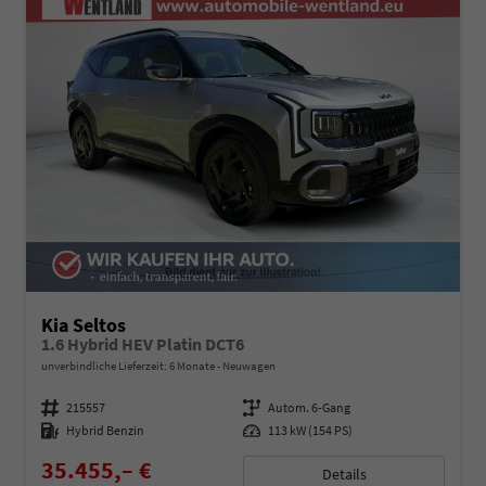
Kia Seltos
1.6 Hybrid HEV Platin DCT6
unverbindliche Lieferzeit:
6 Monate
Neuwagen
Fahrzeugnummer
215557
Getriebe
Autom. 6-Gang
Kraftstoff
Hybrid Benzin
Leistung
113 kW (154 PS)
35.455,– €
Details