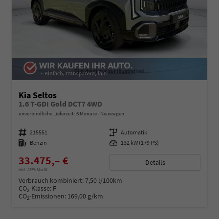
Kia Seltos
1.6 T-GDI Gold DCT7 4WD
unverbindliche Lieferzeit:
6 Monate
Neuwagen
Fahrzeugnummer
215551
Getriebe
Automatik
Kraftstoff
Benzin
Leistung
132 kW (179 PS)
33.475,– €
Details
incl. 19% MwSt.
Verbrauch kombiniert:
7,50 l/100km
CO
-Klasse:
F
2
CO
-Emissionen:
169,00 g/km
2