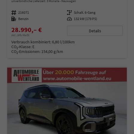
unverbindliche Lieferzeit:
3 Monate
Neuwagen
Fahrzeugnummer
216071
Getriebe
Schalt. 6-Gang
Kraftstoff
Benzin
Leistung
132 kW (179 PS)
28.990,– €
Details
incl. 19% MwSt.
Verbrauch kombiniert:
6,80 l/100km
CO
-Klasse:
E
2
CO
-Emissionen:
154,00 g/km
2