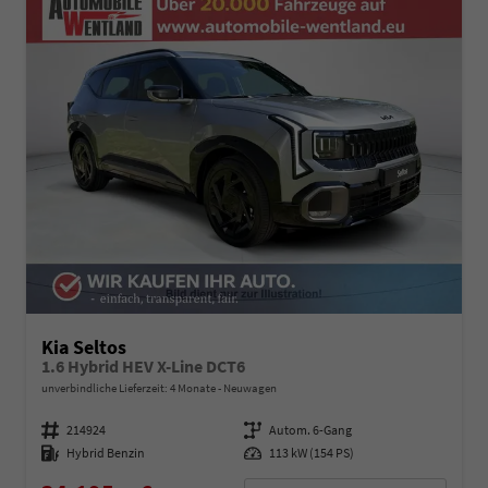
Kia Seltos
1.6 Hybrid HEV X-Line DCT6
unverbindliche Lieferzeit:
4 Monate
Neuwagen
Fahrzeugnummer
214924
Getriebe
Autom. 6-Gang
Kraftstoff
Hybrid Benzin
Leistung
113 kW (154 PS)