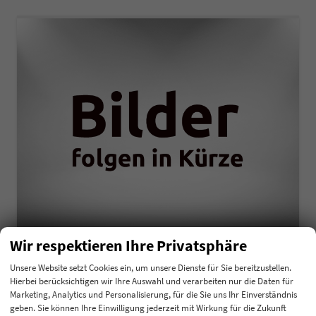
Wir respektieren Ihre Privatsphäre
Kia Seltos
Exclusive 1,6 T-GDI DCT7 132KW
Unsere Website setzt Cookies ein, um unsere Dienste für Sie bereitzustellen.
unverbindliche Lieferzeit:
3 Monate
Neuwagen
Hierbei berücksichtigen wir Ihre Auswahl und verarbeiten nur die Daten für
Marketing, Analytics und Personalisierung, für die Sie uns Ihr Einverständnis
Fahrzeugnummer
216074
Getriebe
Automatik
geben. Sie können Ihre Einwilligung jederzeit mit Wirkung für die Zukunft