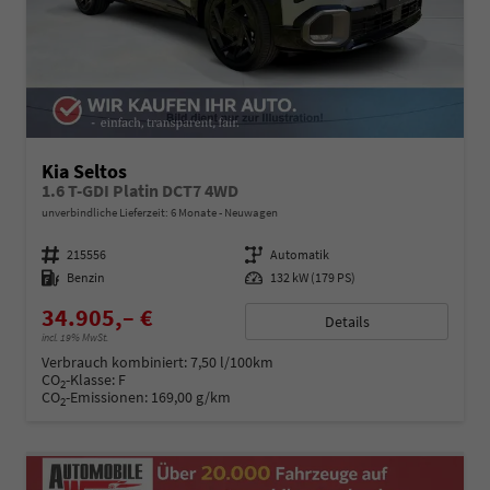
Kia Seltos
1.6 T-GDI Platin DCT7 4WD
unverbindliche Lieferzeit:
6 Monate
Neuwagen
Fahrzeugnummer
215556
Getriebe
Automatik
Kraftstoff
Benzin
Leistung
132 kW (179 PS)
34.905,– €
Details
incl. 19% MwSt.
Verbrauch kombiniert:
7,50 l/100km
CO
-Klasse:
F
2
CO
-Emissionen:
169,00 g/km
2