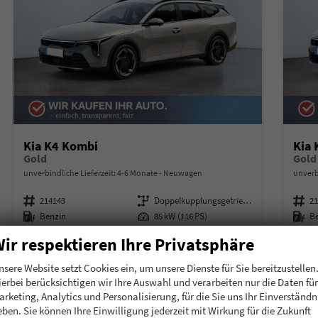
Kia K4 Kombi
Kia
Gold
Gold
unverbindliche Lieferzeit: 4-6 Monate
Neuwagen
unverb
Fahrzeugnummer
214143
Getriebe
Doppelkupplungsgetriebe (DSG)
Fahrzeugnummer
2
Kraftstoff
Benzin
Leistung
85 kW (116 PS)
Kraftstoff
B
27.400,– €
27.
ir respektieren Ihre Privatsphäre
Details
incl. 19% MwSt.
incl. 19
nsere Website setzt Cookies ein, um unsere Dienste für Sie bereitzustellen
Verbrauch kombiniert:
6,20 l/100km
Verbr
ierbei berücksichtigen wir Ihre Auswahl und verarbeiten nur die Daten für
CO
-Klasse:
E
CO
-
2
2
arketing, Analytics und Personalisierung, für die Sie uns Ihr Einverständn
CO
-Emissionen:
141,00 g/km
CO
-
2
2
eben. Sie können Ihre Einwilligung jederzeit mit Wirkung für die Zukunft