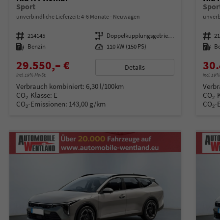
Sport
Spor
unverbindliche Lieferzeit: 4-6 Monate
Neuwagen
unverb
Fahrzeugnummer
214145
Getriebe
Doppelkupplungsgetriebe (DSG)
Fahrzeugnummer
2
Kraftstoff
Benzin
Leistung
110 kW (150 PS)
Kraftstoff
B
29.550,– €
30.
Details
incl. 19% MwSt.
incl. 19
Verbrauch kombiniert:
6,30 l/100km
Verbr
CO
-Klasse:
E
CO
-
2
2
CO
-Emissionen:
143,00 g/km
CO
-
2
2