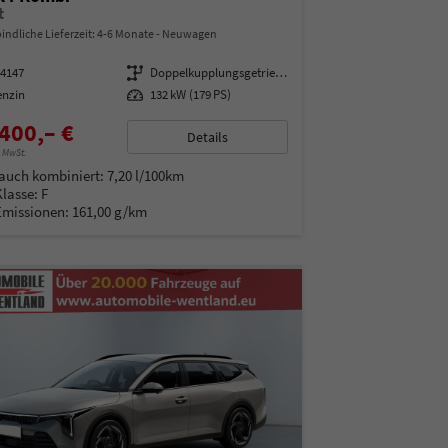
t
indliche Lieferzeit: 4-6 Monate
Neuwagen
14147
Getriebe
Doppelkupplungsgetriebe (DSG)
enzin
Leistung
132 kW (179 PS)
400,– €
Details
% MwSt.
auch kombiniert:
7,20 l/100km
Klasse:
F
Emissionen:
161,00 g/km