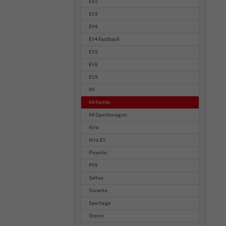
EV2
EV3
EV4
EV4 Fastback
EV5
EV6
EV9
K4
K4 Kombi
K4 Sportswagon
Niro
Niro EV
Picanto
PV5
Seltos
Sorento
Sportage
Stonic