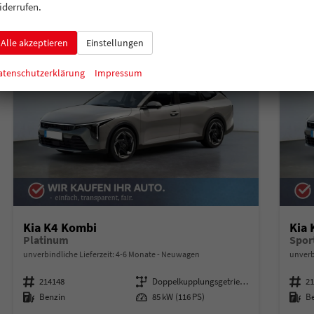
iderrufen.
Alle akzeptieren
Einstellungen
atenschutzerklärung
Impressum
Kia K4 Kombi
Kia
Platinum
Spor
unverbindliche Lieferzeit: 4-6 Monate
Neuwagen
unverb
Fahrzeugnummer
214148
Getriebe
Doppelkupplungsgetriebe (DSG)
Fahrzeugnummer
2
Kraftstoff
Benzin
Leistung
85 kW (116 PS)
Kraftstoff
B