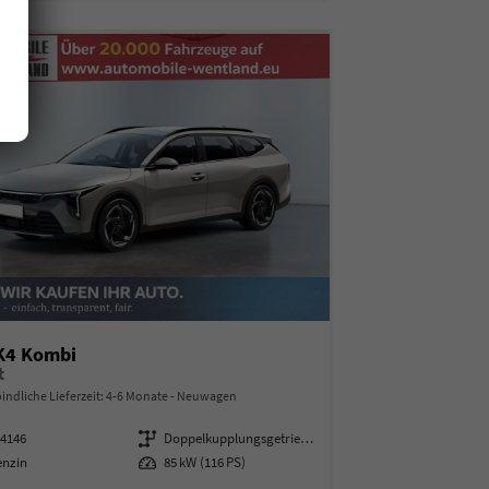
 K4 Kombi
t
indliche Lieferzeit: 4-6 Monate
Neuwagen
14146
Getriebe
Doppelkupplungsgetriebe (DSG)
enzin
Leistung
85 kW (116 PS)