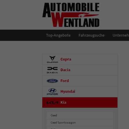
Top-Angebote
Fahrzeugsuche
Unterne
Cupra
Dacia
Ford
Hyundai
Kia
Ceed
Ceed Sportswagon