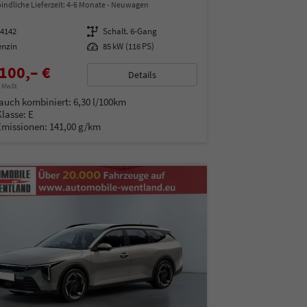
indliche Lieferzeit: 4-6 Monate
Neuwagen
14142
Getriebe
Schalt. 6-Gang
enzin
Leistung
85 kW (116 PS)
100,– €
Details
% MwSt.
auch kombiniert:
6,30 l/100km
Klasse:
E
Emissionen:
141,00 g/km