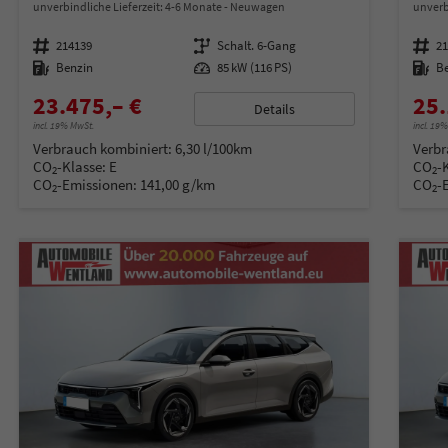
unverbindliche Lieferzeit: 4-6 Monate
Neuwagen
unverb
Fahrzeugnummer
214139
Getriebe
Schalt. 6-Gang
Fahrzeugnummer
2
Kraftstoff
Benzin
Leistung
85 kW (116 PS)
Kraftstoff
B
23.475,– €
25.
Details
incl. 19% MwSt.
incl. 19
Verbrauch kombiniert:
6,30 l/100km
Verbr
CO
-Klasse:
E
CO
-
2
2
CO
-Emissionen:
141,00 g/km
CO
-
2
2