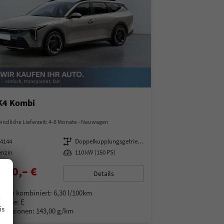
 K4 Kombi
indliche Lieferzeit: 4-6 Monate
Neuwagen
14144
Getriebe
Doppelkupplungsgetriebe (DSG)
enzin
Leistung
110 kW (150 PS)
850,– €
Details
% MwSt.
.
auch kombiniert:
6,30 l/100km
Klasse:
E
is
Emissionen:
143,00 g/km