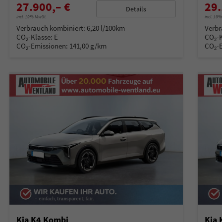
27.900,– €
29.
Details
incl. 19% MwSt.
incl. 19
Verbrauch kombiniert:
6,20 l/100km
Verbr
CO
-Klasse:
E
CO
-
2
2
CO
-Emissionen:
141,00 g/km
CO
-
2
2
Kia K4 Kombi
Kia