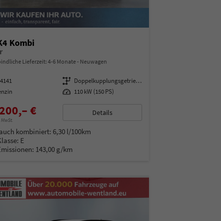
 K4 Kombi
r
indliche Lieferzeit: 4-6 Monate
Neuwagen
14141
Getriebe
Doppelkupplungsgetriebe (DSG)
enzin
Leistung
110 kW (150 PS)
200,– €
Details
% MwSt.
auch kombiniert:
6,30 l/100km
Klasse:
E
Emissionen:
143,00 g/km