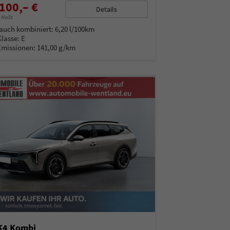
100,– €
Details
% MwSt.
auch kombiniert:
6,20 l/100km
Klasse:
E
Emissionen:
141,00 g/km
 K4 Kombi