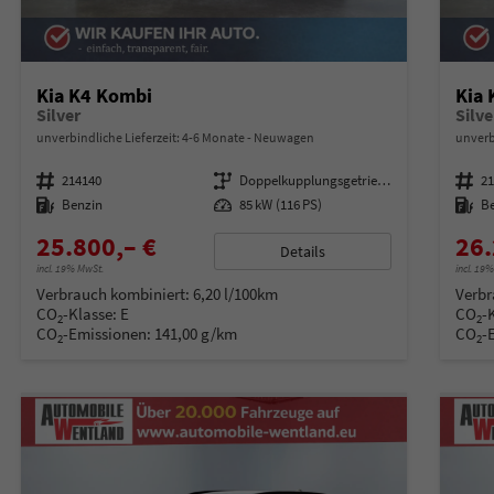
Kia K4 Kombi
Kia
Silver
Silve
unverbindliche Lieferzeit: 4-6 Monate
Neuwagen
unverb
Fahrzeugnummer
214140
Getriebe
Doppelkupplungsgetriebe (DSG)
Fahrzeugnummer
2
Kraftstoff
Benzin
Leistung
85 kW (116 PS)
Kraftstoff
B
25.800,– €
26.
Details
incl. 19% MwSt.
incl. 19
Verbrauch kombiniert:
6,20 l/100km
Verbr
CO
-Klasse:
E
CO
-
2
2
CO
-Emissionen:
141,00 g/km
CO
-
2
2