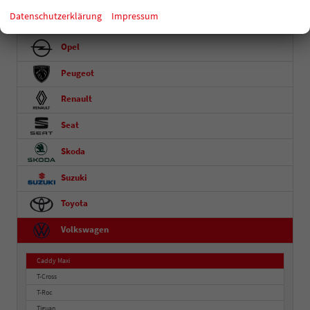
Datenschutzerklärung
Impressum
Nissan
Opel
Peugeot
Renault
Seat
Skoda
Suzuki
Toyota
Volkswagen
Caddy Maxi
T-Cross
T-Roc
Tiguan