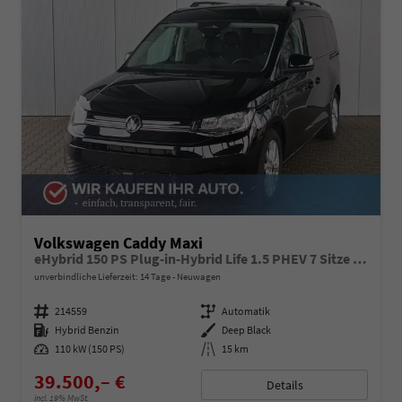
Volkswagen Caddy Maxi
eHybrid 150 PS Plug-in-Hybrid Life 1.5 PHEV 7 Sitze DSG
unverbindliche Lieferzeit:
14 Tage
Neuwagen
Fahrzeugnummer
214559
Getriebe
Automatik
Kraftstoff
Hybrid Benzin
Außenfarbe
Deep Black
Leistung
110 kW (150 PS)
Kilometerstand
15 km
39.500,– €
Details
incl. 19% MwSt.