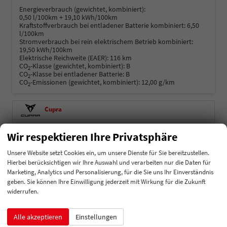
Energieverbrauch (gewichtet, kombiniert):
0,50 l/100km + 19,10 kWh/100km
Kraftstoffverbrauch bei entladener Batterie kombiniert:
6,50
l/100km
Stromverbrauch bei rein elektrischem Betrieb kombiniert:
19,50 kWh/100km
Elektrische Reichweite (EAER):
116 km
CO
-Klasse (gewichtet, kombiniert):
B
2
CO
-Klasse bei entladener Batterie:
B
2
CO
-Emissionen (gewichtet, kombiniert):
12,00 g/km
2
Cupra
Dacia
Wir respektieren Ihre Privatsphäre
Ford
Unsere Website setzt Cookies ein, um unsere Dienste für Sie bereitzustellen.
Hierbei berücksichtigen wir Ihre Auswahl und verarbeiten nur die Daten für
Hyundai
Marketing, Analytics und Personalisierung, für die Sie uns Ihr Einverständnis
geben. Sie können Ihre Einwilligung jederzeit mit Wirkung für die Zukunft
Kia
widerrufen.
Mercedes-Benz
Alle akzeptieren
Einstellungen
MG