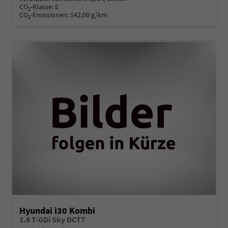
CO
-Klasse:
E
2
CO
-Emissionen:
142,00 g/km
2
Hyundai i30 Kombi
1.6 T-GDi Sky DCT7