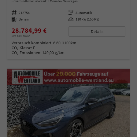
unverbindliche Lieferzeit:
3 Monate
Neuwagen
Fahrzeugnummer
212754
Getriebe
Automatik
Kraftstoff
Benzin
Leistung
110 kW (150 PS)
28.784,99 €
Details
incl. 19% MwSt.
Verbrauch kombiniert:
6,60 l/100km
CO
-Klasse:
E
2
CO
-Emissionen:
149,00 g/km
2