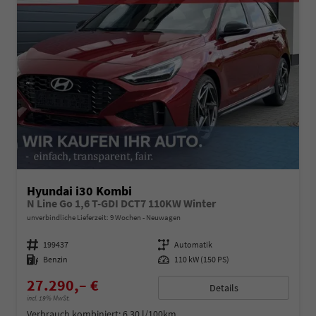
Hyundai i30 Kombi
N Line Go 1,6 T-GDI DCT7 110KW Winter
unverbindliche Lieferzeit:
9 Wochen
Neuwagen
Fahrzeugnummer
199437
Getriebe
Automatik
Kraftstoff
Benzin
Leistung
110 kW (150 PS)
27.290,– €
Details
incl. 19% MwSt.
Verbrauch kombiniert:
6,30 l/100km