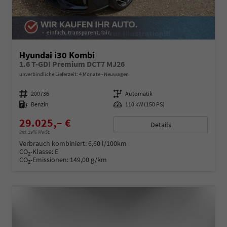
Hyundai i30 Kombi
1.6 T-GDI Premium DCT7 MJ26
unverbindliche Lieferzeit:
4 Monate
Neuwagen
Fahrzeugnummer
200736
Getriebe
Automatik
Kraftstoff
Benzin
Leistung
110 kW (150 PS)
29.025,– €
Details
incl. 19% MwSt.
Verbrauch kombiniert:
6,60 l/100km
CO
-Klasse:
E
2
CO
-Emissionen:
149,00 g/km
2