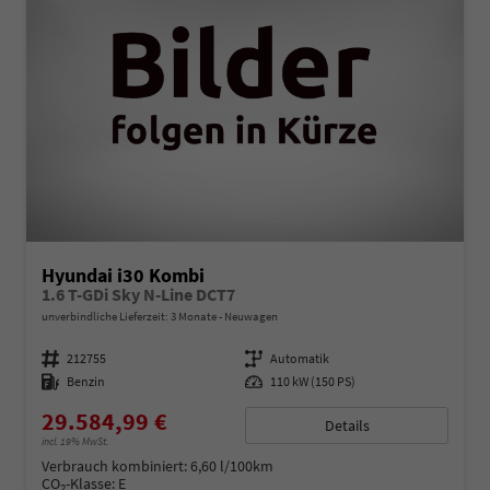
Hyundai i30 Kombi
1.6 T-GDi Sky N-Line DCT7
unverbindliche Lieferzeit:
3 Monate
Neuwagen
Fahrzeugnummer
212755
Getriebe
Automatik
Kraftstoff
Benzin
Leistung
110 kW (150 PS)
29.584,99 €
Details
incl. 19% MwSt.
Verbrauch kombiniert:
6,60 l/100km
CO
-Klasse:
E
2