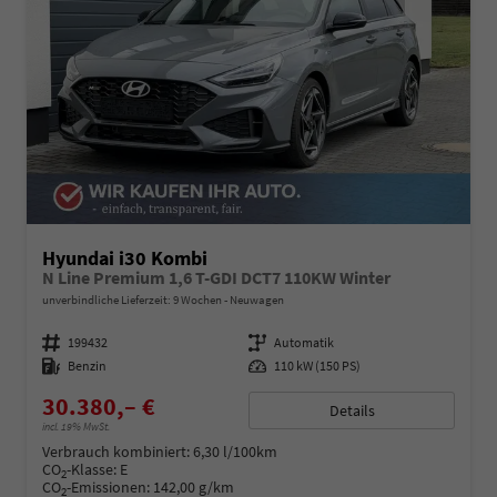
Hyundai i30 Kombi
N Line Premium 1,6 T-GDI DCT7 110KW Winter
unverbindliche Lieferzeit:
9 Wochen
Neuwagen
Fahrzeugnummer
199432
Getriebe
Automatik
Kraftstoff
Benzin
Leistung
110 kW (150 PS)
30.380,– €
Details
incl. 19% MwSt.
Verbrauch kombiniert:
6,30 l/100km
CO
-Klasse:
E
2
CO
-Emissionen:
142,00 g/km
2