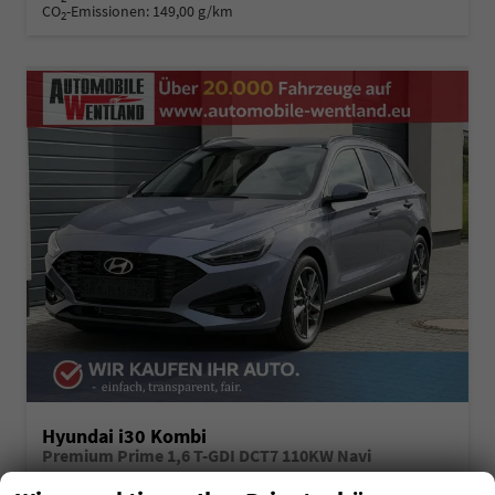
CO
-Emissionen:
149,00 g/km
2
Hyundai i30 Kombi
Premium Prime 1,6 T-GDI DCT7 110KW Navi
unverbindliche Lieferzeit:
3 Monate
Neuwagen