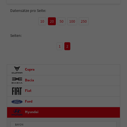
Datensätze pro Seite:
10
20
50
100
250
Seiten:
1
2
Cupra
Dacia
Fiat
Ford
Hyundai
BAYON