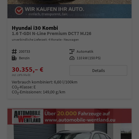
Hyundai i30 Kombi
1.6 T-GDI N-Line Premium DCT7 MJ26
unverbindliche Lieferzeit:
4 Monate
Neuwagen
Fahrzeugnummer
200733
Getriebe
Automatik
Kraftstoff
Benzin
Leistung
110 kW (150 PS)
30.355,– €
Details
incl. 19% MwSt.
Verbrauch kombiniert:
6,60 l/100km
CO
-Klasse:
E
2
CO
-Emissionen:
149,00 g/km
2