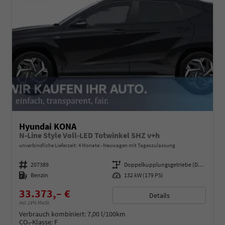
Hyundai KONA
N-Line Style Voll-LED Totwinkel SHZ v+h
unverbindliche Lieferzeit:
4 Monate
Neuwagen mit Tageszulassung
Fahrzeugnummer
207389
Getriebe
Doppelkupplungsgetriebe (DSG)
Kraftstoff
Benzin
Leistung
132 kW (179 PS)
33.373,– €
Details
incl. 19% MwSt.
Verbrauch kombiniert:
7,00 l/100km
CO
-Klasse:
F
2