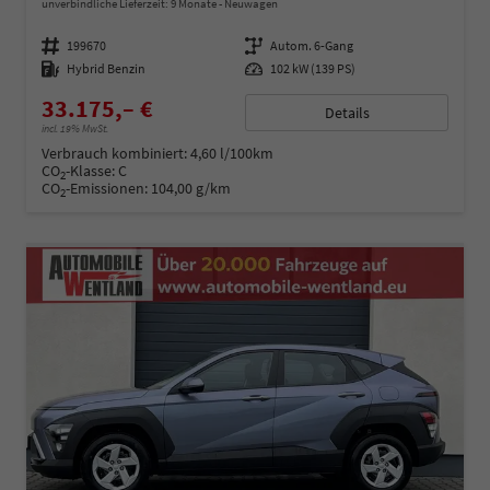
unverbindliche Lieferzeit:
9 Monate
Neuwagen
Fahrzeugnummer
199670
Getriebe
Autom. 6-Gang
Kraftstoff
Hybrid Benzin
Leistung
102 kW (139 PS)
33.175,– €
Details
incl. 19% MwSt.
Verbrauch kombiniert:
4,60 l/100km
CO
-Klasse:
C
2
CO
-Emissionen:
104,00 g/km
2