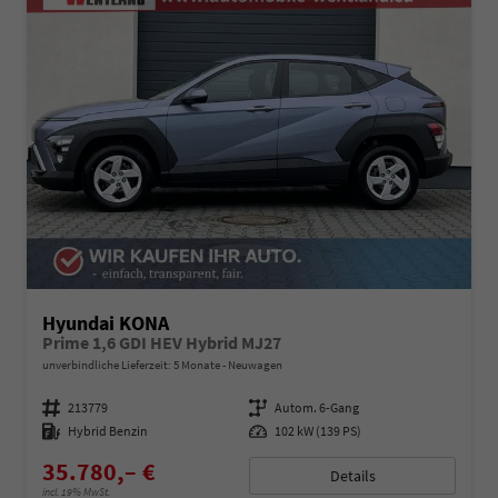
Hyundai KONA
Prime 1,6 GDI HEV Hybrid MJ27
unverbindliche Lieferzeit:
5 Monate
Neuwagen
Fahrzeugnummer
213779
Getriebe
Autom. 6-Gang
Kraftstoff
Hybrid Benzin
Leistung
102 kW (139 PS)
35.780,– €
Details
incl. 19% MwSt.