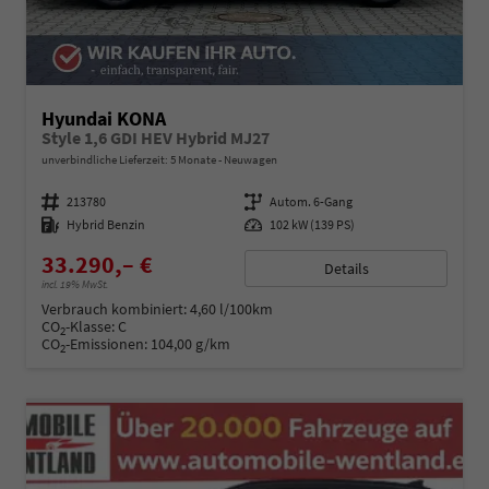
Hyundai KONA
Style 1,6 GDI HEV Hybrid MJ27
unverbindliche Lieferzeit:
5 Monate
Neuwagen
Fahrzeugnummer
213780
Getriebe
Autom. 6-Gang
Kraftstoff
Hybrid Benzin
Leistung
102 kW (139 PS)
33.290,– €
Details
incl. 19% MwSt.
Verbrauch kombiniert:
4,60 l/100km
CO
-Klasse:
C
2
CO
-Emissionen:
104,00 g/km
2