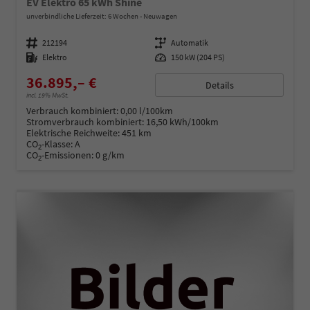
EV Elektro 65 kWh Shine
unverbindliche Lieferzeit:
6 Wochen
Neuwagen
Fahrzeugnummer
212194
Getriebe
Automatik
Kraftstoff
Elektro
Leistung
150 kW (204 PS)
36.895,– €
Details
incl. 19% MwSt.
Verbrauch kombiniert:
0,00 l/100km
Stromverbrauch kombiniert:
16,50 kWh/100km
Elektrische Reichweite:
451 km
CO
-Klasse:
A
2
CO
-Emissionen:
0 g/km
2