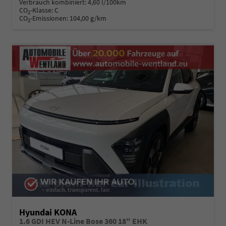
Verbrauch kombiniert:
4,60 l/100km
CO
-Klasse:
C
2
CO
-Emissionen:
104,00 g/km
2
Hyundai KONA
1.6 GDI HEV N-Line Bose 360 18" EHK