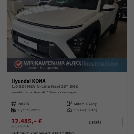
Hyundai KONA
1.6 GDI HEV N-Line Navi 18" SHZ
unverbindliche Lieferzeit:
5 Monate
Neuwagen
Fahrzeugnummer
208725
Getriebe
Autom. 6-Gang
Kraftstoff
Hybrid Benzin
Leistung
102 kW (139 PS)
32.485,– €
Details
incl. 19% MwSt.
Verbrauch kombiniert:
4,60 l/100km