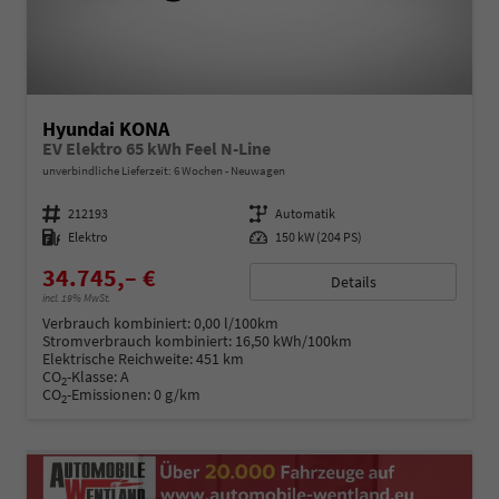
Hyundai KONA
EV Elektro 65 kWh Feel N-Line
unverbindliche Lieferzeit:
6 Wochen
Neuwagen
Fahrzeugnummer
212193
Getriebe
Automatik
Kraftstoff
Elektro
Leistung
150 kW (204 PS)
34.745,– €
Details
incl. 19% MwSt.
Verbrauch kombiniert:
0,00 l/100km
Stromverbrauch kombiniert:
16,50 kWh/100km
Elektrische Reichweite:
451 km
CO
-Klasse:
A
2
CO
-Emissionen:
0 g/km
2