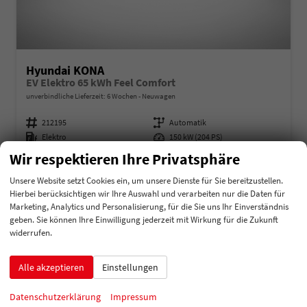
Hyundai KONA
EV Elektro 65 kWh Feel Comfort
unverbindliche Lieferzeit:
6 Wochen
Neuwagen
Fahrzeugnummer
212195
Getriebe
Automatik
Kraftstoff
Elektro
Leistung
150 kW (204 PS)
Wir respektieren Ihre Privatsphäre
34.155,– €
Details
incl. 19% MwSt.
Unsere Website setzt Cookies ein, um unsere Dienste für Sie bereitzustellen.
Verbrauch kombiniert:
0,00 l/100km
Hierbei berücksichtigen wir Ihre Auswahl und verarbeiten nur die Daten für
Stromverbrauch kombiniert:
16,50 kWh/100km
Marketing, Analytics und Personalisierung, für die Sie uns Ihr Einverständnis
Elektrische Reichweite:
451 km
geben. Sie können Ihre Einwilligung jederzeit mit Wirkung für die Zukunft
CO
-Klasse:
A
2
widerrufen.
CO
-Emissionen:
0 g/km
2
Alle akzeptieren
Einstellungen
Datenschutzerklärung
Impressum