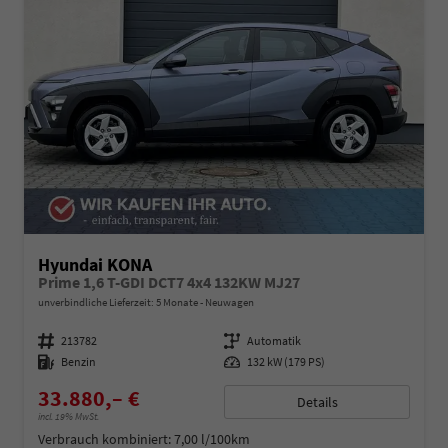
Hyundai KONA
Prime 1,6 T-GDI DCT7 4x4 132KW MJ27
unverbindliche Lieferzeit:
5 Monate
Neuwagen
Fahrzeugnummer
213782
Getriebe
Automatik
Kraftstoff
Benzin
Leistung
132 kW (179 PS)
33.880,– €
Details
incl. 19% MwSt.
Verbrauch kombiniert:
7,00 l/100km