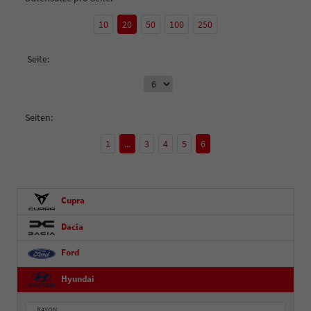
10
20
50
100
250
Seite:
Seiten:
1
...
3
4
5
6
Cupra
Dacia
Ford
Hyundai
BAYON