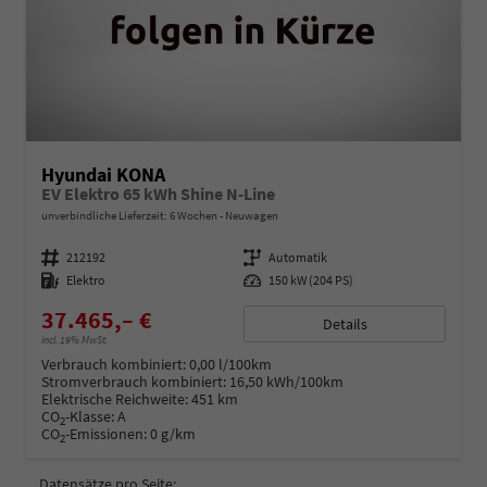
Hyundai KONA
EV Elektro 65 kWh Shine N-Line
unverbindliche Lieferzeit:
6 Wochen
Neuwagen
Fahrzeugnummer
212192
Getriebe
Automatik
Kraftstoff
Elektro
Leistung
150 kW (204 PS)
37.465,– €
Details
incl. 19% MwSt.
Verbrauch kombiniert:
0,00 l/100km
Stromverbrauch kombiniert:
16,50 kWh/100km
Elektrische Reichweite:
451 km
CO
-Klasse:
A
2
CO
-Emissionen:
0 g/km
2
Datensätze pro Seite: