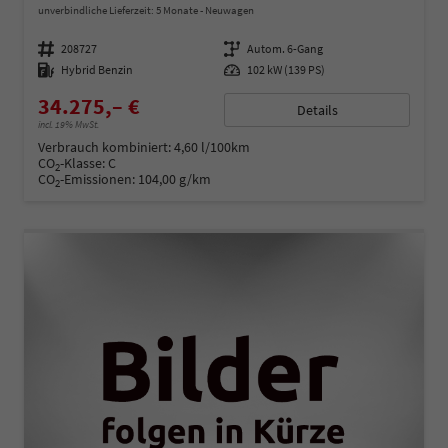
unverbindliche Lieferzeit:
5 Monate
Neuwagen
Fahrzeugnummer
208727
Getriebe
Autom. 6-Gang
Kraftstoff
Hybrid Benzin
Leistung
102 kW (139 PS)
34.275,– €
Details
incl. 19% MwSt.
Verbrauch kombiniert:
4,60 l/100km
CO
-Klasse:
C
2
CO
-Emissionen:
104,00 g/km
2