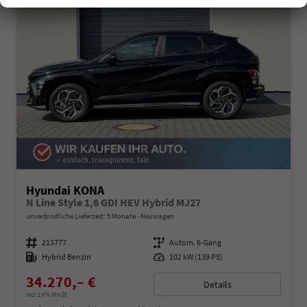
Hyundai KONA
N Line Style 1,6 GDI HEV Hybrid MJ27
unverbindliche Lieferzeit:
5 Monate
Neuwagen
Fahrzeugnummer
213777
Getriebe
Autom. 6-Gang
Kraftstoff
Hybrid Benzin
Leistung
102 kW (139 PS)
34.270,– €
Details
incl. 19% MwSt.