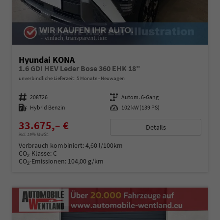
Hyundai KONA
1.6 GDI HEV Leder Bose 360 EHK 18"
unverbindliche Lieferzeit:
5 Monate
Neuwagen
Fahrzeugnummer
208726
Getriebe
Autom. 6-Gang
Kraftstoff
Hybrid Benzin
Leistung
102 kW (139 PS)
33.675,– €
Details
incl. 19% MwSt.
Verbrauch kombiniert:
4,60 l/100km
CO
-Klasse:
C
2
CO
-Emissionen:
104,00 g/km
2