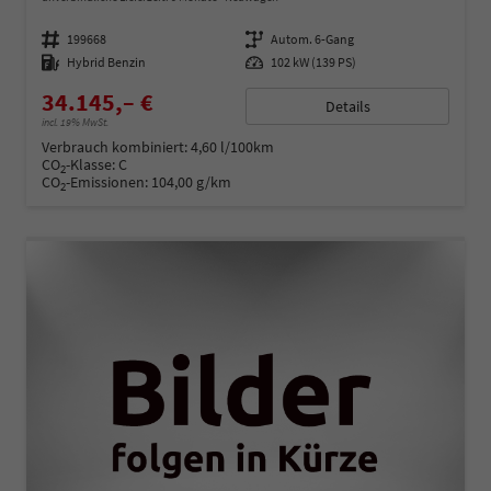
Fahrzeugnummer
199668
Getriebe
Autom. 6-Gang
Kraftstoff
Hybrid Benzin
Leistung
102 kW (139 PS)
34.145,– €
Details
incl. 19% MwSt.
Verbrauch kombiniert:
4,60 l/100km
CO
-Klasse:
C
2
CO
-Emissionen:
104,00 g/km
2