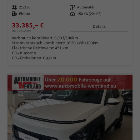
Fahrzeugnummer
212196
Getriebe
Automatik
Kraftstoff
Elektro
Leistung
150 kW (204 PS)
33.385,– €
Details
incl. 19% MwSt.
Verbrauch kombiniert:
0,00 l/100km
Stromverbrauch kombiniert:
16,50 kWh/100km
Elektrische Reichweite:
451 km
CO
-Klasse:
A
2
CO
-Emissionen:
0 g/km
2