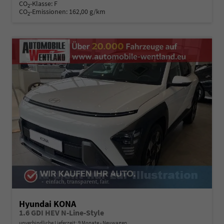
CO
-Klasse:
F
2
CO
-Emissionen:
162,00 g/km
2
Hyundai KONA
1.6 GDI HEV N-Line-Style
unverbindliche Lieferzeit:
9 Monate
Neuwagen