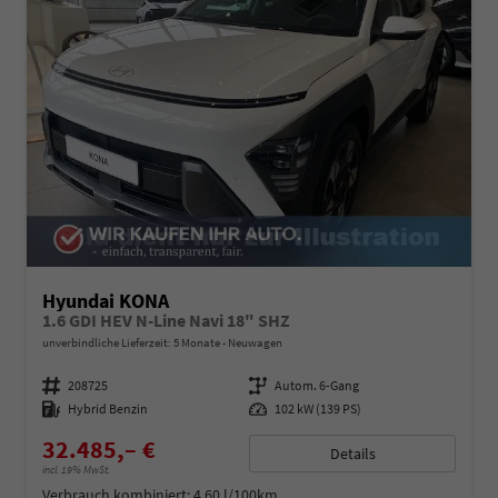
Hyundai KONA
1.6 GDI HEV N-Line Navi 18" SHZ
unverbindliche Lieferzeit:
5 Monate
Neuwagen
Fahrzeugnummer
208725
Getriebe
Autom. 6-Gang
Kraftstoff
Hybrid Benzin
Leistung
102 kW (139 PS)
32.485,– €
Details
incl. 19% MwSt.
Verbrauch kombiniert:
4,60 l/100km