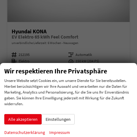
Hyundai KONA
EV Elektro 65 kWh Feel Comfort
unverbindliche Lieferzeit:
6 Wochen
Neuwagen
Fahrzeugnummer
212195
Getriebe
Automatik
Kraftstoff
Elektro
Leistung
150 kW (204 PS)
Wir respektieren Ihre Privatsphäre
34.155,– €
Details
incl. 19% MwSt.
Unsere Website setzt Cookies ein, um unsere Dienste für Sie bereitzustellen.
Verbrauch kombiniert:
0,00 l/100km
Hierbei berücksichtigen wir Ihre Auswahl und verarbeiten nur die Daten für
Stromverbrauch kombiniert:
16,50 kWh/100km
Marketing, Analytics und Personalisierung, für die Sie uns Ihr Einverständnis
Elektrische Reichweite:
451 km
geben. Sie können Ihre Einwilligung jederzeit mit Wirkung für die Zukunft
CO
-Klasse:
A
2
widerrufen.
CO
-Emissionen:
0 g/km
2
Alle akzeptieren
Einstellungen
Datenschutzerklärung
Impressum