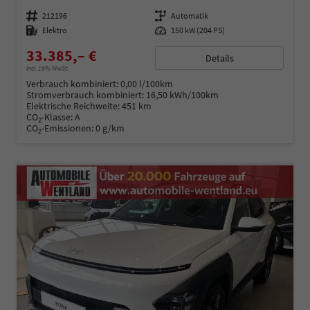
Fahrzeugnummer
212196
Getriebe
Automatik
Kraftstoff
Elektro
Leistung
150 kW (204 PS)
33.385,– €
Details
incl. 19% MwSt.
Verbrauch kombiniert:
0,00 l/100km
Stromverbrauch kombiniert:
16,50 kWh/100km
Elektrische Reichweite:
451 km
CO
-Klasse:
A
2
CO
-Emissionen:
0 g/km
2