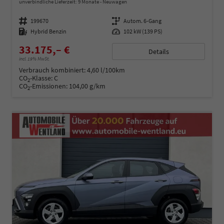
unverbindliche Lieferzeit:
9 Monate
Neuwagen
Fahrzeugnummer
199670
Getriebe
Autom. 6-Gang
Kraftstoff
Hybrid Benzin
Leistung
102 kW (139 PS)
33.175,– €
Details
incl. 19% MwSt.
Verbrauch kombiniert:
4,60 l/100km
CO
-Klasse:
C
2
CO
-Emissionen:
104,00 g/km
2