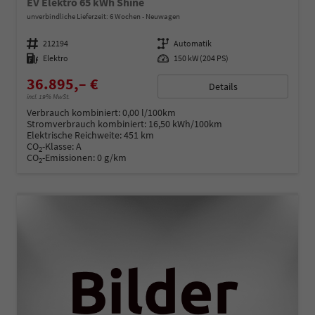
EV Elektro 65 kWh Shine
unverbindliche Lieferzeit:
6 Wochen
Neuwagen
Fahrzeugnummer
212194
Getriebe
Automatik
Kraftstoff
Elektro
Leistung
150 kW (204 PS)
36.895,– €
Details
incl. 19% MwSt.
Verbrauch kombiniert:
0,00 l/100km
Stromverbrauch kombiniert:
16,50 kWh/100km
Elektrische Reichweite:
451 km
CO
-Klasse:
A
2
CO
-Emissionen:
0 g/km
2