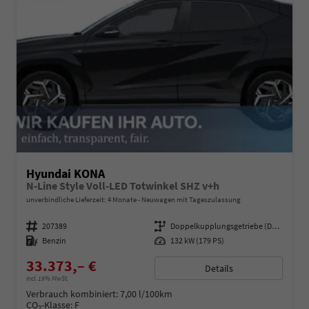
Hyundai KONA
N-Line Style Voll-LED Totwinkel SHZ v+h
unverbindliche Lieferzeit:
4 Monate
Neuwagen mit Tageszulassung
Fahrzeugnummer
207389
Getriebe
Doppelkupplungsgetriebe (DSG)
Kraftstoff
Benzin
Leistung
132 kW (179 PS)
33.373,– €
Details
incl. 19% MwSt.
Verbrauch kombiniert:
7,00 l/100km
CO
-Klasse:
F
2