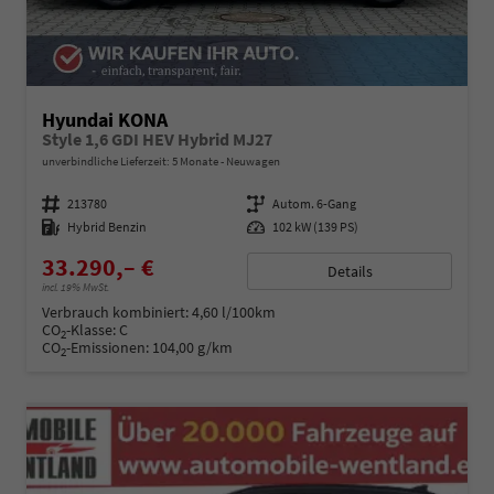
Hyundai KONA
Style 1,6 GDI HEV Hybrid MJ27
unverbindliche Lieferzeit:
5 Monate
Neuwagen
Fahrzeugnummer
213780
Getriebe
Autom. 6-Gang
Kraftstoff
Hybrid Benzin
Leistung
102 kW (139 PS)
33.290,– €
Details
incl. 19% MwSt.
Verbrauch kombiniert:
4,60 l/100km
CO
-Klasse:
C
2
CO
-Emissionen:
104,00 g/km
2