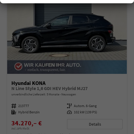
Hyundai KONA
N Line Style 1,6 GDI HEV Hybrid MJ27
unverbindliche Lieferzeit:
5 Monate
Neuwagen
Fahrzeugnummer
213777
Getriebe
Autom. 6-Gang
Kraftstoff
Hybrid Benzin
Leistung
102 kW (139 PS)
34.270,– €
Details
incl. 19% MwSt.