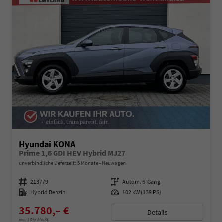
Hyundai KONA
Prime 1,6 GDI HEV Hybrid MJ27
unverbindliche Lieferzeit:
5 Monate
Neuwagen
Fahrzeugnummer
213779
Getriebe
Autom. 6-Gang
Kraftstoff
Hybrid Benzin
Leistung
102 kW (139 PS)
35.780,– €
Details
incl. 19% MwSt.