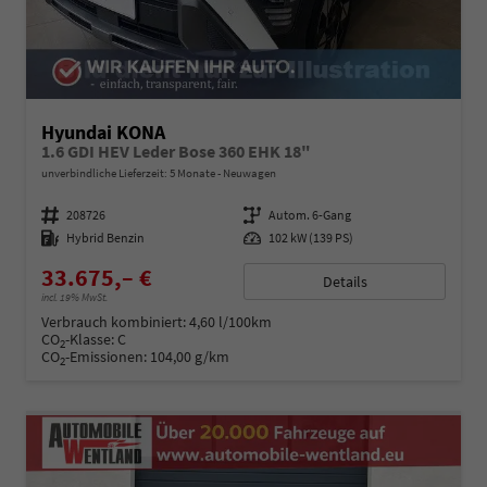
Hyundai KONA
1.6 GDI HEV Leder Bose 360 EHK 18"
unverbindliche Lieferzeit:
5 Monate
Neuwagen
Fahrzeugnummer
208726
Getriebe
Autom. 6-Gang
Kraftstoff
Hybrid Benzin
Leistung
102 kW (139 PS)
33.675,– €
Details
incl. 19% MwSt.
Verbrauch kombiniert:
4,60 l/100km
CO
-Klasse:
C
2
CO
-Emissionen:
104,00 g/km
2