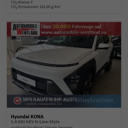
CO
-Klasse:
F
2
CO
-Emissionen:
162,00 g/km
2
Hyundai KONA
1.6 GDI HEV N-Line-Style
unverbindliche Lieferzeit:
9 Monate
Neuwagen