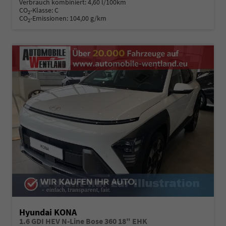
Verbrauch kombiniert:
4,60 l/100km
CO
-Klasse:
C
2
CO
-Emissionen:
104,00 g/km
2
Hyundai KONA
1.6 GDI HEV N-Line Bose 360 18" EHK