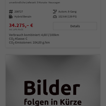
unverbindliche Lieferzeit:
5 Monate
Neuwagen
Fahrzeugnummer
208727
Getriebe
Autom. 6-Gang
Kraftstoff
Hybrid Benzin
Leistung
102 kW (139 PS)
34.275,– €
Details
incl. 19% MwSt.
Verbrauch kombiniert:
4,60 l/100km
CO
-Klasse:
C
2
CO
-Emissionen:
104,00 g/km
2