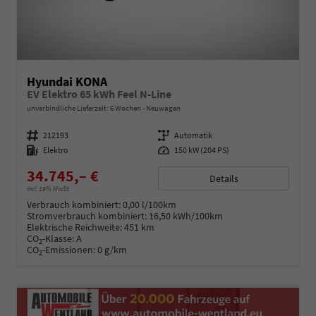
Hyundai KONA
EV Elektro 65 kWh Feel N-Line
unverbindliche Lieferzeit:
6 Wochen
Neuwagen
Fahrzeugnummer
212193
Getriebe
Automatik
Kraftstoff
Elektro
Leistung
150 kW (204 PS)
34.745,– €
Details
incl. 19% MwSt.
Verbrauch kombiniert:
0,00 l/100km
Stromverbrauch kombiniert:
16,50 kWh/100km
Elektrische Reichweite:
451 km
CO
-Klasse:
A
2
CO
-Emissionen:
0 g/km
2