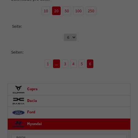
10
20
50
100
250
Seite:
Seiten:
1
...
3
4
5
6
Cupra
Dacia
Ford
Hyundai
BAYON