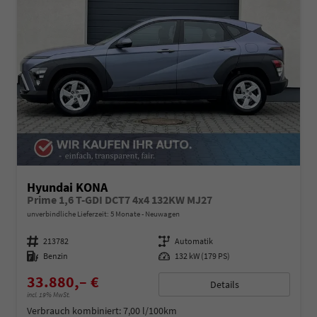
Hyundai KONA
Prime 1,6 T-GDI DCT7 4x4 132KW MJ27
unverbindliche Lieferzeit:
5 Monate
Neuwagen
Fahrzeugnummer
213782
Getriebe
Automatik
Kraftstoff
Benzin
Leistung
132 kW (179 PS)
33.880,– €
Details
incl. 19% MwSt.
Verbrauch kombiniert:
7,00 l/100km