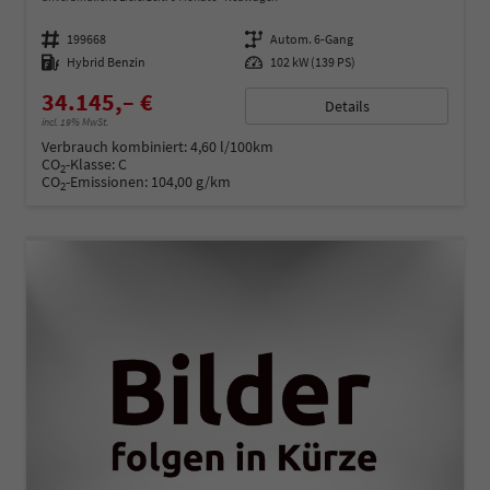
Fahrzeugnummer
199668
Getriebe
Autom. 6-Gang
Kraftstoff
Hybrid Benzin
Leistung
102 kW (139 PS)
34.145,– €
Details
incl. 19% MwSt.
Verbrauch kombiniert:
4,60 l/100km
CO
-Klasse:
C
2
CO
-Emissionen:
104,00 g/km
2