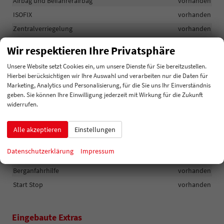
Airbag und Beifahrerairbag
vorhanden
ISOFIX
vorhanden
Zentralverriegelung
vorhanden
Kopfstützen und Dreipunktegurte
vorhanden
Wir respektieren Ihre Privatsphäre
Tagfahrlicht
vorhanden
Unsere Website setzt Cookies ein, um unsere Dienste für Sie bereitzustellen.
Hierbei berücksichtigen wir Ihre Auswahl und verarbeiten nur die Daten für
Außen
Marketing, Analytics und Personalisierung, für die Sie uns Ihr Einverständnis
geben. Sie können Ihre Einwilligung jederzeit mit Wirkung für die Zukunft
Türgriffe in Wagenfarbe
vorhanden
widerrufen.
Räder & Technik
Alle akzeptieren
Einstellungen
Reifendruckkontrolle
vorhanden
Datenschutzerklärung
Impressum
Servolenkung
vorhanden
Berganfahrhilfe
vorhanden
Start Stop
vorhanden
Eingebaute Extras