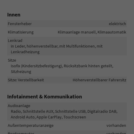
Innen
Fensterheber
elektrisch
Klimatisierung
Klimaanlage manuell, Klimaautomatik
Lenkrad
in Leder, höhenverstellbar, mit Multifunktionen, mit
Lenkradheizung
Sitze
Isofix (Kindersitzbefestigung), Rücksitzbank hinten geteilt,
Sitzheizung
Sitze: Verstellbarkeit
Höhenverstellbarer Fahrersitz
Infotainment & Kommunikation
Audioanlage
Radio, Schnittstelle AUX, Schnittstelle USB, Digitalradio DAB,
Android Auto, Apple CarPlay, Touchscreen
Außentemperaturanzeige
vorhanden
Bordcomputer
vorhanden