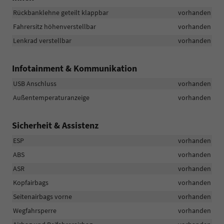
Rückbanklehne geteilt klappbar
vorhanden
Fahrersitz höhenverstellbar
vorhanden
Lenkrad verstellbar
vorhanden
Infotainment & Kommunikation
USB Anschluss
vorhanden
Außentemperaturanzeige
vorhanden
Sicherheit & Assistenz
ESP
vorhanden
ABS
vorhanden
ASR
vorhanden
Kopfairbags
vorhanden
Seitenairbags vorne
vorhanden
Wegfahrsperre
vorhanden