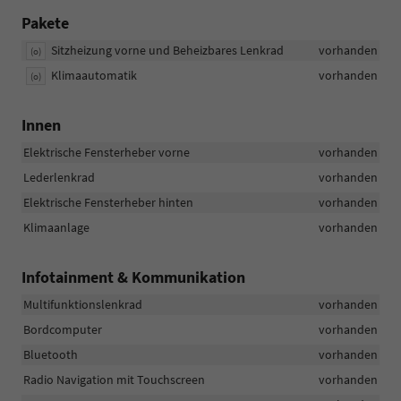
Pakete
Sitzheizung vorne und Beheizbares Lenkrad
vorhanden
(o)
Klimaautomatik
vorhanden
(o)
Innen
Elektrische Fensterheber vorne
vorhanden
Lederlenkrad
vorhanden
Elektrische Fensterheber hinten
vorhanden
Klimaanlage
vorhanden
Infotainment & Kommunikation
Multifunktionslenkrad
vorhanden
Bordcomputer
vorhanden
Bluetooth
vorhanden
Radio Navigation mit Touchscreen
vorhanden