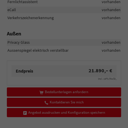
Fernlichtassistent
vorhanden
eCall
vorhanden
Verkehrszeichenerkennung
vorhanden
Außen
Privacy Glass
vorhanden
Aussenspiegel elektrisch verstellbar
vorhanden
21.890,– €
Endpreis
incl. 19% MwSt.,
Bestellunterlagen anfordern
Kontaktieren Sie mich
Angebot ausdrucken und Konfiguration speichern