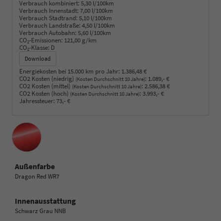
Verbrauch kombiniert:
5,30 l/100km
Verbrauch Innenstadt:
7,00 l/100km
Verbrauch Stadtrand:
5,10 l/100km
Verbrauch Landstraße:
4,50 l/100km
Verbrauch Autobahn:
5,60 l/100km
CO
-Emissionen:
121,00 g/km
2
CO
-Klasse:
D
2
Download
Energiekosten bei 15.000 km pro Jahr:
1.386,48 €
CO2 Kosten (niedrig)
:
1.089,- €
(Kosten Durchschnitt 10 Jahre)
CO2 Kosten (mittel)
:
2.586,38 €
(Kosten Durchschnitt 10 Jahre)
CO2 Kosten (hoch)
:
3.993,- €
(Kosten Durchschnitt 10 Jahre)
Jahressteuer:
73,- €
Außenfarbe
Dragon Red WR7
Innenausstattung
Schwarz Grau NNB