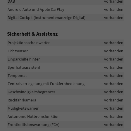
DAB
vorhanden
Android Auto und Apple CarPlay
vorhanden
Digital Cockpit (Instrumentenanzeige Digital)
vorhanden
Sicherheit & Assistenz
Projektionsscheinwerfer
vorhanden
Lichtsensor
vorhanden
Einparkhilfe hinten
vorhanden
Spurhalteassistent
vorhanden
Tempomat
vorhanden
Zentralverriegelung mit Funkfernbedienung
vorhanden
Geschwindigkeitsbegrenzer
vorhanden
Rückfahrkamera
vorhanden
Müdigkeitswarner
vorhanden
Autonome Notbremsfunktion
vorhanden
Frontkollisionswarnung (FCA)
vorhanden