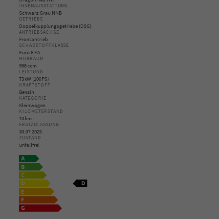
INNENAUSSTATTUNG
Schwarz Grau NNB
GETRIEBE
Doppelkupplungsgetriebe (DSG)
ANTRIEBSACHSE
Frontantrieb
SCHADSTOFFKLASSE
Euro 6 EA
HUBRAUM
998 ccm
LEISTUNG
73 kW (100 PS)
KRAFTSTOFF
Benzin
KATEGORIE
Kleinwagen
KILOMETERSTAND
10 km
ERSTZULASSUNG
30.07.2025
ZUSTAND
unfallfrei