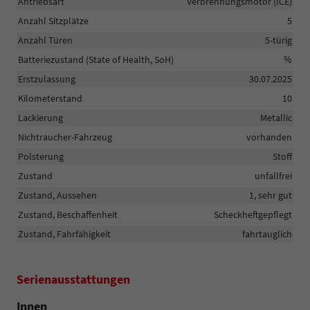
Antriebsart
Verbrennungsmotor (ICE)
Anzahl Sitzplätze
5
Anzahl Türen
5-türig
Batteriezustand (State of Health, SoH)
%
Erstzulassung
30.07.2025
Kilometerstand
10
Lackierung
Metallic
Nichtraucher-Fahrzeug
vorhanden
Polsterung
Stoff
Zustand
unfallfrei
Zustand, Aussehen
1, sehr gut
Zustand, Beschaffenheit
Scheckheftgepflegt
Zustand, Fahrfähigkeit
fahrtauglich
Serienausstattungen
Innen