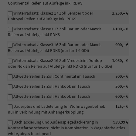
Continental Reifen auf Alufelge inkl RDKS
Winterradsatz Klasse2 17 Zoll Semperit oder
1.250,– €
Uniroyal Reifen auf Alufelge inkl RDKS
Winterradsatz Klasse3 17 Zoll Barum oder Maxxis
1.100,– €
Reifen auf Alufelge inkl RDKS
Winterradsatz Klasse3 16 Zoll Barum oder Maxxis
900,– €
Reifen auf Alufelge inkl RDKS (nur für 1.6 GDi)
Winterradsatz Klasse2 16 Zoll Vredestein, Dunlop
1.050,– €
oder Nokian Reifen auf Alufelge inkl RDKS (nur für 1.6 GDi)
Allwetterreifen 19 Zoll Continental im Tausch
800,– €
Allwetterreifen 17 Zoll Hankook im Tausch
500,– €
Allwetterreifen 18 Zoll Hankook im Tausch
600,– €
Dauerplus und Ladeleitung für Wohnwagenbetrieb
125,– €
nur in Verbindung mit Anhängerkupplung
Dachlackierung und Außenspiegellackierung in
939,99 €
Kontrastfarbe schwarz. Nicht in Kombination in Wagenfarbe atlas
white, abyss black pearl