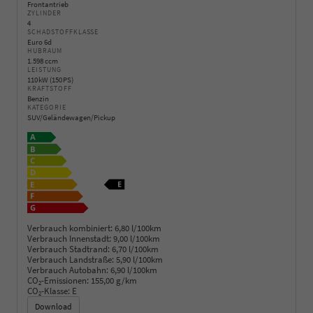
Frontantrieb
ZYLINDER
4
SCHADSTOFFKLASSE
Euro 6d
HUBRAUM
1.598 ccm
LEISTUNG
110 kW (150 PS)
KRAFTSTOFF
Benzin
KATEGORIE
SUV/Geländewagen/Pickup
Verbrauch kombiniert:
6,80 l/100km
Verbrauch Innenstadt:
9,00 l/100km
Verbrauch Stadtrand:
6,70 l/100km
Verbrauch Landstraße:
5,90 l/100km
Verbrauch Autobahn:
6,90 l/100km
CO
-Emissionen:
155,00 g/km
2
CO
-Klasse:
E
2
Download