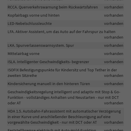
RCCA. Querverkehrswarnung beim Rückwärtsfahren
vorhanden
Kopfairbags vorne und hinten
vorhanden
LED-Nebelschlussleuchte
vorhanden
LFA. Aktiver Assistent, um das Auto auf der Fahrspur zu halten
vorhanden
LKA. Spurverlassenswarnsystem. Spur
vorhanden
Mittelairbag vorne
vorhanden
ISLA. Intelligenter Geschwindigkeits- begrenzer
vorhanden
ISOFIX Befestigungspunkte für Kindersitz und Top Tether in der
zweiten Sitzreihe
vorhanden
Kindersicherung manuell in den hinteren Türen
vorhanden
Geschwindigkeitsregelung intelligent und adaptiv mit Stop & Go-
Funktion - vollständiges Anhalten und Neustarten - nur mit DCT
oder AT
vorhanden
HDA 1.5. Autobahn-Fahrassistent mit automatischer Verzögerung
in einer Kurve und anschließender Beschleunigung auf eine
vorgewählte Geschwindigkeit - nur mit DCT oder AT
vorhanden
Feststellbremse elektrisch mit Auto-Hold-Funktion
vorhanden