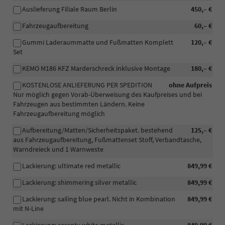
Auslieferung Filiale Raum Berlin
450,– €
Fahrzeugaufbereitung
60,– €
Gummi Laderaummatte und Fußmatten Komplett
120,– €
Set
KEMO M186 KFZ Marderschreck inklusive Montage
180,– €
KOSTENLOSE ANLIEFERUNG PER SPEDITION
ohne Aufpreis
Nur möglich gegen Vorab-Überweisung des Kaufpreises und bei
Fahrzeugen aus bestimmten Ländern. Keine
Fahrzeugaufbereitung möglich
Aufbereitung/Matten/Sicherheitspaket. bestehend
125,– €
aus Fahrzeugaufbereitung, Fußmattenset Stoff, Verbandtasche,
Warndreieck und 1 Warnweste
Lackierung: ultimate red metallic
849,99 €
Lackierung: shimmering silver metallic
849,99 €
Lackierung: sailing blue pearl. Nicht in Kombination
849,99 €
mit N-Line