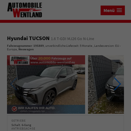
Menü
Hyundai TUCSON
1.6 T-GDI MJ26 Go N-Line
Fahrzeugnummer
:
195889
, unverbindliche Lieferzeit:
5 Monate
, Landesversion: EU -
Europa,
Neuwagen
GETRIEBE
Schalt. 6-Gang
ANTRIEBSACHSE