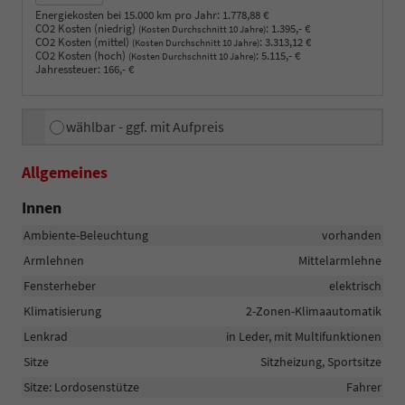
Energiekosten bei 15.000 km pro Jahr:
1.778,88 €
CO2 Kosten (niedrig)
:
1.395,- €
(Kosten Durchschnitt 10 Jahre)
CO2 Kosten (mittel)
:
3.313,12 €
(Kosten Durchschnitt 10 Jahre)
CO2 Kosten (hoch)
:
5.115,- €
(Kosten Durchschnitt 10 Jahre)
Jahressteuer:
166,- €
wählbar - ggf. mit Aufpreis
Allgemeines
Innen
Ambiente-Beleuchtung
vorhanden
Armlehnen
Mittelarmlehne
Fensterheber
elektrisch
Klimatisierung
2-Zonen-Klimaautomatik
Lenkrad
in Leder, mit Multifunktionen
Sitze
Sitzheizung, Sportsitze
Sitze: Lordosenstütze
Fahrer