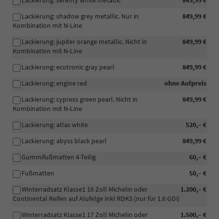
Lackierung: serenty white metallic
849,99 €
Lackierung: shadow grey metallic. Nur in
849,99 €
Kombination mit N-Line
Lackierung: jupiter orange metallic. Nicht in
849,99 €
Kombination mit N-Line
Lackierung: ecotronic gray pearl
849,99 €
Lackierung: engine red
ohne Aufpreis
Lackierung: cypress green pearl. Nicht in
849,99 €
Kombination mit N-Line
Lackierung: atlas white
520,– €
Lackierung: abyss black pearl
849,99 €
Gummifußmatten 4-Teilig
60,– €
Fußmatten
50,– €
Winterradsatz Klasse1 16 Zoll Michelin oder
1.200,– €
Continental Reifen auf Alufelge inkl RDKS (nur für 1.6 GDi)
Winterradsatz Klasse1 17 Zoll Michelin oder
1.500,– €