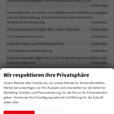
Lenkrad-Schaltwipppen. Nur in Kombination mit DCT/AT
vorhanden
Sonnenblenden an Fahrer- und Beifahrerseite mit Make-up-Spiegel
und LED-Beleuchtung, Sonnenblende an Fahrerseite mit
integrierter Verlängerung
vorhanden
LED-Innenbeleuchtung für die 1. und 2. Sitzreihe
vorhanden
LED-Leseleuchten vorne
vorhanden
Lenkrad höhen- und tiefenverstellbar
vorhanden
LED-Gepäckraumbeleuchtung
vorhanden
Instrumententafel digital mit 12,3 Zoll Bordcomputer-Display und
sechs Anzeigemodi
vorhanden
Klimaautomatik 2-Zonen
vorhanden
Wir respektieren Ihre Privatsphäre
Getriebesteuerung elektronisch "Shift by Wire". Nut in
Kombination mit DCT/AT
vorhanden
Unsere Website setzt Cookies ein, um unsere Dienste für Sie bereitzustellen.
Hierbei berücksichtigen wir Ihre Auswahl und verarbeiten nur die Daten für
ECM. Innenrückspiegel automatisch abblendend
vorhanden
Marketing, Analytics und Personalisierung, für die Sie uns Ihr Einverständnis
Fahrmodus-Wahlschalter
vorhanden
geben. Sie können Ihre Einwilligung jederzeit mit Wirkung für die Zukunft
widerrufen.
Fensterheber vorne und hinten elektrisch mit One-Touch-Funktion
vorhanden