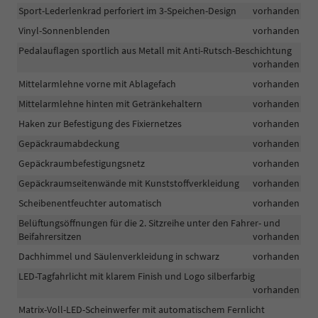
Sport-Lederlenkrad perforiert im 3-Speichen-Design
vorhanden
Vinyl-Sonnenblenden
vorhanden
Pedalauflagen sportlich aus Metall mit Anti-Rutsch-Beschichtung
vorhanden
Mittelarmlehne vorne mit Ablagefach
vorhanden
Mittelarmlehne hinten mit Getränkehaltern
vorhanden
Haken zur Befestigung des Fixiernetzes
vorhanden
Gepäckraumabdeckung
vorhanden
Gepäckraumbefestigungsnetz
vorhanden
Gepäckraumseitenwände mit Kunststoffverkleidung
vorhanden
Scheibenentfeuchter automatisch
vorhanden
Belüftungsöffnungen für die 2. Sitzreihe unter den Fahrer- und
Beifahrersitzen
vorhanden
Dachhimmel und Säulenverkleidung in schwarz
vorhanden
LED-Tagfahrlicht mit klarem Finish und Logo silberfarbig
vorhanden
Matrix-Voll-LED-Scheinwerfer mit automatischem Fernlicht