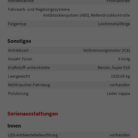
Antriebsachse
Frontantrieb
Fahrwerk- und Regelungssysteme
Antiblockiersystem (ABS), Reifendruckkontrolle
Felgentyp
Leichtmetallfelge
Sonstiges
Antriebsart
Verbrennungsmotor (ICE)
Anzahl Türen
5-türig
Kraftstoff: unterstützte
Benzin, Super E10
Leergewicht
1520.00 kg
Nichtraucher-Fahrzeug
vorhanden
Polsterung
Leder nappa
Serienausstattungen
Innen
LED-Ambientebeleuchtung
vorhanden