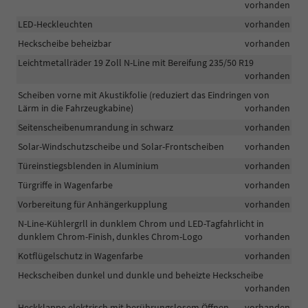
vorhanden
LED-Heckleuchten
vorhanden
Heckscheibe beheizbar
vorhanden
Leichtmetallräder 19 Zoll N-Line mit Bereifung 235/50 R19
vorhanden
Scheiben vorne mit Akustikfolie (reduziert das Eindringen von
Lärm in die Fahrzeugkabine)
vorhanden
Seitenscheibenumrandung in schwarz
vorhanden
Solar-Windschutzscheibe und Solar-Frontscheiben
vorhanden
Türeinstiegsblenden in Aluminium
vorhanden
Türgriffe in Wagenfarbe
vorhanden
Vorbereitung für Anhängerkupplung
vorhanden
N-Line-Kühlergrll in dunklem Chrom und LED-Tagfahrlicht in
dunklem Chrom-Finish, dunkles Chrom-Logo
vorhanden
Kotflügelschutz in Wagenfarbe
vorhanden
Heckscheiben dunkel und dunkle und beheizte Heckscheibe
vorhanden
Heckklappe elektrisch mit berührungslosem Öffnen
vorhanden