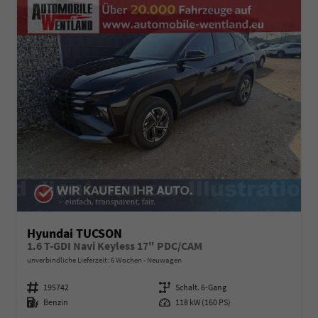
Hyundai TUCSON
1.6 T-GDI Navi Keyless 17" PDC/CAM
unverbindliche Lieferzeit:
6 Wochen
Neuwagen
Fahrzeugnummer
195742
Getriebe
Schalt. 6-Gang
Kraftstoff
Benzin
Leistung
118 kW (160 PS)