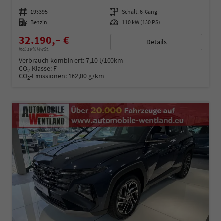
Fahrzeugnummer
193395
Getriebe
Schalt. 6-Gang
Kraftstoff
Benzin
Leistung
110 kW (150 PS)
32.190,– €
Details
incl. 19% MwSt.
Verbrauch kombiniert:
7,10 l/100km
CO
-Klasse:
F
2
CO
-Emissionen:
162,00 g/km
2