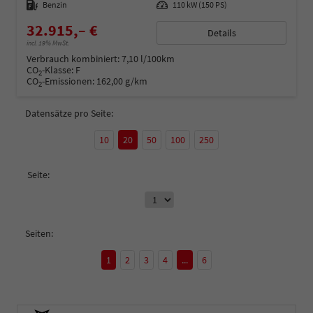
Kraftstoff
Benzin
Leistung
110 kW (150 PS)
32.915,– €
Details
incl. 19% MwSt.
Verbrauch kombiniert:
7,10 l/100km
CO
-Klasse:
F
2
CO
-Emissionen:
162,00 g/km
2
Datensätze pro Seite:
10
20
50
100
250
Seite:
Seiten:
1
2
3
4
...
6