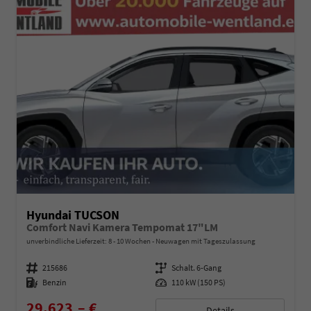
Hyundai TUCSON
Comfort Navi Kamera Tempomat 17"LM
unverbindliche Lieferzeit: 8 - 10 Wochen
Neuwagen mit Tageszulassung
Fahrzeugnummer
215686
Getriebe
Schalt. 6-Gang
Kraftstoff
Benzin
Leistung
110 kW (150 PS)
29.623,– €
Details