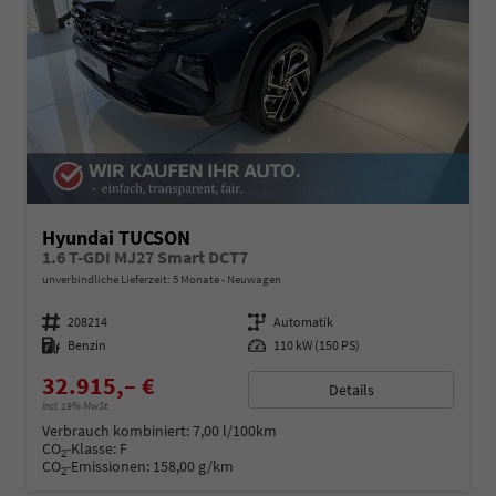
Hyundai TUCSON
1.6 T-GDI MJ27 Smart DCT7
unverbindliche Lieferzeit:
5 Monate
Neuwagen
Fahrzeugnummer
208214
Getriebe
Automatik
Kraftstoff
Benzin
Leistung
110 kW (150 PS)
32.915,– €
Details
incl. 19% MwSt.
Verbrauch kombiniert:
7,00 l/100km
CO
-Klasse:
F
2
CO
-Emissionen:
158,00 g/km
2