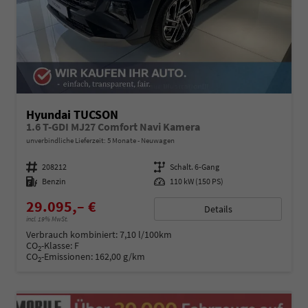
Hyundai TUCSON
1.6 T-GDI MJ27 Comfort Navi Kamera
unverbindliche Lieferzeit:
5 Monate
Neuwagen
Fahrzeugnummer
208212
Getriebe
Schalt. 6-Gang
Kraftstoff
Benzin
Leistung
110 kW (150 PS)
29.095,– €
Details
incl. 19% MwSt.
Verbrauch kombiniert:
7,10 l/100km
CO
-Klasse:
F
2
CO
-Emissionen:
162,00 g/km
2