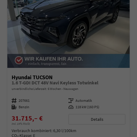
Hyundai TUCSON
1.6 T-GDI DCT 48V Navi Keyless Totwinkel
unverbindliche Lieferzeit:
6 Wochen
Neuwagen
Fahrzeugnummer
207661
Getriebe
Automatik
Kraftstoff
Benzin
Leistung
118 kW (160 PS)
31.715,– €
Details
incl. 19% MwSt.
Verbrauch kombiniert:
6,30 l/100km
CO
-Klasse:
E
2