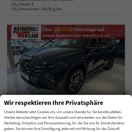
CO
-Klasse:
F
2
CO
-Emissionen:
158,00 g/km
2
Wir respektieren Ihre Privatsphäre
Unsere Website setzt Cookies ein, um unsere Dienste für Sie bereitzustellen.
Hierbei berücksichtigen wir Ihre Auswahl und verarbeiten nur die Daten für
Hyundai TUCSON
Marketing, Analytics und Personalisierung, für die Sie uns Ihr Einverständnis
1.6 T-GDI 48V Navi Keyless 18" Krell SHZ
geben. Sie können Ihre Einwilligung jederzeit mit Wirkung für die Zukunft