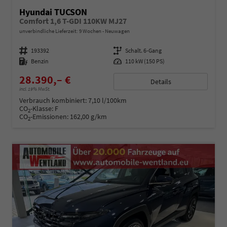
Hyundai TUCSON
Comfort 1,6 T-GDI 110KW MJ27
unverbindliche Lieferzeit:
9 Wochen
Neuwagen
Fahrzeugnummer
193392
Getriebe
Schalt. 6-Gang
Kraftstoff
Benzin
Leistung
110 kW (150 PS)
28.390,– €
Details
incl. 19% MwSt.
Verbrauch kombiniert:
7,10 l/100km
CO
-Klasse:
F
2
CO
-Emissionen:
162,00 g/km
2