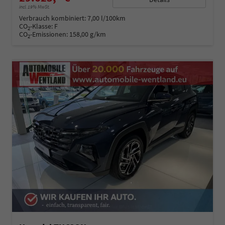
incl. 19% MwSt.
Verbrauch kombiniert:
7,00 l/100km
CO
-Klasse:
F
2
CO
-Emissionen:
158,00 g/km
2