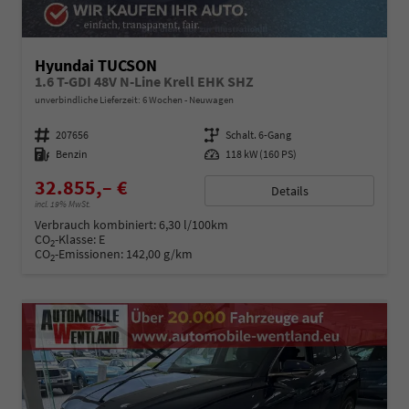
Hyundai TUCSON
1.6 T-GDI 48V N-Line Krell EHK SHZ
unverbindliche Lieferzeit:
6 Wochen
Neuwagen
Fahrzeugnummer
207656
Getriebe
Schalt. 6-Gang
Kraftstoff
Benzin
Leistung
118 kW (160 PS)
32.855,– €
Details
incl. 19% MwSt.
Verbrauch kombiniert:
6,30 l/100km
CO
-Klasse:
E
2
CO
-Emissionen:
142,00 g/km
2