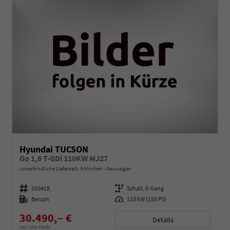
Hyundai TUCSON
Go 1,6 T-GDi 110KW MJ27
unverbindliche Lieferzeit:
9 Wochen
Neuwagen
Fahrzeugnummer
200418
Getriebe
Schalt. 6-Gang
Kraftstoff
Benzin
Leistung
110 kW (150 PS)
30.490,– €
Details
incl. 19% MwSt.