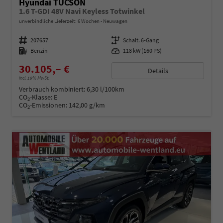
Hyundai TUCSON
1.6 T-GDI 48V Navi Keyless Totwinkel
unverbindliche Lieferzeit:
6 Wochen
Neuwagen
Fahrzeugnummer
207657
Getriebe
Schalt. 6-Gang
Kraftstoff
Benzin
Leistung
118 kW (160 PS)
30.105,– €
Details
incl. 19% MwSt.
Verbrauch kombiniert:
6,30 l/100km
CO
-Klasse:
E
2
CO
-Emissionen:
142,00 g/km
2