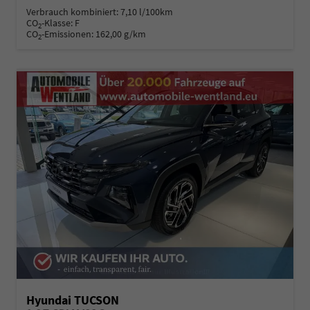
Verbrauch kombiniert:
7,10 l/100km
CO
-Klasse:
F
2
CO
-Emissionen:
162,00 g/km
2
Hyundai TUCSON