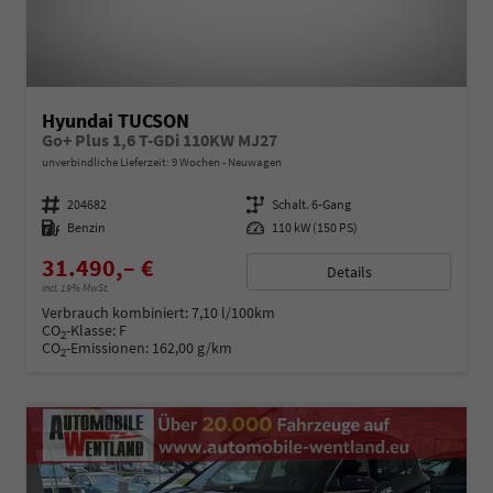
Hyundai TUCSON
Go+ Plus 1,6 T-GDi 110KW MJ27
unverbindliche Lieferzeit:
9 Wochen
Neuwagen
Fahrzeugnummer
204682
Getriebe
Schalt. 6-Gang
Kraftstoff
Benzin
Leistung
110 kW (150 PS)
31.490,– €
Details
incl. 19% MwSt.
Verbrauch kombiniert:
7,10 l/100km
CO
-Klasse:
F
2
CO
-Emissionen:
162,00 g/km
2