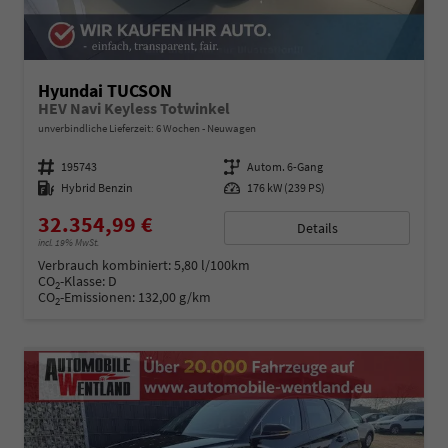
Hyundai TUCSON
HEV Navi Keyless Totwinkel
unverbindliche Lieferzeit:
6 Wochen
Neuwagen
Fahrzeugnummer
195743
Getriebe
Autom. 6-Gang
Kraftstoff
Hybrid Benzin
Leistung
176 kW (239 PS)
32.354,99 €
Details
incl. 19% MwSt.
Verbrauch kombiniert:
5,80 l/100km
CO
-Klasse:
D
2
CO
-Emissionen:
132,00 g/km
2