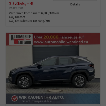
27.055,– €
Details
incl. 19% MwSt.
Verbrauch kombiniert:
6,80 l/100km
CO
-Klasse:
E
2
CO
-Emissionen:
155,00 g/km
2