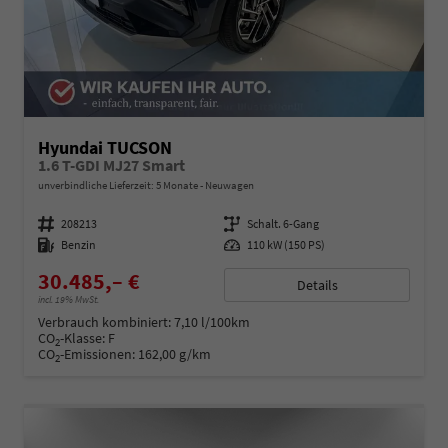
Hyundai TUCSON
1.6 T-GDI MJ27 Smart
unverbindliche Lieferzeit:
5 Monate
Neuwagen
Fahrzeugnummer
208213
Getriebe
Schalt. 6-Gang
Kraftstoff
Benzin
Leistung
110 kW (150 PS)
30.485,– €
Details
incl. 19% MwSt.
Verbrauch kombiniert:
7,10 l/100km
CO
-Klasse:
F
2
CO
-Emissionen:
162,00 g/km
2