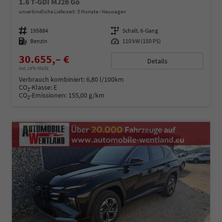
1.6 T-GDI MJ26 Go
unverbindliche Lieferzeit:
5 Monate
Neuwagen
Fahrzeugnummer
195884
Getriebe
Schalt. 6-Gang
Kraftstoff
Benzin
Leistung
110 kW (150 PS)
30.655,– €
Details
incl. 19% MwSt.
Verbrauch kombiniert:
6,80 l/100km
CO
-Klasse:
E
2
CO
-Emissionen:
155,00 g/km
2