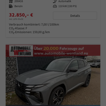
Fahrzeugnummer
200416
Getriebe
Automatik
Kraftstoff
Benzin
Leistung
110 kW (150 PS)
32.850,– €
Details
incl. 19% MwSt.
Verbrauch kombiniert:
7,00 l/100km
CO
-Klasse:
F
2
CO
-Emissionen:
159,00 g/km
2