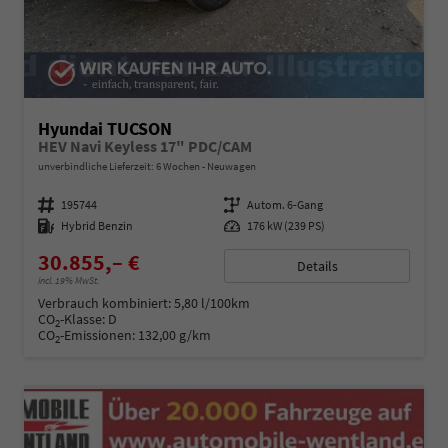
Hyundai TUCSON
HEV Navi Keyless 17" PDC/CAM
unverbindliche Lieferzeit:
6 Wochen
Neuwagen
Fahrzeugnummer
195744
Getriebe
Autom. 6-Gang
Kraftstoff
Hybrid Benzin
Leistung
176 kW (239 PS)
30.855,– €
Details
incl. 19% MwSt.
Verbrauch kombiniert:
5,80 l/100km
CO
-Klasse:
D
2
CO
-Emissionen:
132,00 g/km
2