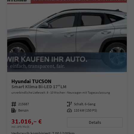
Hyundai TUCSON
Smart Klima Bi-LED 17"LM
unverbindliche Lieferzeit: 8 - 10 Wochen
Neuwagen mit Tageszulassung
Fahrzeugnummer
215687
Getriebe
Schalt. 6-Gang
Kraftstoff
Benzin
Leistung
110 kW (150 PS)
31.016,– €
Details
incl. 19% MwSt.
Verbrauch kombiniert:
7,00 l/100km