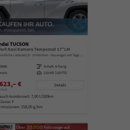
ndai TUCSON
ort Navi Kamera Tempomat 17"LM
indliche Lieferzeit: 8 - 10 Wochen
Neuwagen mit Tageszulassung
15686
Getriebe
Schalt. 6-Gang
enzin
Leistung
110 kW (150 PS)
623,– €
Details
% MwSt.
auch kombiniert:
7,00 l/100km
Klasse:
F
Emissionen:
158,00 g/km