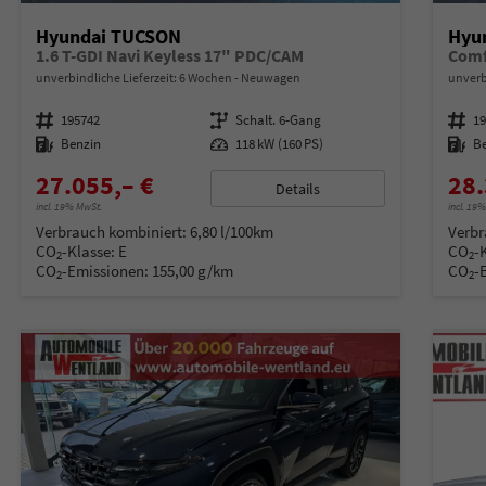
Hyundai TUCSON
Hyu
1.6 T-GDI Navi Keyless 17" PDC/CAM
Comf
unverbindliche Lieferzeit:
6 Wochen
Neuwagen
unverb
Fahrzeugnummer
195742
Getriebe
Schalt. 6-Gang
Fahrzeugnummer
1
Kraftstoff
Benzin
Leistung
118 kW (160 PS)
Kraftstoff
B
27.055,– €
28.
Details
incl. 19% MwSt.
incl. 19
Verbrauch kombiniert:
6,80 l/100km
Verbr
CO
-Klasse:
E
CO
-
2
2
CO
-Emissionen:
155,00 g/km
CO
-
2
2