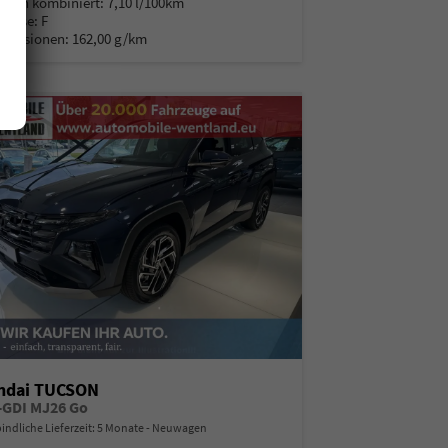
auch kombiniert:
7,10 l/100km
Klasse:
F
Emissionen:
162,00 g/km
ndai TUCSON
T-GDI MJ26 Go
indliche Lieferzeit:
5 Monate
Neuwagen