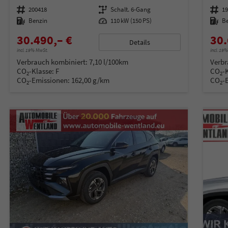
Fahrzeugnummer
200418
Getriebe
Schalt. 6-Gang
Fahrzeugnummer
1
Kraftstoff
Benzin
Leistung
110 kW (150 PS)
Kraftstoff
B
30.490,– €
30.
Details
incl. 19% MwSt.
incl. 19
Verbrauch kombiniert:
7,10 l/100km
Verbr
CO
-Klasse:
F
CO
-
2
2
CO
-Emissionen:
162,00 g/km
CO
-
2
2