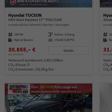
Hyundai TUCSON
Hyu
HEV Navi Keyless 17" PDC/CAM
Smar
unverbindliche Lieferzeit:
6 Wochen
Neuwagen
unverb
Fahrzeugnummer
195744
Getriebe
Autom. 6-Gang
Fahrzeugnummer
2
Kraftstoff
Hybrid Benzin
Leistung
176 kW (239 PS)
Kraftstoff
B
30.855,– €
31.
Details
incl. 19% MwSt.
incl. 19
Verbrauch kombiniert:
5,80 l/100km
Verbr
CO
-Klasse:
D
CO
-
2
2
CO
-Emissionen:
132,00 g/km
CO
-
2
2