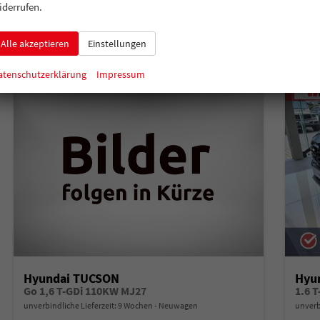
Verbrauch kombiniert:
6,30 l/100km
Verbr
iderrufen.
CO
-Klasse:
E
CO
-
2
2
CO
-Emissionen:
142,00 g/km
CO
-
2
2
Alle akzeptieren
Einstellungen
atenschutzerklärung
Impressum
Hyundai TUCSON
Hyu
Go 1,6 T-GDi 110KW MJ27
1.6 
unverbindliche Lieferzeit:
9 Wochen
Neuwagen
unverb