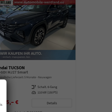
ndai TUCSON
T-GDI MJ27 Smart
indliche Lieferzeit:
5 Monate
Neuwagen
08213
Getriebe
Schalt. 6-Gang
enzin
Leistung
110 kW (150 PS)
.
485,– €
Details
is
% MwSt.