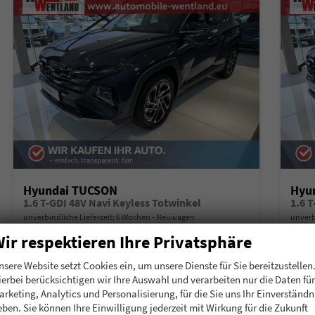
Hyundai TUCSON
Hyu
1.6 T-GDI 48V Navi Keyless Totwinkel
1.6 
unverbindliche Lieferzeit:
6 Wochen
Neuwagen
unverb
ir respektieren Ihre Privatsphäre
Fahrzeugnummer
207657
Getriebe
Schalt. 6-Gang
Fahrzeugnummer
2
Kraftstoff
Benzin
Leistung
118 kW (160 PS)
Kraftstoff
B
nsere Website setzt Cookies ein, um unsere Dienste für Sie bereitzustellen
ierbei berücksichtigen wir Ihre Auswahl und verarbeiten nur die Daten für
30.105,– €
30.
Details
arketing, Analytics und Personalisierung, für die Sie uns Ihr Einverständn
incl. 19% MwSt.
incl. 19
eben. Sie können Ihre Einwilligung jederzeit mit Wirkung für die Zukunft