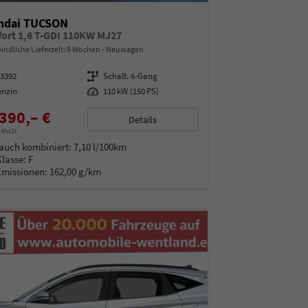
ndai TUCSON
ort 1,6 T-GDI 110KW MJ27
indliche Lieferzeit:
9 Wochen
Neuwagen
93392
Getriebe
Schalt. 6-Gang
enzin
Leistung
110 kW (150 PS)
390,– €
Details
% MwSt.
auch kombiniert:
7,10 l/100km
Klasse:
F
Emissionen:
162,00 g/km