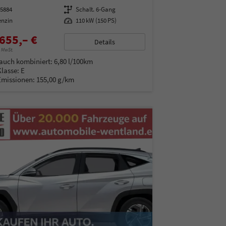
95884
Getriebe
Schalt. 6-Gang
enzin
Leistung
110 kW (150 PS)
655,– €
Details
% MwSt.
auch kombiniert:
6,80 l/100km
Klasse:
E
Emissionen:
155,00 g/km