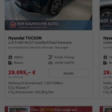
Hyundai TUCSON
Hyu
1.6 T-GDI MJ27 Comfort Navi Kamera
Comf
unverbindliche Lieferzeit:
5 Monate
Neuwagen
unverb
Fahrzeugnummer
208212
Getriebe
Schalt. 6-Gang
Fahrzeugnummer
2
Kraftstoff
Benzin
Leistung
110 kW (150 PS)
Kraftstoff
B
29.095,– €
29.
Details
incl. 19% MwSt.
incl. 19
Verbrauch kombiniert:
7,10 l/100km
Verbr
CO
-Klasse:
F
CO
-
2
2
CO
-Emissionen:
162,00 g/km
CO
-
2
2