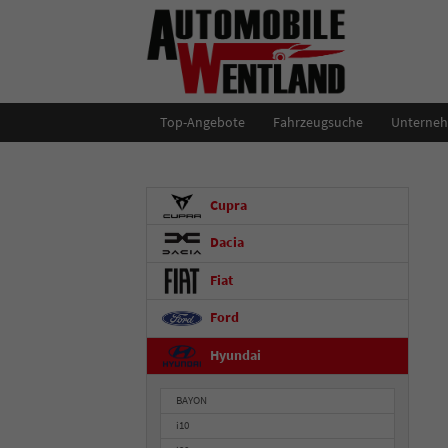
Top-Angebote
Fahrzeugsuche
Unterne
Cupra
Dacia
Fiat
Ford
Hyundai
BAYON
i10