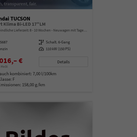
ndai TUCSON
t Klima Bi-LED 17"LM
indliche Lieferzeit: 8 - 10 Wochen
Neuwagen mit Tageszulassung
15687
Getriebe
Schalt. 6-Gang
enzin
Leistung
110 kW (150 PS)
016,– €
Details
% MwSt.
auch kombiniert:
7,00 l/100km
Klasse:
F
Emissionen:
158,00 g/km