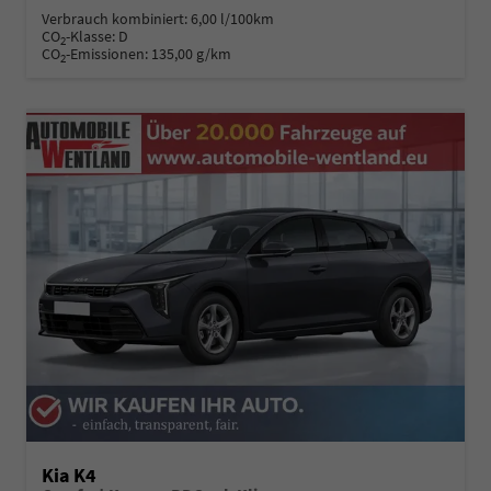
Verbrauch kombiniert:
6,00 l/100km
CO
-Klasse:
D
2
CO
-Emissionen:
135,00 g/km
2
Kia K4