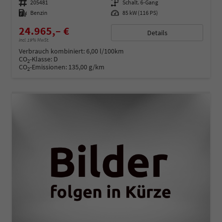
Fahrzeugnummer
205481
Getriebe
Schalt. 6-Gang
Kraftstoff
Benzin
Leistung
85 kW (116 PS)
24.965,– €
Details
incl. 19% MwSt.
Verbrauch kombiniert:
6,00 l/100km
CO
-Klasse:
D
2
CO
-Emissionen:
135,00 g/km
2