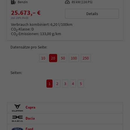
Kraftstoff
Benzin
Leistung
85 kW (116 PS)
25.673,– €
Details
incl. 19% MwSt.
Verbrauch kombiniert:
6,20 l/100km
CO
-Klasse:
D
2
CO
-Emissionen:
133,00 g/km
2
Datensätze pro Seite:
10
20
50
100
250
Seiten:
1
2
3
4
5
Cupra
Dacia
Ford