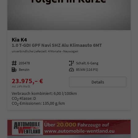
Kia K4
1.0 T-GDI GPF Navi SHZ Alu Klimaauto 6MT
unverbindliche Lieferzeit:
4 Monate
Neuwagen
Fahrzeugnummer
205478
Getriebe
Schalt. 6-Gang
Kraftstoff
Benzin
Leistung
85 kW (116 PS)
23.975,– €
Details
incl. 19% MwSt.
Verbrauch kombiniert:
6,00 l/100km
CO
-Klasse:
D
2
CO
-Emissionen:
135,00 g/km
2