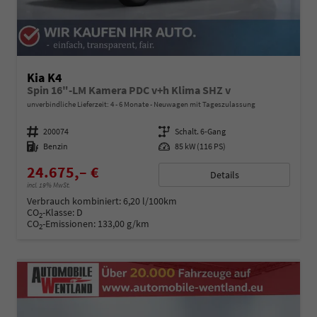
Kia K4
Spin 16"-LM Kamera PDC v+h Klima SHZ v
unverbindliche Lieferzeit: 4 - 6 Monate
Neuwagen mit Tageszulassung
Fahrzeugnummer
200074
Getriebe
Schalt. 6-Gang
Kraftstoff
Benzin
Leistung
85 kW (116 PS)
24.675,– €
Details
incl. 19% MwSt.
Verbrauch kombiniert:
6,20 l/100km
CO
-Klasse:
D
2
CO
-Emissionen:
133,00 g/km
2