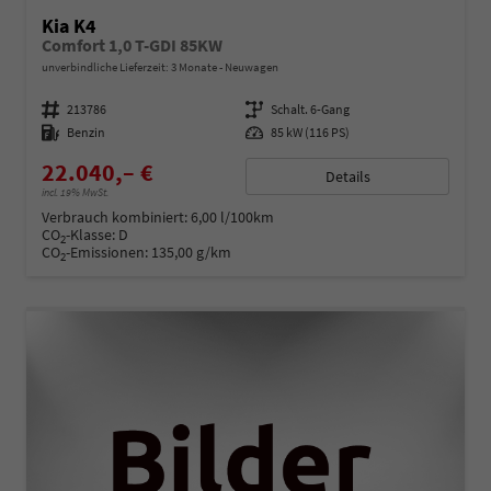
Kia K4
Comfort 1,0 T-GDI 85KW
unverbindliche Lieferzeit:
3 Monate
Neuwagen
Fahrzeugnummer
213786
Getriebe
Schalt. 6-Gang
Kraftstoff
Benzin
Leistung
85 kW (116 PS)
22.040,– €
Details
incl. 19% MwSt.
Verbrauch kombiniert:
6,00 l/100km
CO
-Klasse:
D
2
CO
-Emissionen:
135,00 g/km
2