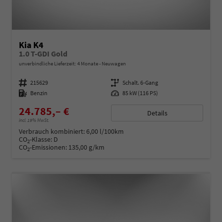
Kia K4
1.0 T-GDI Gold
unverbindliche Lieferzeit:
4 Monate
Neuwagen
Fahrzeugnummer
215629
Getriebe
Schalt. 6-Gang
Kraftstoff
Benzin
Leistung
85 kW (116 PS)
24.785,– €
Details
incl. 19% MwSt.
Verbrauch kombiniert:
6,00 l/100km
CO
-Klasse:
D
2
CO
-Emissionen:
135,00 g/km
2