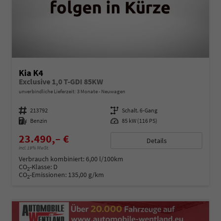
Kia K4
Exclusive 1,0 T-GDI 85KW
unverbindliche Lieferzeit:
3 Monate
Neuwagen
Fahrzeugnummer
213792
Getriebe
Schalt. 6-Gang
Kraftstoff
Benzin
Leistung
85 kW (116 PS)
23.490,– €
Details
incl. 19% MwSt.
Verbrauch kombiniert:
6,00 l/100km
CO
-Klasse:
D
2
CO
-Emissionen:
135,00 g/km
2