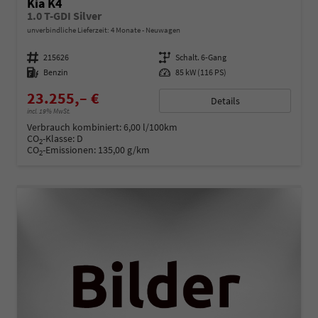
Kia K4
1.0 T-GDI Silver
unverbindliche Lieferzeit:
4 Monate
Neuwagen
Fahrzeugnummer
215626
Getriebe
Schalt. 6-Gang
Kraftstoff
Benzin
Leistung
85 kW (116 PS)
23.255,– €
Details
incl. 19% MwSt.
Verbrauch kombiniert:
6,00 l/100km
CO
-Klasse:
D
2
CO
-Emissionen:
135,00 g/km
2