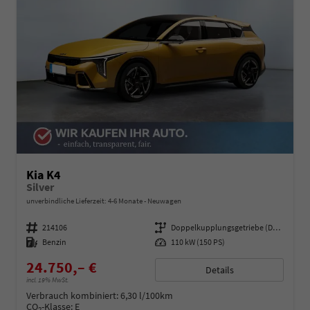
Kia K4
Silver
unverbindliche Lieferzeit: 4-6 Monate
Neuwagen
Fahrzeugnummer
214106
Getriebe
Doppelkupplungsgetriebe (DSG)
Kraftstoff
Benzin
Leistung
110 kW (150 PS)
24.750,– €
Details
incl. 19% MwSt.
Verbrauch kombiniert:
6,30 l/100km
CO
-Klasse:
E
2