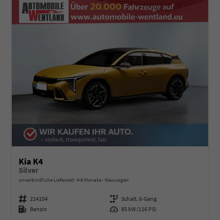
Kia K4
Silver
unverbindliche Lieferzeit: 4-6 Monate
Neuwagen
Fahrzeugnummer
214104
Getriebe
Schalt. 6-Gang
Kraftstoff
Benzin
Leistung
85 kW (116 PS)