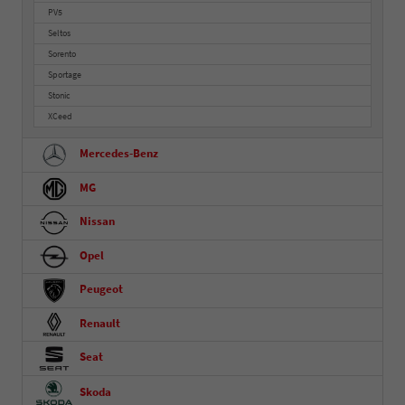
PV5
Seltos
Sorento
Sportage
Stonic
XCeed
Mercedes-Benz
MG
Nissan
Opel
Peugeot
Renault
Seat
Skoda