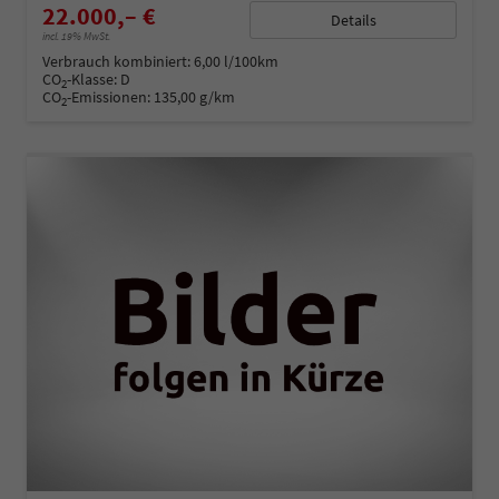
22.000,– €
Details
incl. 19% MwSt.
Verbrauch kombiniert:
6,00 l/100km
CO
-Klasse:
D
2
CO
-Emissionen:
135,00 g/km
2