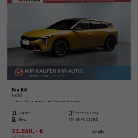
Kia K4
Gold
unverbindliche Lieferzeit: 4-6 Monate
Neuwagen
Fahrzeugnummer
214107
Getriebe
Schalt. 6-Gang
Kraftstoff
Benzin
Leistung
85 kW (116 PS)
23.650,– €
Details
incl. 19% MwSt.