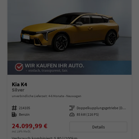
Kia K4
Silver
unverbindliche Lieferzeit: 4-6 Monate
Neuwagen
Fahrzeugnummer
214105
Getriebe
Doppelkupplungsgetriebe (DSG)
Kraftstoff
Benzin
Leistung
85 kW (116 PS)
24.099,99 €
Details
incl. 19% MwSt.
Verbrauch kombiniert:
5,80 l/100km