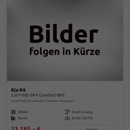
Kia K4
1.0 T-GDI GPF Comfort 6MT
unverbindliche Lieferzeit:
4 Monate
Neuwagen
Fahrzeugnummer
205463
Getriebe
Schalt. 6-Gang
Kraftstoff
Benzin
Leistung
85 kW (116 PS)
23.185,– €
Details