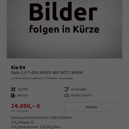
Kia K4
Spin 1,0 T-GDI MHEV 48V DCT7 85KW
unverbindliche Lieferzeit:
3 Monate
Neuwagen
Fahrzeugnummer
213790
Getriebe
Automatik
Kraftstoff
Benzin
Leistung
85 kW (116 PS)
24.890,– €
Details
incl. 19% MwSt.
Verbrauch kombiniert:
5,80 l/100km
CO
-Klasse:
D
2
CO
-Emissionen:
132,00 g/km
2