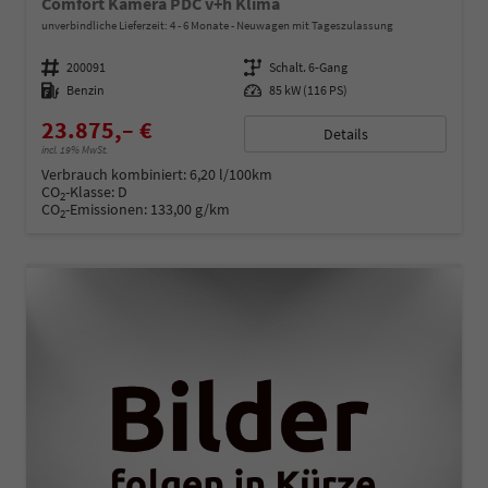
Comfort Kamera PDC v+h Klima
unverbindliche Lieferzeit: 4 - 6 Monate
Neuwagen mit Tageszulassung
Fahrzeugnummer
200091
Getriebe
Schalt. 6-Gang
Kraftstoff
Benzin
Leistung
85 kW (116 PS)
23.875,– €
Details
incl. 19% MwSt.
Verbrauch kombiniert:
6,20 l/100km
CO
-Klasse:
D
2
CO
-Emissionen:
133,00 g/km
2