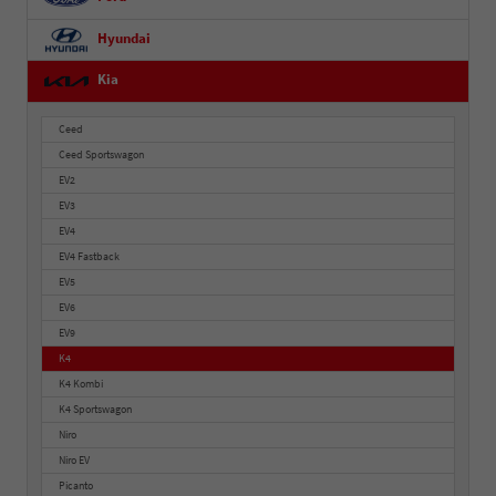
Hyundai
Kia
Ceed
Ceed Sportswagon
EV2
EV3
EV4
EV4 Fastback
EV5
EV6
EV9
K4
K4 Kombi
K4 Sportswagon
Niro
Niro EV
Picanto