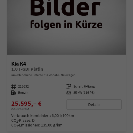
Kia K4
1.0 T-GDI Platin
unverbindliche Lieferzeit:
4 Monate
Neuwagen
Fahrzeugnummer
215632
Getriebe
Schalt. 6-Gang
Kraftstoff
Benzin
Leistung
85 kW (116 PS)
25.595,– €
Details
incl. 19% MwSt.
Verbrauch kombiniert:
6,00 l/100km
CO
-Klasse:
D
2
CO
-Emissionen:
135,00 g/km
2