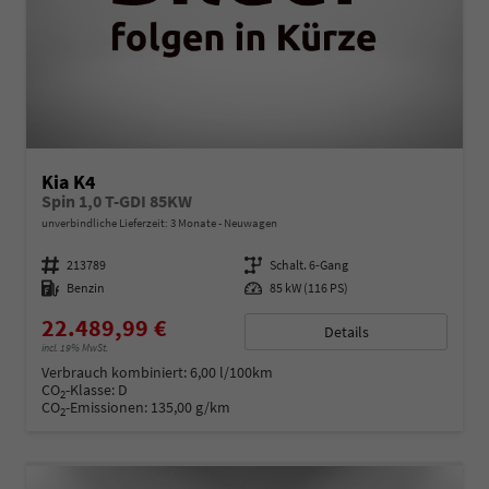
Kia K4
Spin 1,0 T-GDI 85KW
unverbindliche Lieferzeit:
3 Monate
Neuwagen
Fahrzeugnummer
213789
Getriebe
Schalt. 6-Gang
Kraftstoff
Benzin
Leistung
85 kW (116 PS)
22.489,99 €
Details
incl. 19% MwSt.
Verbrauch kombiniert:
6,00 l/100km
CO
-Klasse:
D
2
CO
-Emissionen:
135,00 g/km
2