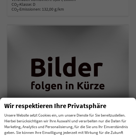
CO
-Klasse:
D
2
CO
-Emissionen:
132,00 g/km
2
Wir respektieren Ihre Privatsphäre
Unsere Website setzt Cookies ein, um unsere Dienste für Sie bereitzustellen.
Hierbei berücksichtigen wir Ihre Auswahl und verarbeiten nur die Daten für
Kia K4
Marketing, Analytics und Personalisierung, für die Sie uns Ihr Einverständnis
Comfort 1,0 T-GDI MHEV 48V DCT7 85KW
geben. Sie können Ihre Einwilligung jederzeit mit Wirkung für die Zukunft