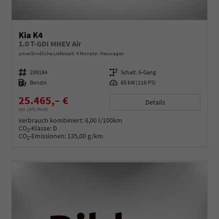
Kia K4
1.0 T-GDI MHEV Air
unverbindliche Lieferzeit:
4 Monate
Neuwagen
Fahrzeugnummer
209184
Getriebe
Schalt. 6-Gang
Kraftstoff
Benzin
Leistung
85 kW (116 PS)
25.465,– €
Details
incl. 19% MwSt.
Verbrauch kombiniert:
6,00 l/100km
CO
-Klasse:
D
2
CO
-Emissionen:
135,00 g/km
2