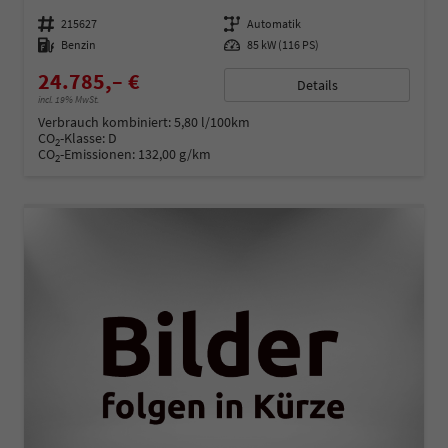
Fahrzeugnummer
215627
Getriebe
Automatik
Kraftstoff
Benzin
Leistung
85 kW (116 PS)
24.785,– €
Details
incl. 19% MwSt.
Verbrauch kombiniert:
5,80 l/100km
CO
-Klasse:
D
2
CO
-Emissionen:
132,00 g/km
2