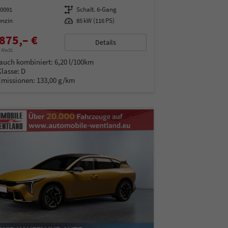
00091
Getriebe
Schalt. 6-Gang
enzin
Leistung
85 kW (116 PS)
875,– €
Details
% MwSt.
auch kombiniert:
6,20 l/100km
Klasse:
D
Emissionen:
133,00 g/km