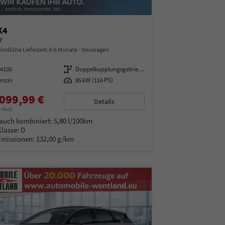
K4
r
indliche Lieferzeit: 4-6 Monate
Neuwagen
14105
Getriebe
Doppelkupplungsgetriebe (DSG)
enzin
Leistung
85 kW (116 PS)
099,99 €
Details
% MwSt.
auch kombiniert:
5,80 l/100km
Klasse:
D
Emissionen:
132,00 g/km