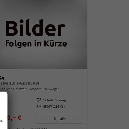
K4
usive 1,0 T-GDI 85KW
indliche Lieferzeit:
3 Monate
Neuwagen
13792
Getriebe
Schalt. 6-Gang
enzin
Leistung
85 kW (116 PS)
.
490,– €
Details
is
% MwSt.