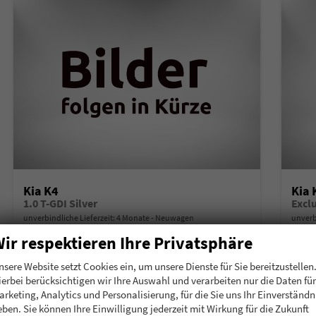
Kia K4
Kia 
1.0 T-GDI Silver
Excl
unverbindliche Lieferzeit:
4 Monate
Neuwagen
unverb
ir respektieren Ihre Privatsphäre
Fahrzeugnummer
215626
Getriebe
Schalt. 6-Gang
Fahrzeugnummer
2
Kraftstoff
Benzin
Leistung
85 kW (116 PS)
Kraftstoff
B
nsere Website setzt Cookies ein, um unsere Dienste für Sie bereitzustellen
ierbei berücksichtigen wir Ihre Auswahl und verarbeiten nur die Daten für
23.255,– €
23.
Details
arketing, Analytics und Personalisierung, für die Sie uns Ihr Einverständn
incl. 19% MwSt.
incl. 19
eben. Sie können Ihre Einwilligung jederzeit mit Wirkung für die Zukunft