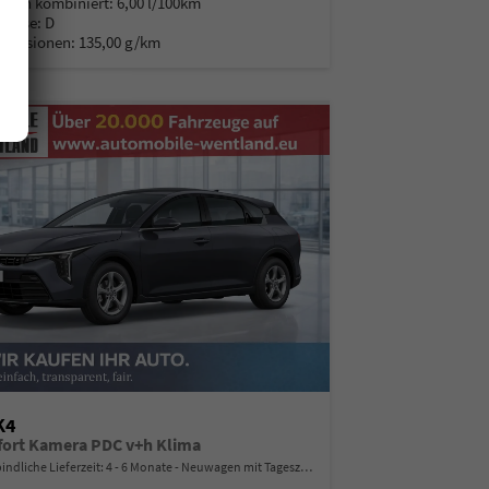
auch kombiniert:
6,00 l/100km
Klasse:
D
Emissionen:
135,00 g/km
K4
ort Kamera PDC v+h Klima
indliche Lieferzeit: 4 - 6 Monate
Neuwagen mit Tageszulassung