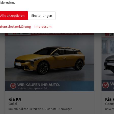
Verbrauch kombiniert:
6,00 l/100km
Verbr
iderrufen.
CO
-Klasse:
D
CO
-
2
2
CO
-Emissionen:
135,00 g/km
CO
-
2
2
Alle akzeptieren
Einstellungen
atenschutzerklärung
Impressum
Kia K4
Kia 
Gold
Comf
unverbindliche Lieferzeit: 4-6 Monate
Neuwagen
unverb