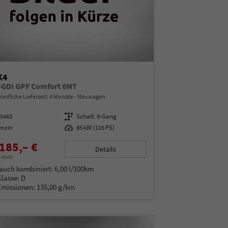
K4
T-GDI GPF Comfort 6MT
indliche Lieferzeit:
4 Monate
Neuwagen
05463
Getriebe
Schalt. 6-Gang
enzin
Leistung
85 kW (116 PS)
185,– €
Details
% MwSt.
auch kombiniert:
6,00 l/100km
Klasse:
D
Emissionen:
135,00 g/km