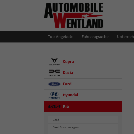
Top-Angebote
Fahrzeugsuche
Unterne
Cupra
Dacia
Ford
Hyundai
Kia
Ceed
Ceed Sportswagon