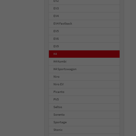
EV2
EV3
EV4
EV4 Fastback
EV5
EV6
EV9
K4
K4 Kombi
K4 Sportswagon
Niro
Niro EV
Picanto
PV5
Seltos
Sorento
Sportage
Stonic