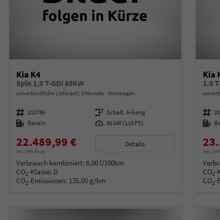
Kia K4
Kia 
Spin 1,0 T-GDI 85KW
1.0 
unverbindliche Lieferzeit:
3 Monate
Neuwagen
unverb
Fahrzeugnummer
213789
Getriebe
Schalt. 6-Gang
Fahrzeugnummer
2
Kraftstoff
Benzin
Leistung
85 kW (116 PS)
Kraftstoff
B
22.489,99 €
23.
Details
incl. 19% MwSt.
incl. 19
Verbrauch kombiniert:
6,00 l/100km
Verbr
CO
-Klasse:
D
CO
-
2
2
CO
-Emissionen:
135,00 g/km
CO
-
2
2