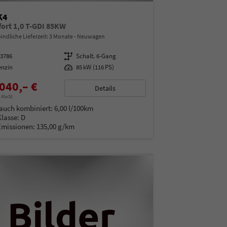
K4
ort 1,0 T-GDI 85KW
indliche Lieferzeit:
3 Monate
Neuwagen
13786
Getriebe
Schalt. 6-Gang
enzin
Leistung
85 kW (116 PS)
040,– €
Details
% MwSt.
auch kombiniert:
6,00 l/100km
Klasse:
D
Emissionen:
135,00 g/km