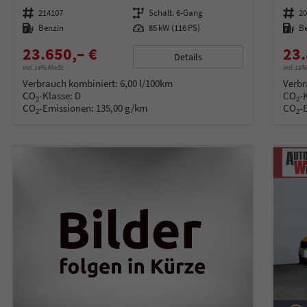
Fahrzeugnummer
214107
Getriebe
Schalt. 6-Gang
Fahrzeugnummer
2
Kraftstoff
Benzin
Leistung
85 kW (116 PS)
Kraftstoff
B
23.650,– €
23.
Details
incl. 19% MwSt.
incl. 19
Verbrauch kombiniert:
6,00 l/100km
Verbr
CO
-Klasse:
D
CO
-
2
2
CO
-Emissionen:
135,00 g/km
CO
-
2
2